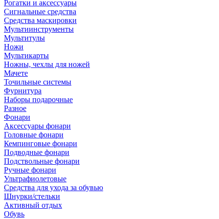
Рогатки и аксессуары
Сигнальные средства
Средства маскировки
Мультиинструменты
Мультитулы
Ножи
Мультикарты
Ножны, чехлы для ножей
Мачете
Точильные системы
Фурнитура
Наборы подарочные
Разное
Фонари
Аксессуары фонари
Головные фонари
Кемпинговые фонари
Подводные фонари
Подствольные фонари
Ручные фонари
Ультрафиолетовые
Средства для ухода за обувью
Шнурки/стельки
Активный отдых
Обувь