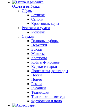
Охота и рыбалка
Обувь
Ботинки
Сапоги
Кроссовки, кеды
Рюкзаки и сумки
Рюкзаки
Одежда
Головные уборы
Перчатки
Брюки
Жилеты
Костюмы
Кофты флисовые
Куртки и парки
Лонгсливы, рашгарды
Носки
Пончо
Ремни
Рубашки
Тельняшки
Толстовки и свитера
Футболкии и поло