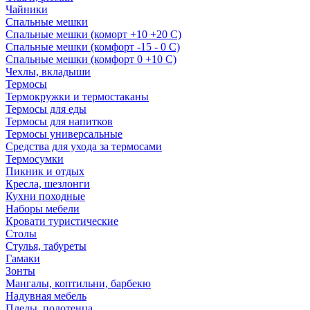
Чайники
Спальные мешки
Спальные мешки (коморт +10 +20 С)
Спальные мешки (комфорт -15 - 0 С)
Спальные мешки (комфорт 0 +10 С)
Чехлы, вкладыши
Термосы
Термокружки и термостаканы
Термосы для еды
Термосы для напитков
Термосы универсальные
Средства для ухода за термосами
Термосумки
Пикник и отдых
Кресла, шезлонги
Кухни походные
Наборы мебели
Кровати туристические
Столы
Стулья, табуреты
Гамаки
Зонты
Мангалы, коптильни, барбекю
Надувная мебель
Пледы, полотенца