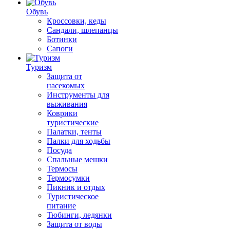
Обувь
Кроссовки, кеды
Сандали, шлепанцы
Ботинки
Сапоги
Туризм
Защита от
насекомых
Инструменты для
выживания
Коврики
туристические
Палатки, тенты
Палки для ходьбы
Посуда
Спальные мешки
Термосы
Термосумки
Пикник и отдых
Туристическое
питание
Тюбинги, ледянки
Защита от воды