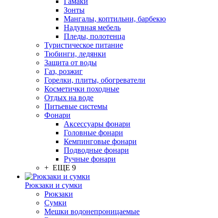
Гамаки
Зонты
Мангалы, коптильни, барбекю
Надувная мебель
Пледы, полотенца
Туристическое питание
Тюбинги, ледянки
Защита от воды
Газ, розжиг
Горелки, плиты, обогреватели
Косметички походные
Отдых на воде
Питьевые системы
Фонари
Аксессуары фонари
Головные фонари
Кемпинговые фонари
Подводные фонари
Ручные фонари
+ ЕЩЕ 9
Рюкзаки и сумки
Рюкзаки
Сумки
Мешки водонепроницаемые