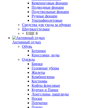
Кемпинговые фонари
Подводные фонари
Подствольные фонари
Ручные фонари
Ультрафиолетовые
Средства для ухода за обувью
Шнурки/стельки
+ ЕЩЕ 8
Активный отдых
Обувь
Ботинки
Кроссовки, кеды
Одежда
Брюки
Головные уборы
Жилеты
Комбинезоны
Костюмы
Кофты флисовые
Куртки и Парки
Лонгсливы, рашгарды
Носки
Перчатки
Пончо