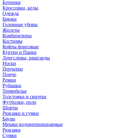
Ботинки
Кроссовки, кеды
Одежда
Брюки
Головные уборы
Жилеты
Комбинезоны
Костюмы
Кофты флисовые
Куртки и Парки
Лонгсливы, рашгарды
Носки
Перчатки
Пончо
Ремни
Рубашки
Термобелье
Толстовки и свитера
Футболки, поло
Шорты
Рюкзаки и сумки
Баулы
Мешки водонепроницаемые
Рюкзаки
Сумки