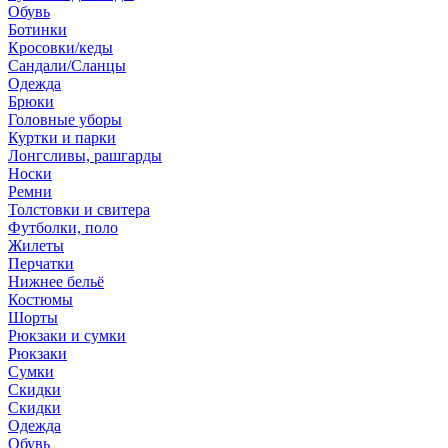
Обувь
Ботинки
Кросовки/кеды
Сандали/Сланцы
Одежда
Брюки
Головные уборы
Куртки и парки
Лонгсливы, рашгарды
Носки
Ремни
Толстовки и свитера
Футболки, поло
Жилеты
Перчатки
Нижнее бельё
Костюмы
Шорты
Рюкзаки и сумки
Рюкзаки
Сумки
Скидки
Скидки
Одежда
Обувь