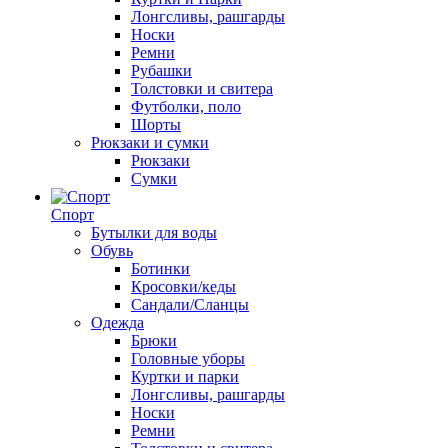
Лонгсливы, рашгарды
Носки
Ремни
Рубашки
Толстовки и свитера
Футболки, поло
Шорты
Рюкзаки и сумки
Рюкзаки
Сумки
Спорт
Бутылки для воды
Обувь
Ботинки
Кросовки/кеды
Сандали/Сланцы
Одежда
Брюки
Головные уборы
Куртки и парки
Лонгсливы, рашгарды
Носки
Ремни