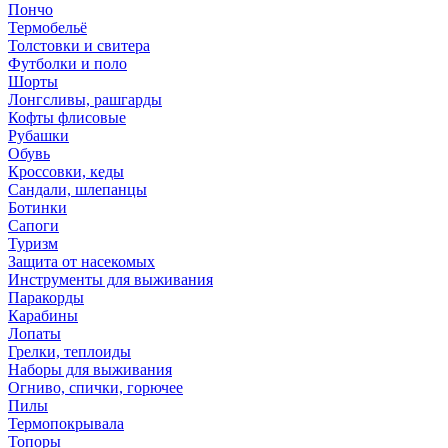
Пончо
Термобельё
Толстовки и свитера
Футболки и поло
Шорты
Лонгсливы, рашгарды
Кофты флисовые
Рубашки
Обувь
Кроссовки, кеды
Сандали, шлепанцы
Ботинки
Сапоги
Туризм
Защита от насекомых
Инструменты для выживания
Паракорды
Карабины
Лопаты
Грелки, теплоиды
Наборы для выживания
Огниво, спички, горючее
Пилы
Термопокрывала
Топоры