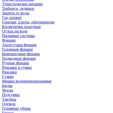
Туристическое питание
Тюбинги, ледянки
Защита от воды
Газ, розжиг
Горелки, плиты, обогреватели
Косметички походные
Отдых на воде
Питьевые системы
Фонари
Аксессуары фонари
Головные фонари
Кемпинговые фонари
Подводные фонари
Ручные фонари
Рюкзаки и сумки
Рюкзаки
Сумки
Мешки водонепроницаемые
Баулы
Чехлы
Подсумки
Тактика
Одежда
Головные уборы
Брюки