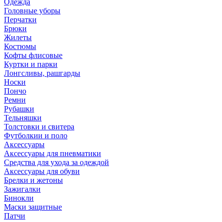
Одежда
Головные уборы
Перчатки
Брюки
Жилеты
Костюмы
Кофты флисовые
Куртки и парки
Лонгсливы, рашгарды
Носки
Пончо
Ремни
Рубашки
Тельняшки
Толстовки и свитера
Футболкии и поло
Аксессуары
Аксессуары для пневматики
Средства для ухода за одеждой
Аксессуары для обуви
Брелки и жетоны
Зажигалки
Бинокли
Маски защитные
Патчи