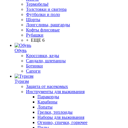
Термобельё
Толстовки и свитера
Футболки и поло
Шорты
Лонгсливы, рашгарды
Кофты флисовые
Рубашки
+ ЕЩЕ 6
Обувь
Кроссовки, кеды
Сандали, шлепанцы
Ботинки
Сапоги
Туризм
Защита от насекомых
Инструменты для выживания
Паракорды
Карабины
Лопаты
Грелки, теплоиды
Наборы для выживания
Огниво, спички, горючее
Пилы