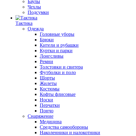
Баулы
Чехлы
Подсумки
Тактика
Одежда
Головные уборы
Брюки
Кители и рубашки
Куртки и парки
Лонгсливы
Ремни
Толстовки и свитера
Футболки и поло
Шорты
Жилеты
Костюмы
Кофты флисовые
Носки
Перчатки
Пончо
Снаряжение
Медицина
Средства самообороны
Наколенники и налокотники