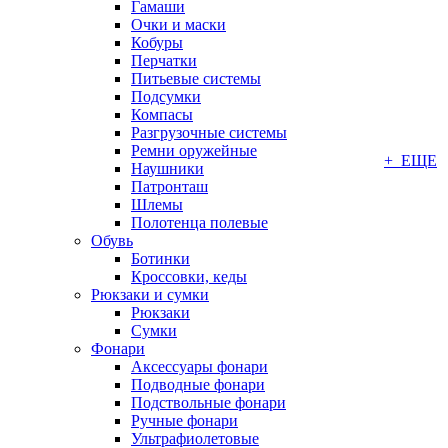
Гамаши
Очки и маски
Кобуры
Перчатки
Питьевые системы
Подсумки
Компасы
Разгрузочные системы
Ремни оружейные
+ ЕЩЕ
Наушники
Патронташ
Шлемы
Полотенца полевые
Обувь
Ботинки
Кроссовки, кеды
Рюкзаки и сумки
Рюкзаки
Сумки
Фонари
Аксессуары фонари
Подводные фонари
Подствольные фонари
Ручные фонари
Ультрафиолетовые