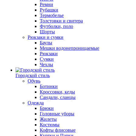
Ремни
Рубашки
Термобелье
Толстовки и свитера
Футболки, поло
Шорты
Рюкзаки и сумки
Баулы
Мешки водонепроницаемые
Рюкзаки
Сумки
Чехлы
Городской стиль
Обувь
Ботинки
Кроссовки, кеды
Сандали, сланцы
Одежда
Брюки
Головные уборы
Жилеты
Костюмы
Кофты флисовые
Куртки и Парки