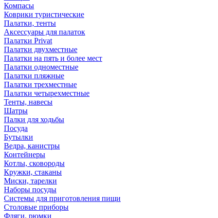
Компасы
Коврики туристические
Палатки, тенты
Аксессуары для палаток
Палатки Privat
Палатки двухместные
Палатки на пять и более мест
Палатки одноместные
Палатки пляжные
Палатки трехместные
Палатки четырехместные
Тенты, навесы
Шатры
Палки для ходьбы
Посуда
Бутылки
Ведра, канистры
Контейнеры
Котлы, сковороды
Кружки, стаканы
Миски, тарелки
Наборы посуды
Системы для приготовления пищи
Столовые приборы
Фляги, рюмки