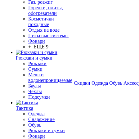
Газ, розжиг
Горелки, плиты,
обогреватели
Косметички
походные
Отдых на воде
Питьевые системы
Фонари
+ ЕЩЕ 9
Рюкзаки и сумки
Рюкзаки
Сумки
Мешки
водонепроницаемые
Скидки
Одежда
Обувь
Аксесс
Баулы
Чехлы
Подсумки
Тактика
Одежда
Снаряжение
Обувь
Рюкзаки и сумки
Фонари