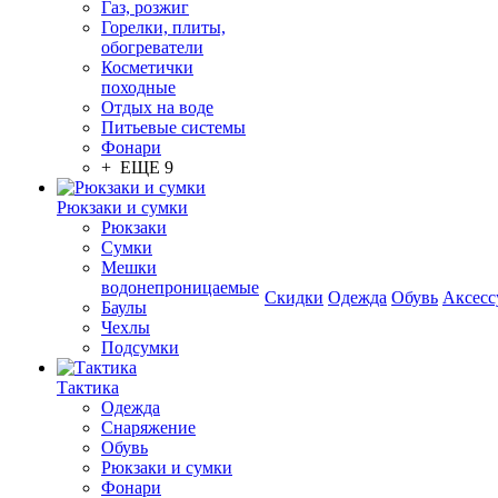
Газ, розжиг
Горелки, плиты,
обогреватели
Косметички
походные
Отдых на воде
Питьевые системы
Фонари
+ ЕЩЕ 9
Рюкзаки и сумки
Рюкзаки
Сумки
Мешки
водонепроницаемые
Скидки
Одежда
Обувь
Аксесс
Баулы
Чехлы
Подсумки
Тактика
Одежда
Снаряжение
Обувь
Рюкзаки и сумки
Фонари