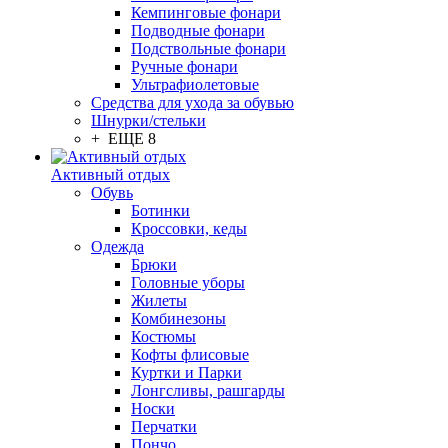
Кемпинговые фонари
Подводные фонари
Подствольные фонари
Ручные фонари
Ультрафиолетовые
Средства для ухода за обувью
Шнурки/стельки
+ ЕЩЕ 8
Активный отдых
Обувь
Ботинки
Кроссовки, кеды
Одежда
Брюки
Головные уборы
Жилеты
Комбинезоны
Костюмы
Кофты флисовые
Куртки и Парки
Лонгсливы, рашгарды
Носки
Перчатки
Пончо