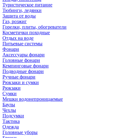
Туристическое питание
Тюбинги, ледянки
Защита от воды
Газ, розжиг
Горелки, плиты, обогреватели
Косметички походные
Отдых на воде
Питьевые системы
Фонари
Аксессуары фонари
Головные фонари
Кемпинговые фонари
Подводные фонари
Ручные фонари
Рюкзаки и сумки
Рюкзаки
Сумки
Мешки водонепроницаемые
Баулы
Чехлы
Подсумки
Тактика
Одежда
Головные уборы
Брюки