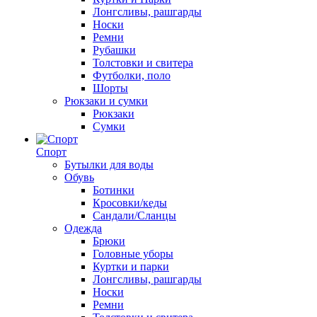
Лонгсливы, рашгарды
Носки
Ремни
Рубашки
Толстовки и свитера
Футболки, поло
Шорты
Рюкзаки и сумки
Рюкзаки
Сумки
Спорт
Бутылки для воды
Обувь
Ботинки
Кросовки/кеды
Сандали/Сланцы
Одежда
Брюки
Головные уборы
Куртки и парки
Лонгсливы, рашгарды
Носки
Ремни