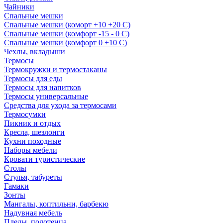
Чайники
Спальные мешки
Спальные мешки (коморт +10 +20 С)
Спальные мешки (комфорт -15 - 0 С)
Спальные мешки (комфорт 0 +10 С)
Чехлы, вкладыши
Термосы
Термокружки и термостаканы
Термосы для еды
Термосы для напитков
Термосы универсальные
Средства для ухода за термосами
Термосумки
Пикник и отдых
Кресла, шезлонги
Кухни походные
Наборы мебели
Кровати туристические
Столы
Стулья, табуреты
Гамаки
Зонты
Мангалы, коптильни, барбекю
Надувная мебель
Пледы, полотенца