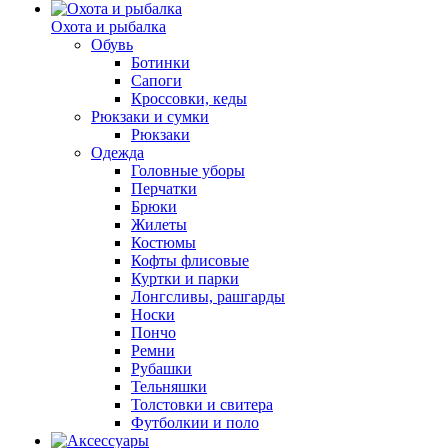
Охота и рыбалка
Обувь
Ботинки
Сапоги
Кроссовки, кеды
Рюкзаки и сумки
Рюкзаки
Одежда
Головные уборы
Перчатки
Брюки
Жилеты
Костюмы
Кофты флисовые
Куртки и парки
Лонгсливы, рашгарды
Носки
Пончо
Ремни
Рубашки
Тельняшки
Толстовки и свитера
Футболкии и поло