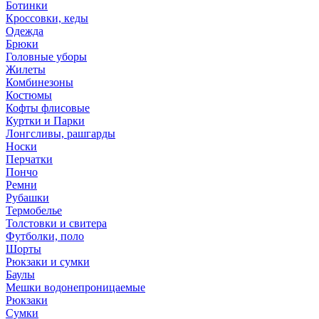
Ботинки
Кроссовки, кеды
Одежда
Брюки
Головные уборы
Жилеты
Комбинезоны
Костюмы
Кофты флисовые
Куртки и Парки
Лонгсливы, рашгарды
Носки
Перчатки
Пончо
Ремни
Рубашки
Термобелье
Толстовки и свитера
Футболки, поло
Шорты
Рюкзаки и сумки
Баулы
Мешки водонепроницаемые
Рюкзаки
Сумки