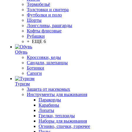
Термобельё
Толстовки и свитера
Футболки и поло
Шорты
Лонгсливы, рашгарды
Кофты флисовые
Рубашки
+ ЕЩЕ 6
Обувь
Кроссовки, кеды
Сандали, шлепанцы
Ботинки
Сапоги
Туризм
Защита от насекомых
Инструменты для выживания
Паракорды
Карабины
Лопаты
Грелки, теплоиды
Наборы для выживания
Огниво, спички, горючее
Пилы