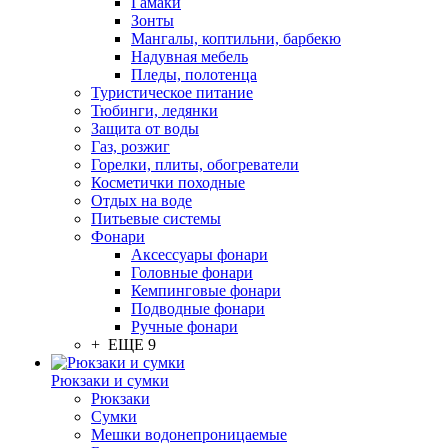
Гамаки
Зонты
Мангалы, коптильни, барбекю
Надувная мебель
Пледы, полотенца
Туристическое питание
Тюбинги, ледянки
Защита от воды
Газ, розжиг
Горелки, плиты, обогреватели
Косметички походные
Отдых на воде
Питьевые системы
Фонари
Аксессуары фонари
Головные фонари
Кемпинговые фонари
Подводные фонари
Ручные фонари
+ ЕЩЕ 9
Рюкзаки и сумки
Рюкзаки
Сумки
Мешки водонепроницаемые