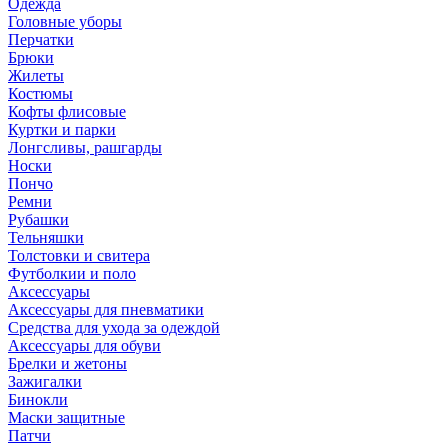
Одежда
Головные уборы
Перчатки
Брюки
Жилеты
Костюмы
Кофты флисовые
Куртки и парки
Лонгсливы, рашгарды
Носки
Пончо
Ремни
Рубашки
Тельняшки
Толстовки и свитера
Футболкии и поло
Аксессуары
Аксессуары для пневматики
Средства для ухода за одеждой
Аксессуары для обуви
Брелки и жетоны
Зажигалки
Бинокли
Маски защитные
Патчи