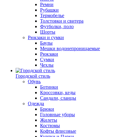
Ремни
Рубашки
Термобелье
Толстовки и свитера
Футболки, поло
Шорты
Рюкзаки и сумки
Баулы
Мешки водонепроницаемые
Рюкзаки
Сумки
Чехлы
Городской стиль
Обувь
Ботинки
Кроссовки, кеды
Сандали, сланцы
Одежда
Брюки
Головные уборы
Жилеты
Костюмы
Кофты флисовые
Куртки и Парки