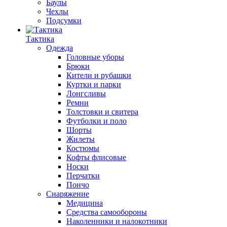
Баулы
Чехлы
Подсумки
Тактика
Одежда
Головные уборы
Брюки
Кители и рубашки
Куртки и парки
Лонгсливы
Ремни
Толстовки и свитера
Футболки и поло
Шорты
Жилеты
Костюмы
Кофты флисовые
Носки
Перчатки
Пончо
Снаряжение
Медицина
Средства самообороны
Наколенники и налокотники