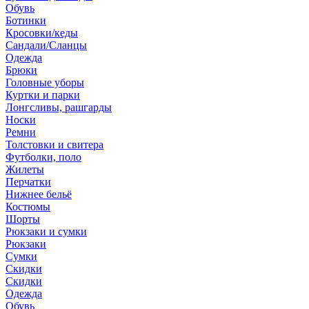
Обувь
Ботинки
Кросовки/кеды
Сандали/Сланцы
Одежда
Брюки
Головные уборы
Куртки и парки
Лонгсливы, рашгарды
Носки
Ремни
Толстовки и свитера
Футболки, поло
Жилеты
Перчатки
Нижнее бельё
Костюмы
Шорты
Рюкзаки и сумки
Рюкзаки
Сумки
Скидки
Скидки
Одежда
Обувь