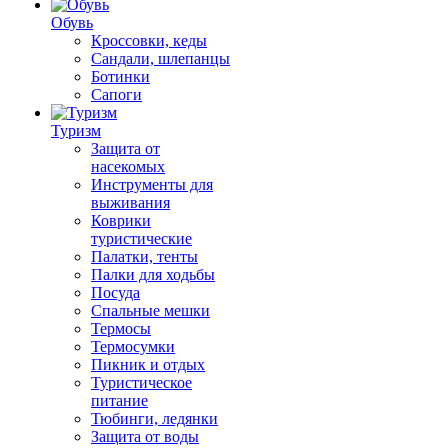
Обувь
Кроссовки, кеды
Сандали, шлепанцы
Ботинки
Сапоги
Туризм
Защита от
насекомых
Инструменты для
выживания
Коврики
туристические
Палатки, тенты
Палки для ходьбы
Посуда
Спальные мешки
Термосы
Термосумки
Пикник и отдых
Туристическое
питание
Тюбинги, ледянки
Защита от воды