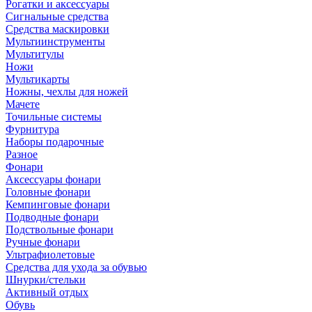
Рогатки и аксессуары
Сигнальные средства
Средства маскировки
Мультиинструменты
Мультитулы
Ножи
Мультикарты
Ножны, чехлы для ножей
Мачете
Точильные системы
Фурнитура
Наборы подарочные
Разное
Фонари
Аксессуары фонари
Головные фонари
Кемпинговые фонари
Подводные фонари
Подствольные фонари
Ручные фонари
Ультрафиолетовые
Средства для ухода за обувью
Шнурки/стельки
Активный отдых
Обувь