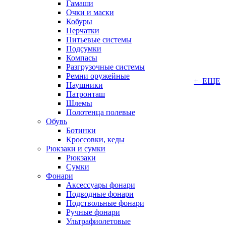
Гамаши
Очки и маски
Кобуры
Перчатки
Питьевые системы
Подсумки
Компасы
Разгрузочные системы
Ремни оружейные
+ ЕЩЕ
Наушники
Патронташ
Шлемы
Полотенца полевые
Обувь
Ботинки
Кроссовки, кеды
Рюкзаки и сумки
Рюкзаки
Сумки
Фонари
Аксессуары фонари
Подводные фонари
Подствольные фонари
Ручные фонари
Ультрафиолетовые