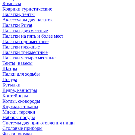
Компасы
Коврики туристические
Палатки, тенты
Аксессуары для палаток
Палатки Privat
Палатки двухместные
Палатки на пять и более мест
Палатки одноместные
Палатки пляжные
Палатки трехместные
Палатки четырехместные
Тенты, навесы
Шатры
Палки для ходьбы
Посуда
Бутылки
Ведра, канистры
Контейнеры
Котлы, сковороды
Кружки, стаканы
Миски, тарелки
Наборы посуды
Системы для приготовления пищи
Столовые приборы
Фляги, рюмки