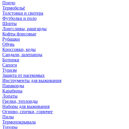
Пончо
Термобельё
Толстовки и свитера
Футболки и поло
Шорты
Лонгсливы, рашгарды
Кофты флисовые
Рубашки
Обувь
Кроссовки, кеды
Сандали, шлепанцы
Ботинки
Сапоги
Туризм
Защита от насекомых
Инструменты для выживания
Паракорды
Карабины
Лопаты
Грелки, теплоиды
Наборы для выживания
Огниво, спички, горючее
Пилы
Термопокрывала
Топоры