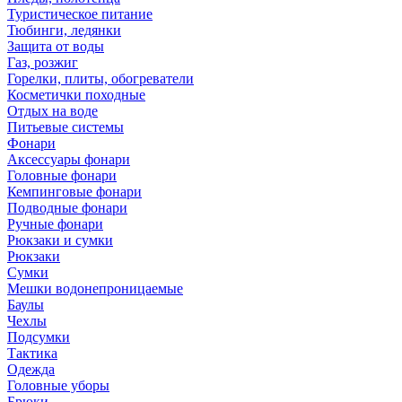
Туристическое питание
Тюбинги, ледянки
Защита от воды
Газ, розжиг
Горелки, плиты, обогреватели
Косметички походные
Отдых на воде
Питьевые системы
Фонари
Аксессуары фонари
Головные фонари
Кемпинговые фонари
Подводные фонари
Ручные фонари
Рюкзаки и сумки
Рюкзаки
Сумки
Мешки водонепроницаемые
Баулы
Чехлы
Подсумки
Тактика
Одежда
Головные уборы
Брюки