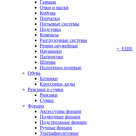
Гамаши
Очки и маски
Кобуры
Перчатки
Питьевые системы
Подсумки
Компасы
Разгрузочные системы
Ремни оружейные
+ ЕЩЕ
Наушники
Патронташ
Шлемы
Полотенца полевые
Обувь
Ботинки
Кроссовки, кеды
Рюкзаки и сумки
Рюкзаки
Сумки
Фонари
Аксессуары фонари
Подводные фонари
Подствольные фонари
Ручные фонари
Ультрафиолетовые