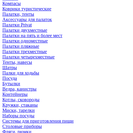
Компасы
Коврики туристические
Палатки, тенты
Аксессуары для палаток
Палатки Privat
Палатки двухместные
Палатки на пять и более мест
Палатки одноместные
Палатки пляжные
Палатки трехместные
Палатки четырехместные
Тенты, навесы
Шатры
Палки для ходьбы
Посуда
Бутылки
Ведра, канистры
Контейнеры
Котлы, сковороды
Кружки, стаканы
Миски, тарелки
Наборы посуды
Системы для приготовления пищи
Столовые приборы
Фляги, рюмки