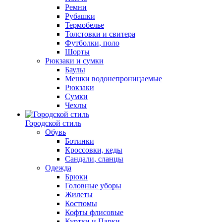
Ремни
Рубашки
Термобелье
Толстовки и свитера
Футболки, поло
Шорты
Рюкзаки и сумки
Баулы
Мешки водонепроницаемые
Рюкзаки
Сумки
Чехлы
Городской стиль
Обувь
Ботинки
Кроссовки, кеды
Сандали, сланцы
Одежда
Брюки
Головные уборы
Жилеты
Костюмы
Кофты флисовые
Куртки и Парки