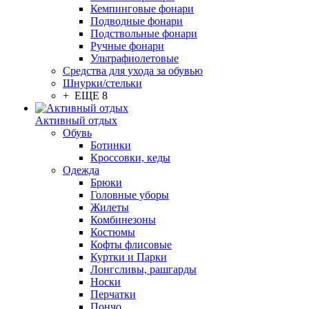
Кемпинговые фонари
Подводные фонари
Подствольные фонари
Ручные фонари
Ультрафиолетовые
Средства для ухода за обувью
Шнурки/стельки
+ ЕЩЕ 8
Активный отдых
Обувь
Ботинки
Кроссовки, кеды
Одежда
Брюки
Головные уборы
Жилеты
Комбинезоны
Костюмы
Кофты флисовые
Куртки и Парки
Лонгсливы, рашгарды
Носки
Перчатки
Пончо