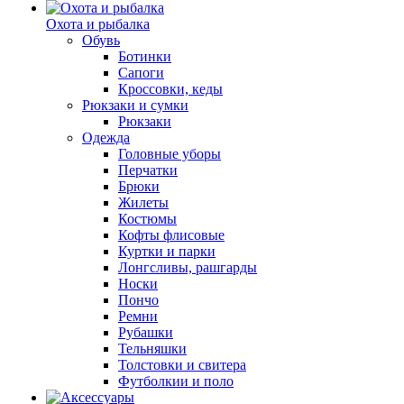
Охота и рыбалка
Обувь
Ботинки
Сапоги
Кроссовки, кеды
Рюкзаки и сумки
Рюкзаки
Одежда
Головные уборы
Перчатки
Брюки
Жилеты
Костюмы
Кофты флисовые
Куртки и парки
Лонгсливы, рашгарды
Носки
Пончо
Ремни
Рубашки
Тельняшки
Толстовки и свитера
Футболкии и поло