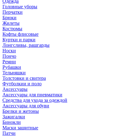
Одежда
Головные уборы
Перчатки
Брюки
Жилеты
Костюмы
Кофты флисовые
Куртки и парки
Лонгсливы, рашгарды
Носки
Пончо
Ремни
Рубашки
Тельняшки
Толстовки и свитера
Футболкии и поло
Аксессуары
Аксессуары для пневматики
Средства для ухода за одеждой
Аксессуары для обуви
Брелки и жетоны
Зажигалки
Бинокли
Маски защитные
Патчи