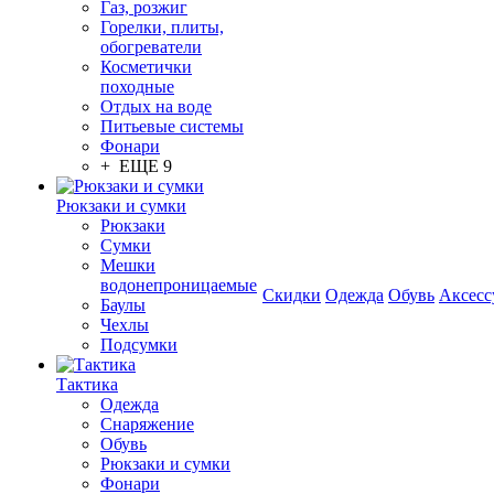
Газ, розжиг
Горелки, плиты,
обогреватели
Косметички
походные
Отдых на воде
Питьевые системы
Фонари
+ ЕЩЕ 9
Рюкзаки и сумки
Рюкзаки
Сумки
Мешки
водонепроницаемые
Скидки
Одежда
Обувь
Аксесс
Баулы
Чехлы
Подсумки
Тактика
Одежда
Снаряжение
Обувь
Рюкзаки и сумки
Фонари