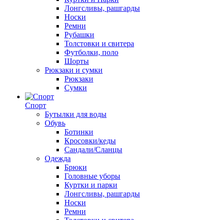
Лонгсливы, рашгарды
Носки
Ремни
Рубашки
Толстовки и свитера
Футболки, поло
Шорты
Рюкзаки и сумки
Рюкзаки
Сумки
Спорт
Бутылки для воды
Обувь
Ботинки
Кросовки/кеды
Сандали/Сланцы
Одежда
Брюки
Головные уборы
Куртки и парки
Лонгсливы, рашгарды
Носки
Ремни