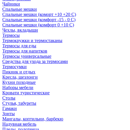
Чайники
Спальные мешки
Спальные мешки (коморт +10 +20 С)
Спальные мешки (комфорт -15 - 0 С)
Спальные мешки (комфорт 0 +10 С)
Чехлы, вкладыши
Термосы
Термокружки и термостаканы
Термосы для еды
Термосы для напитков
Термосы универсальные
Средства для ухода за термосами
Термосумки
Пикник и отдых
Кресла, шезлонги
Кухни походные
Наборы мебели
Кровати туристические
Столы
Стулья, табуреты
Гамаки
Зонты
Мангалы, коптильни, барбекю
Надувная мебель
Пледы, полотенца