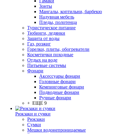
Гамаки
Зонты
Мангалы, коптильни, барбекю
Надувная мебель
Пледы, полотенца
Туристическое питание
Тюбинги, ледянки
Защита от воды
Газ, розжиг
Горелки, плиты, обогреватели
Косметички походные
Отдых на воде
Питьевые системы
Фонари
Аксессуары фонари
Головные фонари
Кемпинговые фонари
Подводные фонари
Ручные фонари
+ ЕЩЕ 9
Рюкзаки и сумки
Рюкзаки
Сумки
Мешки водонепроницаемые