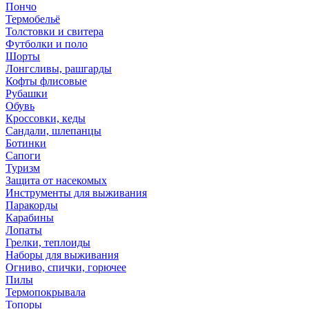
Пончо
Термобельё
Толстовки и свитера
Футболки и поло
Шорты
Лонгсливы, рашгарды
Кофты флисовые
Рубашки
Обувь
Кроссовки, кеды
Сандали, шлепанцы
Ботинки
Сапоги
Туризм
Защита от насекомых
Инструменты для выживания
Паракорды
Карабины
Лопаты
Грелки, теплоиды
Наборы для выживания
Огниво, спички, горючее
Пилы
Термопокрывала
Топоры