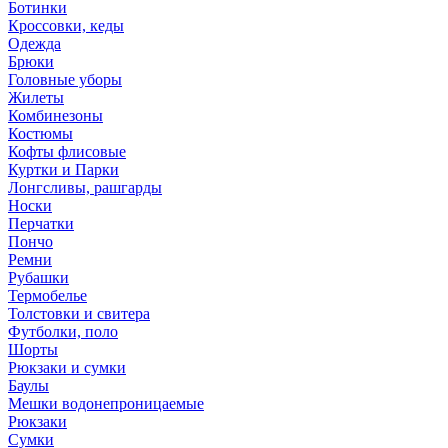
Ботинки
Кроссовки, кеды
Одежда
Брюки
Головные уборы
Жилеты
Комбинезоны
Костюмы
Кофты флисовые
Куртки и Парки
Лонгсливы, рашгарды
Носки
Перчатки
Пончо
Ремни
Рубашки
Термобелье
Толстовки и свитера
Футболки, поло
Шорты
Рюкзаки и сумки
Баулы
Мешки водонепроницаемые
Рюкзаки
Сумки