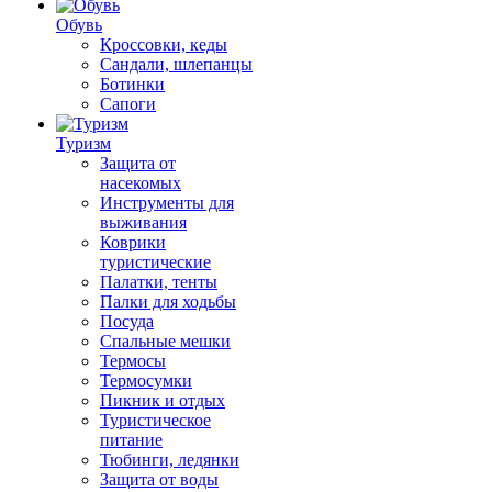
Обувь
Кроссовки, кеды
Сандали, шлепанцы
Ботинки
Сапоги
Туризм
Защита от
насекомых
Инструменты для
выживания
Коврики
туристические
Палатки, тенты
Палки для ходьбы
Посуда
Спальные мешки
Термосы
Термосумки
Пикник и отдых
Туристическое
питание
Тюбинги, ледянки
Защита от воды