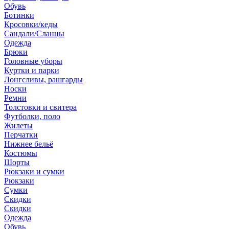
Обувь
Ботинки
Кросовки/кеды
Сандали/Сланцы
Одежда
Брюки
Головные уборы
Куртки и парки
Лонгсливы, рашгарды
Носки
Ремни
Толстовки и свитера
Футболки, поло
Жилеты
Перчатки
Нижнее бельё
Костюмы
Шорты
Рюкзаки и сумки
Рюкзаки
Сумки
Скидки
Скидки
Одежда
Обувь