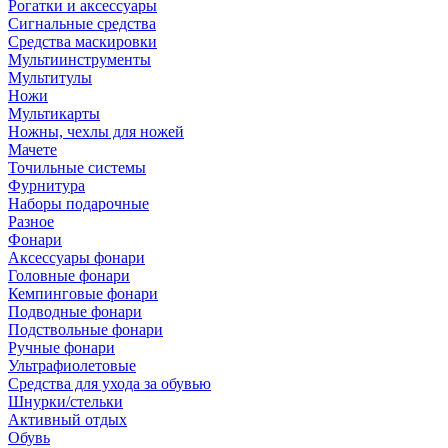
Рогатки и аксессуары
Сигнальные средства
Средства маскировки
Мультиинструменты
Мультитулы
Ножи
Мультикарты
Ножны, чехлы для ножей
Мачете
Точильные системы
Фурнитура
Наборы подарочные
Разное
Фонари
Аксессуары фонари
Головные фонари
Кемпинговые фонари
Подводные фонари
Подствольные фонари
Ручные фонари
Ультрафиолетовые
Средства для ухода за обувью
Шнурки/стельки
Активный отдых
Обувь