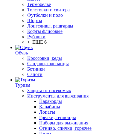
Термобельё
Толстовки и свитера
Футболки и поло
Шорты
Лонгсливы, рашгарды
Кофты флисовые
Рубашки
+ ЕЩЕ 6
Обувь
Кроссовки, кеды
Сандали, шлепанцы
Ботинки
Сапоги
Туризм
Защита от насекомых
Инструменты для выживания
Паракорды
Карабины
Лопаты
Грелки, теплоиды
Наборы для выживания
Огниво, спички, горючее
Пилы