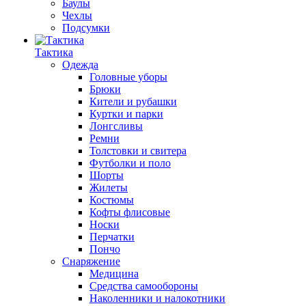
Баулы
Чехлы
Подсумки
Тактика
Одежда
Головные уборы
Брюки
Кители и рубашки
Куртки и парки
Лонгсливы
Ремни
Толстовки и свитера
Футболки и поло
Шорты
Жилеты
Костюмы
Кофты флисовые
Носки
Перчатки
Пончо
Снаряжение
Медицина
Средства самообороны
Наколенники и налокотники