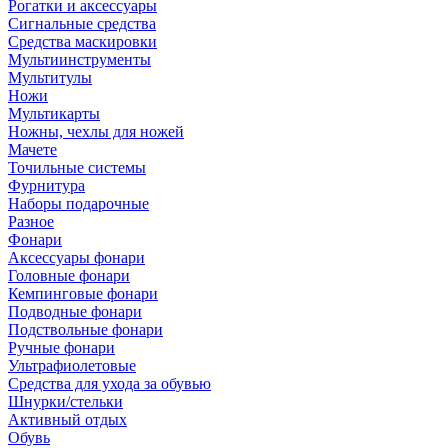
Рогатки и аксессуары
Сигнальные средства
Средства маскировки
Мультиинструменты
Мультитулы
Ножи
Мультикарты
Ножны, чехлы для ножей
Мачете
Точильные системы
Фурнитура
Наборы подарочные
Разное
Фонари
Аксессуары фонари
Головные фонари
Кемпинговые фонари
Подводные фонари
Подствольные фонари
Ручные фонари
Ультрафиолетовые
Средства для ухода за обувью
Шнурки/стельки
Активный отдых
Обувь