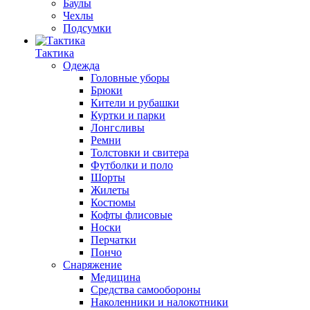
Баулы
Чехлы
Подсумки
Тактика
Одежда
Головные уборы
Брюки
Кители и рубашки
Куртки и парки
Лонгсливы
Ремни
Толстовки и свитера
Футболки и поло
Шорты
Жилеты
Костюмы
Кофты флисовые
Носки
Перчатки
Пончо
Снаряжение
Медицина
Средства самообороны
Наколенники и налокотники