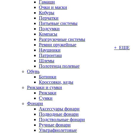
Гамаши
Очки и маски
Кобуры
Перчатки
Питьевые системы
Подсумки
Компасы
Разгрузочные системы
Ремни оружейные
+ ЕЩЕ
Наушники
Патронташ
Шлемы
Полотенца полевые
Обувь
Ботинки
Кроссовки, кеды
Рюкзаки и сумки
Рюкзаки
Сумки
Фонари
Аксессуары фонари
Подводные фонари
Подствольные фонари
Ручные фонари
Ультрафиолетовые