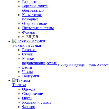
Газ, розжиг
Горелки, плиты,
обогреватели
Косметички
походные
Отдых на воде
Питьевые системы
Фонари
+ ЕЩЕ 9
Рюкзаки и сумки
Рюкзаки
Сумки
Мешки
водонепроницаемые
Скидки
Одежда
Обувь
Аксесс
Баулы
Чехлы
Подсумки
Тактика
Одежда
Снаряжение
Обувь
Рюкзаки и сумки
Фонари