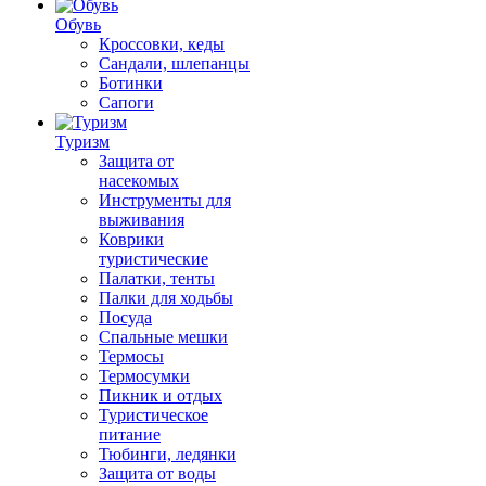
Обувь
Кроссовки, кеды
Сандали, шлепанцы
Ботинки
Сапоги
Туризм
Защита от
насекомых
Инструменты для
выживания
Коврики
туристические
Палатки, тенты
Палки для ходьбы
Посуда
Спальные мешки
Термосы
Термосумки
Пикник и отдых
Туристическое
питание
Тюбинги, ледянки
Защита от воды