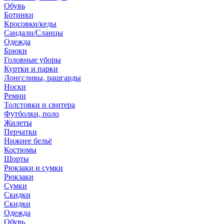
Обувь
Ботинки
Кросовки/кеды
Сандали/Сланцы
Одежда
Брюки
Головные уборы
Куртки и парки
Лонгсливы, рашгарды
Носки
Ремни
Толстовки и свитера
Футболки, поло
Жилеты
Перчатки
Нижнее бельё
Костюмы
Шорты
Рюкзаки и сумки
Рюкзаки
Сумки
Скидки
Скидки
Одежда
Обувь