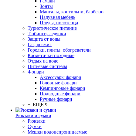
Гамаки
Зонты
Мангалы, коптильни, барбекю
Надувная мебель
Пледы, полотенца
Туристическое питание
Тюбинги, ледянки
Защита от воды
Газ, розжиг
Горелки, плиты, обогреватели
Косметички походные
Отдых на воде
Питьевые системы
Фонари
Аксессуары фонари
Головные фонари
Кемпинговые фонари
Подводные фонари
Ручные фонари
+ ЕЩЕ 9
Рюкзаки и сумки
Рюкзаки
Сумки
Мешки водонепроницаемые