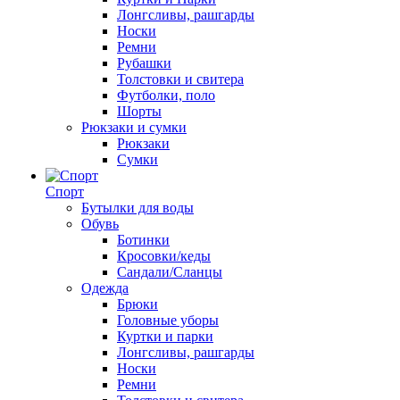
Лонгсливы, рашгарды
Носки
Ремни
Рубашки
Толстовки и свитера
Футболки, поло
Шорты
Рюкзаки и сумки
Рюкзаки
Сумки
Спорт
Бутылки для воды
Обувь
Ботинки
Кросовки/кеды
Сандали/Сланцы
Одежда
Брюки
Головные уборы
Куртки и парки
Лонгсливы, рашгарды
Носки
Ремни