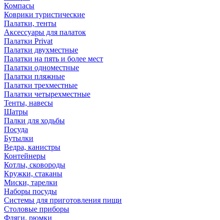
Компасы
Коврики туристические
Палатки, тенты
Аксессуары для палаток
Палатки Privat
Палатки двухместные
Палатки на пять и более мест
Палатки одноместные
Палатки пляжные
Палатки трехместные
Палатки четырехместные
Тенты, навесы
Шатры
Палки для ходьбы
Посуда
Бутылки
Ведра, канистры
Контейнеры
Котлы, сковороды
Кружки, стаканы
Миски, тарелки
Наборы посуды
Системы для приготовления пищи
Столовые приборы
Фляги, рюмки