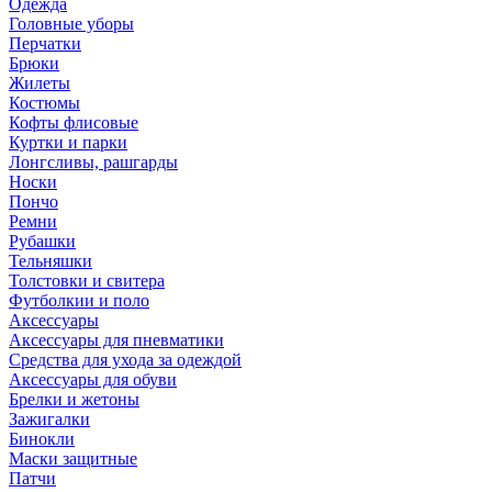
Одежда
Головные уборы
Перчатки
Брюки
Жилеты
Костюмы
Кофты флисовые
Куртки и парки
Лонгсливы, рашгарды
Носки
Пончо
Ремни
Рубашки
Тельняшки
Толстовки и свитера
Футболкии и поло
Аксессуары
Аксессуары для пневматики
Средства для ухода за одеждой
Аксессуары для обуви
Брелки и жетоны
Зажигалки
Бинокли
Маски защитные
Патчи