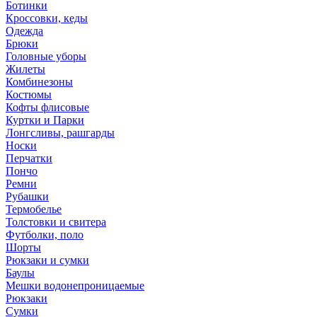
Ботинки
Кроссовки, кеды
Одежда
Брюки
Головные уборы
Жилеты
Комбинезоны
Костюмы
Кофты флисовые
Куртки и Парки
Лонгсливы, рашгарды
Носки
Перчатки
Пончо
Ремни
Рубашки
Термобелье
Толстовки и свитера
Футболки, поло
Шорты
Рюкзаки и сумки
Баулы
Мешки водонепроницаемые
Рюкзаки
Сумки