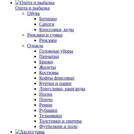
Охота и рыбалка
Обувь
Ботинки
Сапоги
Кроссовки, кеды
Рюкзаки и сумки
Рюкзаки
Одежда
Головные уборы
Перчатки
Брюки
Жилеты
Костюмы
Кофты флисовые
Куртки и парки
Лонгсливы, рашгарды
Носки
Пончо
Ремни
Рубашки
Тельняшки
Толстовки и свитера
Футболкии и поло