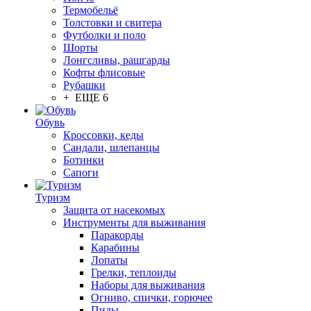
Термобельё
Толстовки и свитера
Футболки и поло
Шорты
Лонгсливы, рашгарды
Кофты флисовые
Рубашки
+ ЕЩЕ 6
Обувь
Кроссовки, кеды
Сандали, шлепанцы
Ботинки
Сапоги
Туризм
Защита от насекомых
Инструменты для выживания
Паракорды
Карабины
Лопаты
Грелки, теплоиды
Наборы для выживания
Огниво, спички, горючее
Пилы