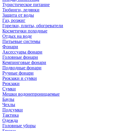
Туристическое питание
Тюбинги, ледянки
Защита от воды
Газ, розжиг
Горелки, плиты, обогреватели
Косметички походные
Отдых на воде
Питьевые системы
Фонари
Аксессуары фонари
Головные фонари
Кемпинговые фонари
Подводные фонари
Ручные фонари
Рюкзаки и сумки
Рюкзаки
Сумки
Мешки водонепроницаемые
Баулы
Чехлы
Подсумки
Тактика
Одежда
Головные уборы
Брюки