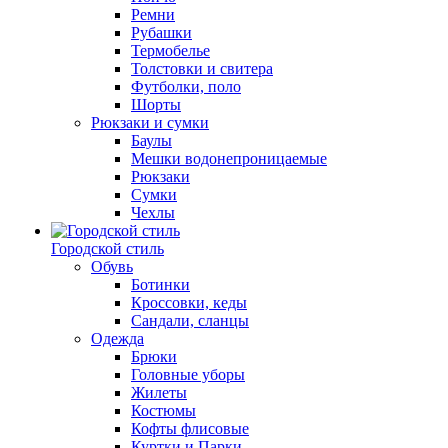
Ремни
Рубашки
Термобелье
Толстовки и свитера
Футболки, поло
Шорты
Рюкзаки и сумки
Баулы
Мешки водонепроницаемые
Рюкзаки
Сумки
Чехлы
Городской стиль
Обувь
Ботинки
Кроссовки, кеды
Сандали, сланцы
Одежда
Брюки
Головные уборы
Жилеты
Костюмы
Кофты флисовые
Куртки и Парки