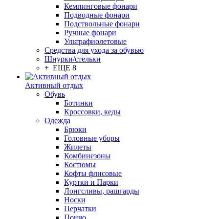
Кемпинговые фонари
Подводные фонари
Подствольные фонари
Ручные фонари
Ультрафиолетовые
Средства для ухода за обувью
Шнурки/стельки
+ ЕЩЕ 8
Активный отдых
Обувь
Ботинки
Кроссовки, кеды
Одежда
Брюки
Головные уборы
Жилеты
Комбинезоны
Костюмы
Кофты флисовые
Куртки и Парки
Лонгсливы, рашгарды
Носки
Перчатки
Пончо