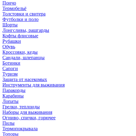
Пончо
Термобельё
Толстовки и свитера
Футболки и поло
Шорты
Лонгсливы, рашгарды
Кофты флисовые
Рубашки
Обувь
Кроссовки, кеды
Сандали, шлепанцы
Ботинки
Сапоги
Туризм
Защита от насекомых
Инструменты для выживания
Паракорды
Карабины
Лопаты
Грелки, теплоиды
Наборы для выживания
Огниво, спички, горючее
Пилы
Термопокрывала
Топоры