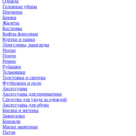
Одежда
Головные уборы
Перчатки
Брюки
Жилеты
Костюмы
Кофты флисовые
Куртки и парки
Лонгсливы, рашгарды
Носки
Пончо
Ремни
Рубашки
Тельняшки
Толстовки и свитера
Футболкии и поло
Аксессуары
Аксессуары для пневматики
Средства для ухода за одеждой
Аксессуары для обуви
Брелки и жетоны
Зажигалки
Бинокли
Маски защитные
Патчи