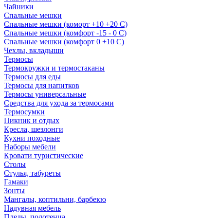
Чайники
Спальные мешки
Спальные мешки (коморт +10 +20 С)
Спальные мешки (комфорт -15 - 0 С)
Спальные мешки (комфорт 0 +10 С)
Чехлы, вкладыши
Термосы
Термокружки и термостаканы
Термосы для еды
Термосы для напитков
Термосы универсальные
Средства для ухода за термосами
Термосумки
Пикник и отдых
Кресла, шезлонги
Кухни походные
Наборы мебели
Кровати туристические
Столы
Стулья, табуреты
Гамаки
Зонты
Мангалы, коптильни, барбекю
Надувная мебель
Пледы, полотенца