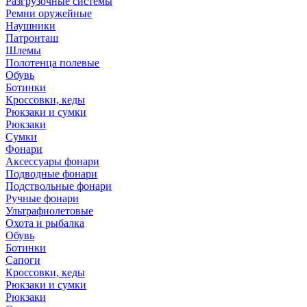
Разгрузочные системы
Ремни оружейные
Наушники
Патронташ
Шлемы
Полотенца полевые
Обувь
Ботинки
Кроссовки, кеды
Рюкзаки и сумки
Рюкзаки
Сумки
Фонари
Аксессуары фонари
Подводные фонари
Подствольные фонари
Ручные фонари
Ультрафиолетовые
Охота и рыбалка
Обувь
Ботинки
Сапоги
Кроссовки, кеды
Рюкзаки и сумки
Рюкзаки