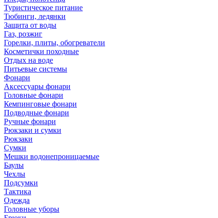
Туристическое питание
Тюбинги, ледянки
Защита от воды
Газ, розжиг
Горелки, плиты, обогреватели
Косметички походные
Отдых на воде
Питьевые системы
Фонари
Аксессуары фонари
Головные фонари
Кемпинговые фонари
Подводные фонари
Ручные фонари
Рюкзаки и сумки
Рюкзаки
Сумки
Мешки водонепроницаемые
Баулы
Чехлы
Подсумки
Тактика
Одежда
Головные уборы
Брюки