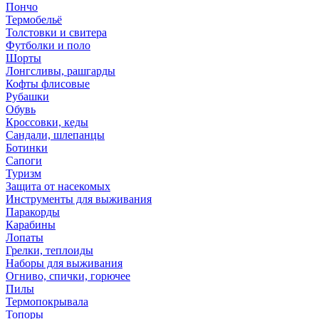
Пончо
Термобельё
Толстовки и свитера
Футболки и поло
Шорты
Лонгсливы, рашгарды
Кофты флисовые
Рубашки
Обувь
Кроссовки, кеды
Сандали, шлепанцы
Ботинки
Сапоги
Туризм
Защита от насекомых
Инструменты для выживания
Паракорды
Карабины
Лопаты
Грелки, теплоиды
Наборы для выживания
Огниво, спички, горючее
Пилы
Термопокрывала
Топоры