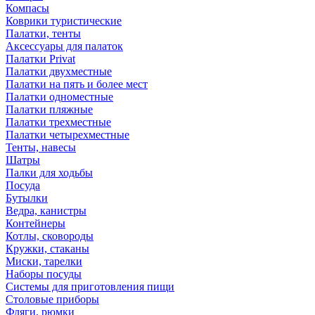
Компасы
Коврики туристические
Палатки, тенты
Аксессуары для палаток
Палатки Privat
Палатки двухместные
Палатки на пять и более мест
Палатки одноместные
Палатки пляжные
Палатки трехместные
Палатки четырехместные
Тенты, навесы
Шатры
Палки для ходьбы
Посуда
Бутылки
Ведра, канистры
Контейнеры
Котлы, сковороды
Кружки, стаканы
Миски, тарелки
Наборы посуды
Системы для приготовления пищи
Столовые приборы
Фляги, рюмки