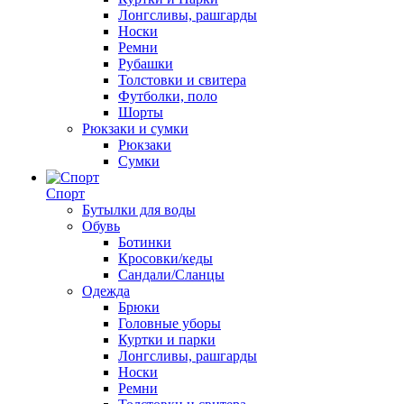
Лонгсливы, рашгарды
Носки
Ремни
Рубашки
Толстовки и свитера
Футболки, поло
Шорты
Рюкзаки и сумки
Рюкзаки
Сумки
Спорт
Бутылки для воды
Обувь
Ботинки
Кросовки/кеды
Сандали/Сланцы
Одежда
Брюки
Головные уборы
Куртки и парки
Лонгсливы, рашгарды
Носки
Ремни