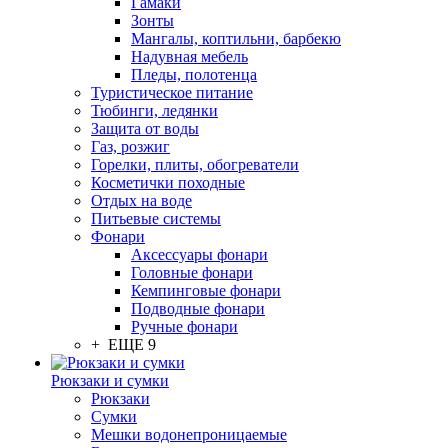
Гамаки
Зонты
Мангалы, коптильни, барбекю
Надувная мебель
Пледы, полотенца
Туристическое питание
Тюбинги, ледянки
Защита от воды
Газ, розжиг
Горелки, плиты, обогреватели
Косметички походные
Отдых на воде
Питьевые системы
Фонари
Аксессуары фонари
Головные фонари
Кемпинговые фонари
Подводные фонари
Ручные фонари
+ ЕЩЕ 9
Рюкзаки и сумки
Рюкзаки
Сумки
Мешки водонепроницаемые