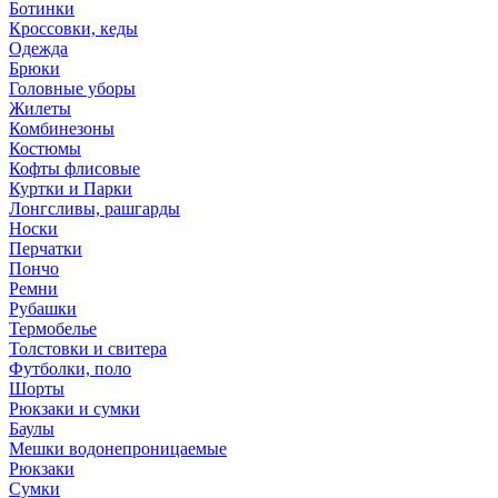
Ботинки
Кроссовки, кеды
Одежда
Брюки
Головные уборы
Жилеты
Комбинезоны
Костюмы
Кофты флисовые
Куртки и Парки
Лонгсливы, рашгарды
Носки
Перчатки
Пончо
Ремни
Рубашки
Термобелье
Толстовки и свитера
Футболки, поло
Шорты
Рюкзаки и сумки
Баулы
Мешки водонепроницаемые
Рюкзаки
Сумки