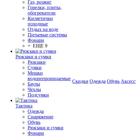
Газ, розжиг
Горелки, плиты,
обогреватели
Косметички
походные
Отдых на воде
Питьевые системы
Фонари
+ ЕЩЕ 9
Рюкзаки и сумки
Рюкзаки
Сумки
Мешки
водонепроницаемые
Скидки
Одежда
Обувь
Аксесс
Баулы
Чехлы
Подсумки
Тактика
Одежда
Снаряжение
Обувь
Рюкзаки и сумки
Фонари