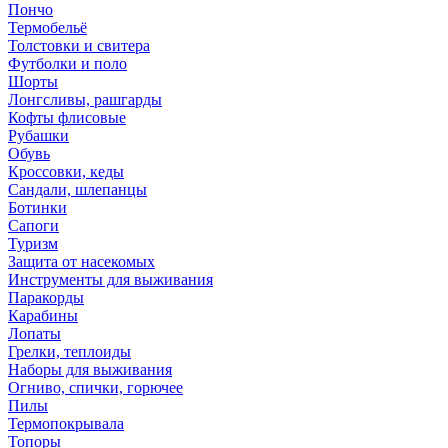
Пончо
Термобельё
Толстовки и свитера
Футболки и поло
Шорты
Лонгсливы, рашгарды
Кофты флисовые
Рубашки
Обувь
Кроссовки, кеды
Сандали, шлепанцы
Ботинки
Сапоги
Туризм
Защита от насекомых
Инструменты для выживания
Паракорды
Карабины
Лопаты
Грелки, теплоиды
Наборы для выживания
Огниво, спички, горючее
Пилы
Термопокрывала
Топоры