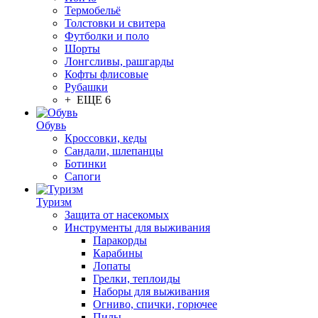
Термобельё
Толстовки и свитера
Футболки и поло
Шорты
Лонгсливы, рашгарды
Кофты флисовые
Рубашки
+ ЕЩЕ 6
Обувь
Кроссовки, кеды
Сандали, шлепанцы
Ботинки
Сапоги
Туризм
Защита от насекомых
Инструменты для выживания
Паракорды
Карабины
Лопаты
Грелки, теплоиды
Наборы для выживания
Огниво, спички, горючее
Пилы