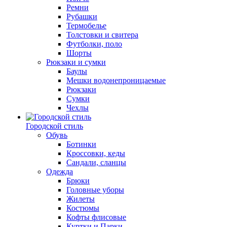
Ремни
Рубашки
Термобелье
Толстовки и свитера
Футболки, поло
Шорты
Рюкзаки и сумки
Баулы
Мешки водонепроницаемые
Рюкзаки
Сумки
Чехлы
Городской стиль
Обувь
Ботинки
Кроссовки, кеды
Сандали, сланцы
Одежда
Брюки
Головные уборы
Жилеты
Костюмы
Кофты флисовые
Куртки и Парки