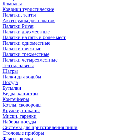
Компасы
Коврики туристические
Палатки, тенты
Аксессуары для палаток
Палатки Privat
Палатки двухместные
Палатки на пять и более мест
Палатки одноместные
Палатки пляжные
Палатки трехместные
Палатки четырехместные
Тенты, навесы
Шатры
Палки для ходьбы
Посуда
Бутылки
Ведра, канистры
Контейнеры
Котлы, сковороды
Кружки, стаканы
Миски, тарелки
Наборы посуды
Системы для приготовления пищи
Столовые приборы
Фляги, рюмки