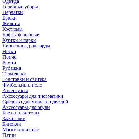
Одежда
Головные уборы
Перчатки
Брюки
Жилеты
Костюмы
Кофты флисовые
Куртки и парки
Лонгсливы, рашгарды
Носки
Пончо
Ремни
Рубашки
Тельняшки
Толстовки и свитера
Футболкии и поло
Аксессуары
Аксессуары для пневматики
Средства для ухода за одеждой
Аксессуары для обуви
Брелки и жетоны
Зажигалки
Бинокли
Маски защитные
Патчи