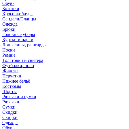
Обувь
Ботинки
Кросовки/кеды
Сандали/Сланцы
Одежда
Брюки
Головные уборы
Куртки и парки
Лонгсливы, рашгарды
Носки
Ремни
Толстовки и свитера
Футболки, поло
Жилеты
Перчатки
Нижнее бельё
Костюмы
Шорты
Рюкзаки и сумки
Рюкзаки
Сумки
Скидки
Скидки
Одежда
Обувь