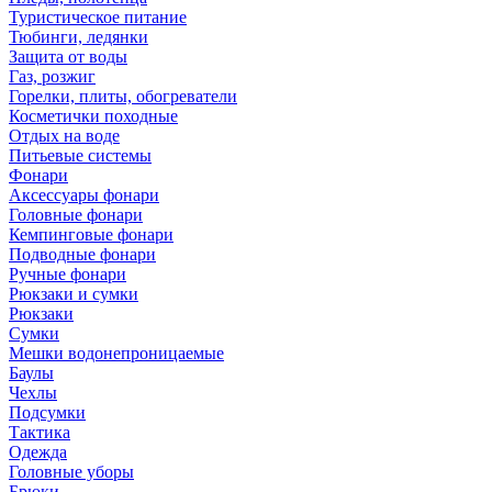
Туристическое питание
Тюбинги, ледянки
Защита от воды
Газ, розжиг
Горелки, плиты, обогреватели
Косметички походные
Отдых на воде
Питьевые системы
Фонари
Аксессуары фонари
Головные фонари
Кемпинговые фонари
Подводные фонари
Ручные фонари
Рюкзаки и сумки
Рюкзаки
Сумки
Мешки водонепроницаемые
Баулы
Чехлы
Подсумки
Тактика
Одежда
Головные уборы
Брюки