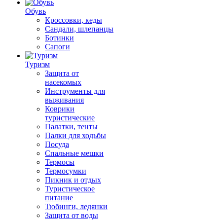
Обувь
Кроссовки, кеды
Сандали, шлепанцы
Ботинки
Сапоги
Туризм
Защита от
насекомых
Инструменты для
выживания
Коврики
туристические
Палатки, тенты
Палки для ходьбы
Посуда
Спальные мешки
Термосы
Термосумки
Пикник и отдых
Туристическое
питание
Тюбинги, ледянки
Защита от воды