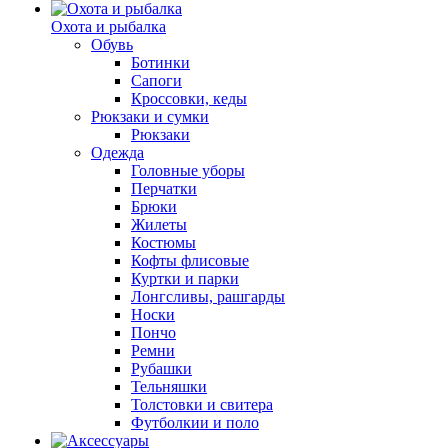
Охота и рыбалка
Обувь
Ботинки
Сапоги
Кроссовки, кеды
Рюкзаки и сумки
Рюкзаки
Одежда
Головные уборы
Перчатки
Брюки
Жилеты
Костюмы
Кофты флисовые
Куртки и парки
Лонгсливы, рашгарды
Носки
Пончо
Ремни
Рубашки
Тельняшки
Толстовки и свитера
Футболкии и поло