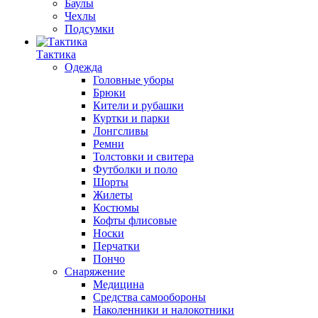
Баулы
Чехлы
Подсумки
Тактика
Одежда
Головные уборы
Брюки
Кители и рубашки
Куртки и парки
Лонгсливы
Ремни
Толстовки и свитера
Футболки и поло
Шорты
Жилеты
Костюмы
Кофты флисовые
Носки
Перчатки
Пончо
Снаряжение
Медицина
Средства самообороны
Наколенники и налокотники