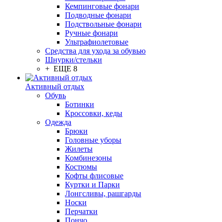
Кемпинговые фонари
Подводные фонари
Подствольные фонари
Ручные фонари
Ультрафиолетовые
Средства для ухода за обувью
Шнурки/стельки
+ ЕЩЕ 8
Активный отдых
Обувь
Ботинки
Кроссовки, кеды
Одежда
Брюки
Головные уборы
Жилеты
Комбинезоны
Костюмы
Кофты флисовые
Куртки и Парки
Лонгсливы, рашгарды
Носки
Перчатки
Пончо