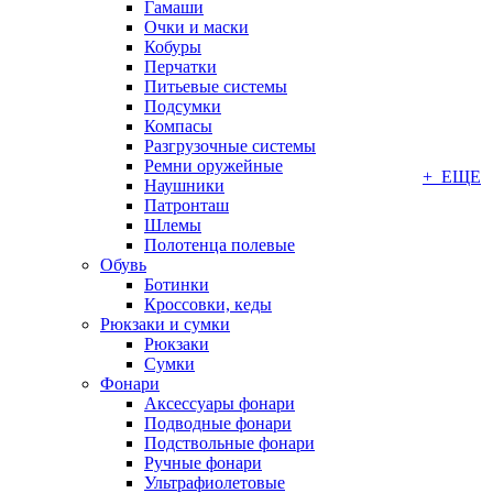
Гамаши
Очки и маски
Кобуры
Перчатки
Питьевые системы
Подсумки
Компасы
Разгрузочные системы
Ремни оружейные
+ ЕЩЕ
Наушники
Патронташ
Шлемы
Полотенца полевые
Обувь
Ботинки
Кроссовки, кеды
Рюкзаки и сумки
Рюкзаки
Сумки
Фонари
Аксессуары фонари
Подводные фонари
Подствольные фонари
Ручные фонари
Ультрафиолетовые