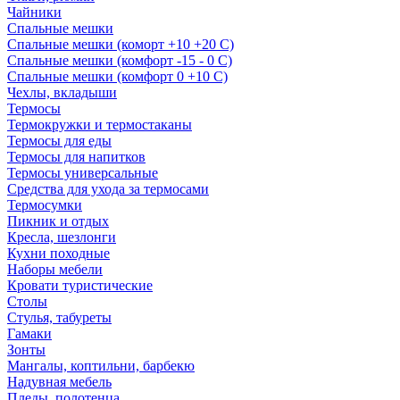
Чайники
Спальные мешки
Спальные мешки (коморт +10 +20 С)
Спальные мешки (комфорт -15 - 0 С)
Спальные мешки (комфорт 0 +10 С)
Чехлы, вкладыши
Термосы
Термокружки и термостаканы
Термосы для еды
Термосы для напитков
Термосы универсальные
Средства для ухода за термосами
Термосумки
Пикник и отдых
Кресла, шезлонги
Кухни походные
Наборы мебели
Кровати туристические
Столы
Стулья, табуреты
Гамаки
Зонты
Мангалы, коптильни, барбекю
Надувная мебель
Пледы, полотенца