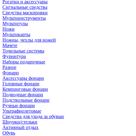
Рогатки и аксессуары
Сигнальные средства
Средства маскировки
Мультиинструменты
Мультитулы
Ножи
Мультикарты
Ножны, чехлы для ножей
Мачете
Точильные системы
Фурнитура
Наборы подарочные
Разное
Фонари
Аксессуары фонари
Головные фонари
Кемпинговые фонари
Подводные фонари
Подствольные фонари
Ручные фонари
Ультрафиолетовые
Средства для ухода за обувью
Шнурки/стельки
Активный отдых
Обувь