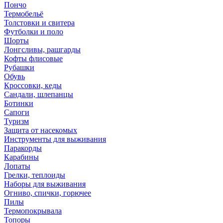
Пончо
Термобельё
Толстовки и свитера
Футболки и поло
Шорты
Лонгсливы, рашгарды
Кофты флисовые
Рубашки
Обувь
Кроссовки, кеды
Сандали, шлепанцы
Ботинки
Сапоги
Туризм
Защита от насекомых
Инструменты для выживания
Паракорды
Карабины
Лопаты
Грелки, теплоиды
Наборы для выживания
Огниво, спички, горючее
Пилы
Термопокрывала
Топоры