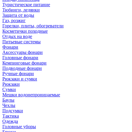
Туристическое питание
Тюбинги, ледянки
Защита от воды
Газ, розжиг
Горелки, плиты, обогреватели
Косметички походные
Отдых на воде
Питьевые системы
Фонари
Аксессуары фонари
Головные фонари
Кемпинговые фонари
Подводные фонари
Ручные фонари
Рюкзаки и сумки
Рюкзаки
Сумки
Мешки водонепроницаемые
Баулы
Чехлы
Подсумки
Тактика
Одежда
Головные уборы
Брюки