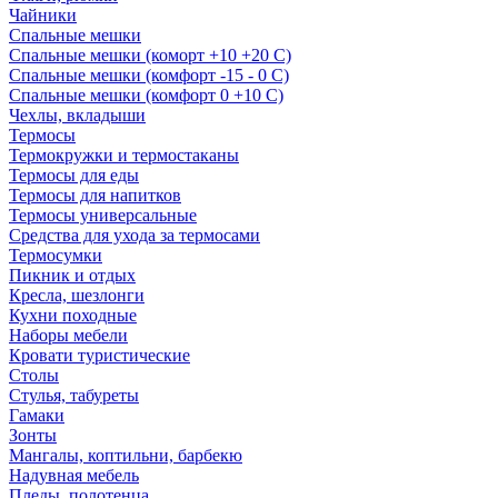
Чайники
Спальные мешки
Спальные мешки (коморт +10 +20 С)
Спальные мешки (комфорт -15 - 0 С)
Спальные мешки (комфорт 0 +10 С)
Чехлы, вкладыши
Термосы
Термокружки и термостаканы
Термосы для еды
Термосы для напитков
Термосы универсальные
Средства для ухода за термосами
Термосумки
Пикник и отдых
Кресла, шезлонги
Кухни походные
Наборы мебели
Кровати туристические
Столы
Стулья, табуреты
Гамаки
Зонты
Мангалы, коптильни, барбекю
Надувная мебель
Пледы, полотенца