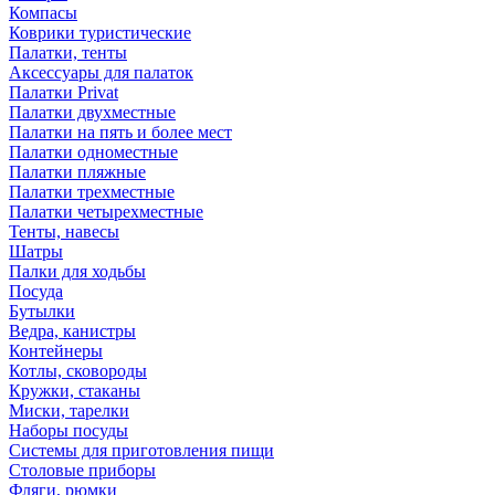
Компасы
Коврики туристические
Палатки, тенты
Аксессуары для палаток
Палатки Privat
Палатки двухместные
Палатки на пять и более мест
Палатки одноместные
Палатки пляжные
Палатки трехместные
Палатки четырехместные
Тенты, навесы
Шатры
Палки для ходьбы
Посуда
Бутылки
Ведра, канистры
Контейнеры
Котлы, сковороды
Кружки, стаканы
Миски, тарелки
Наборы посуды
Системы для приготовления пищи
Столовые приборы
Фляги, рюмки