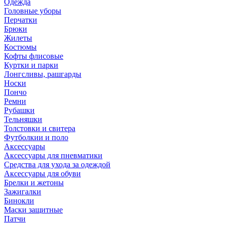
Одежда
Головные уборы
Перчатки
Брюки
Жилеты
Костюмы
Кофты флисовые
Куртки и парки
Лонгсливы, рашгарды
Носки
Пончо
Ремни
Рубашки
Тельняшки
Толстовки и свитера
Футболкии и поло
Аксессуары
Аксессуары для пневматики
Средства для ухода за одеждой
Аксессуары для обуви
Брелки и жетоны
Зажигалки
Бинокли
Маски защитные
Патчи