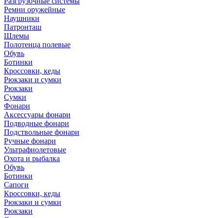
Разгрузочные системы
Ремни оружейные
Наушники
Патронташ
Шлемы
Полотенца полевые
Обувь
Ботинки
Кроссовки, кеды
Рюкзаки и сумки
Рюкзаки
Сумки
Фонари
Аксессуары фонари
Подводные фонари
Подствольные фонари
Ручные фонари
Ультрафиолетовые
Охота и рыбалка
Обувь
Ботинки
Сапоги
Кроссовки, кеды
Рюкзаки и сумки
Рюкзаки