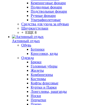
Кемпинговые фонари
Подводные фонари
Подствольные фонари
Ручные фонари
Ультрафиолетовые
Средства для ухода за обувью
Шнурки/стельки
+ ЕЩЕ 8
Активный отдых
Обувь
Ботинки
Кроссовки, кеды
Одежда
Брюки
Головные уборы
Жилеты
Комбинезоны
Костюмы
Кофты флисовые
Куртки и Парки
Лонгсливы, рашгарды
Носки
Перчатки
Пончо