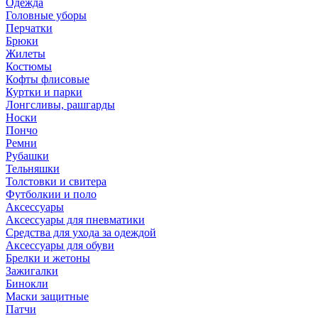
Одежда
Головные уборы
Перчатки
Брюки
Жилеты
Костюмы
Кофты флисовые
Куртки и парки
Лонгсливы, рашгарды
Носки
Пончо
Ремни
Рубашки
Тельняшки
Толстовки и свитера
Футболкии и поло
Аксессуары
Аксессуары для пневматики
Средства для ухода за одеждой
Аксессуары для обуви
Брелки и жетоны
Зажигалки
Бинокли
Маски защитные
Патчи