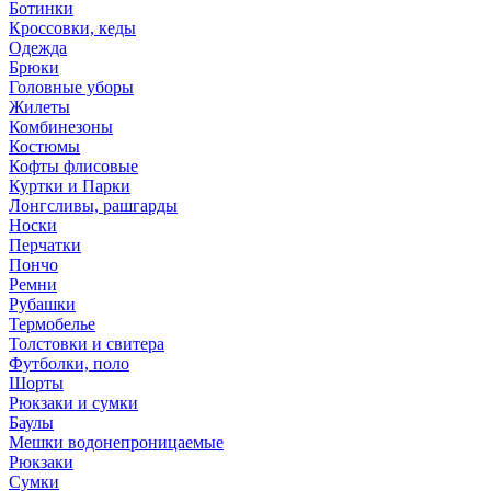
Ботинки
Кроссовки, кеды
Одежда
Брюки
Головные уборы
Жилеты
Комбинезоны
Костюмы
Кофты флисовые
Куртки и Парки
Лонгсливы, рашгарды
Носки
Перчатки
Пончо
Ремни
Рубашки
Термобелье
Толстовки и свитера
Футболки, поло
Шорты
Рюкзаки и сумки
Баулы
Мешки водонепроницаемые
Рюкзаки
Сумки