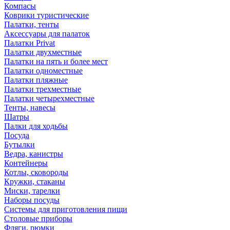
Компасы
Коврики туристические
Палатки, тенты
Аксессуары для палаток
Палатки Privat
Палатки двухместные
Палатки на пять и более мест
Палатки одноместные
Палатки пляжные
Палатки трехместные
Палатки четырехместные
Тенты, навесы
Шатры
Палки для ходьбы
Посуда
Бутылки
Ведра, канистры
Контейнеры
Котлы, сковороды
Кружки, стаканы
Миски, тарелки
Наборы посуды
Системы для приготовления пищи
Столовые приборы
Фляги, рюмки