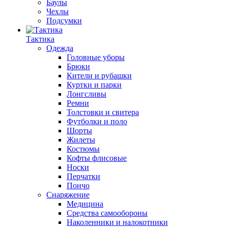
Баулы
Чехлы
Подсумки
Тактика
Одежда
Головные уборы
Брюки
Кители и рубашки
Куртки и парки
Лонгсливы
Ремни
Толстовки и свитера
Футболки и поло
Шорты
Жилеты
Костюмы
Кофты флисовые
Носки
Перчатки
Пончо
Снаряжение
Медицина
Средства самообороны
Наколенники и налокотники