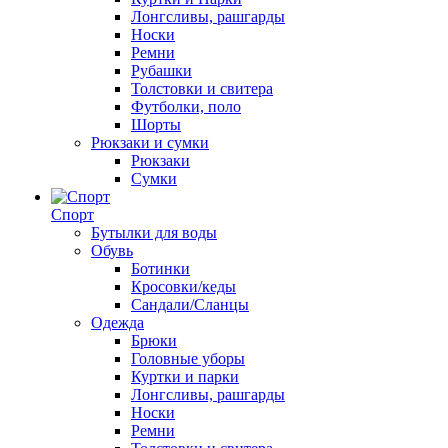
Лонгсливы, рашгарды
Носки
Ремни
Рубашки
Толстовки и свитера
Футболки, поло
Шорты
Рюкзаки и сумки
Рюкзаки
Сумки
Спорт
Бутылки для воды
Обувь
Ботинки
Кросовки/кеды
Сандали/Сланцы
Одежда
Брюки
Головные уборы
Куртки и парки
Лонгсливы, рашгарды
Носки
Ремни