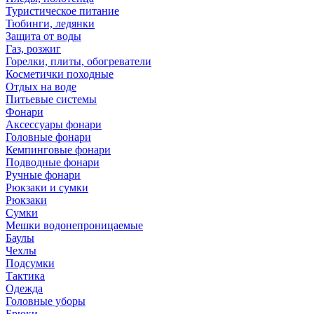
Туристическое питание
Тюбинги, ледянки
Защита от воды
Газ, розжиг
Горелки, плиты, обогреватели
Косметички походные
Отдых на воде
Питьевые системы
Фонари
Аксессуары фонари
Головные фонари
Кемпинговые фонари
Подводные фонари
Ручные фонари
Рюкзаки и сумки
Рюкзаки
Сумки
Мешки водонепроницаемые
Баулы
Чехлы
Подсумки
Тактика
Одежда
Головные уборы
Брюки