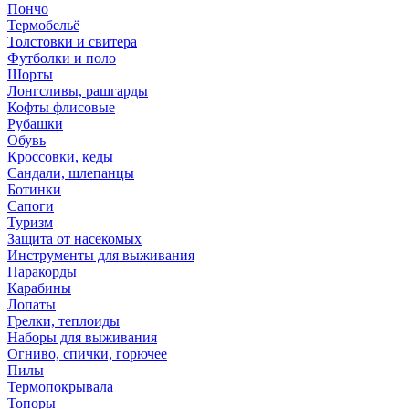
Пончо
Термобельё
Толстовки и свитера
Футболки и поло
Шорты
Лонгсливы, рашгарды
Кофты флисовые
Рубашки
Обувь
Кроссовки, кеды
Сандали, шлепанцы
Ботинки
Сапоги
Туризм
Защита от насекомых
Инструменты для выживания
Паракорды
Карабины
Лопаты
Грелки, теплоиды
Наборы для выживания
Огниво, спички, горючее
Пилы
Термопокрывала
Топоры