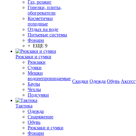
Газ, розжиг
Горелки, плиты,
обогреватели
Косметички
походные
Отдых на воде
Питьевые системы
Фонари
+ ЕЩЕ 9
Рюкзаки и сумки
Рюкзаки
Сумки
Мешки
водонепроницаемые
Скидки
Одежда
Обувь
Аксесс
Баулы
Чехлы
Подсумки
Тактика
Одежда
Снаряжение
Обувь
Рюкзаки и сумки
Фонари