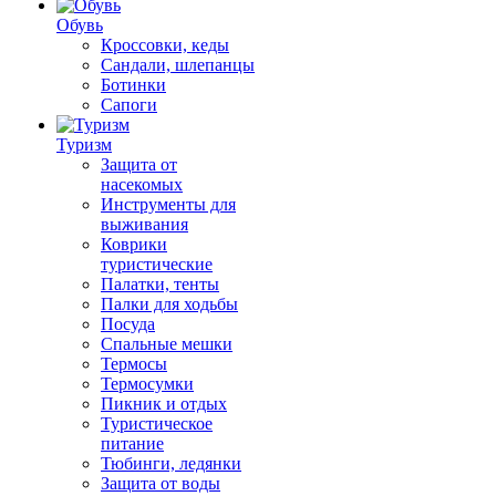
Обувь
Кроссовки, кеды
Сандали, шлепанцы
Ботинки
Сапоги
Туризм
Защита от
насекомых
Инструменты для
выживания
Коврики
туристические
Палатки, тенты
Палки для ходьбы
Посуда
Спальные мешки
Термосы
Термосумки
Пикник и отдых
Туристическое
питание
Тюбинги, ледянки
Защита от воды