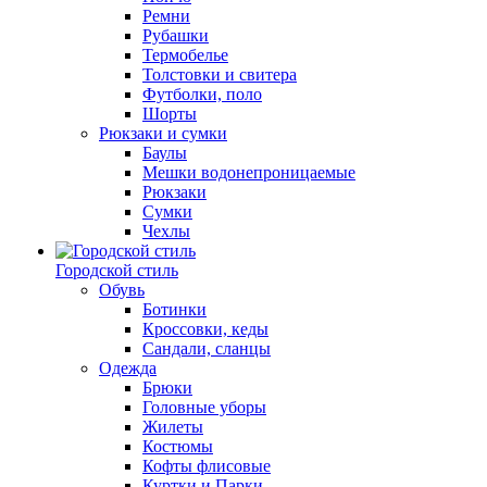
Ремни
Рубашки
Термобелье
Толстовки и свитера
Футболки, поло
Шорты
Рюкзаки и сумки
Баулы
Мешки водонепроницаемые
Рюкзаки
Сумки
Чехлы
Городской стиль
Обувь
Ботинки
Кроссовки, кеды
Сандали, сланцы
Одежда
Брюки
Головные уборы
Жилеты
Костюмы
Кофты флисовые
Куртки и Парки