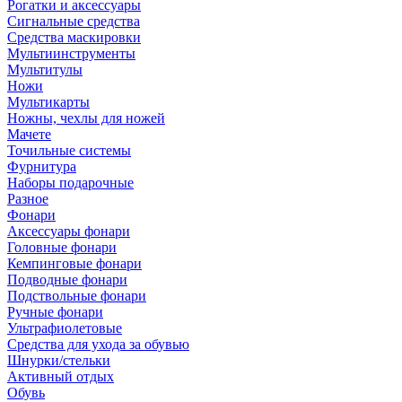
Рогатки и аксессуары
Сигнальные средства
Средства маскировки
Мультиинструменты
Мультитулы
Ножи
Мультикарты
Ножны, чехлы для ножей
Мачете
Точильные системы
Фурнитура
Наборы подарочные
Разное
Фонари
Аксессуары фонари
Головные фонари
Кемпинговые фонари
Подводные фонари
Подствольные фонари
Ручные фонари
Ультрафиолетовые
Средства для ухода за обувью
Шнурки/стельки
Активный отдых
Обувь