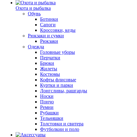
Охота и рыбалка
Обувь
Ботинки
Сапоги
Кроссовки, кеды
Рюкзаки и сумки
Рюкзаки
Одежда
Головные уборы
Перчатки
Брюки
Жилеты
Костюмы
Кофты флисовые
Куртки и парки
Лонгсливы, рашгарды
Носки
Пончо
Ремни
Рубашки
Тельняшки
Толстовки и свитера
Футболкии и поло