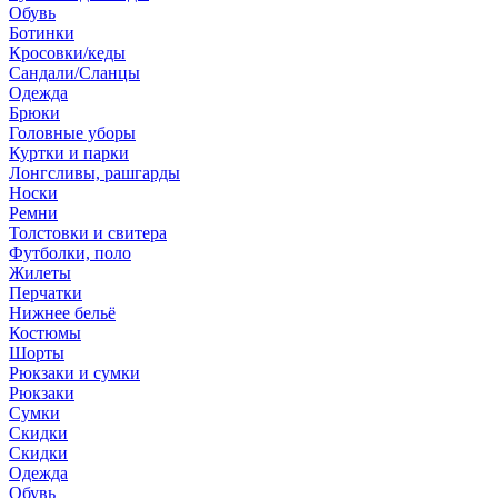
Обувь
Ботинки
Кросовки/кеды
Сандали/Сланцы
Одежда
Брюки
Головные уборы
Куртки и парки
Лонгсливы, рашгарды
Носки
Ремни
Толстовки и свитера
Футболки, поло
Жилеты
Перчатки
Нижнее бельё
Костюмы
Шорты
Рюкзаки и сумки
Рюкзаки
Сумки
Скидки
Скидки
Одежда
Обувь