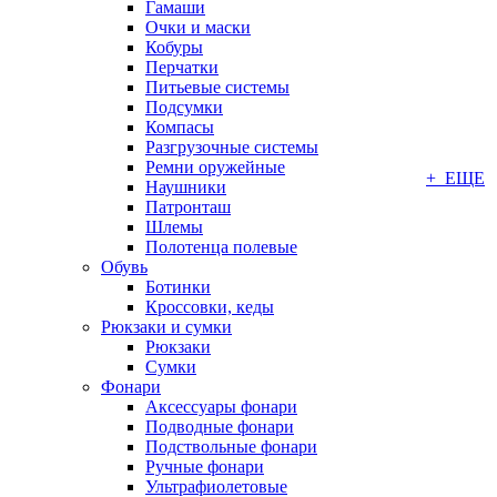
Гамаши
Очки и маски
Кобуры
Перчатки
Питьевые системы
Подсумки
Компасы
Разгрузочные системы
Ремни оружейные
+ ЕЩЕ
Наушники
Патронташ
Шлемы
Полотенца полевые
Обувь
Ботинки
Кроссовки, кеды
Рюкзаки и сумки
Рюкзаки
Сумки
Фонари
Аксессуары фонари
Подводные фонари
Подствольные фонари
Ручные фонари
Ультрафиолетовые