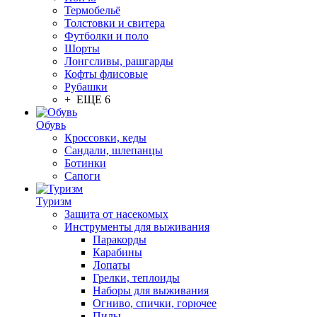
Термобельё
Толстовки и свитера
Футболки и поло
Шорты
Лонгсливы, рашгарды
Кофты флисовые
Рубашки
+ ЕЩЕ 6
Обувь
Кроссовки, кеды
Сандали, шлепанцы
Ботинки
Сапоги
Туризм
Защита от насекомых
Инструменты для выживания
Паракорды
Карабины
Лопаты
Грелки, теплоиды
Наборы для выживания
Огниво, спички, горючее
Пилы