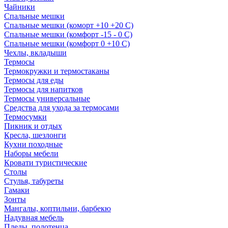
Чайники
Спальные мешки
Спальные мешки (коморт +10 +20 С)
Спальные мешки (комфорт -15 - 0 С)
Спальные мешки (комфорт 0 +10 С)
Чехлы, вкладыши
Термосы
Термокружки и термостаканы
Термосы для еды
Термосы для напитков
Термосы универсальные
Средства для ухода за термосами
Термосумки
Пикник и отдых
Кресла, шезлонги
Кухни походные
Наборы мебели
Кровати туристические
Столы
Стулья, табуреты
Гамаки
Зонты
Мангалы, коптильни, барбекю
Надувная мебель
Пледы, полотенца