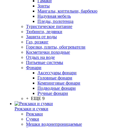
Гамаки
Зонты
Мангалы, коптильни, барбекю
Надувная мебель
Пледы, полотенца
Туристическое питание
Тюбинги, ледянки
Защита от воды
Газ, розжиг
Горелки, плиты, обогреватели
Косметички походные
Отдых на воде
Питьевые системы
Фонари
Аксессуары фонари
Головные фонари
Кемпинговые фонари
Подводные фонари
Ручные фонари
+ ЕЩЕ 9
Рюкзаки и сумки
Рюкзаки
Сумки
Мешки водонепроницаемые