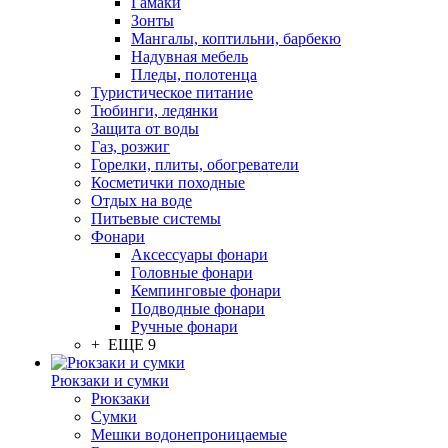
Гамаки
Зонты
Мангалы, коптильни, барбекю
Надувная мебель
Пледы, полотенца
Туристическое питание
Тюбинги, ледянки
Защита от воды
Газ, розжиг
Горелки, плиты, обогреватели
Косметички походные
Отдых на воде
Питьевые системы
Фонари
Аксессуары фонари
Головные фонари
Кемпинговые фонари
Подводные фонари
Ручные фонари
+ ЕЩЕ 9
Рюкзаки и сумки
Рюкзаки
Сумки
Мешки водонепроницаемые