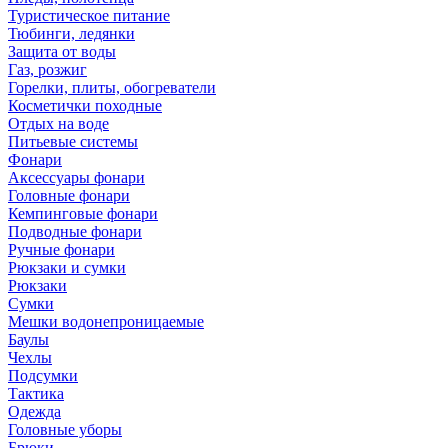
Туристическое питание
Тюбинги, ледянки
Защита от воды
Газ, розжиг
Горелки, плиты, обогреватели
Косметички походные
Отдых на воде
Питьевые системы
Фонари
Аксессуары фонари
Головные фонари
Кемпинговые фонари
Подводные фонари
Ручные фонари
Рюкзаки и сумки
Рюкзаки
Сумки
Мешки водонепроницаемые
Баулы
Чехлы
Подсумки
Тактика
Одежда
Головные уборы
Брюки