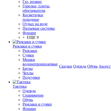
Газ, розжиг
Горелки, плиты,
обогреватели
Косметички
походные
Отдых на воде
Питьевые системы
Фонари
+ ЕЩЕ 9
Рюкзаки и сумки
Рюкзаки
Сумки
Мешки
водонепроницаемые
Скидки
Одежда
Обувь
Аксесс
Баулы
Чехлы
Подсумки
Тактика
Одежда
Снаряжение
Обувь
Рюкзаки и сумки
Фонари