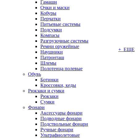
Гамаши
Очки и маски
Кобуры
Перчатки
Питьевые системы
Подсумки
Компасы
Разгрузочные системы
Ремни оружейные
+ ЕЩЕ
Наушники
Патронташ
Шлемы
Полотенца полевые
Обувь
Ботинки
Кроссовки, кеды
Рюкзаки и сумки
Рюкзаки
Сумки
Фонари
Аксессуары фонари
Подводные фонари
Подствольные фонари
Ручные фонари
Ультрафиолетовые