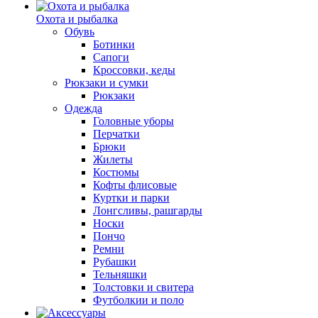
Охота и рыбалка
Обувь
Ботинки
Сапоги
Кроссовки, кеды
Рюкзаки и сумки
Рюкзаки
Одежда
Головные уборы
Перчатки
Брюки
Жилеты
Костюмы
Кофты флисовые
Куртки и парки
Лонгсливы, рашгарды
Носки
Пончо
Ремни
Рубашки
Тельняшки
Толстовки и свитера
Футболкии и поло