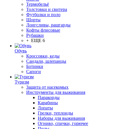
Термобельё
Толстовки и свитера
Футболки и поло
Шорты
Лонгсливы, рашгарды
Кофты флисовые
Рубашки
+ ЕЩЕ 6
Обувь
Кроссовки, кеды
Сандали, шлепанцы
Ботинки
Сапоги
Туризм
Защита от насекомых
Инструменты для выживания
Паракорды
Карабины
Лопаты
Грелки, теплоиды
Наборы для выживания
Огниво, спички, горючее
Пилы