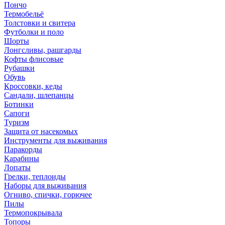
Пончо
Термобельё
Толстовки и свитера
Футболки и поло
Шорты
Лонгсливы, рашгарды
Кофты флисовые
Рубашки
Обувь
Кроссовки, кеды
Сандали, шлепанцы
Ботинки
Сапоги
Туризм
Защита от насекомых
Инструменты для выживания
Паракорды
Карабины
Лопаты
Грелки, теплоиды
Наборы для выживания
Огниво, спички, горючее
Пилы
Термопокрывала
Топоры