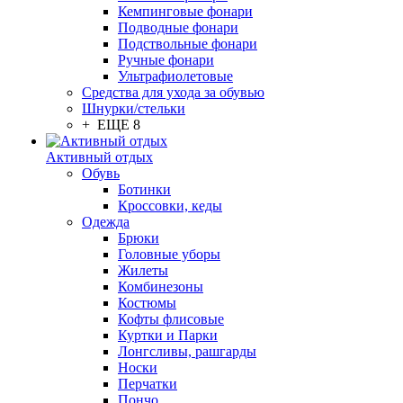
Кемпинговые фонари
Подводные фонари
Подствольные фонари
Ручные фонари
Ультрафиолетовые
Средства для ухода за обувью
Шнурки/стельки
+ ЕЩЕ 8
Активный отдых
Обувь
Ботинки
Кроссовки, кеды
Одежда
Брюки
Головные уборы
Жилеты
Комбинезоны
Костюмы
Кофты флисовые
Куртки и Парки
Лонгсливы, рашгарды
Носки
Перчатки
Пончо