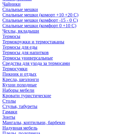
Чайники
Спальные мешки
Спальные мешки (коморт +10 +20 С)
Спальные мешки (комфорт -15 - 0 С)
Спальные мешки (комфорт 0 +10 С)
Чехлы, вкладыши
Термосы
Термокружки и термостаканы
Термосы для еды
Термосы для напитков
Термосы универсальные
Средства для ухода за термосами
Термосумки
Пикник и отдых
Кресла, шезлонги
Кухни походные
Наборы мебели
Кровати туристические
Столы
Стулья, табуреты
Гамаки
Зонты
Мангалы, коптильни, барбекю
Надувная мебель
Пледы, полотенца