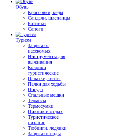
Обувь
Кроссовки, кеды
Сандали, шлепанцы
Ботинки
Сапоги
Туризм
Защита от
насекомых
Инструменты для
выживания
Коврики
туристические
Палатки, тенты
Палки для ходьбы
Посуда
Спальные мешки
Термосы
Термосумки
Пикник и отдых
Туристическое
питание
Тюбинги, ледянки
Защита от воды