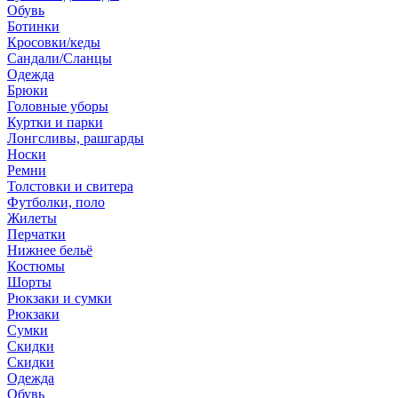
Обувь
Ботинки
Кросовки/кеды
Сандали/Сланцы
Одежда
Брюки
Головные уборы
Куртки и парки
Лонгсливы, рашгарды
Носки
Ремни
Толстовки и свитера
Футболки, поло
Жилеты
Перчатки
Нижнее бельё
Костюмы
Шорты
Рюкзаки и сумки
Рюкзаки
Сумки
Скидки
Скидки
Одежда
Обувь