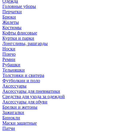
Одежда
Головные уборы
Перчатки
Брюки
Жилеты
Костюмы
Кофты флисовые
Куртки и парки
Лонгсливы, рашгарды
Носки
Пончо
Ремни
Рубашки
Тельняшки
Толстовки и свитера
Футболкии и поло
Аксессуары
Аксессуары для пневматики
Средства для ухода за одеждой
Аксессуары для обуви
Брелки и жетоны
Зажигалки
Бинокли
Маски защитные
Патчи