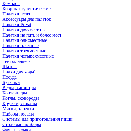
Компасы
Коврики туристические
Палатки, тенты
Аксессуары для палаток
Палатки Privat
Палатки двухместные
Палатки на пять и более мест
Палатки одноместные
Палатки пляжные
Палатки трехместные
Палатки четырехместные
Тенты, навесы
Шатры
Палки для ходьбы
Посуда
Бутылки
Ведра, канистры
Контейнеры
Котлы, сковороды
Кружки, стаканы
Миски, тарелки
Наборы посуды
Системы для приготовления пищи
Столовые приборы
Фляги, рюмки