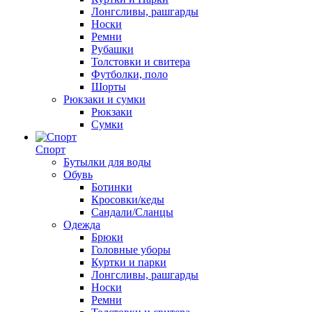
Лонгсливы, рашгарды
Носки
Ремни
Рубашки
Толстовки и свитера
Футболки, поло
Шорты
Рюкзаки и сумки
Рюкзаки
Сумки
Спорт
Бутылки для воды
Обувь
Ботинки
Кросовки/кеды
Сандали/Сланцы
Одежда
Брюки
Головные уборы
Куртки и парки
Лонгсливы, рашгарды
Носки
Ремни