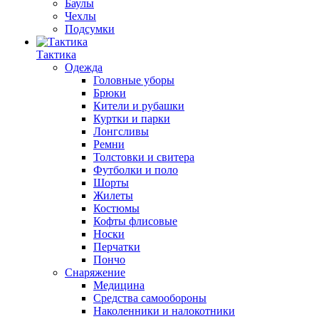
Баулы
Чехлы
Подсумки
Тактика
Одежда
Головные уборы
Брюки
Кители и рубашки
Куртки и парки
Лонгсливы
Ремни
Толстовки и свитера
Футболки и поло
Шорты
Жилеты
Костюмы
Кофты флисовые
Носки
Перчатки
Пончо
Снаряжение
Медицина
Средства самообороны
Наколенники и налокотники