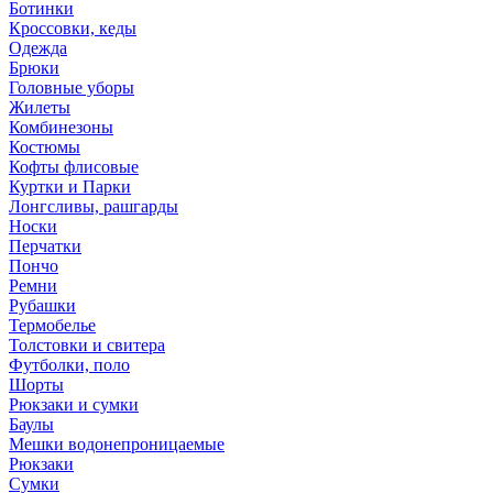
Ботинки
Кроссовки, кеды
Одежда
Брюки
Головные уборы
Жилеты
Комбинезоны
Костюмы
Кофты флисовые
Куртки и Парки
Лонгсливы, рашгарды
Носки
Перчатки
Пончо
Ремни
Рубашки
Термобелье
Толстовки и свитера
Футболки, поло
Шорты
Рюкзаки и сумки
Баулы
Мешки водонепроницаемые
Рюкзаки
Сумки