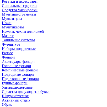
Рогатки и аксессуары
Сигнальные средства
Средства маскировки
Мультиинструменты
Мультитулы
Ножи
Мультикарты
Ножны, чехлы для ножей
Мачете
Точильные системы
Фурнитура
Наборы подарочные
Разное
Фонари
Аксессуары фонари
Головные фонари
Кемпинговые фонари
Подводные фонари
Подствольные фонари
Ручные фонари
Ультрафиолетовые
Средства для ухода за обувью
Шнурки/стельки
Активный отдых
Обувь