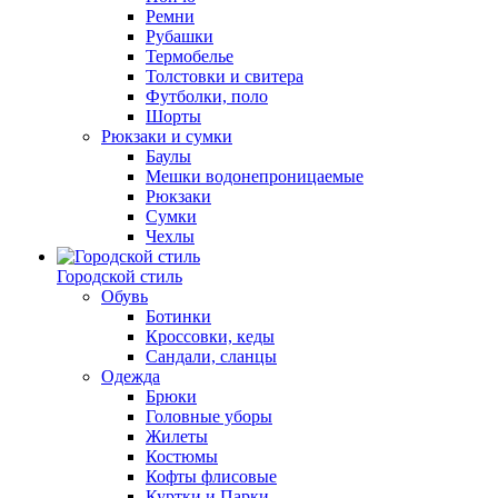
Ремни
Рубашки
Термобелье
Толстовки и свитера
Футболки, поло
Шорты
Рюкзаки и сумки
Баулы
Мешки водонепроницаемые
Рюкзаки
Сумки
Чехлы
Городской стиль
Обувь
Ботинки
Кроссовки, кеды
Сандали, сланцы
Одежда
Брюки
Головные уборы
Жилеты
Костюмы
Кофты флисовые
Куртки и Парки