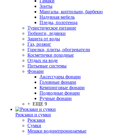
Гамаки
Зонты
Мангалы, коптильни, барбекю
Надувная мебель
Пледы, полотенца
Туристическое питание
Тюбинги, ледянки
Защита от воды
Газ, розжиг
Горелки, плиты, обогреватели
Косметички походные
Отдых на воде
Питьевые системы
Фонари
Аксессуары фонари
Головные фонари
Кемпинговые фонари
Подводные фонари
Ручные фонари
+ ЕЩЕ 9
Рюкзаки и сумки
Рюкзаки
Сумки
Мешки водонепроницаемые