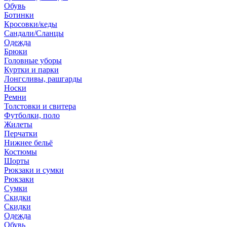
Обувь
Ботинки
Кросовки/кеды
Сандали/Сланцы
Одежда
Брюки
Головные уборы
Куртки и парки
Лонгсливы, рашгарды
Носки
Ремни
Толстовки и свитера
Футболки, поло
Жилеты
Перчатки
Нижнее бельё
Костюмы
Шорты
Рюкзаки и сумки
Рюкзаки
Сумки
Скидки
Скидки
Одежда
Обувь