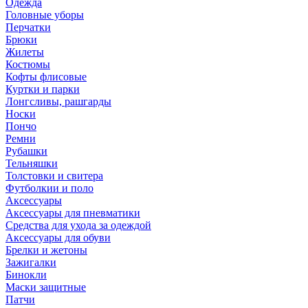
Одежда
Головные уборы
Перчатки
Брюки
Жилеты
Костюмы
Кофты флисовые
Куртки и парки
Лонгсливы, рашгарды
Носки
Пончо
Ремни
Рубашки
Тельняшки
Толстовки и свитера
Футболкии и поло
Аксессуары
Аксессуары для пневматики
Средства для ухода за одеждой
Аксессуары для обуви
Брелки и жетоны
Зажигалки
Бинокли
Маски защитные
Патчи