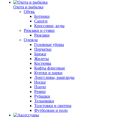
Охота и рыбалка
Обувь
Ботинки
Сапоги
Кроссовки, кеды
Рюкзаки и сумки
Рюкзаки
Одежда
Головные уборы
Перчатки
Брюки
Жилеты
Костюмы
Кофты флисовые
Куртки и парки
Лонгсливы, рашгарды
Носки
Пончо
Ремни
Рубашки
Тельняшки
Толстовки и свитера
Футболкии и поло