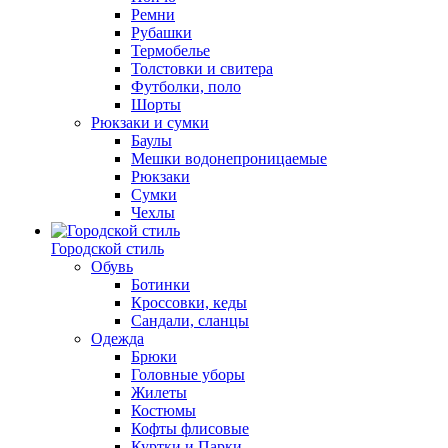
Ремни
Рубашки
Термобелье
Толстовки и свитера
Футболки, поло
Шорты
Рюкзаки и сумки
Баулы
Мешки водонепроницаемые
Рюкзаки
Сумки
Чехлы
Городской стиль
Обувь
Ботинки
Кроссовки, кеды
Сандали, сланцы
Одежда
Брюки
Головные уборы
Жилеты
Костюмы
Кофты флисовые
Куртки и Парки