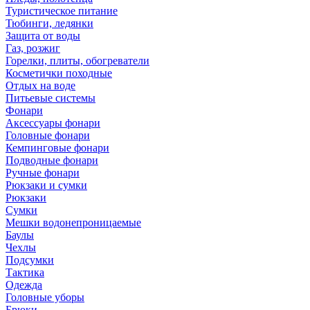
Туристическое питание
Тюбинги, ледянки
Защита от воды
Газ, розжиг
Горелки, плиты, обогреватели
Косметички походные
Отдых на воде
Питьевые системы
Фонари
Аксессуары фонари
Головные фонари
Кемпинговые фонари
Подводные фонари
Ручные фонари
Рюкзаки и сумки
Рюкзаки
Сумки
Мешки водонепроницаемые
Баулы
Чехлы
Подсумки
Тактика
Одежда
Головные уборы
Брюки