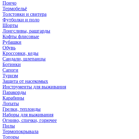
Пончо
Термобельё
Толстовки и свитера
Футболки и поло
Шорты
Лонгсливы, рашгарды
Кофты флисовые
Рубашки
Обувь
Кроссовки, кеды
Сандали, шлепанцы
Ботинки
Сапоги
Туризм
Защита от насекомых
Инструменты для выживания
Паракорды
Карабины
Лопаты
Грелки, теплоиды
Наборы для выживания
Огниво, спички, горючее
Пилы
Термопокрывала
Топоры