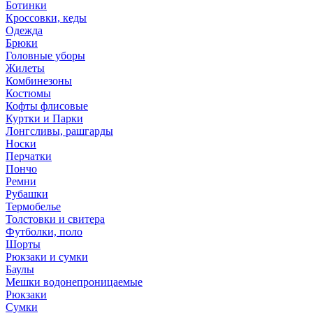
Ботинки
Кроссовки, кеды
Одежда
Брюки
Головные уборы
Жилеты
Комбинезоны
Костюмы
Кофты флисовые
Куртки и Парки
Лонгсливы, рашгарды
Носки
Перчатки
Пончо
Ремни
Рубашки
Термобелье
Толстовки и свитера
Футболки, поло
Шорты
Рюкзаки и сумки
Баулы
Мешки водонепроницаемые
Рюкзаки
Сумки