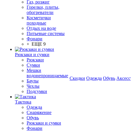
Газ, розжиг
Горелки, плиты,
обогреватели
Косметички
походные
Отдых на воде
Питьевые системы
Фонари
+ ЕЩЕ 9
Рюкзаки и сумки
Рюкзаки
Сумки
Мешки
водонепроницаемые
Скидки
Одежда
Обувь
Аксесс
Баулы
Чехлы
Подсумки
Тактика
Одежда
Снаряжение
Обувь
Рюкзаки и сумки
Фонари