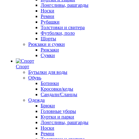
Лонгсливы, рашгарды
Носки
Ремни
Рубашки
Толстовки и свитера
Футболки, поло
Шорты
Рюкзаки и сумки
Рюкзаки
Сумки
Спорт
Бутылки для воды
Обувь
Ботинки
Кросовки/кеды
Сандали/Сланцы
Одежда
Брюки
Головные уборы
Куртки и парки
Лонгсливы, рашгарды
Носки
Ремни