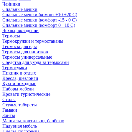
Чайники
Спальные мешки
Спальные мешки (коморт +10 +20 С)
Спальные мешки (комфорт -15 - 0 С)
Спальные мешки (комфорт 0 +10 С)
Чехлы, вкладыши
Термосы
Термокружки и термостаканы
Термосы для еды
Термосы для напитков
Термосы универсальные
Средства для ухода за термосами
Термосумки
Пикник и отдых
Кресла, шезлонги
Кухни походные
Наборы мебели
Кровати туристические
Столы
Стулья, табуреты
Гамаки
Зонты
Мангалы, коптильни, барбекю
Надувная мебель
Пледы, полотенца