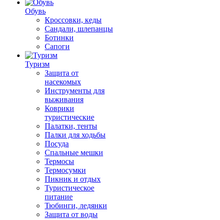
Обувь
Кроссовки, кеды
Сандали, шлепанцы
Ботинки
Сапоги
Туризм
Защита от
насекомых
Инструменты для
выживания
Коврики
туристические
Палатки, тенты
Палки для ходьбы
Посуда
Спальные мешки
Термосы
Термосумки
Пикник и отдых
Туристическое
питание
Тюбинги, ледянки
Защита от воды