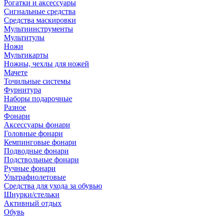
Рогатки и аксессуары
Сигнальные средства
Средства маскировки
Мультиинструменты
Мультитулы
Ножи
Мультикарты
Ножны, чехлы для ножей
Мачете
Точильные системы
Фурнитура
Наборы подарочные
Разное
Фонари
Аксессуары фонари
Головные фонари
Кемпинговые фонари
Подводные фонари
Подствольные фонари
Ручные фонари
Ультрафиолетовые
Средства для ухода за обувью
Шнурки/стельки
Активный отдых
Обувь