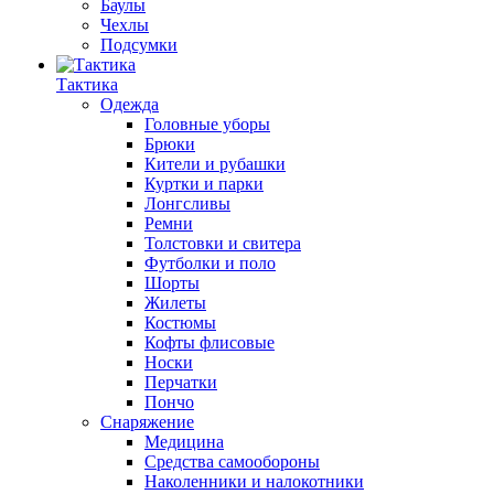
Баулы
Чехлы
Подсумки
Тактика
Одежда
Головные уборы
Брюки
Кители и рубашки
Куртки и парки
Лонгсливы
Ремни
Толстовки и свитера
Футболки и поло
Шорты
Жилеты
Костюмы
Кофты флисовые
Носки
Перчатки
Пончо
Снаряжение
Медицина
Средства самообороны
Наколенники и налокотники