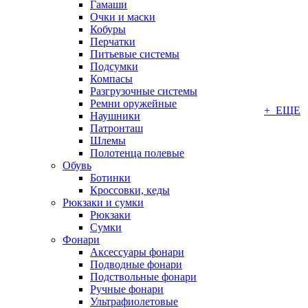
Гамаши
Очки и маски
Кобуры
Перчатки
Питьевые системы
Подсумки
Компасы
Разгрузочные системы
Ремни оружейные
+ ЕЩЕ
Наушники
Патронташ
Шлемы
Полотенца полевые
Обувь
Ботинки
Кроссовки, кеды
Рюкзаки и сумки
Рюкзаки
Сумки
Фонари
Аксессуары фонари
Подводные фонари
Подствольные фонари
Ручные фонари
Ультрафиолетовые