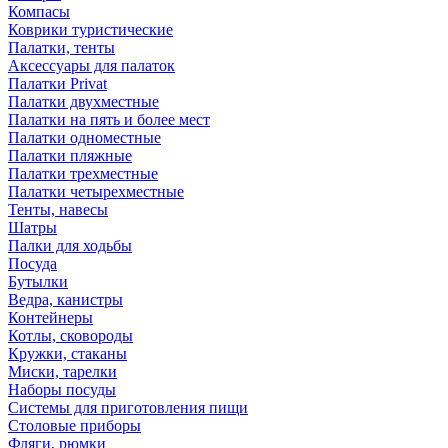
Компасы
Коврики туристические
Палатки, тенты
Аксессуары для палаток
Палатки Privat
Палатки двухместные
Палатки на пять и более мест
Палатки одноместные
Палатки пляжные
Палатки трехместные
Палатки четырехместные
Тенты, навесы
Шатры
Палки для ходьбы
Посуда
Бутылки
Ведра, канистры
Контейнеры
Котлы, сковороды
Кружки, стаканы
Миски, тарелки
Наборы посуды
Системы для приготовления пищи
Столовые приборы
Фляги, рюмки