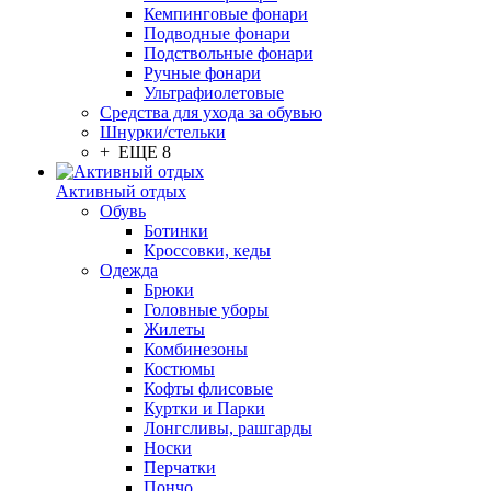
Кемпинговые фонари
Подводные фонари
Подствольные фонари
Ручные фонари
Ультрафиолетовые
Средства для ухода за обувью
Шнурки/стельки
+ ЕЩЕ 8
Активный отдых
Обувь
Ботинки
Кроссовки, кеды
Одежда
Брюки
Головные уборы
Жилеты
Комбинезоны
Костюмы
Кофты флисовые
Куртки и Парки
Лонгсливы, рашгарды
Носки
Перчатки
Пончо