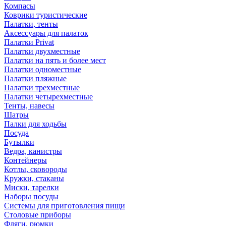
Компасы
Коврики туристические
Палатки, тенты
Аксессуары для палаток
Палатки Privat
Палатки двухместные
Палатки на пять и более мест
Палатки одноместные
Палатки пляжные
Палатки трехместные
Палатки четырехместные
Тенты, навесы
Шатры
Палки для ходьбы
Посуда
Бутылки
Ведра, канистры
Контейнеры
Котлы, сковороды
Кружки, стаканы
Миски, тарелки
Наборы посуды
Системы для приготовления пищи
Столовые приборы
Фляги, рюмки