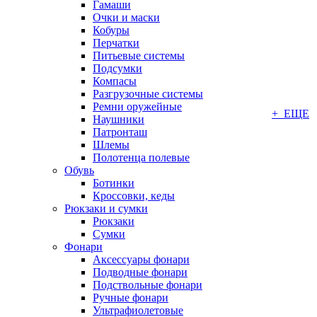
Гамаши
Очки и маски
Кобуры
Перчатки
Питьевые системы
Подсумки
Компасы
Разгрузочные системы
Ремни оружейные
+ ЕЩЕ
Наушники
Патронташ
Шлемы
Полотенца полевые
Обувь
Ботинки
Кроссовки, кеды
Рюкзаки и сумки
Рюкзаки
Сумки
Фонари
Аксессуары фонари
Подводные фонари
Подствольные фонари
Ручные фонари
Ультрафиолетовые