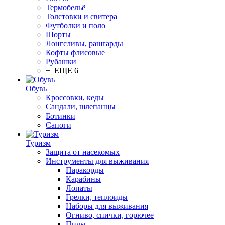
Термобельё
Толстовки и свитера
Футболки и поло
Шорты
Лонгсливы, рашгарды
Кофты флисовые
Рубашки
+ ЕЩЕ 6
Обувь
Кроссовки, кеды
Сандали, шлепанцы
Ботинки
Сапоги
Туризм
Защита от насекомых
Инструменты для выживания
Паракорды
Карабины
Лопаты
Грелки, теплоиды
Наборы для выживания
Огниво, спички, горючее
Пилы