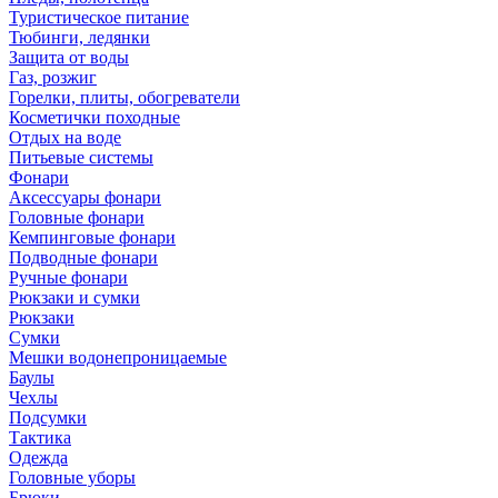
Туристическое питание
Тюбинги, ледянки
Защита от воды
Газ, розжиг
Горелки, плиты, обогреватели
Косметички походные
Отдых на воде
Питьевые системы
Фонари
Аксессуары фонари
Головные фонари
Кемпинговые фонари
Подводные фонари
Ручные фонари
Рюкзаки и сумки
Рюкзаки
Сумки
Мешки водонепроницаемые
Баулы
Чехлы
Подсумки
Тактика
Одежда
Головные уборы
Брюки