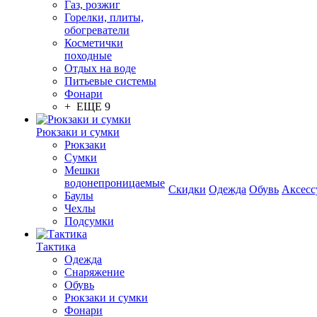
Газ, розжиг
Горелки, плиты,
обогреватели
Косметички
походные
Отдых на воде
Питьевые системы
Фонари
+ ЕЩЕ 9
Рюкзаки и сумки
Рюкзаки
Сумки
Мешки
водонепроницаемые
Скидки
Одежда
Обувь
Аксесс
Баулы
Чехлы
Подсумки
Тактика
Одежда
Снаряжение
Обувь
Рюкзаки и сумки
Фонари