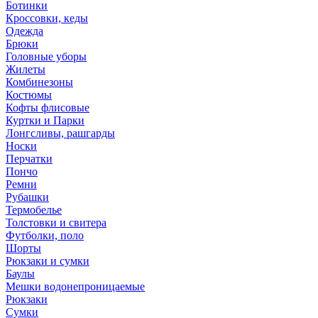
Ботинки
Кроссовки, кеды
Одежда
Брюки
Головные уборы
Жилеты
Комбинезоны
Костюмы
Кофты флисовые
Куртки и Парки
Лонгсливы, рашгарды
Носки
Перчатки
Пончо
Ремни
Рубашки
Термобелье
Толстовки и свитера
Футболки, поло
Шорты
Рюкзаки и сумки
Баулы
Мешки водонепроницаемые
Рюкзаки
Сумки