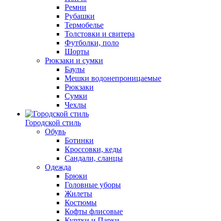
Ремни
Рубашки
Термобелье
Толстовки и свитера
Футболки, поло
Шорты
Рюкзаки и сумки
Баулы
Мешки водонепроницаемые
Рюкзаки
Сумки
Чехлы
Городской стиль
Обувь
Ботинки
Кроссовки, кеды
Сандали, сланцы
Одежда
Брюки
Головные уборы
Жилеты
Костюмы
Кофты флисовые
Куртки и Парки