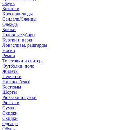
Обувь
Ботинки
Кросовки/кеды
Сандали/Сланцы
Одежда
Брюки
Головные уборы
Куртки и парки
Лонгсливы, рашгарды
Носки
Ремни
Толстовки и свитера
Футболки, поло
Жилеты
Перчатки
Нижнее бельё
Костюмы
Шорты
Рюкзаки и сумки
Рюкзаки
Сумки
Скидки
Скидки
Одежда
Обувь