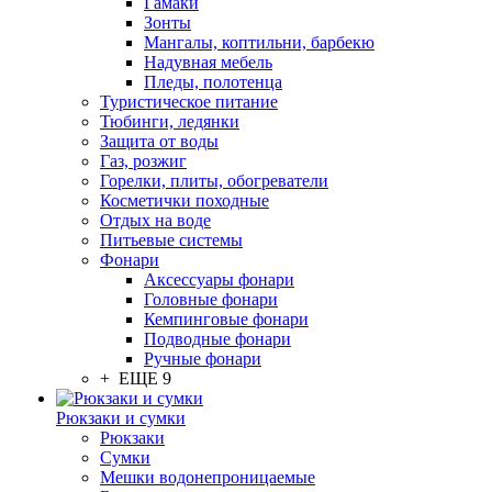
Гамаки
Зонты
Мангалы, коптильни, барбекю
Надувная мебель
Пледы, полотенца
Туристическое питание
Тюбинги, ледянки
Защита от воды
Газ, розжиг
Горелки, плиты, обогреватели
Косметички походные
Отдых на воде
Питьевые системы
Фонари
Аксессуары фонари
Головные фонари
Кемпинговые фонари
Подводные фонари
Ручные фонари
+ ЕЩЕ 9
Рюкзаки и сумки
Рюкзаки
Сумки
Мешки водонепроницаемые