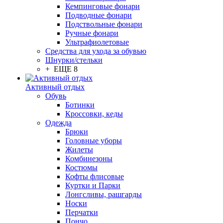
Кемпинговые фонари
Подводные фонари
Подствольные фонари
Ручные фонари
Ультрафиолетовые
Средства для ухода за обувью
Шнурки/стельки
+ ЕЩЕ 8
Активный отдых
Обувь
Ботинки
Кроссовки, кеды
Одежда
Брюки
Головные уборы
Жилеты
Комбинезоны
Костюмы
Кофты флисовые
Куртки и Парки
Лонгсливы, рашгарды
Носки
Перчатки
Пончо