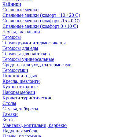
Чайники
Спальные мешки
Спальные мешки (коморт +10 +20 С)
Спальные мешки (комфорт -15 - 0 С)
Спальные мешки (комфорт 0 +10 С)
Чехлы, вкладыши
Термосы
Термокружки и термостаканы
Термосы для еды
Термосы для напитков
Термосы универсальные
Средства для ухода за термосами
Термосумки
Пикник и отдых
Кресла, шезлонги
Кухни походные
Наборы мебели
Кровати туристические
Столы
Стулья, табуреты
Гамаки
Зонты
Мангалы, коптильни, барбекю
Надувная мебель
Пледы, полотенца