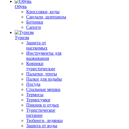
Обувь
Кроссовки, кеды
Сандали, шлепанцы
Ботинки
Сапоги
Туризм
Защита от
насекомых
Инструменты для
выживания
Коврики
туристические
Палатки, тенты
Палки для ходьбы
Посуда
Спальные мешки
Термосы
Термосумки
Пикник и отдых
Туристическое
питание
Тюбинги, ледянки
Защита от воды