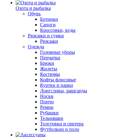
Охота и рыбалка
Обувь
Ботинки
Сапоги
Кроссовки, кеды
Рюкзаки и сумки
Рюкзаки
Одежда
Головные уборы
Перчатки
Брюки
Жилеты
Костюмы
Кофты флисовые
Куртки и парки
Лонгсливы, рашгарды
Носки
Пончо
Ремни
Рубашки
Тельняшки
Толстовки и свитера
Футболкии и поло