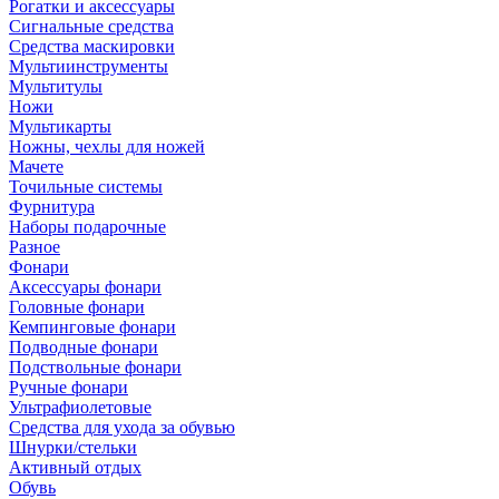
Рогатки и аксессуары
Сигнальные средства
Средства маскировки
Мультиинструменты
Мультитулы
Ножи
Мультикарты
Ножны, чехлы для ножей
Мачете
Точильные системы
Фурнитура
Наборы подарочные
Разное
Фонари
Аксессуары фонари
Головные фонари
Кемпинговые фонари
Подводные фонари
Подствольные фонари
Ручные фонари
Ультрафиолетовые
Средства для ухода за обувью
Шнурки/стельки
Активный отдых
Обувь