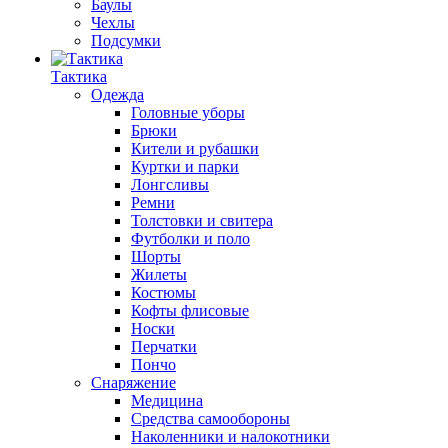
Баулы
Чехлы
Подсумки
Тактика
Одежда
Головные уборы
Брюки
Кители и рубашки
Куртки и парки
Лонгсливы
Ремни
Толстовки и свитера
Футболки и поло
Шорты
Жилеты
Костюмы
Кофты флисовые
Носки
Перчатки
Пончо
Снаряжение
Медицина
Средства самообороны
Наколенники и налокотники