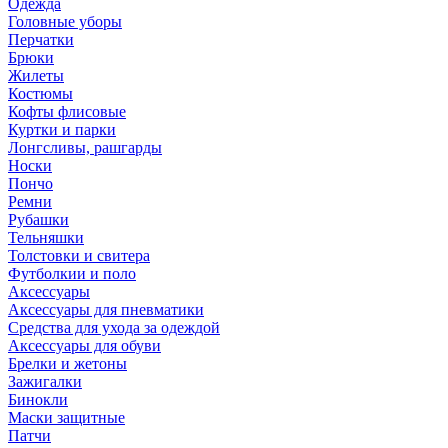
Одежда
Головные уборы
Перчатки
Брюки
Жилеты
Костюмы
Кофты флисовые
Куртки и парки
Лонгсливы, рашгарды
Носки
Пончо
Ремни
Рубашки
Тельняшки
Толстовки и свитера
Футболкии и поло
Аксессуары
Аксессуары для пневматики
Средства для ухода за одеждой
Аксессуары для обуви
Брелки и жетоны
Зажигалки
Бинокли
Маски защитные
Патчи