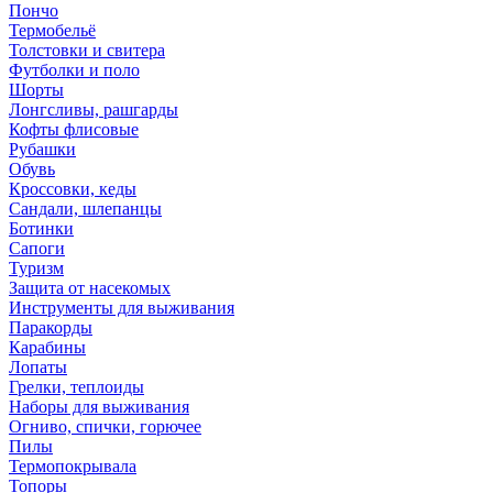
Пончо
Термобельё
Толстовки и свитера
Футболки и поло
Шорты
Лонгсливы, рашгарды
Кофты флисовые
Рубашки
Обувь
Кроссовки, кеды
Сандали, шлепанцы
Ботинки
Сапоги
Туризм
Защита от насекомых
Инструменты для выживания
Паракорды
Карабины
Лопаты
Грелки, теплоиды
Наборы для выживания
Огниво, спички, горючее
Пилы
Термопокрывала
Топоры