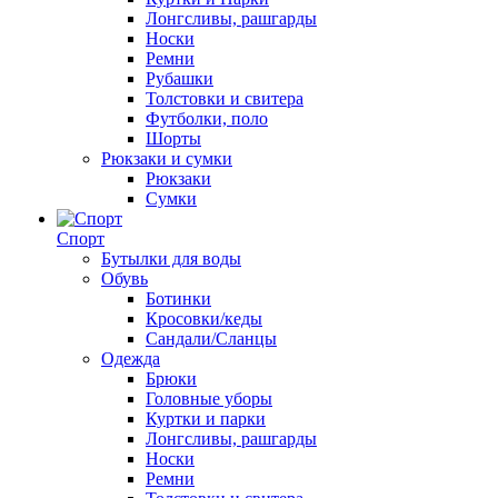
Лонгсливы, рашгарды
Носки
Ремни
Рубашки
Толстовки и свитера
Футболки, поло
Шорты
Рюкзаки и сумки
Рюкзаки
Сумки
Спорт
Бутылки для воды
Обувь
Ботинки
Кросовки/кеды
Сандали/Сланцы
Одежда
Брюки
Головные уборы
Куртки и парки
Лонгсливы, рашгарды
Носки
Ремни