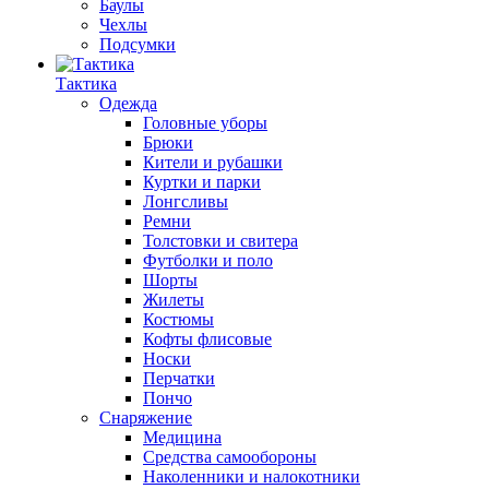
Баулы
Чехлы
Подсумки
Тактика
Одежда
Головные уборы
Брюки
Кители и рубашки
Куртки и парки
Лонгсливы
Ремни
Толстовки и свитера
Футболки и поло
Шорты
Жилеты
Костюмы
Кофты флисовые
Носки
Перчатки
Пончо
Снаряжение
Медицина
Средства самообороны
Наколенники и налокотники