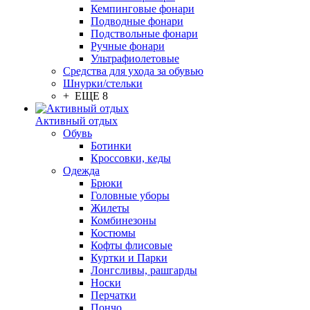
Кемпинговые фонари
Подводные фонари
Подствольные фонари
Ручные фонари
Ультрафиолетовые
Средства для ухода за обувью
Шнурки/стельки
+ ЕЩЕ 8
Активный отдых
Обувь
Ботинки
Кроссовки, кеды
Одежда
Брюки
Головные уборы
Жилеты
Комбинезоны
Костюмы
Кофты флисовые
Куртки и Парки
Лонгсливы, рашгарды
Носки
Перчатки
Пончо