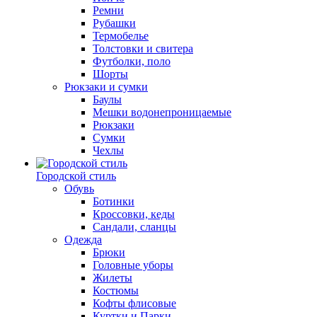
Ремни
Рубашки
Термобелье
Толстовки и свитера
Футболки, поло
Шорты
Рюкзаки и сумки
Баулы
Мешки водонепроницаемые
Рюкзаки
Сумки
Чехлы
Городской стиль
Обувь
Ботинки
Кроссовки, кеды
Сандали, сланцы
Одежда
Брюки
Головные уборы
Жилеты
Костюмы
Кофты флисовые
Куртки и Парки