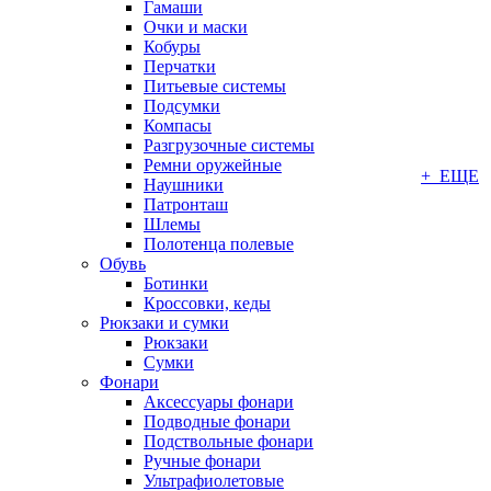
Гамаши
Очки и маски
Кобуры
Перчатки
Питьевые системы
Подсумки
Компасы
Разгрузочные системы
Ремни оружейные
+ ЕЩЕ
Наушники
Патронташ
Шлемы
Полотенца полевые
Обувь
Ботинки
Кроссовки, кеды
Рюкзаки и сумки
Рюкзаки
Сумки
Фонари
Аксессуары фонари
Подводные фонари
Подствольные фонари
Ручные фонари
Ультрафиолетовые