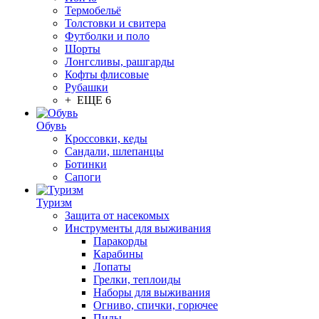
Термобельё
Толстовки и свитера
Футболки и поло
Шорты
Лонгсливы, рашгарды
Кофты флисовые
Рубашки
+ ЕЩЕ 6
Обувь
Кроссовки, кеды
Сандали, шлепанцы
Ботинки
Сапоги
Туризм
Защита от насекомых
Инструменты для выживания
Паракорды
Карабины
Лопаты
Грелки, теплоиды
Наборы для выживания
Огниво, спички, горючее
Пилы