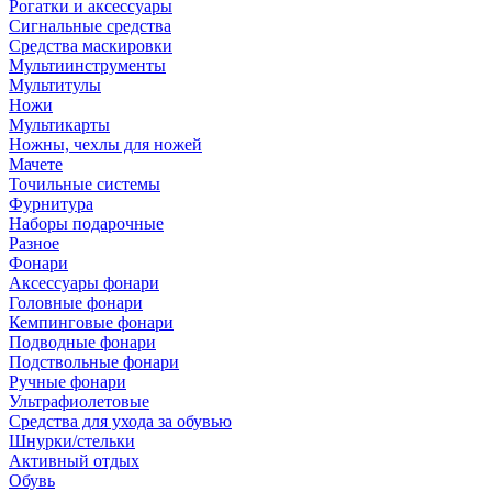
Рогатки и аксессуары
Сигнальные средства
Средства маскировки
Мультиинструменты
Мультитулы
Ножи
Мультикарты
Ножны, чехлы для ножей
Мачете
Точильные системы
Фурнитура
Наборы подарочные
Разное
Фонари
Аксессуары фонари
Головные фонари
Кемпинговые фонари
Подводные фонари
Подствольные фонари
Ручные фонари
Ультрафиолетовые
Средства для ухода за обувью
Шнурки/стельки
Активный отдых
Обувь