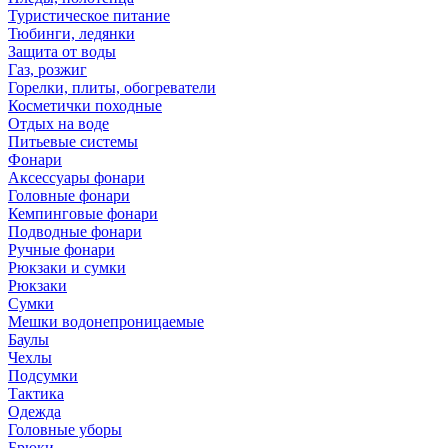
Туристическое питание
Тюбинги, ледянки
Защита от воды
Газ, розжиг
Горелки, плиты, обогреватели
Косметички походные
Отдых на воде
Питьевые системы
Фонари
Аксессуары фонари
Головные фонари
Кемпинговые фонари
Подводные фонари
Ручные фонари
Рюкзаки и сумки
Рюкзаки
Сумки
Мешки водонепроницаемые
Баулы
Чехлы
Подсумки
Тактика
Одежда
Головные уборы
Брюки