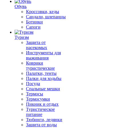
Обувь
Кроссовки, кеды
Сандали, шлепанцы
Ботинки
Сапоги
Туризм
Защита от
насекомых
Инструменты для
выживания
Коврики
туристические
Палатки, тенты
Палки для ходьбы
Посуда
Спальные мешки
Термосы
Термосумки
Пикник и отдых
Туристическое
питание
Тюбинги, ледянки
Защита от воды