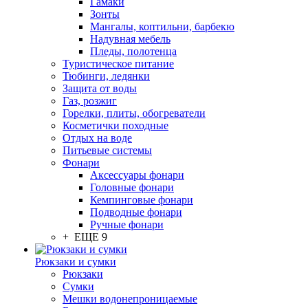
Гамаки
Зонты
Мангалы, коптильни, барбекю
Надувная мебель
Пледы, полотенца
Туристическое питание
Тюбинги, ледянки
Защита от воды
Газ, розжиг
Горелки, плиты, обогреватели
Косметички походные
Отдых на воде
Питьевые системы
Фонари
Аксессуары фонари
Головные фонари
Кемпинговые фонари
Подводные фонари
Ручные фонари
+ ЕЩЕ 9
Рюкзаки и сумки
Рюкзаки
Сумки
Мешки водонепроницаемые