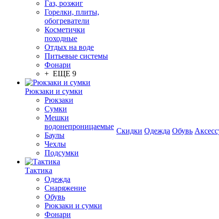
Газ, розжиг
Горелки, плиты,
обогреватели
Косметички
походные
Отдых на воде
Питьевые системы
Фонари
+ ЕЩЕ 9
Рюкзаки и сумки
Рюкзаки
Сумки
Мешки
водонепроницаемые
Скидки
Одежда
Обувь
Аксесс
Баулы
Чехлы
Подсумки
Тактика
Одежда
Снаряжение
Обувь
Рюкзаки и сумки
Фонари