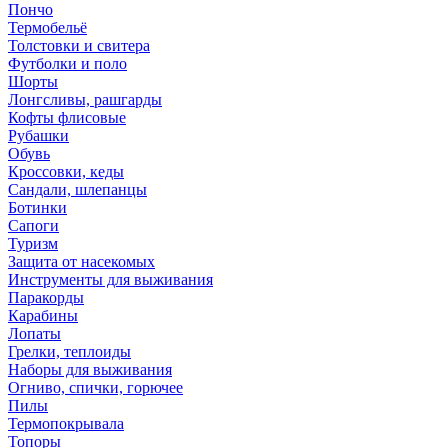
Пончо
Термобельё
Толстовки и свитера
Футболки и поло
Шорты
Лонгсливы, рашгарды
Кофты флисовые
Рубашки
Обувь
Кроссовки, кеды
Сандали, шлепанцы
Ботинки
Сапоги
Туризм
Защита от насекомых
Инструменты для выживания
Паракорды
Карабины
Лопаты
Грелки, теплоиды
Наборы для выживания
Огниво, спички, горючее
Пилы
Термопокрывала
Топоры