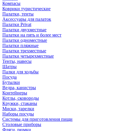
Компасы
Коврики туристические
Палатки, тенты
Аксессуары для палаток
Палатки Privat
Палатки двухместные
Палатки на пять и более мест
Палатки одноместные
Палатки пляжные
Палатки трехместные
Палатки четырехместные
Тенты, навесы
Шатры
Палки для ходьбы
Посуда
Бутылки
Ведра, канистры
Контейнеры
Котлы, сковороды
Кружки, стаканы
Миски, тарелки
Наборы посуды
Системы для приготовления пищи
Столовые приборы
Фляги, рюмки