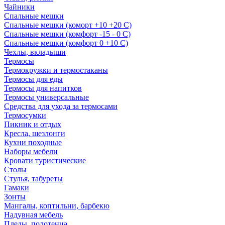
Чайники
Спальные мешки
Спальные мешки (коморт +10 +20 С)
Спальные мешки (комфорт -15 - 0 С)
Спальные мешки (комфорт 0 +10 С)
Чехлы, вкладыши
Термосы
Термокружки и термостаканы
Термосы для еды
Термосы для напитков
Термосы универсальные
Средства для ухода за термосами
Термосумки
Пикник и отдых
Кресла, шезлонги
Кухни походные
Наборы мебели
Кровати туристические
Столы
Стулья, табуреты
Гамаки
Зонты
Мангалы, коптильни, барбекю
Надувная мебель
Пледы, полотенца