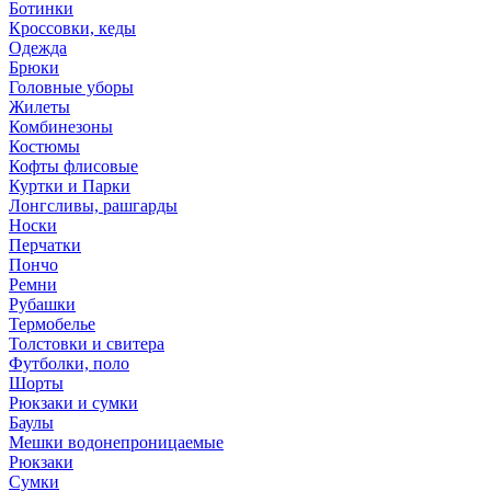
Ботинки
Кроссовки, кеды
Одежда
Брюки
Головные уборы
Жилеты
Комбинезоны
Костюмы
Кофты флисовые
Куртки и Парки
Лонгсливы, рашгарды
Носки
Перчатки
Пончо
Ремни
Рубашки
Термобелье
Толстовки и свитера
Футболки, поло
Шорты
Рюкзаки и сумки
Баулы
Мешки водонепроницаемые
Рюкзаки
Сумки