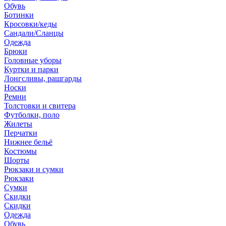
Обувь
Ботинки
Кросовки/кеды
Сандали/Сланцы
Одежда
Брюки
Головные уборы
Куртки и парки
Лонгсливы, рашгарды
Носки
Ремни
Толстовки и свитера
Футболки, поло
Жилеты
Перчатки
Нижнее бельё
Костюмы
Шорты
Рюкзаки и сумки
Рюкзаки
Сумки
Скидки
Скидки
Одежда
Обувь