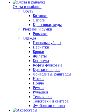
Охота и рыбалка
Обувь
Ботинки
Сапоги
Кроссовки, кеды
Рюкзаки и сумки
Рюкзаки
Одежда
Головные уборы
Перчатки
Брюки
Жилеты
Костюмы
Кофты флисовые
Куртки и парки
Лонгсливы, рашгарды
Носки
Пончо
Ремни
Рубашки
Тельняшки
Толстовки и свитера
Футболкии и поло