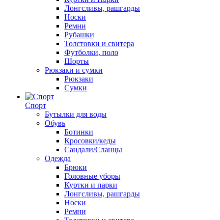
Лонгсливы, рашгарды
Носки
Ремни
Рубашки
Толстовки и свитера
Футболки, поло
Шорты
Рюкзаки и сумки
Рюкзаки
Сумки
Спорт
Бутылки для воды
Обувь
Ботинки
Кросовки/кеды
Сандали/Сланцы
Одежда
Брюки
Головные уборы
Куртки и парки
Лонгсливы, рашгарды
Носки
Ремни