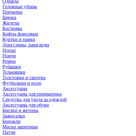
Одежда
Головные уборы
Перчатки
Брюки
Жилеты
Костюмы
Кофты флисовые
Куртки и парки
Лонгсливы, рашгарды
Носки
Пончо
Ремни
Рубашки
Тельняшки
Толстовки и свитера
Футболкии и поло
Аксессуары
Аксессуары для пневматики
Средства для ухода за одеждой
Аксессуары для обуви
Брелки и жетоны
Зажигалки
Бинокли
Маски защитные
Патчи