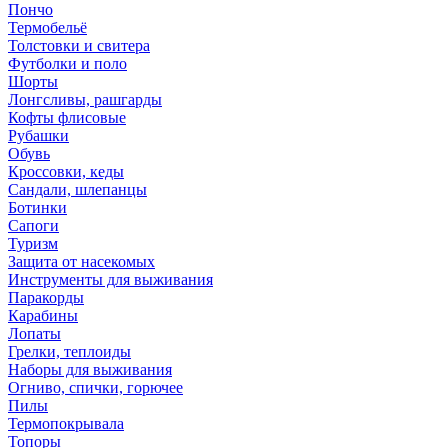
Пончо
Термобельё
Толстовки и свитера
Футболки и поло
Шорты
Лонгсливы, рашгарды
Кофты флисовые
Рубашки
Обувь
Кроссовки, кеды
Сандали, шлепанцы
Ботинки
Сапоги
Туризм
Защита от насекомых
Инструменты для выживания
Паракорды
Карабины
Лопаты
Грелки, теплоиды
Наборы для выживания
Огниво, спички, горючее
Пилы
Термопокрывала
Топоры