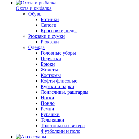
Охота и рыбалка
Обувь
Ботинки
Сапоги
Кроссовки, кеды
Рюкзаки и сумки
Рюкзаки
Одежда
Головные уборы
Перчатки
Брюки
Жилеты
Костюмы
Кофты флисовые
Куртки и парки
Лонгсливы, рашгарды
Носки
Пончо
Ремни
Рубашки
Тельняшки
Толстовки и свитера
Футболкии и поло