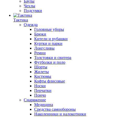
Баулы
Чехлы
Подсумки
Тактика
Одежда
Головные уборы
Брюки
Кители и рубашки
Куртки и парки
Лонгсливы
Ремни
Толстовки и свитера
Футболки и поло
Шорты
Жилеты
Костюмы
Кофты флисовые
Носки
Перчатки
Пончо
Снаряжение
Медицина
Средства самообороны
Наколенники и налокотники