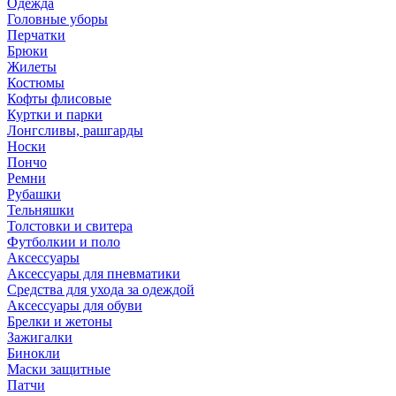
Одежда
Головные уборы
Перчатки
Брюки
Жилеты
Костюмы
Кофты флисовые
Куртки и парки
Лонгсливы, рашгарды
Носки
Пончо
Ремни
Рубашки
Тельняшки
Толстовки и свитера
Футболкии и поло
Аксессуары
Аксессуары для пневматики
Средства для ухода за одеждой
Аксессуары для обуви
Брелки и жетоны
Зажигалки
Бинокли
Маски защитные
Патчи