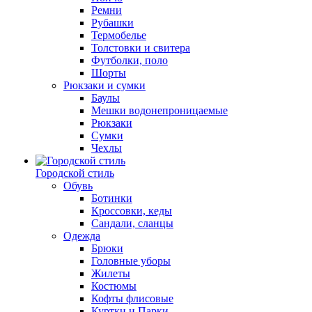
Ремни
Рубашки
Термобелье
Толстовки и свитера
Футболки, поло
Шорты
Рюкзаки и сумки
Баулы
Мешки водонепроницаемые
Рюкзаки
Сумки
Чехлы
Городской стиль
Обувь
Ботинки
Кроссовки, кеды
Сандали, сланцы
Одежда
Брюки
Головные уборы
Жилеты
Костюмы
Кофты флисовые
Куртки и Парки