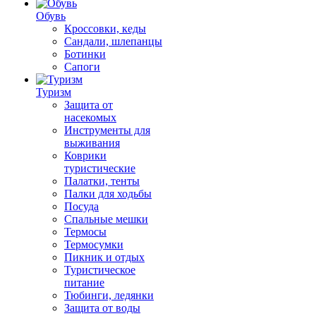
Обувь
Кроссовки, кеды
Сандали, шлепанцы
Ботинки
Сапоги
Туризм
Защита от
насекомых
Инструменты для
выживания
Коврики
туристические
Палатки, тенты
Палки для ходьбы
Посуда
Спальные мешки
Термосы
Термосумки
Пикник и отдых
Туристическое
питание
Тюбинги, ледянки
Защита от воды