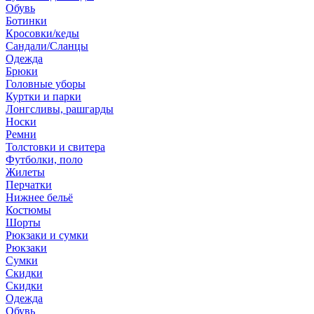
Обувь
Ботинки
Кросовки/кеды
Сандали/Сланцы
Одежда
Брюки
Головные уборы
Куртки и парки
Лонгсливы, рашгарды
Носки
Ремни
Толстовки и свитера
Футболки, поло
Жилеты
Перчатки
Нижнее бельё
Костюмы
Шорты
Рюкзаки и сумки
Рюкзаки
Сумки
Скидки
Скидки
Одежда
Обувь