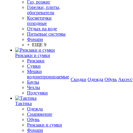
Газ, розжиг
Горелки, плиты,
обогреватели
Косметички
походные
Отдых на воде
Питьевые системы
Фонари
+ ЕЩЕ 9
Рюкзаки и сумки
Рюкзаки
Сумки
Мешки
водонепроницаемые
Скидки
Одежда
Обувь
Аксесс
Баулы
Чехлы
Подсумки
Тактика
Одежда
Снаряжение
Обувь
Рюкзаки и сумки
Фонари