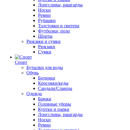
Лонгсливы, рашгарды
Носки
Ремни
Рубашки
Толстовки и свитера
Футболки, поло
Шорты
Рюкзаки и сумки
Рюкзаки
Сумки
Спорт
Бутылки для воды
Обувь
Ботинки
Кросовки/кеды
Сандали/Сланцы
Одежда
Брюки
Головные уборы
Куртки и парки
Лонгсливы, рашгарды
Носки
Ремни