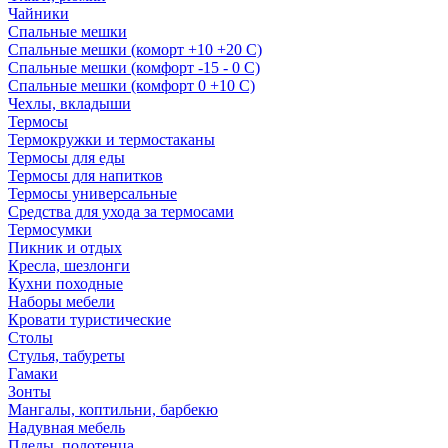
Чайники
Спальные мешки
Спальные мешки (коморт +10 +20 С)
Спальные мешки (комфорт -15 - 0 С)
Спальные мешки (комфорт 0 +10 С)
Чехлы, вкладыши
Термосы
Термокружки и термостаканы
Термосы для еды
Термосы для напитков
Термосы универсальные
Средства для ухода за термосами
Термосумки
Пикник и отдых
Кресла, шезлонги
Кухни походные
Наборы мебели
Кровати туристические
Столы
Стулья, табуреты
Гамаки
Зонты
Мангалы, коптильни, барбекю
Надувная мебель
Пледы, полотенца