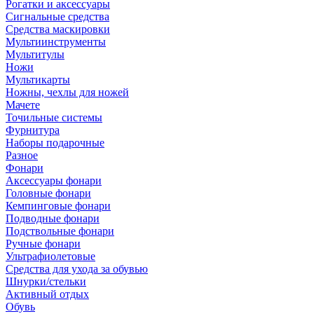
Рогатки и аксессуары
Сигнальные средства
Средства маскировки
Мультиинструменты
Мультитулы
Ножи
Мультикарты
Ножны, чехлы для ножей
Мачете
Точильные системы
Фурнитура
Наборы подарочные
Разное
Фонари
Аксессуары фонари
Головные фонари
Кемпинговые фонари
Подводные фонари
Подствольные фонари
Ручные фонари
Ультрафиолетовые
Средства для ухода за обувью
Шнурки/стельки
Активный отдых
Обувь