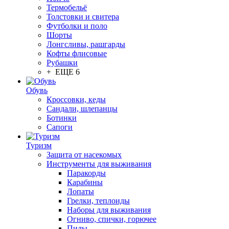
Термобельё
Толстовки и свитера
Футболки и поло
Шорты
Лонгсливы, рашгарды
Кофты флисовые
Рубашки
+ ЕЩЕ 6
Обувь
Кроссовки, кеды
Сандали, шлепанцы
Ботинки
Сапоги
Туризм
Защита от насекомых
Инструменты для выживания
Паракорды
Карабины
Лопаты
Грелки, теплоиды
Наборы для выживания
Огниво, спички, горючее
Пилы