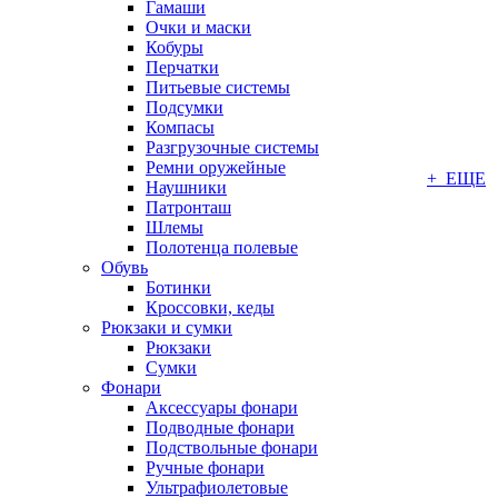
Гамаши
Очки и маски
Кобуры
Перчатки
Питьевые системы
Подсумки
Компасы
Разгрузочные системы
Ремни оружейные
+ ЕЩЕ
Наушники
Патронташ
Шлемы
Полотенца полевые
Обувь
Ботинки
Кроссовки, кеды
Рюкзаки и сумки
Рюкзаки
Сумки
Фонари
Аксессуары фонари
Подводные фонари
Подствольные фонари
Ручные фонари
Ультрафиолетовые