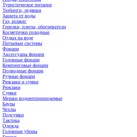
Туристическое питание
Тюбинги, ледянки
Защита от воды
Газ, розжиг
Горелки, плиты, обогреватели
Косметички походные
Отдых на воде
Питьевые системы
Фонари
Аксессуары фонари
Головные фонари
Кемпинговые фонари
Подводные фонари
Ручные фонари
Рюкзаки и сумки
Рюкзаки
Сумки
Мешки водонепроницаемые
Баулы
Чехлы
Подсумки
Тактика
Одежда
Головные уборы
Брюки