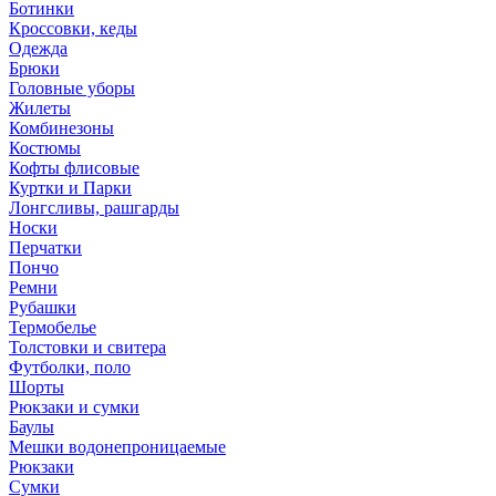
Ботинки
Кроссовки, кеды
Одежда
Брюки
Головные уборы
Жилеты
Комбинезоны
Костюмы
Кофты флисовые
Куртки и Парки
Лонгсливы, рашгарды
Носки
Перчатки
Пончо
Ремни
Рубашки
Термобелье
Толстовки и свитера
Футболки, поло
Шорты
Рюкзаки и сумки
Баулы
Мешки водонепроницаемые
Рюкзаки
Сумки