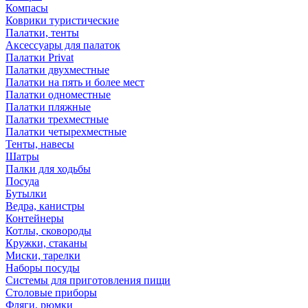
Компасы
Коврики туристические
Палатки, тенты
Аксессуары для палаток
Палатки Privat
Палатки двухместные
Палатки на пять и более мест
Палатки одноместные
Палатки пляжные
Палатки трехместные
Палатки четырехместные
Тенты, навесы
Шатры
Палки для ходьбы
Посуда
Бутылки
Ведра, канистры
Контейнеры
Котлы, сковороды
Кружки, стаканы
Миски, тарелки
Наборы посуды
Системы для приготовления пищи
Столовые приборы
Фляги, рюмки