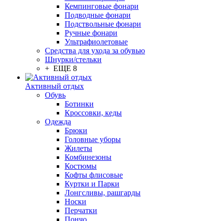
Кемпинговые фонари
Подводные фонари
Подствольные фонари
Ручные фонари
Ультрафиолетовые
Средства для ухода за обувью
Шнурки/стельки
+ ЕЩЕ 8
Активный отдых
Обувь
Ботинки
Кроссовки, кеды
Одежда
Брюки
Головные уборы
Жилеты
Комбинезоны
Костюмы
Кофты флисовые
Куртки и Парки
Лонгсливы, рашгарды
Носки
Перчатки
Пончо