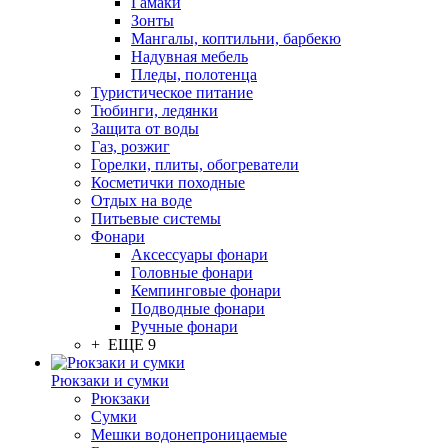
Гамаки
Зонты
Мангалы, коптильни, барбекю
Надувная мебель
Пледы, полотенца
Туристическое питание
Тюбинги, ледянки
Защита от воды
Газ, розжиг
Горелки, плиты, обогреватели
Косметички походные
Отдых на воде
Питьевые системы
Фонари
Аксессуары фонари
Головные фонари
Кемпинговые фонари
Подводные фонари
Ручные фонари
+ ЕЩЕ 9
Рюкзаки и сумки
Рюкзаки
Сумки
Мешки водонепроницаемые