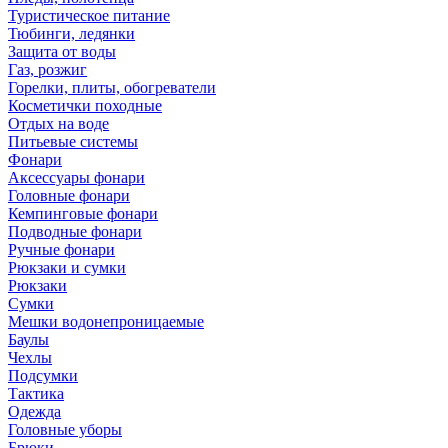
Туристическое питание
Тюбинги, ледянки
Защита от воды
Газ, розжиг
Горелки, плиты, обогреватели
Косметички походные
Отдых на воде
Питьевые системы
Фонари
Аксессуары фонари
Головные фонари
Кемпинговые фонари
Подводные фонари
Ручные фонари
Рюкзаки и сумки
Рюкзаки
Сумки
Мешки водонепроницаемые
Баулы
Чехлы
Подсумки
Тактика
Одежда
Головные уборы
Брюки