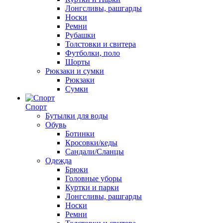
Лонгсливы, рашгарды
Носки
Ремни
Рубашки
Толстовки и свитера
Футболки, поло
Шорты
Рюкзаки и сумки
Рюкзаки
Сумки
Спорт
Бутылки для воды
Обувь
Ботинки
Кросовки/кеды
Сандали/Сланцы
Одежда
Брюки
Головные уборы
Куртки и парки
Лонгсливы, рашгарды
Носки
Ремни