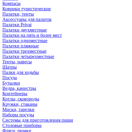
Компасы
Коврики туристические
Палатки, тенты
Аксессуары для палаток
Палатки Privat
Палатки двухместные
Палатки на пять и более мест
Палатки одноместные
Палатки пляжные
Палатки трехместные
Палатки четырехместные
Тенты, навесы
Шатры
Палки для ходьбы
Посуда
Бутылки
Ведра, канистры
Контейнеры
Котлы, сковороды
Кружки, стаканы
Миски, тарелки
Наборы посуды
Системы для приготовления пищи
Столовые приборы
Фляги, рюмки