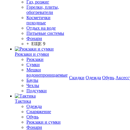
Газ, розжиг
Горелки, плиты,
обогреватели
Косметички
походные
Отдых на воде
Питьевые системы
Фонари
+ ЕЩЕ 9
Рюкзаки и сумки
Рюкзаки
Сумки
Мешки
водонепроницаемые
Скидки
Одежда
Обувь
Аксесс
Баулы
Чехлы
Подсумки
Тактика
Одежда
Снаряжение
Обувь
Рюкзаки и сумки
Фонари