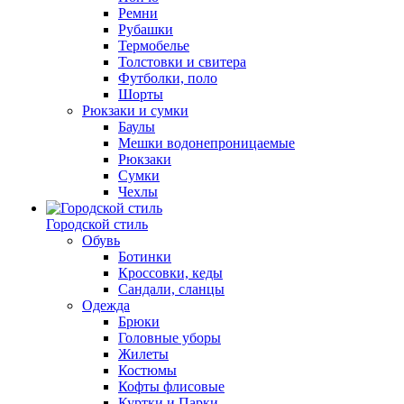
Ремни
Рубашки
Термобелье
Толстовки и свитера
Футболки, поло
Шорты
Рюкзаки и сумки
Баулы
Мешки водонепроницаемые
Рюкзаки
Сумки
Чехлы
Городской стиль
Обувь
Ботинки
Кроссовки, кеды
Сандали, сланцы
Одежда
Брюки
Головные уборы
Жилеты
Костюмы
Кофты флисовые
Куртки и Парки