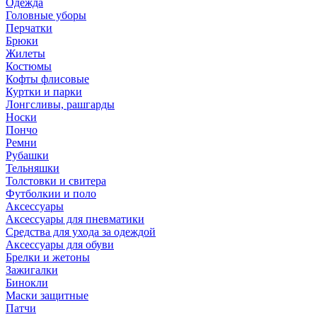
Одежда
Головные уборы
Перчатки
Брюки
Жилеты
Костюмы
Кофты флисовые
Куртки и парки
Лонгсливы, рашгарды
Носки
Пончо
Ремни
Рубашки
Тельняшки
Толстовки и свитера
Футболкии и поло
Аксессуары
Аксессуары для пневматики
Средства для ухода за одеждой
Аксессуары для обуви
Брелки и жетоны
Зажигалки
Бинокли
Маски защитные
Патчи