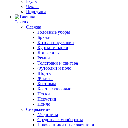
Баулы
Чехлы
Подсумки
Тактика
Одежда
Головные уборы
Брюки
Кители и рубашки
Куртки и парки
Лонгсливы
Ремни
Толстовки и свитера
Футболки и поло
Шорты
Жилеты
Костюмы
Кофты флисовые
Носки
Перчатки
Пончо
Снаряжение
Медицина
Средства самообороны
Наколенники и налокотники