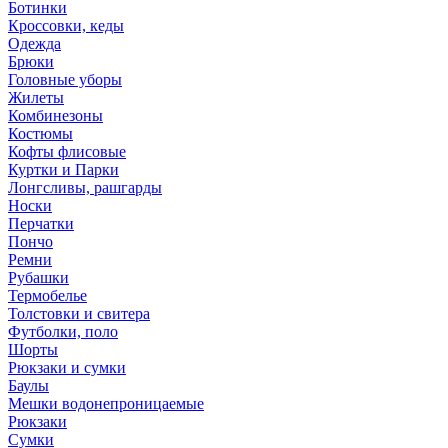
Ботинки
Кроссовки, кеды
Одежда
Брюки
Головные уборы
Жилеты
Комбинезоны
Костюмы
Кофты флисовые
Куртки и Парки
Лонгсливы, рашгарды
Носки
Перчатки
Пончо
Ремни
Рубашки
Термобелье
Толстовки и свитера
Футболки, поло
Шорты
Рюкзаки и сумки
Баулы
Мешки водонепроницаемые
Рюкзаки
Сумки