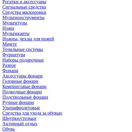
Рогатки и аксессуары
Сигнальные средства
Средства маскировки
Мультиинструменты
Мультитулы
Ножи
Мультикарты
Ножны, чехлы для ножей
Мачете
Точильные системы
Фурнитура
Наборы подарочные
Разное
Фонари
Аксессуары фонари
Головные фонари
Кемпинговые фонари
Подводные фонари
Подствольные фонари
Ручные фонари
Ультрафиолетовые
Средства для ухода за обувью
Шнурки/стельки
Активный отдых
Обувь