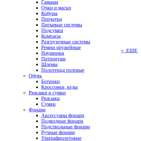
Гамаши
Очки и маски
Кобуры
Перчатки
Питьевые системы
Подсумки
Компасы
Разгрузочные системы
Ремни оружейные
+ ЕЩЕ
Наушники
Патронташ
Шлемы
Полотенца полевые
Обувь
Ботинки
Кроссовки, кеды
Рюкзаки и сумки
Рюкзаки
Сумки
Фонари
Аксессуары фонари
Подводные фонари
Подствольные фонари
Ручные фонари
Ультрафиолетовые