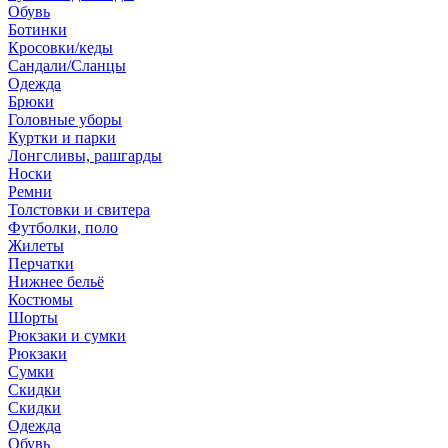
Обувь
Ботинки
Кросовки/кеды
Сандали/Сланцы
Одежда
Брюки
Головные уборы
Куртки и парки
Лонгсливы, рашгарды
Носки
Ремни
Толстовки и свитера
Футболки, поло
Жилеты
Перчатки
Нижнее бельё
Костюмы
Шорты
Рюкзаки и сумки
Рюкзаки
Сумки
Скидки
Скидки
Одежда
Обувь