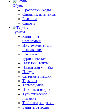
Обувь
Кроссовки, кеды
Сандали, шлепанцы
Ботинки
Сапоги
Туризм
Защита от
насекомых
Инструменты для
выживания
Коврики
туристические
Палатки, тенты
Палки для ходьбы
Посуда
Спальные мешки
Термосы
Термосумки
Пикник и отдых
Туристическое
питание
Тюбинги, ледянки
Защита от воды