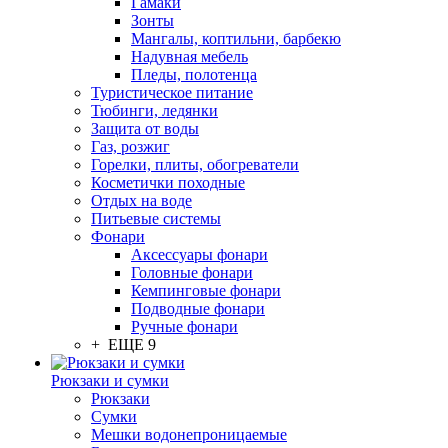
Гамаки
Зонты
Мангалы, коптильни, барбекю
Надувная мебель
Пледы, полотенца
Туристическое питание
Тюбинги, ледянки
Защита от воды
Газ, розжиг
Горелки, плиты, обогреватели
Косметички походные
Отдых на воде
Питьевые системы
Фонари
Аксессуары фонари
Головные фонари
Кемпинговые фонари
Подводные фонари
Ручные фонари
+ ЕЩЕ 9
Рюкзаки и сумки
Рюкзаки
Сумки
Мешки водонепроницаемые