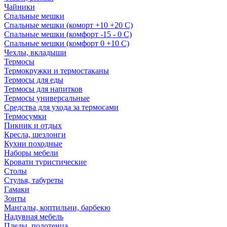
Чайники
Спальные мешки
Спальные мешки (коморт +10 +20 С)
Спальные мешки (комфорт -15 - 0 С)
Спальные мешки (комфорт 0 +10 С)
Чехлы, вкладыши
Термосы
Термокружки и термостаканы
Термосы для еды
Термосы для напитков
Термосы универсальные
Средства для ухода за термосами
Термосумки
Пикник и отдых
Кресла, шезлонги
Кухни походные
Наборы мебели
Кровати туристические
Столы
Стулья, табуреты
Гамаки
Зонты
Мангалы, коптильни, барбекю
Надувная мебель
Пледы, полотенца