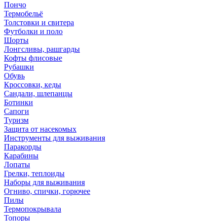
Пончо
Термобельё
Толстовки и свитера
Футболки и поло
Шорты
Лонгсливы, рашгарды
Кофты флисовые
Рубашки
Обувь
Кроссовки, кеды
Сандали, шлепанцы
Ботинки
Сапоги
Туризм
Защита от насекомых
Инструменты для выживания
Паракорды
Карабины
Лопаты
Грелки, теплоиды
Наборы для выживания
Огниво, спички, горючее
Пилы
Термопокрывала
Топоры