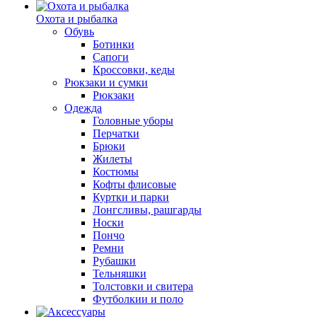
Охота и рыбалка
Обувь
Ботинки
Сапоги
Кроссовки, кеды
Рюкзаки и сумки
Рюкзаки
Одежда
Головные уборы
Перчатки
Брюки
Жилеты
Костюмы
Кофты флисовые
Куртки и парки
Лонгсливы, рашгарды
Носки
Пончо
Ремни
Рубашки
Тельняшки
Толстовки и свитера
Футболкии и поло