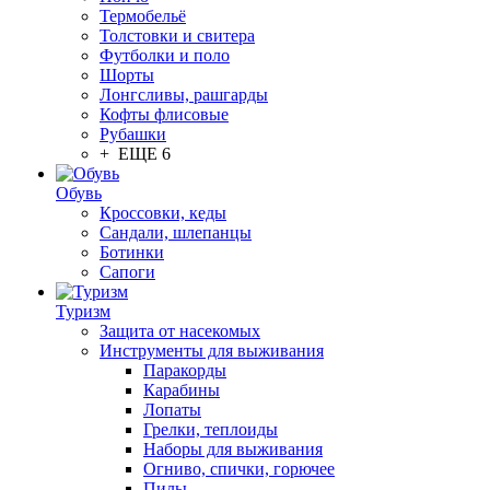
Термобельё
Толстовки и свитера
Футболки и поло
Шорты
Лонгсливы, рашгарды
Кофты флисовые
Рубашки
+ ЕЩЕ 6
Обувь
Кроссовки, кеды
Сандали, шлепанцы
Ботинки
Сапоги
Туризм
Защита от насекомых
Инструменты для выживания
Паракорды
Карабины
Лопаты
Грелки, теплоиды
Наборы для выживания
Огниво, спички, горючее
Пилы