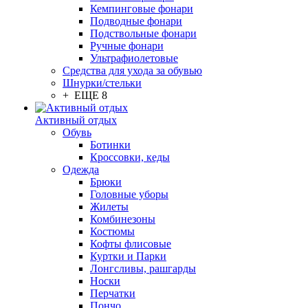
Кемпинговые фонари
Подводные фонари
Подствольные фонари
Ручные фонари
Ультрафиолетовые
Средства для ухода за обувью
Шнурки/стельки
+ ЕЩЕ 8
Активный отдых
Обувь
Ботинки
Кроссовки, кеды
Одежда
Брюки
Головные уборы
Жилеты
Комбинезоны
Костюмы
Кофты флисовые
Куртки и Парки
Лонгсливы, рашгарды
Носки
Перчатки
Пончо