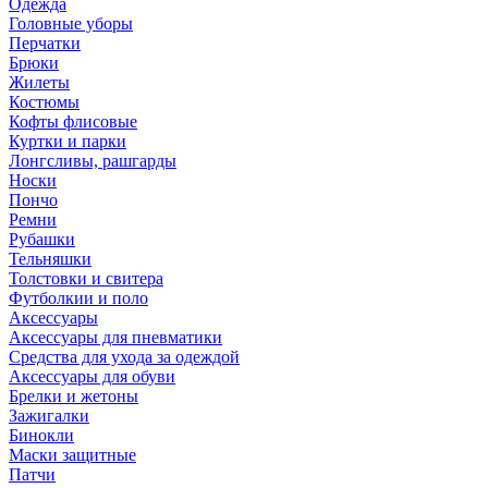
Одежда
Головные уборы
Перчатки
Брюки
Жилеты
Костюмы
Кофты флисовые
Куртки и парки
Лонгсливы, рашгарды
Носки
Пончо
Ремни
Рубашки
Тельняшки
Толстовки и свитера
Футболкии и поло
Аксессуары
Аксессуары для пневматики
Средства для ухода за одеждой
Аксессуары для обуви
Брелки и жетоны
Зажигалки
Бинокли
Маски защитные
Патчи