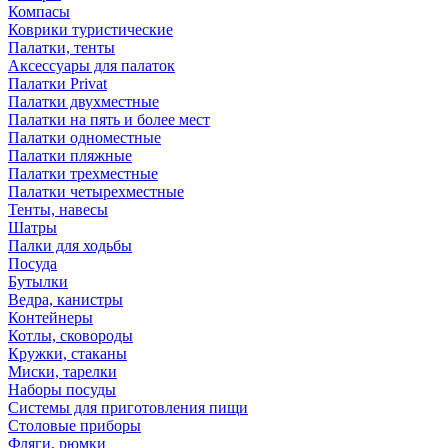
Компасы
Коврики туристические
Палатки, тенты
Аксессуары для палаток
Палатки Privat
Палатки двухместные
Палатки на пять и более мест
Палатки одноместные
Палатки пляжные
Палатки трехместные
Палатки четырехместные
Тенты, навесы
Шатры
Палки для ходьбы
Посуда
Бутылки
Ведра, канистры
Контейнеры
Котлы, сковороды
Кружки, стаканы
Миски, тарелки
Наборы посуды
Системы для приготовления пищи
Столовые приборы
Фляги, рюмки