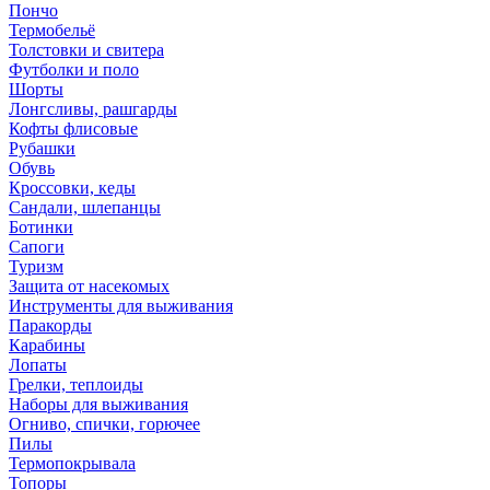
Пончо
Термобельё
Толстовки и свитера
Футболки и поло
Шорты
Лонгсливы, рашгарды
Кофты флисовые
Рубашки
Обувь
Кроссовки, кеды
Сандали, шлепанцы
Ботинки
Сапоги
Туризм
Защита от насекомых
Инструменты для выживания
Паракорды
Карабины
Лопаты
Грелки, теплоиды
Наборы для выживания
Огниво, спички, горючее
Пилы
Термопокрывала
Топоры