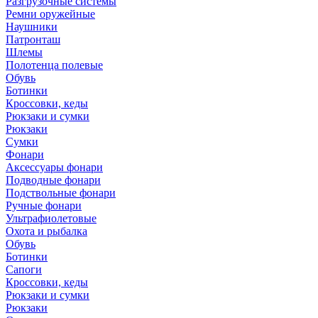
Разгрузочные системы
Ремни оружейные
Наушники
Патронташ
Шлемы
Полотенца полевые
Обувь
Ботинки
Кроссовки, кеды
Рюкзаки и сумки
Рюкзаки
Сумки
Фонари
Аксессуары фонари
Подводные фонари
Подствольные фонари
Ручные фонари
Ультрафиолетовые
Охота и рыбалка
Обувь
Ботинки
Сапоги
Кроссовки, кеды
Рюкзаки и сумки
Рюкзаки