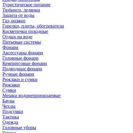
Туристическое питание
Тюбинги, ледянки
Защита от воды
Газ, розжиг
Горелки, плиты, обогреватели
Косметички походные
Отдых на воде
Питьевые системы
Фонари
Аксессуары фонари
Головные фонари
Кемпинговые фонари
Подводные фонари
Ручные фонари
Рюкзаки и сумки
Рюкзаки
Сумки
Мешки водонепроницаемые
Баулы
Чехлы
Подсумки
Тактика
Одежда
Головные уборы
Брюки