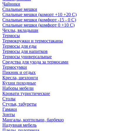
Чайники
Спальные мешки
Спальные мешки (коморт +10 +20 С)
Спальные мешки (комфорт -15 - 0 С)
Спальные мешки (комфорт 0 +10 С)
Чехлы, вкладыши
Термосы
Термокружки и термостаканы
Термосы для еды
Термосы для напитков
Термосы универсальные
Средства для ухода за термосами
Термосумки
Пикник и отдых
Кресла, шезлонги
Кухни походные
Наборы мебели
Кровати туристические
Столы
Стулья, табуреты
Гамаки
Зонты
Мангалы, коптильни, барбекю
Надувная мебель
Пледы, полотенца