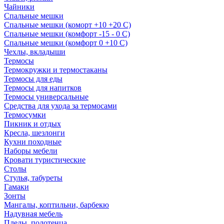
Чайники
Спальные мешки
Спальные мешки (коморт +10 +20 С)
Спальные мешки (комфорт -15 - 0 С)
Спальные мешки (комфорт 0 +10 С)
Чехлы, вкладыши
Термосы
Термокружки и термостаканы
Термосы для еды
Термосы для напитков
Термосы универсальные
Средства для ухода за термосами
Термосумки
Пикник и отдых
Кресла, шезлонги
Кухни походные
Наборы мебели
Кровати туристические
Столы
Стулья, табуреты
Гамаки
Зонты
Мангалы, коптильни, барбекю
Надувная мебель
Пледы, полотенца