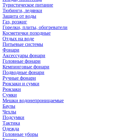
Туристическое питание
Тюбинги, ледянки
Защита от воды
Газ, розжиг
Горелки, плиты, обогреватели
Косметички походные
Отдых на воде
Питьевые системы
Фонари
Аксессуары фонари
Головные фонари
Кемпинговые фонари
Подводные фонари
Ручные фонари
Рюкзаки и сумки
Рюкзаки
Сумки
Мешки водонепроницаемые
Баулы
Чехлы
Подсумки
Тактика
Одежда
Головные уборы
Брюки