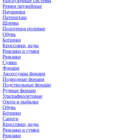
Разгрузочные системы
Ремни оружейные
Наушники
Патронташ
Шлемы
Полотенца полевые
Обувь
Ботинки
Кроссовки, кеды
Рюкзаки и сумки
Рюкзаки
Сумки
Фонари
Аксессуары фонари
Подводные фонари
Подствольные фонари
Ручные фонари
Ультрафиолетовые
Охота и рыбалка
Обувь
Ботинки
Сапоги
Кроссовки, кеды
Рюкзаки и сумки
Рюкзаки