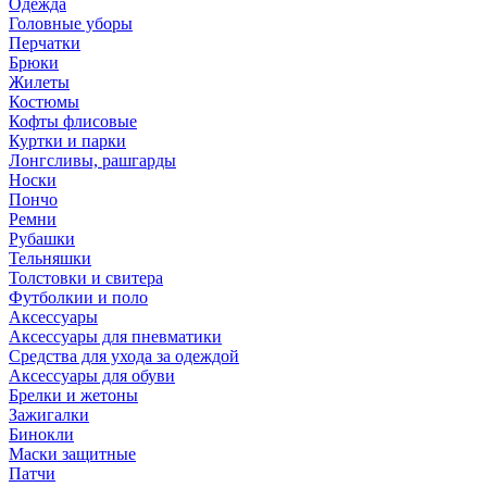
Одежда
Головные уборы
Перчатки
Брюки
Жилеты
Костюмы
Кофты флисовые
Куртки и парки
Лонгсливы, рашгарды
Носки
Пончо
Ремни
Рубашки
Тельняшки
Толстовки и свитера
Футболкии и поло
Аксессуары
Аксессуары для пневматики
Средства для ухода за одеждой
Аксессуары для обуви
Брелки и жетоны
Зажигалки
Бинокли
Маски защитные
Патчи