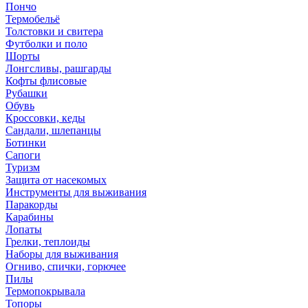
Пончо
Термобельё
Толстовки и свитера
Футболки и поло
Шорты
Лонгсливы, рашгарды
Кофты флисовые
Рубашки
Обувь
Кроссовки, кеды
Сандали, шлепанцы
Ботинки
Сапоги
Туризм
Защита от насекомых
Инструменты для выживания
Паракорды
Карабины
Лопаты
Грелки, теплоиды
Наборы для выживания
Огниво, спички, горючее
Пилы
Термопокрывала
Топоры