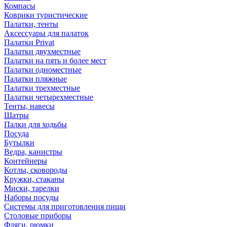
Компасы
Коврики туристические
Палатки, тенты
Аксессуары для палаток
Палатки Privat
Палатки двухместные
Палатки на пять и более мест
Палатки одноместные
Палатки пляжные
Палатки трехместные
Палатки четырехместные
Тенты, навесы
Шатры
Палки для ходьбы
Посуда
Бутылки
Ведра, канистры
Контейнеры
Котлы, сковороды
Кружки, стаканы
Миски, тарелки
Наборы посуды
Системы для приготовления пищи
Столовые приборы
Фляги, рюмки