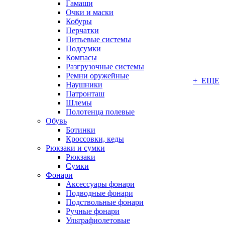
Гамаши
Очки и маски
Кобуры
Перчатки
Питьевые системы
Подсумки
Компасы
Разгрузочные системы
Ремни оружейные
+ ЕЩЕ
Наушники
Патронташ
Шлемы
Полотенца полевые
Обувь
Ботинки
Кроссовки, кеды
Рюкзаки и сумки
Рюкзаки
Сумки
Фонари
Аксессуары фонари
Подводные фонари
Подствольные фонари
Ручные фонари
Ультрафиолетовые