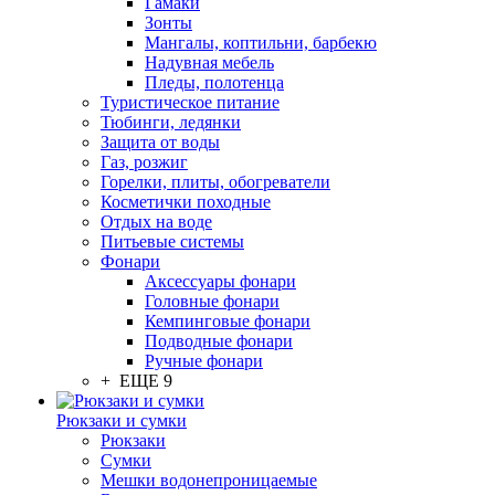
Гамаки
Зонты
Мангалы, коптильни, барбекю
Надувная мебель
Пледы, полотенца
Туристическое питание
Тюбинги, ледянки
Защита от воды
Газ, розжиг
Горелки, плиты, обогреватели
Косметички походные
Отдых на воде
Питьевые системы
Фонари
Аксессуары фонари
Головные фонари
Кемпинговые фонари
Подводные фонари
Ручные фонари
+ ЕЩЕ 9
Рюкзаки и сумки
Рюкзаки
Сумки
Мешки водонепроницаемые