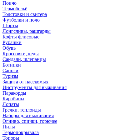
Пончо
Термобельё
Толстовки и свитера
Футболки и поло
Шорты
Лонгсливы, рашгарды
Кофты флисовые
Рубашки
Обувь
Кроссовки, кеды
Сандали, шлепанцы
Ботинки
Сапоги
Туризм
Защита от насекомых
Инструменты для выживания
Паракорды
Карабины
Лопаты
Грелки, теплоиды
Наборы для выживания
Огниво, спички, горючее
Пилы
Термопокрывала
Топоры