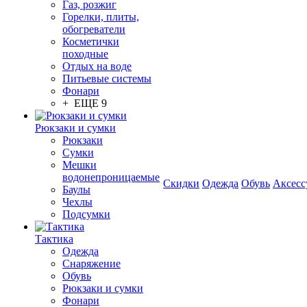
Газ, розжиг
Горелки, плиты,
обогреватели
Косметички
походные
Отдых на воде
Питьевые системы
Фонари
+ ЕЩЕ 9
Рюкзаки и сумки
Рюкзаки
Сумки
Мешки
водонепроницаемые
Скидки
Одежда
Обувь
Аксесс
Баулы
Чехлы
Подсумки
Тактика
Одежда
Снаряжение
Обувь
Рюкзаки и сумки
Фонари