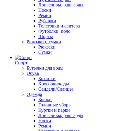
Лонгсливы, рашгарды
Носки
Ремни
Рубашки
Толстовки и свитера
Футболки, поло
Шорты
Рюкзаки и сумки
Рюкзаки
Сумки
Спорт
Бутылки для воды
Обувь
Ботинки
Кросовки/кеды
Сандали/Сланцы
Одежда
Брюки
Головные уборы
Куртки и парки
Лонгсливы, рашгарды
Носки
Ремни