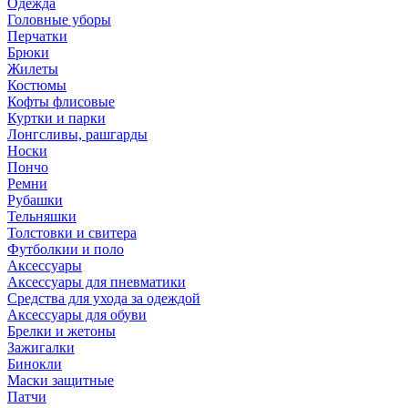
Одежда
Головные уборы
Перчатки
Брюки
Жилеты
Костюмы
Кофты флисовые
Куртки и парки
Лонгсливы, рашгарды
Носки
Пончо
Ремни
Рубашки
Тельняшки
Толстовки и свитера
Футболкии и поло
Аксессуары
Аксессуары для пневматики
Средства для ухода за одеждой
Аксессуары для обуви
Брелки и жетоны
Зажигалки
Бинокли
Маски защитные
Патчи