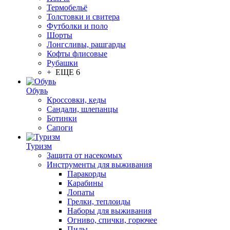
Термобельё
Толстовки и свитера
Футболки и поло
Шорты
Лонгсливы, рашгарды
Кофты флисовые
Рубашки
+ ЕЩЕ 6
Обувь
Кроссовки, кеды
Сандали, шлепанцы
Ботинки
Сапоги
Туризм
Защита от насекомых
Инструменты для выживания
Паракорды
Карабины
Лопаты
Грелки, теплоиды
Наборы для выживания
Огниво, спички, горючее
Пилы