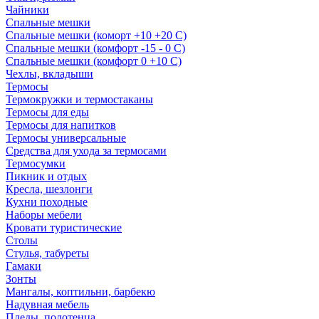
Чайники
Спальные мешки
Спальные мешки (коморт +10 +20 С)
Спальные мешки (комфорт -15 - 0 С)
Спальные мешки (комфорт 0 +10 С)
Чехлы, вкладыши
Термосы
Термокружки и термостаканы
Термосы для еды
Термосы для напитков
Термосы универсальные
Средства для ухода за термосами
Термосумки
Пикник и отдых
Кресла, шезлонги
Кухни походные
Наборы мебели
Кровати туристические
Столы
Стулья, табуреты
Гамаки
Зонты
Мангалы, коптильни, барбекю
Надувная мебель
Пледы, полотенца