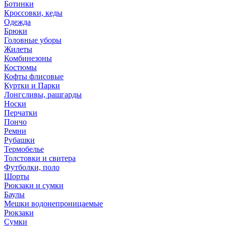
Ботинки
Кроссовки, кеды
Одежда
Брюки
Головные уборы
Жилеты
Комбинезоны
Костюмы
Кофты флисовые
Куртки и Парки
Лонгсливы, рашгарды
Носки
Перчатки
Пончо
Ремни
Рубашки
Термобелье
Толстовки и свитера
Футболки, поло
Шорты
Рюкзаки и сумки
Баулы
Мешки водонепроницаемые
Рюкзаки
Сумки