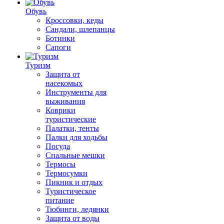
Обувь
Кроссовки, кеды
Сандали, шлепанцы
Ботинки
Сапоги
Туризм
Защита от
насекомых
Инструменты для
выживания
Коврики
туристические
Палатки, тенты
Палки для ходьбы
Посуда
Спальные мешки
Термосы
Термосумки
Пикник и отдых
Туристическое
питание
Тюбинги, ледянки
Защита от воды