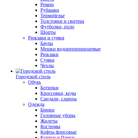
Ремни
Рубашки
Термобелье
Толстовки и свитера
Футболки, поло
Шорты
Рюкзаки и сумки
Баулы
Мешки водонепроницаемые
Рюкзаки
Сумки
Чехлы
Городской стиль
Обувь
Ботинки
Кроссовки, кеды
Сандали, сланцы
Одежда
Брюки
Головные уборы
Жилеты
Костюмы
Кофты флисовые
Куртки и Парки