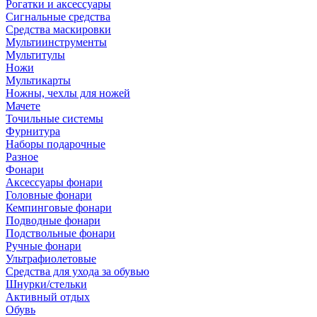
Рогатки и аксессуары
Сигнальные средства
Средства маскировки
Мультиинструменты
Мультитулы
Ножи
Мультикарты
Ножны, чехлы для ножей
Мачете
Точильные системы
Фурнитура
Наборы подарочные
Разное
Фонари
Аксессуары фонари
Головные фонари
Кемпинговые фонари
Подводные фонари
Подствольные фонари
Ручные фонари
Ультрафиолетовые
Средства для ухода за обувью
Шнурки/стельки
Активный отдых
Обувь