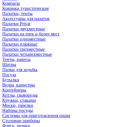
Компасы
Коврики туристические
Палатки, тенты
Аксессуары для палаток
Палатки Privat
Палатки двухместные
Палатки на пять и более мест
Палатки одноместные
Палатки пляжные
Палатки трехместные
Палатки четырехместные
Тенты, навесы
Шатры
Палки для ходьбы
Посуда
Бутылки
Ведра, канистры
Контейнеры
Котлы, сковороды
Кружки, стаканы
Миски, тарелки
Наборы посуды
Системы для приготовления пищи
Столовые приборы
Фляги, рюмки