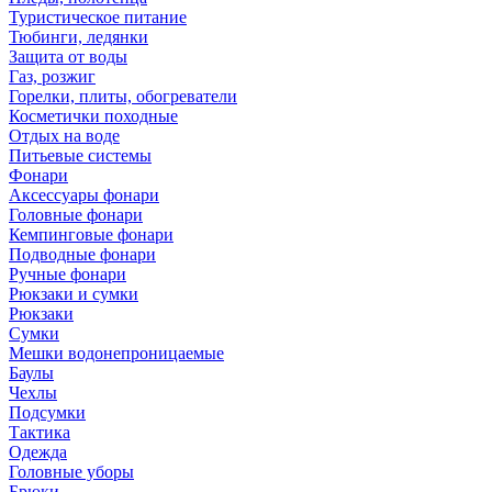
Туристическое питание
Тюбинги, ледянки
Защита от воды
Газ, розжиг
Горелки, плиты, обогреватели
Косметички походные
Отдых на воде
Питьевые системы
Фонари
Аксессуары фонари
Головные фонари
Кемпинговые фонари
Подводные фонари
Ручные фонари
Рюкзаки и сумки
Рюкзаки
Сумки
Мешки водонепроницаемые
Баулы
Чехлы
Подсумки
Тактика
Одежда
Головные уборы
Брюки