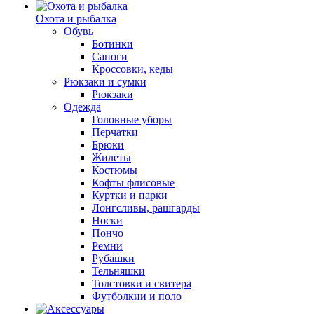
Охота и рыбалка
Обувь
Ботинки
Сапоги
Кроссовки, кеды
Рюкзаки и сумки
Рюкзаки
Одежда
Головные уборы
Перчатки
Брюки
Жилеты
Костюмы
Кофты флисовые
Куртки и парки
Лонгсливы, рашгарды
Носки
Пончо
Ремни
Рубашки
Тельняшки
Толстовки и свитера
Футболкии и поло