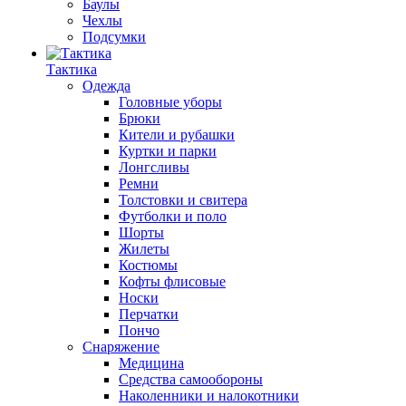
Баулы
Чехлы
Подсумки
Тактика
Одежда
Головные уборы
Брюки
Кители и рубашки
Куртки и парки
Лонгсливы
Ремни
Толстовки и свитера
Футболки и поло
Шорты
Жилеты
Костюмы
Кофты флисовые
Носки
Перчатки
Пончо
Снаряжение
Медицина
Средства самообороны
Наколенники и налокотники