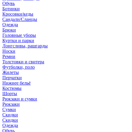
Обувь
Ботинки
Кросовки/кеды
Сандали/Сланцы
Одежда
Брюки
Головные уборы
Куртки и парки
Лонгсливы, рашгарды
Носки
Ремни
Толстовки и свитера
Футболки, поло
Жилеты
Перчатки
Нижнее бельё
Костюмы
Шорты
Рюкзаки и сумки
Рюкзаки
Сумки
Скидки
Скидки
Одежда
Обувь