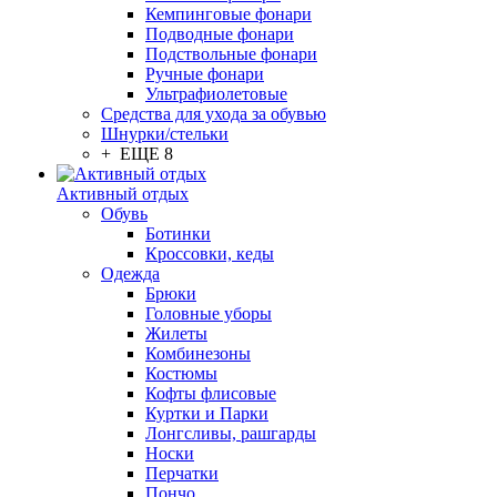
Кемпинговые фонари
Подводные фонари
Подствольные фонари
Ручные фонари
Ультрафиолетовые
Средства для ухода за обувью
Шнурки/стельки
+ ЕЩЕ 8
Активный отдых
Обувь
Ботинки
Кроссовки, кеды
Одежда
Брюки
Головные уборы
Жилеты
Комбинезоны
Костюмы
Кофты флисовые
Куртки и Парки
Лонгсливы, рашгарды
Носки
Перчатки
Пончо