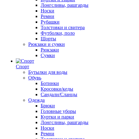
Лонгсливы, рашгарды
Носки
Ремни
Рубашки
Толстовки и свитера
Футболки, поло
Шорты
Рюкзаки и сумки
Рюкзаки
Сумки
Спорт
Бутылки для воды
Обувь
Ботинки
Кросовки/кеды
Сандали/Сланцы
Одежда
Брюки
Головные уборы
Куртки и парки
Лонгсливы, рашгарды
Носки
Ремни