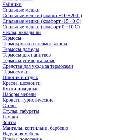
Чайники
Спальные мешки
Спальные мешки (коморт +10 +20 С)
Спальные мешки (комфорт -15 - 0 С)
Спальные мешки (комфорт 0 +10 С)
Чехлы, вкладыши
Термосы
Термокружки и термостаканы
Термосы для еды
Термосы для напитков
Термосы универсальные
Средства для ухода за термосами
Термосумки
Пикник и отдых
Кресла, шезлонги
Кухни походные
Наборы мебели
Кровати туристические
Столы
Стулья, табуреты
Гамаки
Зонты
Мангалы, коптильни, барбекю
Надувная мебель
Пледы, полотенца