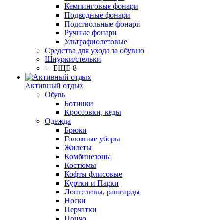
Кемпинговые фонари
Подводные фонари
Подствольные фонари
Ручные фонари
Ультрафиолетовые
Средства для ухода за обувью
Шнурки/стельки
+ ЕЩЕ 8
Активный отдых
Обувь
Ботинки
Кроссовки, кеды
Одежда
Брюки
Головные уборы
Жилеты
Комбинезоны
Костюмы
Кофты флисовые
Куртки и Парки
Лонгсливы, рашгарды
Носки
Перчатки
Пончо