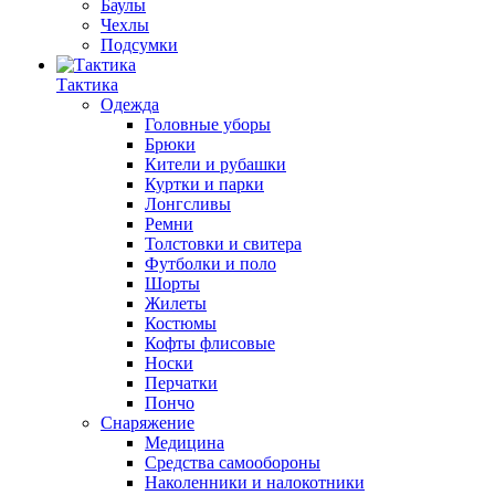
Баулы
Чехлы
Подсумки
Тактика
Одежда
Головные уборы
Брюки
Кители и рубашки
Куртки и парки
Лонгсливы
Ремни
Толстовки и свитера
Футболки и поло
Шорты
Жилеты
Костюмы
Кофты флисовые
Носки
Перчатки
Пончо
Снаряжение
Медицина
Средства самообороны
Наколенники и налокотники