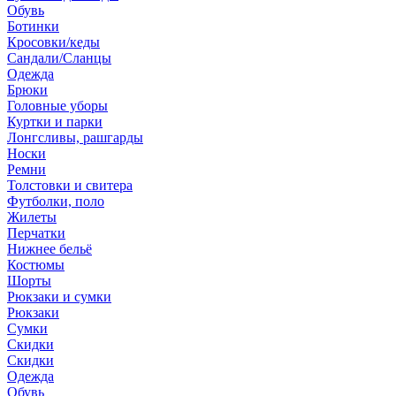
Обувь
Ботинки
Кросовки/кеды
Сандали/Сланцы
Одежда
Брюки
Головные уборы
Куртки и парки
Лонгсливы, рашгарды
Носки
Ремни
Толстовки и свитера
Футболки, поло
Жилеты
Перчатки
Нижнее бельё
Костюмы
Шорты
Рюкзаки и сумки
Рюкзаки
Сумки
Скидки
Скидки
Одежда
Обувь