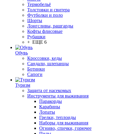
Термобельё
Толстовки и свитера
Футболки и поло
Шорты
Лонгсливы, рашгарды
Кофты флисовые
Рубашки
+ ЕЩЕ 6
Обувь
Кроссовки, кеды
Сандали, шлепанцы
Ботинки
Сапоги
Туризм
Защита от насекомых
Инструменты для выживания
Паракорды
Карабины
Лопаты
Грелки, теплоиды
Наборы для выживания
Огниво, спички, горючее
Пилы