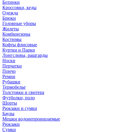
Ботинки
Кроссовки, кеды
Одежда
Брюки
Головные уборы
Жилеты
Комбинезоны
Костюмы
Кофты флисовые
Куртки и Парки
Лонгсливы, рашгарды
Носки
Перчатки
Пончо
Ремни
Рубашки
Термобелье
Толстовки и свитера
Футболки, поло
Шорты
Рюкзаки и сумки
Баулы
Мешки водонепроницаемые
Рюкзаки
Сумки