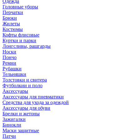
Одежда
Головные уборы
Перчатки
Брюки
Жилеты
Костюмы
Кофты флисовые
Куртки и парки
Лонгсливы, рашгарды
Носки
Пончо
Ремни
Рубашки
Тельняшки
Толстовки и свитера
Футболкии и поло
Аксессуары
Аксессуары для пневматики
Средства для ухода за одеждой
Аксессуары для обуви
Брелки и жетоны
Зажигалки
Бинокли
Маски защитные
Патчи