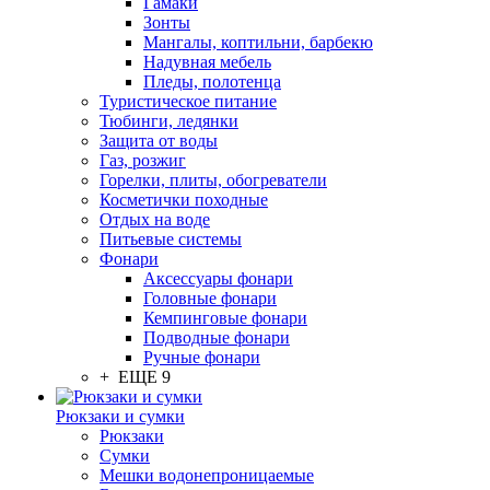
Гамаки
Зонты
Мангалы, коптильни, барбекю
Надувная мебель
Пледы, полотенца
Туристическое питание
Тюбинги, ледянки
Защита от воды
Газ, розжиг
Горелки, плиты, обогреватели
Косметички походные
Отдых на воде
Питьевые системы
Фонари
Аксессуары фонари
Головные фонари
Кемпинговые фонари
Подводные фонари
Ручные фонари
+ ЕЩЕ 9
Рюкзаки и сумки
Рюкзаки
Сумки
Мешки водонепроницаемые