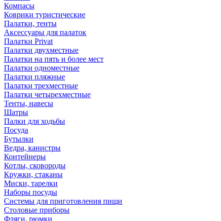
Компасы
Коврики туристические
Палатки, тенты
Аксессуары для палаток
Палатки Privat
Палатки двухместные
Палатки на пять и более мест
Палатки одноместные
Палатки пляжные
Палатки трехместные
Палатки четырехместные
Тенты, навесы
Шатры
Палки для ходьбы
Посуда
Бутылки
Ведра, канистры
Контейнеры
Котлы, сковороды
Кружки, стаканы
Миски, тарелки
Наборы посуды
Системы для приготовления пищи
Столовые приборы
Фляги, рюмки