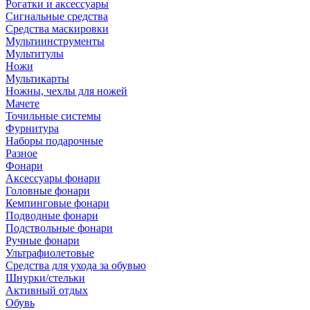
Рогатки и аксессуары
Сигнальные средства
Средства маскировки
Мультиинструменты
Мультитулы
Ножи
Мультикарты
Ножны, чехлы для ножей
Мачете
Точильные системы
Фурнитура
Наборы подарочные
Разное
Фонари
Аксессуары фонари
Головные фонари
Кемпинговые фонари
Подводные фонари
Подствольные фонари
Ручные фонари
Ультрафиолетовые
Средства для ухода за обувью
Шнурки/стельки
Активный отдых
Обувь