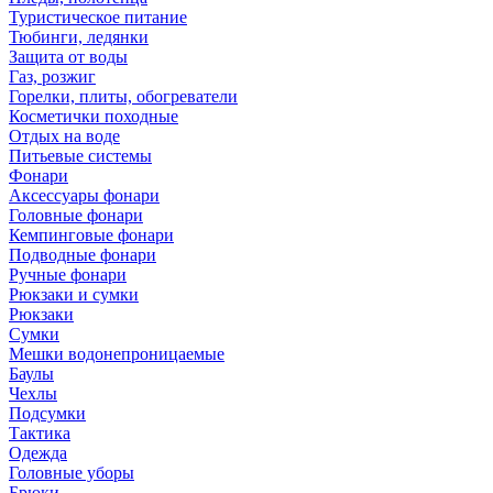
Туристическое питание
Тюбинги, ледянки
Защита от воды
Газ, розжиг
Горелки, плиты, обогреватели
Косметички походные
Отдых на воде
Питьевые системы
Фонари
Аксессуары фонари
Головные фонари
Кемпинговые фонари
Подводные фонари
Ручные фонари
Рюкзаки и сумки
Рюкзаки
Сумки
Мешки водонепроницаемые
Баулы
Чехлы
Подсумки
Тактика
Одежда
Головные уборы
Брюки