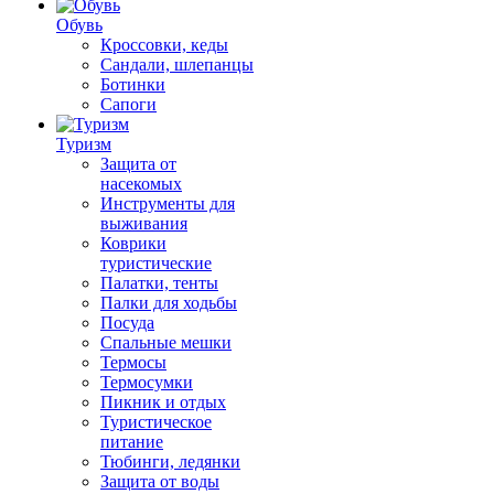
Обувь
Кроссовки, кеды
Сандали, шлепанцы
Ботинки
Сапоги
Туризм
Защита от
насекомых
Инструменты для
выживания
Коврики
туристические
Палатки, тенты
Палки для ходьбы
Посуда
Спальные мешки
Термосы
Термосумки
Пикник и отдых
Туристическое
питание
Тюбинги, ледянки
Защита от воды