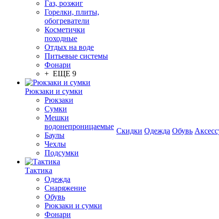
Газ, розжиг
Горелки, плиты,
обогреватели
Косметички
походные
Отдых на воде
Питьевые системы
Фонари
+ ЕЩЕ 9
Рюкзаки и сумки
Рюкзаки
Сумки
Мешки
водонепроницаемые
Скидки
Одежда
Обувь
Аксесс
Баулы
Чехлы
Подсумки
Тактика
Одежда
Снаряжение
Обувь
Рюкзаки и сумки
Фонари