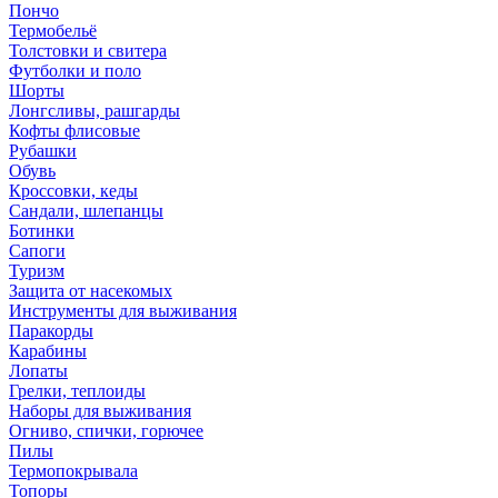
Пончо
Термобельё
Толстовки и свитера
Футболки и поло
Шорты
Лонгсливы, рашгарды
Кофты флисовые
Рубашки
Обувь
Кроссовки, кеды
Сандали, шлепанцы
Ботинки
Сапоги
Туризм
Защита от насекомых
Инструменты для выживания
Паракорды
Карабины
Лопаты
Грелки, теплоиды
Наборы для выживания
Огниво, спички, горючее
Пилы
Термопокрывала
Топоры