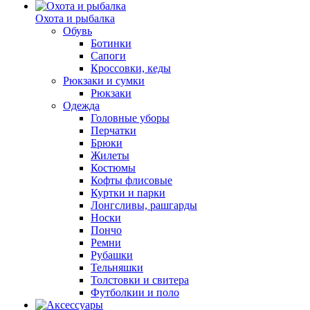
Охота и рыбалка
Обувь
Ботинки
Сапоги
Кроссовки, кеды
Рюкзаки и сумки
Рюкзаки
Одежда
Головные уборы
Перчатки
Брюки
Жилеты
Костюмы
Кофты флисовые
Куртки и парки
Лонгсливы, рашгарды
Носки
Пончо
Ремни
Рубашки
Тельняшки
Толстовки и свитера
Футболкии и поло