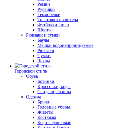
Ремни
Рубашки
Термобелье
Толстовки и свитера
Футболки, поло
Шорты
Рюкзаки и сумки
Баулы
Мешки водонепроницаемые
Рюкзаки
Сумки
Чехлы
Городской стиль
Обувь
Ботинки
Кроссовки, кеды
Сандали, сланцы
Одежда
Брюки
Головные уборы
Жилеты
Костюмы
Кофты флисовые
Куртки и Парки