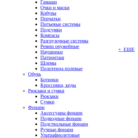
Гамаши
Очки и маски
Кобуры
Перчатки
Питьевые системы
Подсумки
Компасы
Разгрузочные системы
Ремни оружейные
+ ЕЩЕ
Наушники
Патронташ
Шлемы
Полотенца полевые
Обувь
Ботинки
Кроссовки, кеды
Рюкзаки и сумки
Рюкзаки
Сумки
Фонари
Аксессуары фонари
Подводные фонари
Подствольные фонари
Ручные фонари
Ультрафиолетовые