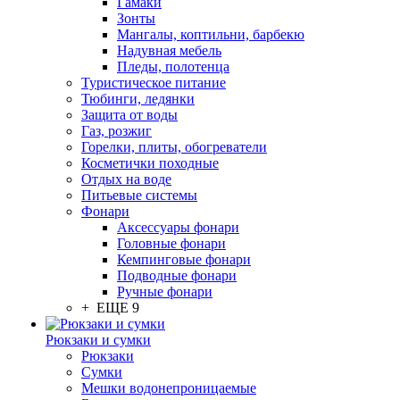
Гамаки
Зонты
Мангалы, коптильни, барбекю
Надувная мебель
Пледы, полотенца
Туристическое питание
Тюбинги, ледянки
Защита от воды
Газ, розжиг
Горелки, плиты, обогреватели
Косметички походные
Отдых на воде
Питьевые системы
Фонари
Аксессуары фонари
Головные фонари
Кемпинговые фонари
Подводные фонари
Ручные фонари
+ ЕЩЕ 9
Рюкзаки и сумки
Рюкзаки
Сумки
Мешки водонепроницаемые