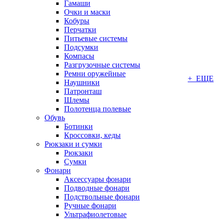
Гамаши
Очки и маски
Кобуры
Перчатки
Питьевые системы
Подсумки
Компасы
Разгрузочные системы
Ремни оружейные
+ ЕЩЕ
Наушники
Патронташ
Шлемы
Полотенца полевые
Обувь
Ботинки
Кроссовки, кеды
Рюкзаки и сумки
Рюкзаки
Сумки
Фонари
Аксессуары фонари
Подводные фонари
Подствольные фонари
Ручные фонари
Ультрафиолетовые