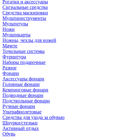
Рогатки и аксессуары
Сигнальные средства
Средства маскировки
Мультиинструменты
Мультитулы
Ножи
Мультикарты
Ножны, чехлы для ножей
Мачете
Точильные системы
Фурнитура
Наборы подарочные
Разное
Фонари
Аксессуары фонари
Головные фонари
Кемпинговые фонари
Подводные фонари
Подствольные фонари
Ручные фонари
Ультрафиолетовые
Средства для ухода за обувью
Шнурки/стельки
Активный отдых
Обувь