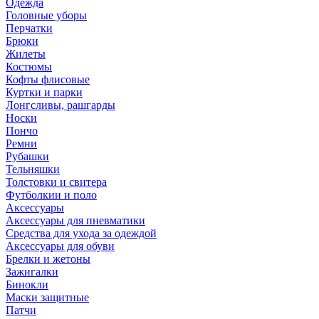
Одежда
Головные уборы
Перчатки
Брюки
Жилеты
Костюмы
Кофты флисовые
Куртки и парки
Лонгсливы, рашгарды
Носки
Пончо
Ремни
Рубашки
Тельняшки
Толстовки и свитера
Футболкии и поло
Аксессуары
Аксессуары для пневматики
Средства для ухода за одеждой
Аксессуары для обуви
Брелки и жетоны
Зажигалки
Бинокли
Маски защитные
Патчи