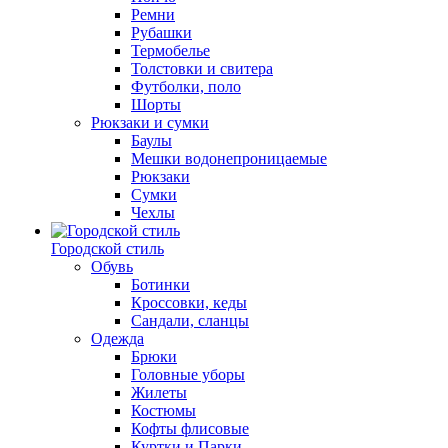
Ремни
Рубашки
Термобелье
Толстовки и свитера
Футболки, поло
Шорты
Рюкзаки и сумки
Баулы
Мешки водонепроницаемые
Рюкзаки
Сумки
Чехлы
Городской стиль
Обувь
Ботинки
Кроссовки, кеды
Сандали, сланцы
Одежда
Брюки
Головные уборы
Жилеты
Костюмы
Кофты флисовые
Куртки и Парки