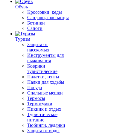
Обувь
Кроссовки, кеды
Сандали, шлепанцы
Ботинки
Сапоги
Туризм
Защита от
насекомых
Инструменты для
выживания
Коврики
туристические
Палатки, тенты
Палки для ходьбы
Посуда
Спальные мешки
Термосы
Термосумки
Пикник и отдых
Туристическое
питание
Тюбинги, ледянки
Защита от воды