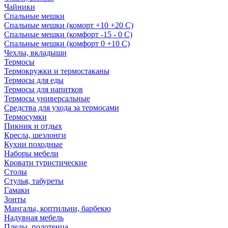
Чайники
Спальные мешки
Спальные мешки (коморт +10 +20 С)
Спальные мешки (комфорт -15 - 0 С)
Спальные мешки (комфорт 0 +10 С)
Чехлы, вкладыши
Термосы
Термокружки и термостаканы
Термосы для еды
Термосы для напитков
Термосы универсальные
Средства для ухода за термосами
Термосумки
Пикник и отдых
Кресла, шезлонги
Кухни походные
Наборы мебели
Кровати туристические
Столы
Стулья, табуреты
Гамаки
Зонты
Мангалы, коптильни, барбекю
Надувная мебель
Пледы, полотенца