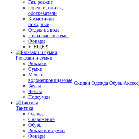
Газ, розжиг
Горелки, плиты,
обогреватели
Косметички
походные
Отдых на воде
Питьевые системы
Фонари
+ ЕЩЕ 9
Рюкзаки и сумки
Рюкзаки
Сумки
Мешки
водонепроницаемые
Скидки
Одежда
Обувь
Аксесс
Баулы
Чехлы
Подсумки
Тактика
Одежда
Снаряжение
Обувь
Рюкзаки и сумки
Фонари