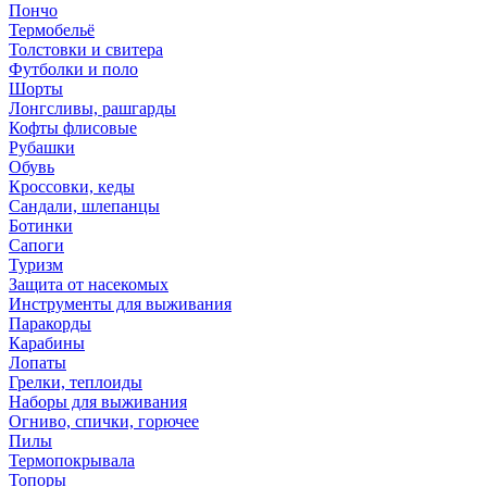
Пончо
Термобельё
Толстовки и свитера
Футболки и поло
Шорты
Лонгсливы, рашгарды
Кофты флисовые
Рубашки
Обувь
Кроссовки, кеды
Сандали, шлепанцы
Ботинки
Сапоги
Туризм
Защита от насекомых
Инструменты для выживания
Паракорды
Карабины
Лопаты
Грелки, теплоиды
Наборы для выживания
Огниво, спички, горючее
Пилы
Термопокрывала
Топоры