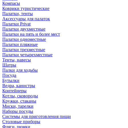
Компасы
Коврики туристические
Палатки, тенты
Аксессуары для палаток
Палатки Privat
Палатки двухместные
Палатки на пять и более мест
Палатки одноместные
Палатки пляжные
Палатки трехместные
Палатки четырехместные
Тенты, навесы
Шатры
Палки для ходьбы
Посуда
Бутылки
Ведра, канистры
Контейнеры
Котлы, сковороды
Кружки, стаканы
Миски, тарелки
Наборы посуды
Системы для приготовления пищи
Столовые приборы
Фляги, рюмки