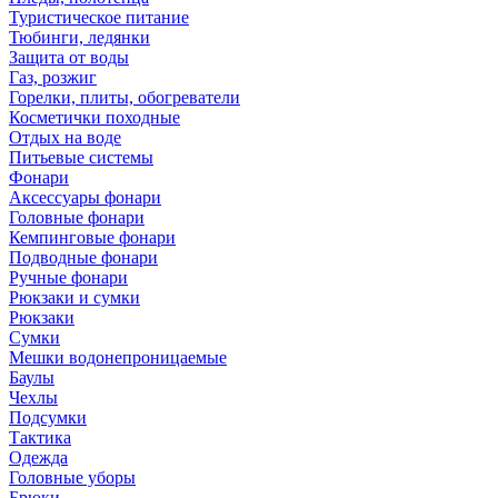
Туристическое питание
Тюбинги, ледянки
Защита от воды
Газ, розжиг
Горелки, плиты, обогреватели
Косметички походные
Отдых на воде
Питьевые системы
Фонари
Аксессуары фонари
Головные фонари
Кемпинговые фонари
Подводные фонари
Ручные фонари
Рюкзаки и сумки
Рюкзаки
Сумки
Мешки водонепроницаемые
Баулы
Чехлы
Подсумки
Тактика
Одежда
Головные уборы
Брюки