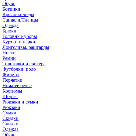
Обувь
Ботинки
Кросовки/кеды
Сандали/Сланцы
Одежда
Брюки
Головные уборы
Куртки и парки
Лонгсливы, рашгарды
Носки
Ремни
Толстовки и свитера
Футболки, поло
Жилеты
Перчатки
Нижнее бельё
Костюмы
Шорты
Рюкзаки и сумки
Рюкзаки
Сумки
Скидки
Скидки
Одежда
Обувь