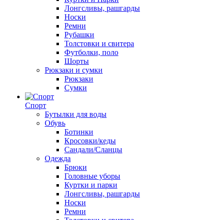
Лонгсливы, рашгарды
Носки
Ремни
Рубашки
Толстовки и свитера
Футболки, поло
Шорты
Рюкзаки и сумки
Рюкзаки
Сумки
Спорт
Бутылки для воды
Обувь
Ботинки
Кросовки/кеды
Сандали/Сланцы
Одежда
Брюки
Головные уборы
Куртки и парки
Лонгсливы, рашгарды
Носки
Ремни