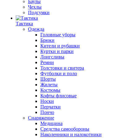
Баулы
Чехлы
Подсумки
Тактика
Одежда
Головные уборы
Брюки
Кители и рубашки
Куртки и парки
Лонгсливы
Ремни
Толстовки и свитера
Футболки и поло
Шорты
Жилеты
Костюмы
Кофты флисовые
Носки
Перчатки
Пончо
Снаряжение
Медицина
Средства самообороны
Наколенники и налокотники