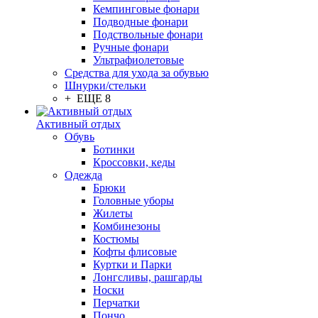
Кемпинговые фонари
Подводные фонари
Подствольные фонари
Ручные фонари
Ультрафиолетовые
Средства для ухода за обувью
Шнурки/стельки
+ ЕЩЕ 8
Активный отдых
Обувь
Ботинки
Кроссовки, кеды
Одежда
Брюки
Головные уборы
Жилеты
Комбинезоны
Костюмы
Кофты флисовые
Куртки и Парки
Лонгсливы, рашгарды
Носки
Перчатки
Пончо