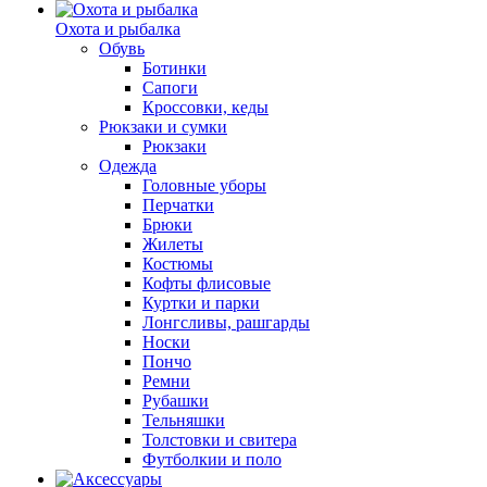
Охота и рыбалка
Обувь
Ботинки
Сапоги
Кроссовки, кеды
Рюкзаки и сумки
Рюкзаки
Одежда
Головные уборы
Перчатки
Брюки
Жилеты
Костюмы
Кофты флисовые
Куртки и парки
Лонгсливы, рашгарды
Носки
Пончо
Ремни
Рубашки
Тельняшки
Толстовки и свитера
Футболкии и поло