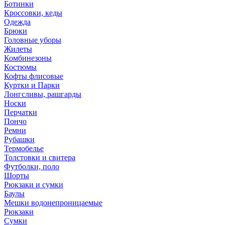
Ботинки
Кроссовки, кеды
Одежда
Брюки
Головные уборы
Жилеты
Комбинезоны
Костюмы
Кофты флисовые
Куртки и Парки
Лонгсливы, рашгарды
Носки
Перчатки
Пончо
Ремни
Рубашки
Термобелье
Толстовки и свитера
Футболки, поло
Шорты
Рюкзаки и сумки
Баулы
Мешки водонепроницаемые
Рюкзаки
Сумки