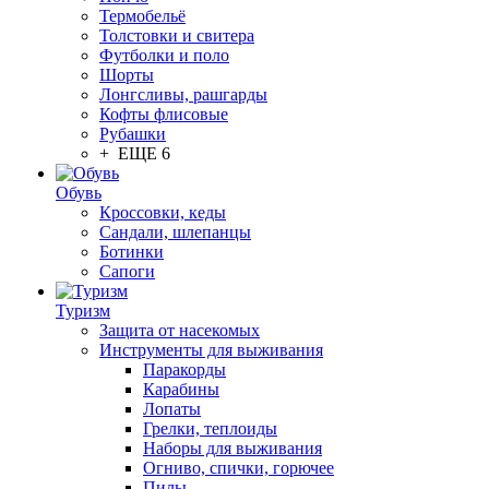
Термобельё
Толстовки и свитера
Футболки и поло
Шорты
Лонгсливы, рашгарды
Кофты флисовые
Рубашки
+ ЕЩЕ 6
Обувь
Кроссовки, кеды
Сандали, шлепанцы
Ботинки
Сапоги
Туризм
Защита от насекомых
Инструменты для выживания
Паракорды
Карабины
Лопаты
Грелки, теплоиды
Наборы для выживания
Огниво, спички, горючее
Пилы