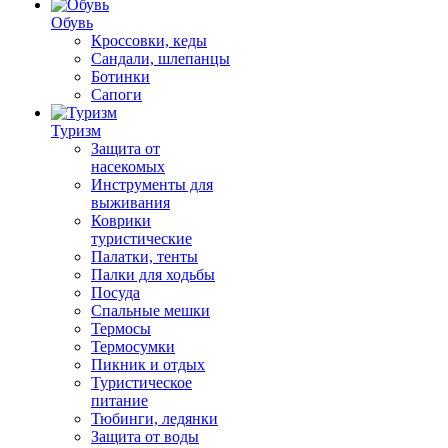
Обувь
Кроссовки, кеды
Сандали, шлепанцы
Ботинки
Сапоги
Туризм
Защита от
насекомых
Инструменты для
выживания
Коврики
туристические
Палатки, тенты
Палки для ходьбы
Посуда
Спальные мешки
Термосы
Термосумки
Пикник и отдых
Туристическое
питание
Тюбинги, ледянки
Защита от воды