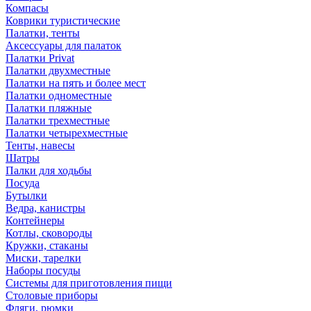
Компасы
Коврики туристические
Палатки, тенты
Аксессуары для палаток
Палатки Privat
Палатки двухместные
Палатки на пять и более мест
Палатки одноместные
Палатки пляжные
Палатки трехместные
Палатки четырехместные
Тенты, навесы
Шатры
Палки для ходьбы
Посуда
Бутылки
Ведра, канистры
Контейнеры
Котлы, сковороды
Кружки, стаканы
Миски, тарелки
Наборы посуды
Системы для приготовления пищи
Столовые приборы
Фляги, рюмки