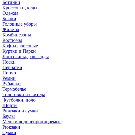
Ботинки
Кроссовки, кеды
Одежда
Брюки
Головные уборы
Жилеты
Комбинезоны
Костюмы
Кофты флисовые
Куртки и Парки
Лонгсливы, рашгарды
Носки
Перчатки
Пончо
Ремни
Рубашки
Термобелье
Толстовки и свитера
Футболки, поло
Шорты
Рюкзаки и сумки
Баулы
Мешки водонепроницаемые
Рюкзаки
Сумки