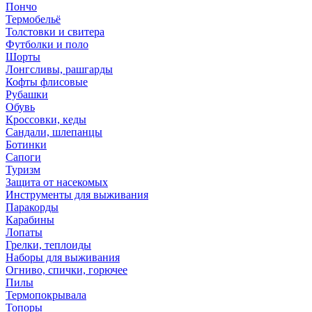
Пончо
Термобельё
Толстовки и свитера
Футболки и поло
Шорты
Лонгсливы, рашгарды
Кофты флисовые
Рубашки
Обувь
Кроссовки, кеды
Сандали, шлепанцы
Ботинки
Сапоги
Туризм
Защита от насекомых
Инструменты для выживания
Паракорды
Карабины
Лопаты
Грелки, теплоиды
Наборы для выживания
Огниво, спички, горючее
Пилы
Термопокрывала
Топоры