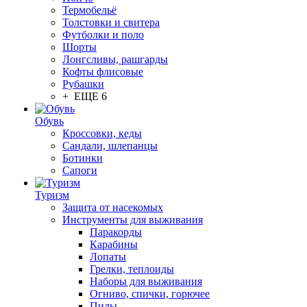
Термобельё
Толстовки и свитера
Футболки и поло
Шорты
Лонгсливы, рашгарды
Кофты флисовые
Рубашки
+ ЕЩЕ 6
Обувь
Кроссовки, кеды
Сандали, шлепанцы
Ботинки
Сапоги
Туризм
Защита от насекомых
Инструменты для выживания
Паракорды
Карабины
Лопаты
Грелки, теплоиды
Наборы для выживания
Огниво, спички, горючее
Пилы