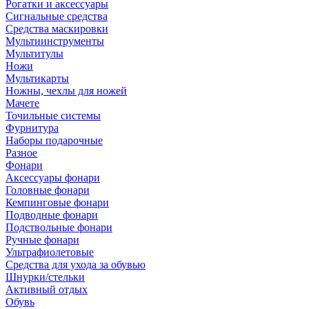
Рогатки и аксессуары
Сигнальные средства
Средства маскировки
Мультиинструменты
Мультитулы
Ножи
Мультикарты
Ножны, чехлы для ножей
Мачете
Точильные системы
Фурнитура
Наборы подарочные
Разное
Фонари
Аксессуары фонари
Головные фонари
Кемпинговые фонари
Подводные фонари
Подствольные фонари
Ручные фонари
Ультрафиолетовые
Средства для ухода за обувью
Шнурки/стельки
Активный отдых
Обувь