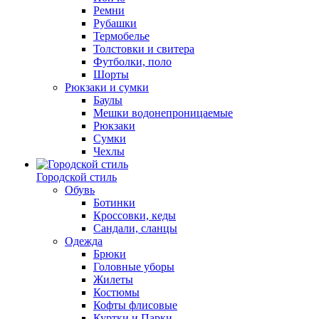
Ремни
Рубашки
Термобелье
Толстовки и свитера
Футболки, поло
Шорты
Рюкзаки и сумки
Баулы
Мешки водонепроницаемые
Рюкзаки
Сумки
Чехлы
Городской стиль
Обувь
Ботинки
Кроссовки, кеды
Сандали, сланцы
Одежда
Брюки
Головные уборы
Жилеты
Костюмы
Кофты флисовые
Куртки и Парки