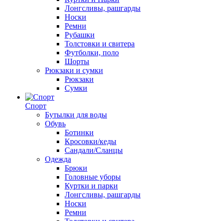
Лонгсливы, рашгарды
Носки
Ремни
Рубашки
Толстовки и свитера
Футболки, поло
Шорты
Рюкзаки и сумки
Рюкзаки
Сумки
Спорт
Бутылки для воды
Обувь
Ботинки
Кросовки/кеды
Сандали/Сланцы
Одежда
Брюки
Головные уборы
Куртки и парки
Лонгсливы, рашгарды
Носки
Ремни