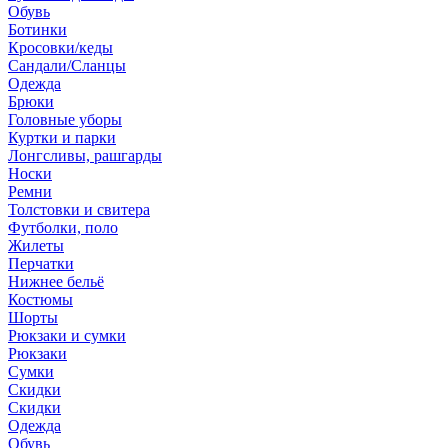
Обувь
Ботинки
Кросовки/кеды
Сандали/Сланцы
Одежда
Брюки
Головные уборы
Куртки и парки
Лонгсливы, рашгарды
Носки
Ремни
Толстовки и свитера
Футболки, поло
Жилеты
Перчатки
Нижнее бельё
Костюмы
Шорты
Рюкзаки и сумки
Рюкзаки
Сумки
Скидки
Скидки
Одежда
Обувь