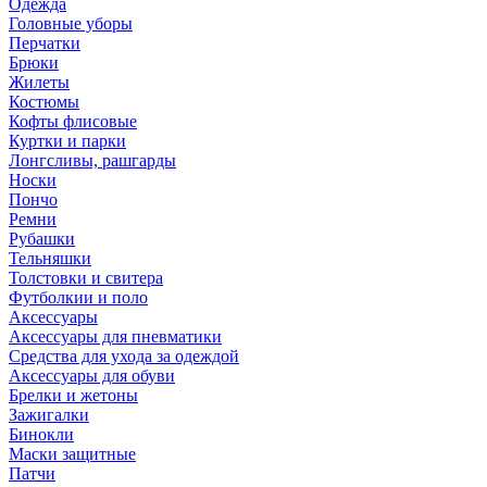
Одежда
Головные уборы
Перчатки
Брюки
Жилеты
Костюмы
Кофты флисовые
Куртки и парки
Лонгсливы, рашгарды
Носки
Пончо
Ремни
Рубашки
Тельняшки
Толстовки и свитера
Футболкии и поло
Аксессуары
Аксессуары для пневматики
Средства для ухода за одеждой
Аксессуары для обуви
Брелки и жетоны
Зажигалки
Бинокли
Маски защитные
Патчи