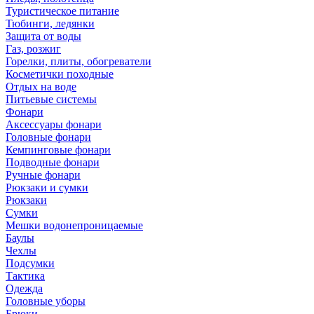
Туристическое питание
Тюбинги, ледянки
Защита от воды
Газ, розжиг
Горелки, плиты, обогреватели
Косметички походные
Отдых на воде
Питьевые системы
Фонари
Аксессуары фонари
Головные фонари
Кемпинговые фонари
Подводные фонари
Ручные фонари
Рюкзаки и сумки
Рюкзаки
Сумки
Мешки водонепроницаемые
Баулы
Чехлы
Подсумки
Тактика
Одежда
Головные уборы
Брюки