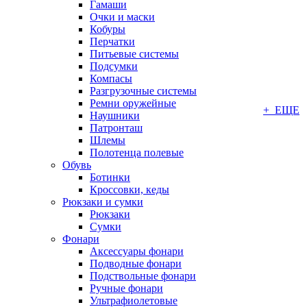
Гамаши
Очки и маски
Кобуры
Перчатки
Питьевые системы
Подсумки
Компасы
Разгрузочные системы
Ремни оружейные
+ ЕЩЕ
Наушники
Патронташ
Шлемы
Полотенца полевые
Обувь
Ботинки
Кроссовки, кеды
Рюкзаки и сумки
Рюкзаки
Сумки
Фонари
Аксессуары фонари
Подводные фонари
Подствольные фонари
Ручные фонари
Ультрафиолетовые