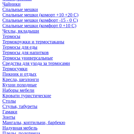
Чайники
Спальные мешки
Спальные мешки (коморт +10 +20 С)
Спальные мешки (комфорт -15 - 0 С)
Спальные мешки (комфорт 0 +10 С)
Чехлы, вкладыши
Термосы
Термокружки и термостаканы
Термосы для еды
Термосы для напитков
Термосы универсальные
Средства для ухода за термосами
Термосумки
Пикник и отдых
Кресла, шезлонги
Кухни походные
Наборы мебели
Кровати туристические
Столы
Стулья, табуреты
Гамаки
Зонты
Мангалы, коптильни, барбекю
Надувная мебель
Пледы, полотенца