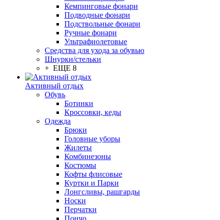
Кемпинговые фонари
Подводные фонари
Подствольные фонари
Ручные фонари
Ультрафиолетовые
Средства для ухода за обувью
Шнурки/стельки
+ ЕЩЕ 8
Активный отдых
Обувь
Ботинки
Кроссовки, кеды
Одежда
Брюки
Головные уборы
Жилеты
Комбинезоны
Костюмы
Кофты флисовые
Куртки и Парки
Лонгсливы, рашгарды
Носки
Перчатки
Пончо