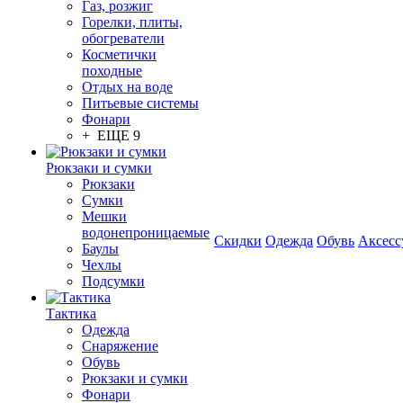
Газ, розжиг
Горелки, плиты,
обогреватели
Косметички
походные
Отдых на воде
Питьевые системы
Фонари
+ ЕЩЕ 9
Рюкзаки и сумки
Рюкзаки
Сумки
Мешки
водонепроницаемые
Скидки
Одежда
Обувь
Аксесс
Баулы
Чехлы
Подсумки
Тактика
Одежда
Снаряжение
Обувь
Рюкзаки и сумки
Фонари