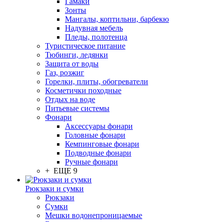
Гамаки
Зонты
Мангалы, коптильни, барбекю
Надувная мебель
Пледы, полотенца
Туристическое питание
Тюбинги, ледянки
Защита от воды
Газ, розжиг
Горелки, плиты, обогреватели
Косметички походные
Отдых на воде
Питьевые системы
Фонари
Аксессуары фонари
Головные фонари
Кемпинговые фонари
Подводные фонари
Ручные фонари
+ ЕЩЕ 9
Рюкзаки и сумки
Рюкзаки
Сумки
Мешки водонепроницаемые