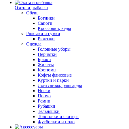
Охота и рыбалка
Обувь
Ботинки
Сапоги
Кроссовки, кеды
Рюкзаки и сумки
Рюкзаки
Одежда
Головные уборы
Перчатки
Брюки
Жилеты
Костюмы
Кофты флисовые
Куртки и парки
Лонгсливы, рашгарды
Носки
Пончо
Ремни
Рубашки
Тельняшки
Толстовки и свитера
Футболкии и поло