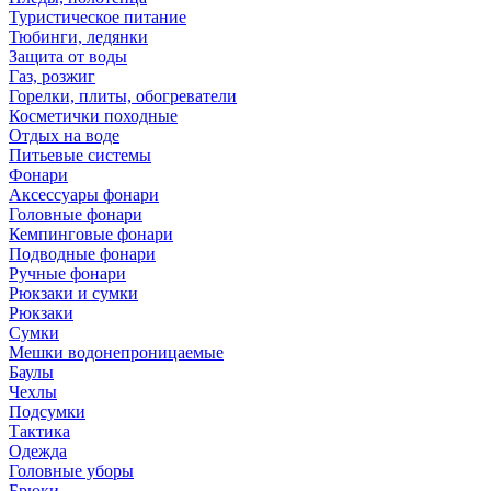
Туристическое питание
Тюбинги, ледянки
Защита от воды
Газ, розжиг
Горелки, плиты, обогреватели
Косметички походные
Отдых на воде
Питьевые системы
Фонари
Аксессуары фонари
Головные фонари
Кемпинговые фонари
Подводные фонари
Ручные фонари
Рюкзаки и сумки
Рюкзаки
Сумки
Мешки водонепроницаемые
Баулы
Чехлы
Подсумки
Тактика
Одежда
Головные уборы
Брюки