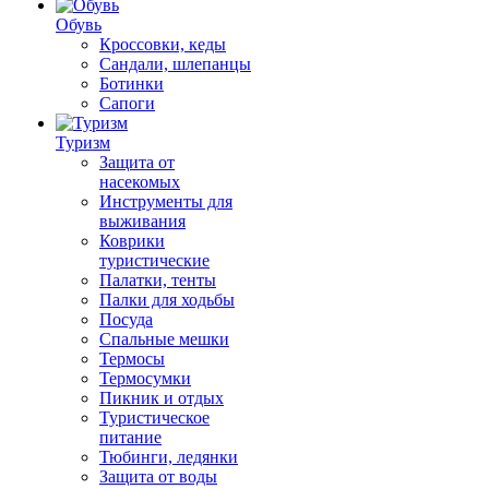
Обувь
Кроссовки, кеды
Сандали, шлепанцы
Ботинки
Сапоги
Туризм
Защита от
насекомых
Инструменты для
выживания
Коврики
туристические
Палатки, тенты
Палки для ходьбы
Посуда
Спальные мешки
Термосы
Термосумки
Пикник и отдых
Туристическое
питание
Тюбинги, ледянки
Защита от воды