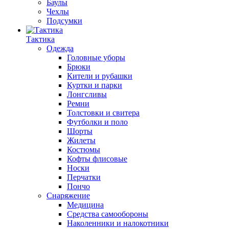
Баулы
Чехлы
Подсумки
Тактика
Одежда
Головные уборы
Брюки
Кители и рубашки
Куртки и парки
Лонгсливы
Ремни
Толстовки и свитера
Футболки и поло
Шорты
Жилеты
Костюмы
Кофты флисовые
Носки
Перчатки
Пончо
Снаряжение
Медицина
Средства самообороны
Наколенники и налокотники