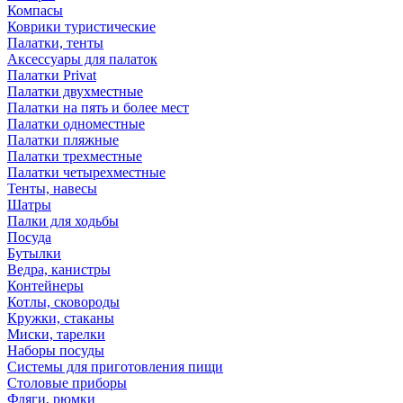
Компасы
Коврики туристические
Палатки, тенты
Аксессуары для палаток
Палатки Privat
Палатки двухместные
Палатки на пять и более мест
Палатки одноместные
Палатки пляжные
Палатки трехместные
Палатки четырехместные
Тенты, навесы
Шатры
Палки для ходьбы
Посуда
Бутылки
Ведра, канистры
Контейнеры
Котлы, сковороды
Кружки, стаканы
Миски, тарелки
Наборы посуды
Системы для приготовления пищи
Столовые приборы
Фляги, рюмки