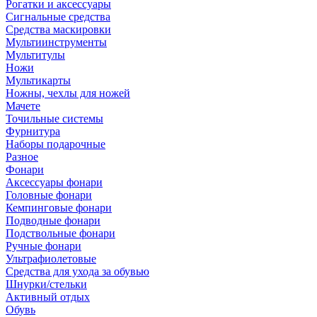
Рогатки и аксессуары
Сигнальные средства
Средства маскировки
Мультиинструменты
Мультитулы
Ножи
Мультикарты
Ножны, чехлы для ножей
Мачете
Точильные системы
Фурнитура
Наборы подарочные
Разное
Фонари
Аксессуары фонари
Головные фонари
Кемпинговые фонари
Подводные фонари
Подствольные фонари
Ручные фонари
Ультрафиолетовые
Средства для ухода за обувью
Шнурки/стельки
Активный отдых
Обувь