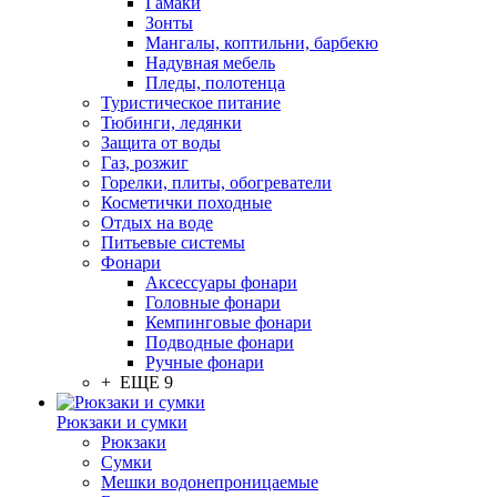
Гамаки
Зонты
Мангалы, коптильни, барбекю
Надувная мебель
Пледы, полотенца
Туристическое питание
Тюбинги, ледянки
Защита от воды
Газ, розжиг
Горелки, плиты, обогреватели
Косметички походные
Отдых на воде
Питьевые системы
Фонари
Аксессуары фонари
Головные фонари
Кемпинговые фонари
Подводные фонари
Ручные фонари
+ ЕЩЕ 9
Рюкзаки и сумки
Рюкзаки
Сумки
Мешки водонепроницаемые