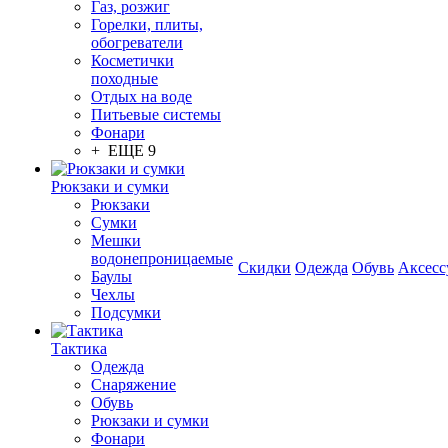
Газ, розжиг
Горелки, плиты,
обогреватели
Косметички
походные
Отдых на воде
Питьевые системы
Фонари
+ ЕЩЕ 9
Рюкзаки и сумки
Рюкзаки
Сумки
Мешки
водонепроницаемые
Скидки
Одежда
Обувь
Аксесс
Баулы
Чехлы
Подсумки
Тактика
Одежда
Снаряжение
Обувь
Рюкзаки и сумки
Фонари