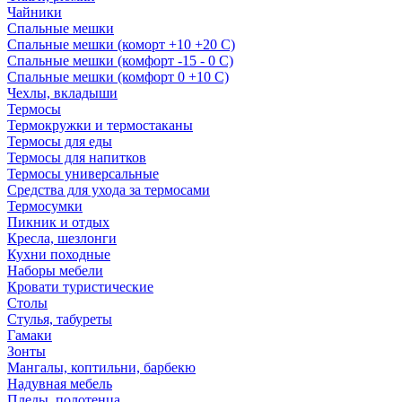
Чайники
Спальные мешки
Спальные мешки (коморт +10 +20 С)
Спальные мешки (комфорт -15 - 0 С)
Спальные мешки (комфорт 0 +10 С)
Чехлы, вкладыши
Термосы
Термокружки и термостаканы
Термосы для еды
Термосы для напитков
Термосы универсальные
Средства для ухода за термосами
Термосумки
Пикник и отдых
Кресла, шезлонги
Кухни походные
Наборы мебели
Кровати туристические
Столы
Стулья, табуреты
Гамаки
Зонты
Мангалы, коптильни, барбекю
Надувная мебель
Пледы, полотенца