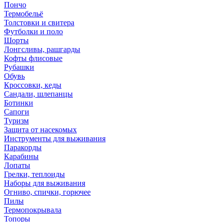
Пончо
Термобельё
Толстовки и свитера
Футболки и поло
Шорты
Лонгсливы, рашгарды
Кофты флисовые
Рубашки
Обувь
Кроссовки, кеды
Сандали, шлепанцы
Ботинки
Сапоги
Туризм
Защита от насекомых
Инструменты для выживания
Паракорды
Карабины
Лопаты
Грелки, теплоиды
Наборы для выживания
Огниво, спички, горючее
Пилы
Термопокрывала
Топоры