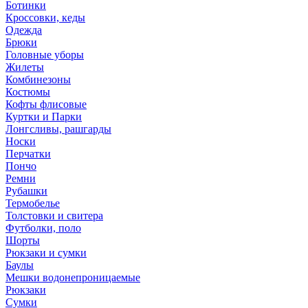
Ботинки
Кроссовки, кеды
Одежда
Брюки
Головные уборы
Жилеты
Комбинезоны
Костюмы
Кофты флисовые
Куртки и Парки
Лонгсливы, рашгарды
Носки
Перчатки
Пончо
Ремни
Рубашки
Термобелье
Толстовки и свитера
Футболки, поло
Шорты
Рюкзаки и сумки
Баулы
Мешки водонепроницаемые
Рюкзаки
Сумки