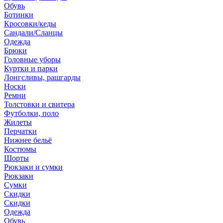
Обувь
Ботинки
Кросовки/кеды
Сандали/Сланцы
Одежда
Брюки
Головные уборы
Куртки и парки
Лонгсливы, рашгарды
Носки
Ремни
Толстовки и свитера
Футболки, поло
Жилеты
Перчатки
Нижнее бельё
Костюмы
Шорты
Рюкзаки и сумки
Рюкзаки
Сумки
Скидки
Скидки
Одежда
Обувь