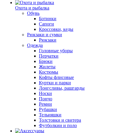
Охота и рыбалка
Обувь
Ботинки
Сапоги
Кроссовки, кеды
Рюкзаки и сумки
Рюкзаки
Одежда
Головные уборы
Перчатки
Брюки
Жилеты
Костюмы
Кофты флисовые
Куртки и парки
Лонгсливы, рашгарды
Носки
Пончо
Ремни
Рубашки
Тельняшки
Толстовки и свитера
Футболкии и поло