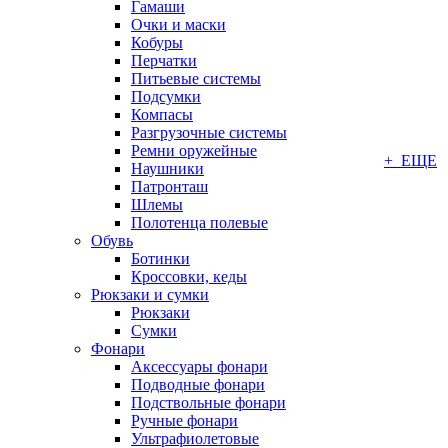
Гамаши
Очки и маски
Кобуры
Перчатки
Питьевые системы
Подсумки
Компасы
Разгрузочные системы
Ремни оружейные
+ ЕЩЕ
Наушники
Патронташ
Шлемы
Полотенца полевые
Обувь
Ботинки
Кроссовки, кеды
Рюкзаки и сумки
Рюкзаки
Сумки
Фонари
Аксессуары фонари
Подводные фонари
Подствольные фонари
Ручные фонари
Ультрафиолетовые