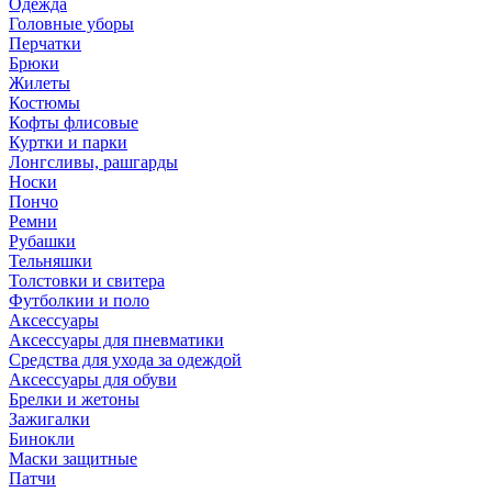
Одежда
Головные уборы
Перчатки
Брюки
Жилеты
Костюмы
Кофты флисовые
Куртки и парки
Лонгсливы, рашгарды
Носки
Пончо
Ремни
Рубашки
Тельняшки
Толстовки и свитера
Футболкии и поло
Аксессуары
Аксессуары для пневматики
Средства для ухода за одеждой
Аксессуары для обуви
Брелки и жетоны
Зажигалки
Бинокли
Маски защитные
Патчи