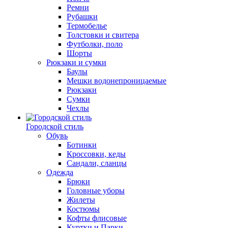
Ремни
Рубашки
Термобелье
Толстовки и свитера
Футболки, поло
Шорты
Рюкзаки и сумки
Баулы
Мешки водонепроницаемые
Рюкзаки
Сумки
Чехлы
Городской стиль
Обувь
Ботинки
Кроссовки, кеды
Сандали, сланцы
Одежда
Брюки
Головные уборы
Жилеты
Костюмы
Кофты флисовые
Куртки и Парки