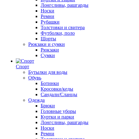
Лонгсливы, рашгарды
Носки
Ремни
Рубашки
Толстовки и свитера
Футболки, поло
Шорты
Рюкзаки и сумки
Рюкзаки
Сумки
Спорт
Бутылки для воды
Обувь
Ботинки
Кросовки/кеды
Сандали/Сланцы
Одежда
Брюки
Головные уборы
Куртки и парки
Лонгсливы, рашгарды
Носки
Ремни