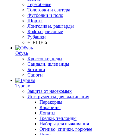
Термобельё
Толстовки и свитера
Футболки и поло
Шорты
Лонгсливы, рашгарды
Кофты флисовые
Рубашки
+ ЕЩЕ 6
Обувь
Кроссовки, кеды
Сандали, шлепанцы
Ботинки
Сапоги
Туризм
Защита от насекомых
Инструменты для выживания
Паракорды
Карабины
Лопаты
Грелки, теплоиды
Наборы для выживания
Огниво, спички, горючее
Пилы