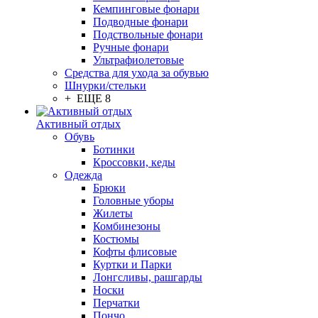
Кемпинговые фонари
Подводные фонари
Подствольные фонари
Ручные фонари
Ультрафиолетовые
Средства для ухода за обувью
Шнурки/стельки
+ ЕЩЕ 8
Активный отдых
Обувь
Ботинки
Кроссовки, кеды
Одежда
Брюки
Головные уборы
Жилеты
Комбинезоны
Костюмы
Кофты флисовые
Куртки и Парки
Лонгсливы, рашгарды
Носки
Перчатки
Пончо