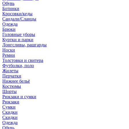
Обувь
Ботинки
Кросовки/кеды
Сандали/Сланцы
Одежда
Брюки
Головные уборы
Куртки и парки
Лонгсливы, рашгарды
Носки
Ремни
Толстовки и свитера
Футболки, поло
Жилеты
Перчатки
Нижнее бельё
Костюмы
Шорты
Рюкзаки и сумки
Рюкзаки
Сумки
Скидки
Скидки
Одежда
Обувь