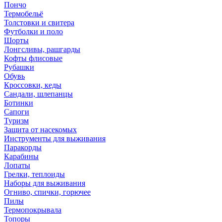
Пончо
Термобельё
Толстовки и свитера
Футболки и поло
Шорты
Лонгсливы, рашгарды
Кофты флисовые
Рубашки
Обувь
Кроссовки, кеды
Сандали, шлепанцы
Ботинки
Сапоги
Туризм
Защита от насекомых
Инструменты для выживания
Паракорды
Карабины
Лопаты
Грелки, теплоиды
Наборы для выживания
Огниво, спички, горючее
Пилы
Термопокрывала
Топоры