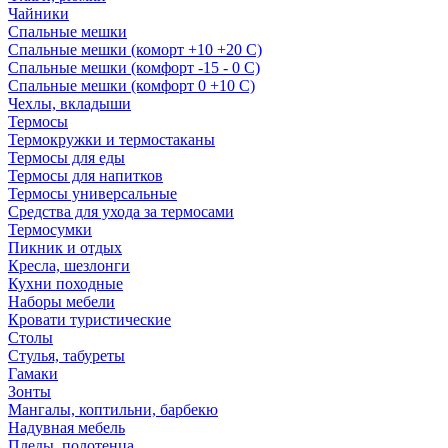
Чайники
Спальные мешки
Спальные мешки (коморт +10 +20 С)
Спальные мешки (комфорт -15 - 0 С)
Спальные мешки (комфорт 0 +10 С)
Чехлы, вкладыши
Термосы
Термокружки и термостаканы
Термосы для еды
Термосы для напитков
Термосы универсальные
Средства для ухода за термосами
Термосумки
Пикник и отдых
Кресла, шезлонги
Кухни походные
Наборы мебели
Кровати туристические
Столы
Стулья, табуреты
Гамаки
Зонты
Мангалы, коптильни, барбекю
Надувная мебель
Пледы, полотенца