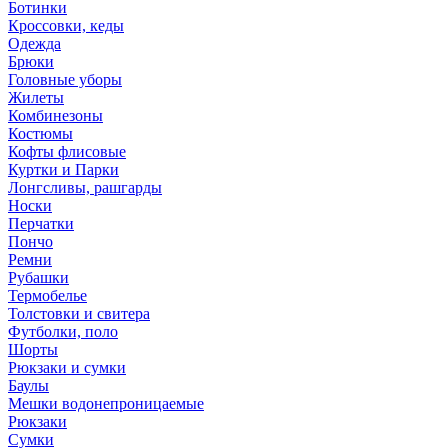
Ботинки
Кроссовки, кеды
Одежда
Брюки
Головные уборы
Жилеты
Комбинезоны
Костюмы
Кофты флисовые
Куртки и Парки
Лонгсливы, рашгарды
Носки
Перчатки
Пончо
Ремни
Рубашки
Термобелье
Толстовки и свитера
Футболки, поло
Шорты
Рюкзаки и сумки
Баулы
Мешки водонепроницаемые
Рюкзаки
Сумки