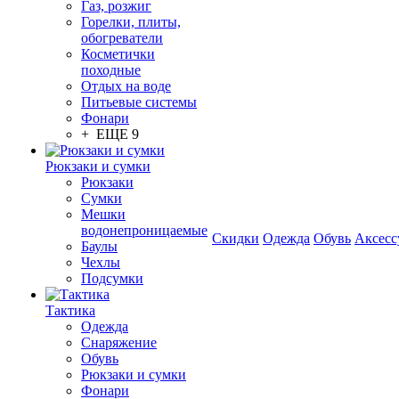
Газ, розжиг
Горелки, плиты,
обогреватели
Косметички
походные
Отдых на воде
Питьевые системы
Фонари
+ ЕЩЕ 9
Рюкзаки и сумки
Рюкзаки
Сумки
Мешки
водонепроницаемые
Скидки
Одежда
Обувь
Аксесс
Баулы
Чехлы
Подсумки
Тактика
Одежда
Снаряжение
Обувь
Рюкзаки и сумки
Фонари