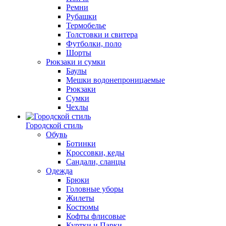
Ремни
Рубашки
Термобелье
Толстовки и свитера
Футболки, поло
Шорты
Рюкзаки и сумки
Баулы
Мешки водонепроницаемые
Рюкзаки
Сумки
Чехлы
Городской стиль
Обувь
Ботинки
Кроссовки, кеды
Сандали, сланцы
Одежда
Брюки
Головные уборы
Жилеты
Костюмы
Кофты флисовые
Куртки и Парки