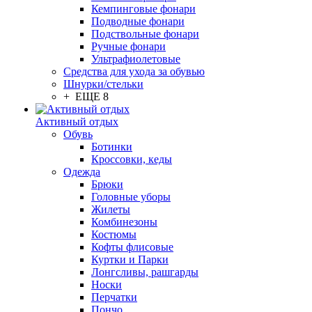
Кемпинговые фонари
Подводные фонари
Подствольные фонари
Ручные фонари
Ультрафиолетовые
Средства для ухода за обувью
Шнурки/стельки
+ ЕЩЕ 8
Активный отдых
Обувь
Ботинки
Кроссовки, кеды
Одежда
Брюки
Головные уборы
Жилеты
Комбинезоны
Костюмы
Кофты флисовые
Куртки и Парки
Лонгсливы, рашгарды
Носки
Перчатки
Пончо