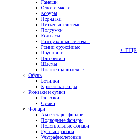
Гамаши
Очки и маски
Кобуры
Перчатки
Питьевые системы
Подсумки
Компасы
Разгрузочные системы
Ремни оружейные
+ ЕЩЕ
Наушники
Патронташ
Шлемы
Полотенца полевые
Обувь
Ботинки
Кроссовки, кеды
Рюкзаки и сумки
Рюкзаки
Сумки
Фонари
Аксессуары фонари
Подводные фонари
Подствольные фонари
Ручные фонари
Ультрафиолетовые