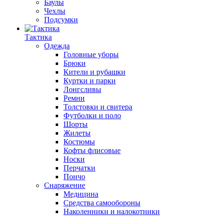
Баулы
Чехлы
Подсумки
Тактика
Одежда
Головные уборы
Брюки
Кители и рубашки
Куртки и парки
Лонгсливы
Ремни
Толстовки и свитера
Футболки и поло
Шорты
Жилеты
Костюмы
Кофты флисовые
Носки
Перчатки
Пончо
Снаряжение
Медицина
Средства самообороны
Наколенники и налокотники