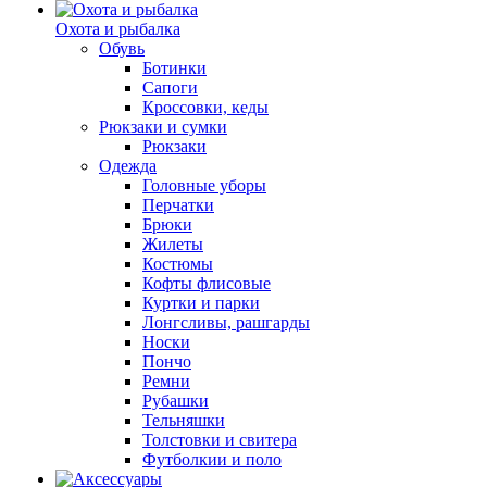
Охота и рыбалка
Обувь
Ботинки
Сапоги
Кроссовки, кеды
Рюкзаки и сумки
Рюкзаки
Одежда
Головные уборы
Перчатки
Брюки
Жилеты
Костюмы
Кофты флисовые
Куртки и парки
Лонгсливы, рашгарды
Носки
Пончо
Ремни
Рубашки
Тельняшки
Толстовки и свитера
Футболкии и поло