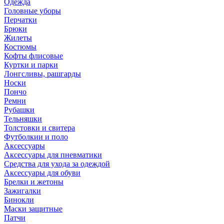
Одежда
Головные уборы
Перчатки
Брюки
Жилеты
Костюмы
Кофты флисовые
Куртки и парки
Лонгсливы, рашгарды
Носки
Пончо
Ремни
Рубашки
Тельняшки
Толстовки и свитера
Футболкии и поло
Аксессуары
Аксессуары для пневматики
Средства для ухода за одеждой
Аксессуары для обуви
Брелки и жетоны
Зажигалки
Бинокли
Маски защитные
Патчи