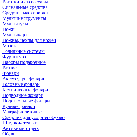
Рогатки и аксессуары
Сигнальные средства
Средства маскировки
Мультиинструменты
Мультитулы
Ножи
Мультикарты
Ножны, чехлы для ножей
Мачете
Точильные системы
Фурнитура
Наборы подарочные
Разное
Фонари
Аксессуары фонари
Головные фонари
Кемпинговые фонари
Подводные фонари
Подствольные фонари
Ручные фонари
Ультрафиолетовые
Средства для ухода за обувью
Шнурки/стельки
Активный отдых
Обувь