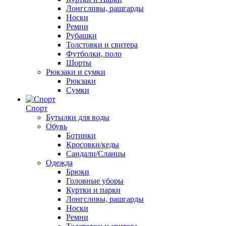
Лонгсливы, рашгарды
Носки
Ремни
Рубашки
Толстовки и свитера
Футболки, поло
Шорты
Рюкзаки и сумки
Рюкзаки
Сумки
Спорт
Бутылки для воды
Обувь
Ботинки
Кросовки/кеды
Сандали/Сланцы
Одежда
Брюки
Головные уборы
Куртки и парки
Лонгсливы, рашгарды
Носки
Ремни