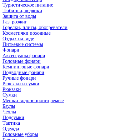
Туристическое питание
Тюбинги, ледянки
Защита от воды
Газ, розжиг
Горелки, плиты, обогреватели
Косметички походные
Отдых на воде
Питьевые системы
Фонари
Аксессуары фонари
Головные фонари
Кемпинговые фонари
Подводные фонари
Ручные фонари
Рюкзаки и сумки
Рюкзаки
Сумки
Мешки водонепроницаемые
Баулы
Чехлы
Подсумки
Тактика
Одежда
Головные уборы
Брюки