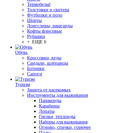
Термобельё
Толстовки и свитера
Футболки и поло
Шорты
Лонгсливы, рашгарды
Кофты флисовые
Рубашки
+ ЕЩЕ 6
Обувь
Кроссовки, кеды
Сандали, шлепанцы
Ботинки
Сапоги
Туризм
Защита от насекомых
Инструменты для выживания
Паракорды
Карабины
Лопаты
Грелки, теплоиды
Наборы для выживания
Огниво, спички, горючее
Пилы