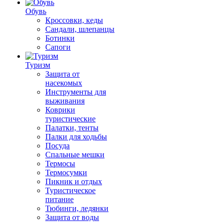
Обувь
Кроссовки, кеды
Сандали, шлепанцы
Ботинки
Сапоги
Туризм
Защита от
насекомых
Инструменты для
выживания
Коврики
туристические
Палатки, тенты
Палки для ходьбы
Посуда
Спальные мешки
Термосы
Термосумки
Пикник и отдых
Туристическое
питание
Тюбинги, ледянки
Защита от воды