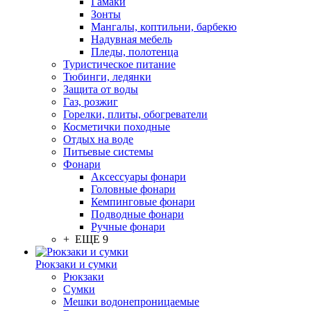
Гамаки
Зонты
Мангалы, коптильни, барбекю
Надувная мебель
Пледы, полотенца
Туристическое питание
Тюбинги, ледянки
Защита от воды
Газ, розжиг
Горелки, плиты, обогреватели
Косметички походные
Отдых на воде
Питьевые системы
Фонари
Аксессуары фонари
Головные фонари
Кемпинговые фонари
Подводные фонари
Ручные фонари
+ ЕЩЕ 9
Рюкзаки и сумки
Рюкзаки
Сумки
Мешки водонепроницаемые