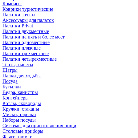
Компасы
Коврики туристические
Палатки, тенты
Аксессуары для палаток
Палатки Privat
Палатки двухместные
Палатки на пять и более мест
Палатки одноместные
Палатки пляжные
Палатки трехместные
Палатки четырехместные
Тенты, навесы
Шатры
Палки для ходьбы
Посуда
Бутылки
Ведра, канистры
Контейнеры
Котлы, сковороды
Кружки, стаканы
Миски, тарелки
Наборы посуды
Системы для приготовления пищи
Столовые приборы
Фляги, рюмки