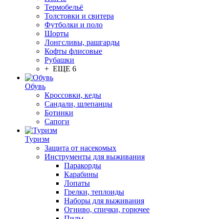
Термобельё
Толстовки и свитера
Футболки и поло
Шорты
Лонгсливы, рашгарды
Кофты флисовые
Рубашки
+ ЕЩЕ 6
Обувь
Кроссовки, кеды
Сандали, шлепанцы
Ботинки
Сапоги
Туризм
Защита от насекомых
Инструменты для выживания
Паракорды
Карабины
Лопаты
Грелки, теплоиды
Наборы для выживания
Огниво, спички, горючее
Пилы