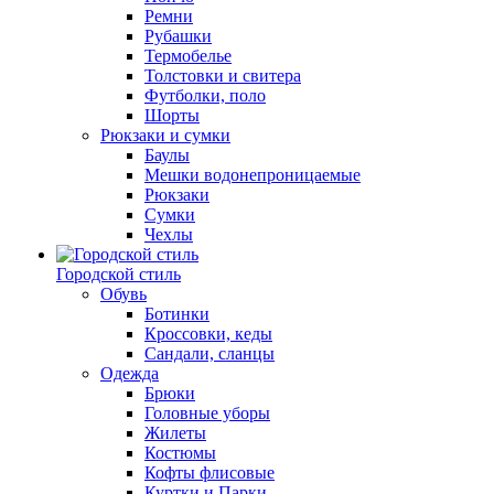
Ремни
Рубашки
Термобелье
Толстовки и свитера
Футболки, поло
Шорты
Рюкзаки и сумки
Баулы
Мешки водонепроницаемые
Рюкзаки
Сумки
Чехлы
Городской стиль
Обувь
Ботинки
Кроссовки, кеды
Сандали, сланцы
Одежда
Брюки
Головные уборы
Жилеты
Костюмы
Кофты флисовые
Куртки и Парки