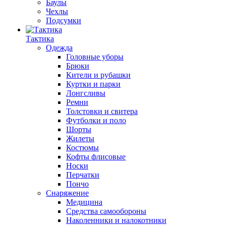
Баулы
Чехлы
Подсумки
Тактика
Одежда
Головные уборы
Брюки
Кители и рубашки
Куртки и парки
Лонгсливы
Ремни
Толстовки и свитера
Футболки и поло
Шорты
Жилеты
Костюмы
Кофты флисовые
Носки
Перчатки
Пончо
Снаряжение
Медицина
Средства самообороны
Наколенники и налокотники