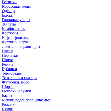
Ботинки
Кроссовки, кеды
Одежда
Брюки
Головные уборы
Жилеты
Комбинезоны
Костюмы
Кофты флисовые
Куртки и Парки
Лонгсливы, рашгарды
Носки
Перчатки
Пончо
Ремни
Рубашки
Термобелье
Толстовки и свитера
Футболки, поло
Шорты
Рюкзаки и сумки
Баулы
Мешки водонепроницаемые
Рюкзаки
Сумки