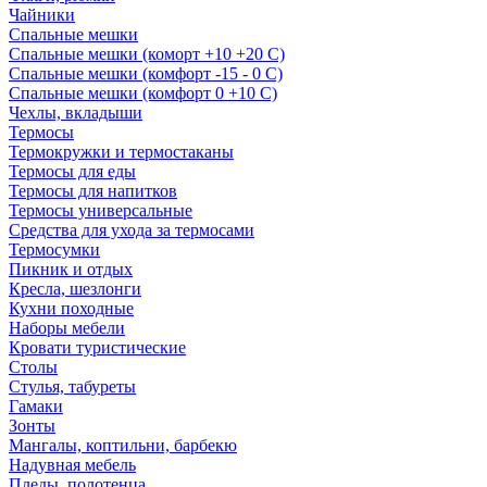
Чайники
Спальные мешки
Спальные мешки (коморт +10 +20 С)
Спальные мешки (комфорт -15 - 0 С)
Спальные мешки (комфорт 0 +10 С)
Чехлы, вкладыши
Термосы
Термокружки и термостаканы
Термосы для еды
Термосы для напитков
Термосы универсальные
Средства для ухода за термосами
Термосумки
Пикник и отдых
Кресла, шезлонги
Кухни походные
Наборы мебели
Кровати туристические
Столы
Стулья, табуреты
Гамаки
Зонты
Мангалы, коптильни, барбекю
Надувная мебель
Пледы, полотенца