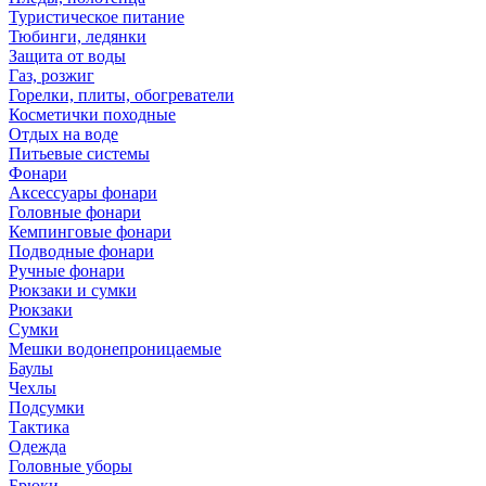
Туристическое питание
Тюбинги, ледянки
Защита от воды
Газ, розжиг
Горелки, плиты, обогреватели
Косметички походные
Отдых на воде
Питьевые системы
Фонари
Аксессуары фонари
Головные фонари
Кемпинговые фонари
Подводные фонари
Ручные фонари
Рюкзаки и сумки
Рюкзаки
Сумки
Мешки водонепроницаемые
Баулы
Чехлы
Подсумки
Тактика
Одежда
Головные уборы
Брюки