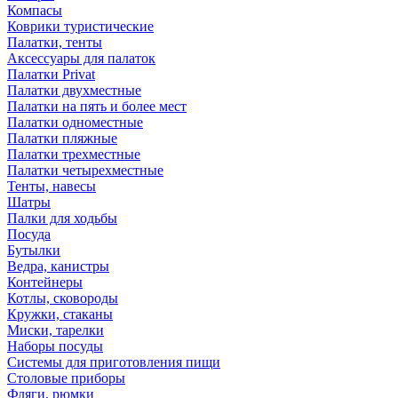
Компасы
Коврики туристические
Палатки, тенты
Аксессуары для палаток
Палатки Privat
Палатки двухместные
Палатки на пять и более мест
Палатки одноместные
Палатки пляжные
Палатки трехместные
Палатки четырехместные
Тенты, навесы
Шатры
Палки для ходьбы
Посуда
Бутылки
Ведра, канистры
Контейнеры
Котлы, сковороды
Кружки, стаканы
Миски, тарелки
Наборы посуды
Системы для приготовления пищи
Столовые приборы
Фляги, рюмки