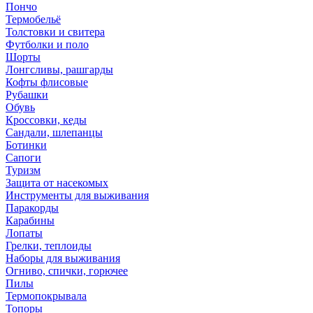
Пончо
Термобельё
Толстовки и свитера
Футболки и поло
Шорты
Лонгсливы, рашгарды
Кофты флисовые
Рубашки
Обувь
Кроссовки, кеды
Сандали, шлепанцы
Ботинки
Сапоги
Туризм
Защита от насекомых
Инструменты для выживания
Паракорды
Карабины
Лопаты
Грелки, теплоиды
Наборы для выживания
Огниво, спички, горючее
Пилы
Термопокрывала
Топоры