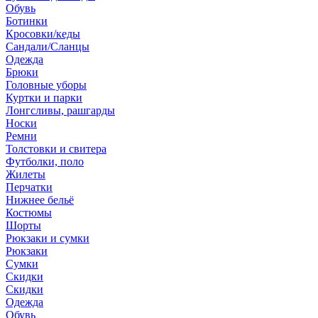
Обувь
Ботинки
Кросовки/кеды
Сандали/Сланцы
Одежда
Брюки
Головные уборы
Куртки и парки
Лонгсливы, рашгарды
Носки
Ремни
Толстовки и свитера
Футболки, поло
Жилеты
Перчатки
Нижнее бельё
Костюмы
Шорты
Рюкзаки и сумки
Рюкзаки
Сумки
Скидки
Скидки
Одежда
Обувь