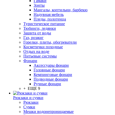
Гамаки
Зонты
Мангалы, коптильни, барбекю
Надувная мебель
Пледы, полотенца
Туристическое питание
Тюбинги, ледянки
Защита от воды
Газ, розжиг
Горелки, плиты, обогреватели
Косметички походные
Отдых на воде
Питьевые системы
Фонари
Аксессуары фонари
Головные фонари
Кемпинговые фонари
Подводные фонари
Ручные фонари
+ ЕЩЕ 9
Рюкзаки и сумки
Рюкзаки
Сумки
Мешки водонепроницаемые