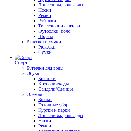
Лонгсливы, рашгарды
Носки
Ремни
Рубашки
Толстовки и свитера
Футболки, поло
Шорты
Рюкзаки и сумки
Рюкзаки
Сумки
Спорт
Бутылки для воды
Обувь
Ботинки
Кросовки/кеды
Сандали/Сланцы
Одежда
Брюки
Головные уборы
Куртки и парки
Лонгсливы, рашгарды
Носки
Ремни