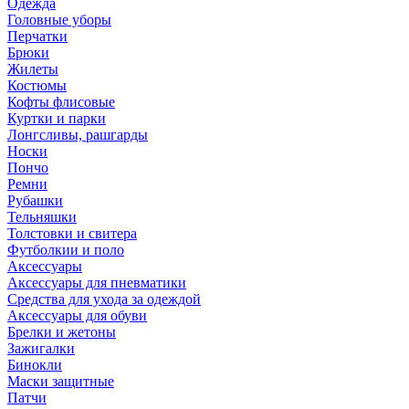
Одежда
Головные уборы
Перчатки
Брюки
Жилеты
Костюмы
Кофты флисовые
Куртки и парки
Лонгсливы, рашгарды
Носки
Пончо
Ремни
Рубашки
Тельняшки
Толстовки и свитера
Футболкии и поло
Аксессуары
Аксессуары для пневматики
Средства для ухода за одеждой
Аксессуары для обуви
Брелки и жетоны
Зажигалки
Бинокли
Маски защитные
Патчи