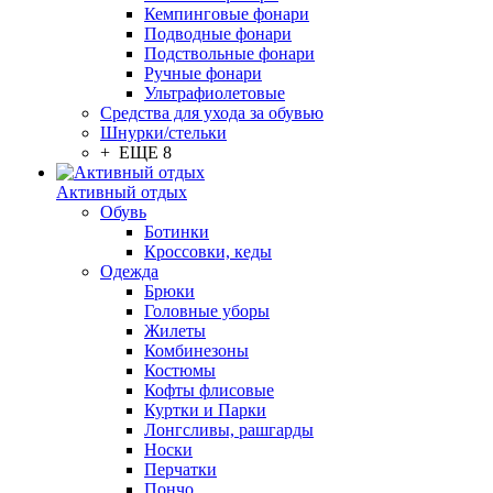
Кемпинговые фонари
Подводные фонари
Подствольные фонари
Ручные фонари
Ультрафиолетовые
Средства для ухода за обувью
Шнурки/стельки
+ ЕЩЕ 8
Активный отдых
Обувь
Ботинки
Кроссовки, кеды
Одежда
Брюки
Головные уборы
Жилеты
Комбинезоны
Костюмы
Кофты флисовые
Куртки и Парки
Лонгсливы, рашгарды
Носки
Перчатки
Пончо