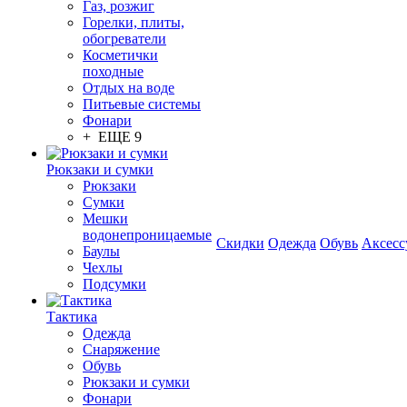
Газ, розжиг
Горелки, плиты,
обогреватели
Косметички
походные
Отдых на воде
Питьевые системы
Фонари
+ ЕЩЕ 9
Рюкзаки и сумки
Рюкзаки
Сумки
Мешки
водонепроницаемые
Скидки
Одежда
Обувь
Аксесс
Баулы
Чехлы
Подсумки
Тактика
Одежда
Снаряжение
Обувь
Рюкзаки и сумки
Фонари