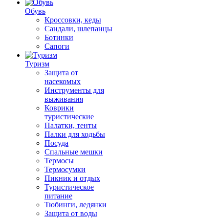
Обувь
Кроссовки, кеды
Сандали, шлепанцы
Ботинки
Сапоги
Туризм
Защита от
насекомых
Инструменты для
выживания
Коврики
туристические
Палатки, тенты
Палки для ходьбы
Посуда
Спальные мешки
Термосы
Термосумки
Пикник и отдых
Туристическое
питание
Тюбинги, ледянки
Защита от воды