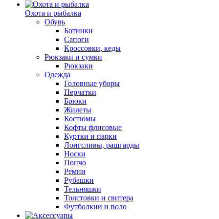
Охота и рыбалка
Обувь
Ботинки
Сапоги
Кроссовки, кеды
Рюкзаки и сумки
Рюкзаки
Одежда
Головные уборы
Перчатки
Брюки
Жилеты
Костюмы
Кофты флисовые
Куртки и парки
Лонгсливы, рашгарды
Носки
Пончо
Ремни
Рубашки
Тельняшки
Толстовки и свитера
Футболкии и поло