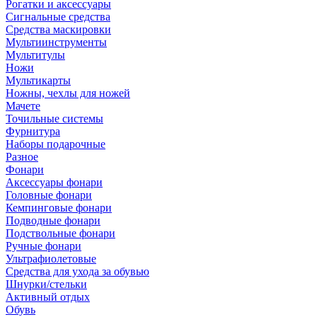
Рогатки и аксессуары
Сигнальные средства
Средства маскировки
Мультиинструменты
Мультитулы
Ножи
Мультикарты
Ножны, чехлы для ножей
Мачете
Точильные системы
Фурнитура
Наборы подарочные
Разное
Фонари
Аксессуары фонари
Головные фонари
Кемпинговые фонари
Подводные фонари
Подствольные фонари
Ручные фонари
Ультрафиолетовые
Средства для ухода за обувью
Шнурки/стельки
Активный отдых
Обувь