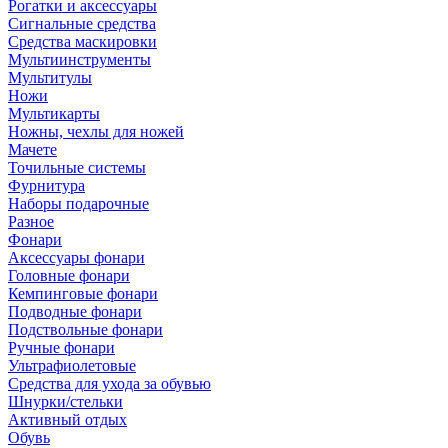
Рогатки и аксессуары
Сигнальные средства
Средства маскировки
Мультиинструменты
Мультитулы
Ножи
Мультикарты
Ножны, чехлы для ножей
Мачете
Точильные системы
Фурнитура
Наборы подарочные
Разное
Фонари
Аксессуары фонари
Головные фонари
Кемпинговые фонари
Подводные фонари
Подствольные фонари
Ручные фонари
Ультрафиолетовые
Средства для ухода за обувью
Шнурки/стельки
Активный отдых
Обувь