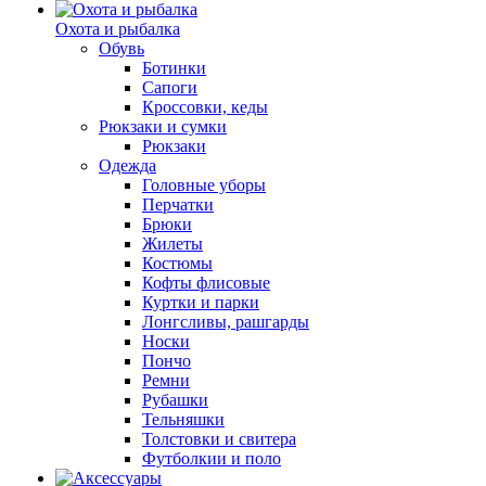
Охота и рыбалка
Обувь
Ботинки
Сапоги
Кроссовки, кеды
Рюкзаки и сумки
Рюкзаки
Одежда
Головные уборы
Перчатки
Брюки
Жилеты
Костюмы
Кофты флисовые
Куртки и парки
Лонгсливы, рашгарды
Носки
Пончо
Ремни
Рубашки
Тельняшки
Толстовки и свитера
Футболкии и поло