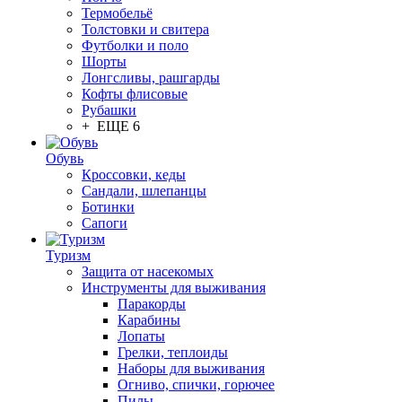
Термобельё
Толстовки и свитера
Футболки и поло
Шорты
Лонгсливы, рашгарды
Кофты флисовые
Рубашки
+ ЕЩЕ 6
Обувь
Кроссовки, кеды
Сандали, шлепанцы
Ботинки
Сапоги
Туризм
Защита от насекомых
Инструменты для выживания
Паракорды
Карабины
Лопаты
Грелки, теплоиды
Наборы для выживания
Огниво, спички, горючее
Пилы