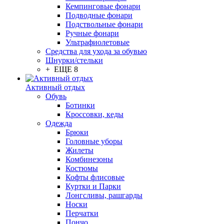
Кемпинговые фонари
Подводные фонари
Подствольные фонари
Ручные фонари
Ультрафиолетовые
Средства для ухода за обувью
Шнурки/стельки
+ ЕЩЕ 8
Активный отдых
Обувь
Ботинки
Кроссовки, кеды
Одежда
Брюки
Головные уборы
Жилеты
Комбинезоны
Костюмы
Кофты флисовые
Куртки и Парки
Лонгсливы, рашгарды
Носки
Перчатки
Пончо