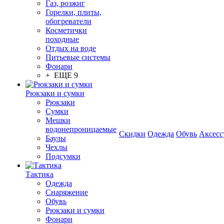
Газ, розжиг
Горелки, плиты,
обогреватели
Косметички
походные
Отдых на воде
Питьевые системы
Фонари
+ ЕЩЕ 9
Рюкзаки и сумки
Рюкзаки
Сумки
Мешки
водонепроницаемые
Скидки
Одежда
Обувь
Аксесс
Баулы
Чехлы
Подсумки
Тактика
Одежда
Снаряжение
Обувь
Рюкзаки и сумки
Фонари