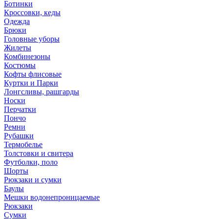
Ботинки
Кроссовки, кеды
Одежда
Брюки
Головные уборы
Жилеты
Комбинезоны
Костюмы
Кофты флисовые
Куртки и Парки
Лонгсливы, рашгарды
Носки
Перчатки
Пончо
Ремни
Рубашки
Термобелье
Толстовки и свитера
Футболки, поло
Шорты
Рюкзаки и сумки
Баулы
Мешки водонепроницаемые
Рюкзаки
Сумки