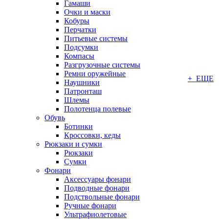
Гамаши
Очки и маски
Кобуры
Перчатки
Питьевые системы
Подсумки
Компасы
Разгрузочные системы
Ремни оружейные
+ ЕЩЕ
Наушники
Патронташ
Шлемы
Полотенца полевые
Обувь
Ботинки
Кроссовки, кеды
Рюкзаки и сумки
Рюкзаки
Сумки
Фонари
Аксессуары фонари
Подводные фонари
Подствольные фонари
Ручные фонари
Ультрафиолетовые