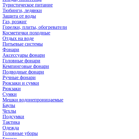
Туристическое питание
Тюбинги, ледянки
Защита от воды
Газ, розжиг
Горелки, плиты, обогреватели
Косметички походные
Отдых на воде
Питьевые системы
Фонари
Аксессуары фонари
Головные фонари
Кемпинговые фонари
Подводные фонари
Ручные фонари
Рюкзаки и сумки
Рюкзаки
Сумки
Мешки водонепроницаемые
Баулы
Чехлы
Подсумки
Тактика
Одежда
Головные уборы
Брюки