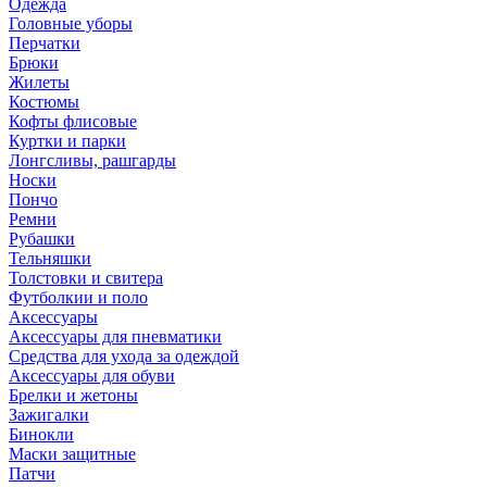
Одежда
Головные уборы
Перчатки
Брюки
Жилеты
Костюмы
Кофты флисовые
Куртки и парки
Лонгсливы, рашгарды
Носки
Пончо
Ремни
Рубашки
Тельняшки
Толстовки и свитера
Футболкии и поло
Аксессуары
Аксессуары для пневматики
Средства для ухода за одеждой
Аксессуары для обуви
Брелки и жетоны
Зажигалки
Бинокли
Маски защитные
Патчи