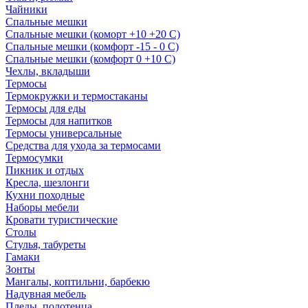
Чайники
Спальные мешки
Спальные мешки (коморт +10 +20 С)
Спальные мешки (комфорт -15 - 0 С)
Спальные мешки (комфорт 0 +10 С)
Чехлы, вкладыши
Термосы
Термокружки и термостаканы
Термосы для еды
Термосы для напитков
Термосы универсальные
Средства для ухода за термосами
Термосумки
Пикник и отдых
Кресла, шезлонги
Кухни походные
Наборы мебели
Кровати туристические
Столы
Стулья, табуреты
Гамаки
Зонты
Мангалы, коптильни, барбекю
Надувная мебель
Пледы, полотенца