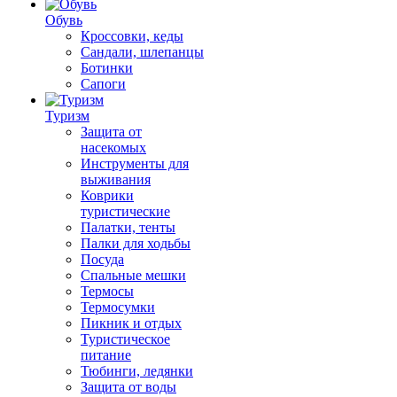
Обувь
Кроссовки, кеды
Сандали, шлепанцы
Ботинки
Сапоги
Туризм
Защита от
насекомых
Инструменты для
выживания
Коврики
туристические
Палатки, тенты
Палки для ходьбы
Посуда
Спальные мешки
Термосы
Термосумки
Пикник и отдых
Туристическое
питание
Тюбинги, ледянки
Защита от воды