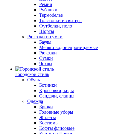
Ремни
Рубашки
Термобелье
Толстовки и свитера
Футболки, поло
Шорты
Рюкзаки и сумки
Баулы
Мешки водонепроницаемые
Рюкзаки
Сумки
Чехлы
Городской стиль
Обувь
Ботинки
Кроссовки, кеды
Сандали, сланцы
Одежда
Брюки
Головные уборы
Жилеты
Костюмы
Кофты флисовые
Куртки и Парки