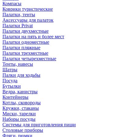
Компасы
Коврики туристические
Палатки, тенты
Аксессуары для палаток
Палатки Privat
Палатки двухместные
Палатки на пять и более мест
Палатки одноместные
Палатки пляжные
Палатки трехместные
Палатки четырехместные
Тенты, навесы
Шатры
Палки для ходьбы
Посуда
Бутылки
Ведра, канистры
Контейнеры
Котлы, сковороды
Кружки, стаканы
Миски, тарелки
Наборы посуды
Системы для приготовления пищи
Столовые приборы
Фляги, рюмки