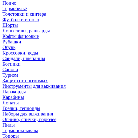
Пончо
Термобельё
Толстовки и свитера
Футболки и поло
Шорты
Лонгсливы, рашгарды
Кофты флисовые
Рубашки
Обувь
Кроссовки, кеды
Сандали, шлепанцы
Ботинки
Сапоги
Туризм
Защита от насекомых
Инструменты для выживания
Паракорды
Карабины
Лопаты
Грелки, теплоиды
Наборы для выживания
Огниво, спички, горючее
Пилы
Термопокрывала
Топоры