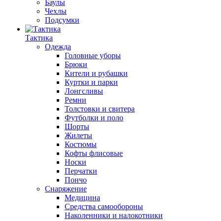
Баулы
Чехлы
Подсумки
Тактика
Одежда
Головные уборы
Брюки
Кители и рубашки
Куртки и парки
Лонгсливы
Ремни
Толстовки и свитера
Футболки и поло
Шорты
Жилеты
Костюмы
Кофты флисовые
Носки
Перчатки
Пончо
Снаряжение
Медицина
Средства самообороны
Наколенники и налокотники