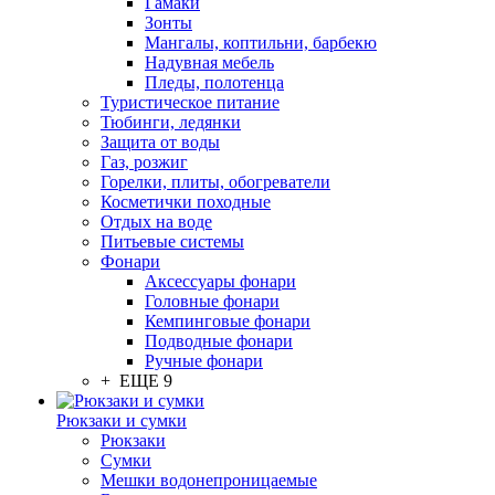
Гамаки
Зонты
Мангалы, коптильни, барбекю
Надувная мебель
Пледы, полотенца
Туристическое питание
Тюбинги, ледянки
Защита от воды
Газ, розжиг
Горелки, плиты, обогреватели
Косметички походные
Отдых на воде
Питьевые системы
Фонари
Аксессуары фонари
Головные фонари
Кемпинговые фонари
Подводные фонари
Ручные фонари
+ ЕЩЕ 9
Рюкзаки и сумки
Рюкзаки
Сумки
Мешки водонепроницаемые