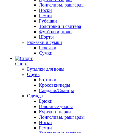
Лонгсливы, рашгарды
Носки
Ремни
Рубашки
Толстовки и свитера
Футболки, поло
Шорты
Рюкзаки и сумки
Рюкзаки
Сумки
Спорт
Бутылки для воды
Обувь
Ботинки
Кросовки/кеды
Сандали/Сланцы
Одежда
Брюки
Головные уборы
Куртки и парки
Лонгсливы, рашгарды
Носки
Ремни