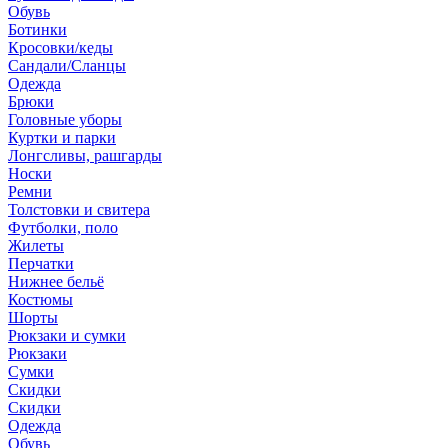
Обувь
Ботинки
Кросовки/кеды
Сандали/Сланцы
Одежда
Брюки
Головные уборы
Куртки и парки
Лонгсливы, рашгарды
Носки
Ремни
Толстовки и свитера
Футболки, поло
Жилеты
Перчатки
Нижнее бельё
Костюмы
Шорты
Рюкзаки и сумки
Рюкзаки
Сумки
Скидки
Скидки
Одежда
Обувь