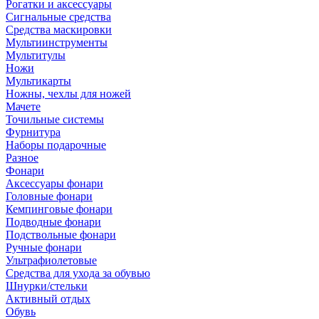
Рогатки и аксессуары
Сигнальные средства
Средства маскировки
Мультиинструменты
Мультитулы
Ножи
Мультикарты
Ножны, чехлы для ножей
Мачете
Точильные системы
Фурнитура
Наборы подарочные
Разное
Фонари
Аксессуары фонари
Головные фонари
Кемпинговые фонари
Подводные фонари
Подствольные фонари
Ручные фонари
Ультрафиолетовые
Средства для ухода за обувью
Шнурки/стельки
Активный отдых
Обувь