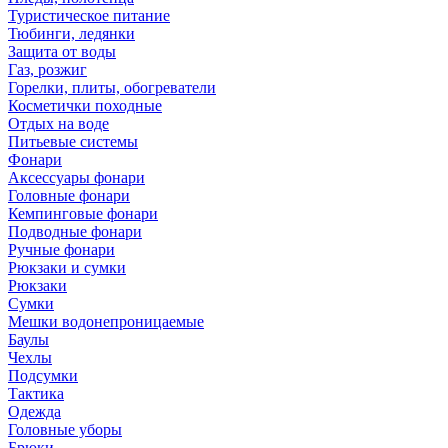
Туристическое питание
Тюбинги, ледянки
Защита от воды
Газ, розжиг
Горелки, плиты, обогреватели
Косметички походные
Отдых на воде
Питьевые системы
Фонари
Аксессуары фонари
Головные фонари
Кемпинговые фонари
Подводные фонари
Ручные фонари
Рюкзаки и сумки
Рюкзаки
Сумки
Мешки водонепроницаемые
Баулы
Чехлы
Подсумки
Тактика
Одежда
Головные уборы
Брюки