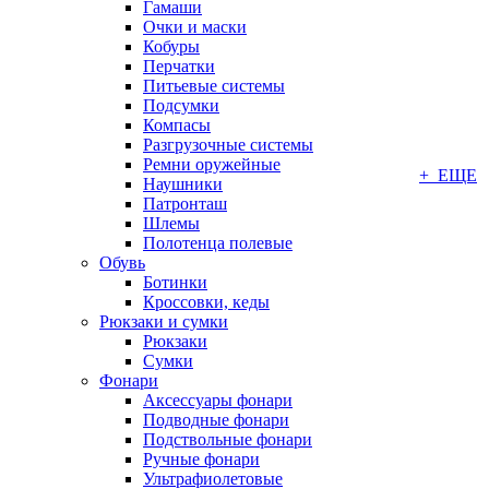
Гамаши
Очки и маски
Кобуры
Перчатки
Питьевые системы
Подсумки
Компасы
Разгрузочные системы
Ремни оружейные
+ ЕЩЕ
Наушники
Патронташ
Шлемы
Полотенца полевые
Обувь
Ботинки
Кроссовки, кеды
Рюкзаки и сумки
Рюкзаки
Сумки
Фонари
Аксессуары фонари
Подводные фонари
Подствольные фонари
Ручные фонари
Ультрафиолетовые