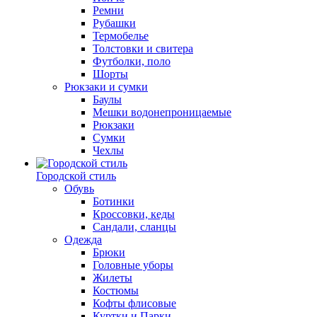
Ремни
Рубашки
Термобелье
Толстовки и свитера
Футболки, поло
Шорты
Рюкзаки и сумки
Баулы
Мешки водонепроницаемые
Рюкзаки
Сумки
Чехлы
Городской стиль
Обувь
Ботинки
Кроссовки, кеды
Сандали, сланцы
Одежда
Брюки
Головные уборы
Жилеты
Костюмы
Кофты флисовые
Куртки и Парки