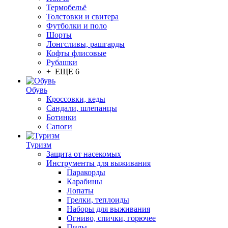
Термобельё
Толстовки и свитера
Футболки и поло
Шорты
Лонгсливы, рашгарды
Кофты флисовые
Рубашки
+ ЕЩЕ 6
Обувь
Кроссовки, кеды
Сандали, шлепанцы
Ботинки
Сапоги
Туризм
Защита от насекомых
Инструменты для выживания
Паракорды
Карабины
Лопаты
Грелки, теплоиды
Наборы для выживания
Огниво, спички, горючее
Пилы