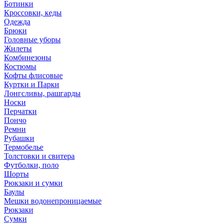
Ботинки
Кроссовки, кеды
Одежда
Брюки
Головные уборы
Жилеты
Комбинезоны
Костюмы
Кофты флисовые
Куртки и Парки
Лонгсливы, рашгарды
Носки
Перчатки
Пончо
Ремни
Рубашки
Термобелье
Толстовки и свитера
Футболки, поло
Шорты
Рюкзаки и сумки
Баулы
Мешки водонепроницаемые
Рюкзаки
Сумки