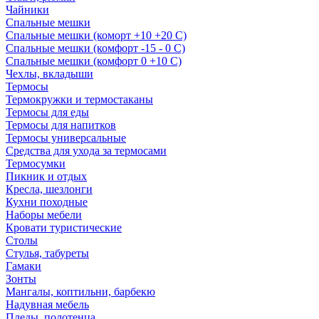
Чайники
Спальные мешки
Спальные мешки (коморт +10 +20 С)
Спальные мешки (комфорт -15 - 0 С)
Спальные мешки (комфорт 0 +10 С)
Чехлы, вкладыши
Термосы
Термокружки и термостаканы
Термосы для еды
Термосы для напитков
Термосы универсальные
Средства для ухода за термосами
Термосумки
Пикник и отдых
Кресла, шезлонги
Кухни походные
Наборы мебели
Кровати туристические
Столы
Стулья, табуреты
Гамаки
Зонты
Мангалы, коптильни, барбекю
Надувная мебель
Пледы, полотенца