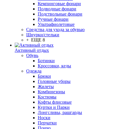
Кемпинговые фонари
Подводные фонари
Подствольные фонари
Ручные фонари
Ультрафиолетовые
Средства для ухода за обувью
Шнурки/стельки
+ ЕЩЕ 8
Активный отдых
Обувь
Ботинки
Кроссовки, кеды
Одежда
Брюки
Головные уборы
Жилеты
Комбинезоны
Костюмы
Кофты флисовые
Куртки и Парки
Лонгсливы, рашгарды
Носки
Перчатки
Пончо