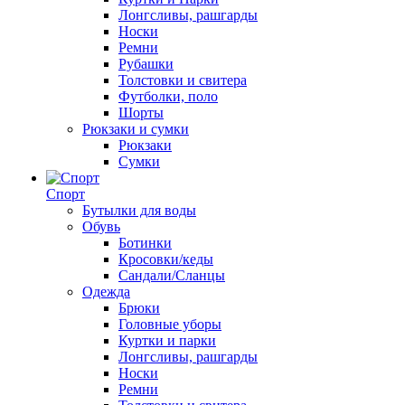
Лонгсливы, рашгарды
Носки
Ремни
Рубашки
Толстовки и свитера
Футболки, поло
Шорты
Рюкзаки и сумки
Рюкзаки
Сумки
Спорт
Бутылки для воды
Обувь
Ботинки
Кросовки/кеды
Сандали/Сланцы
Одежда
Брюки
Головные уборы
Куртки и парки
Лонгсливы, рашгарды
Носки
Ремни