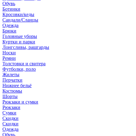
Обувь
Ботинки
Кросовки/кеды
Сандали/Сланцы
Одежда
Брюки
Головные уборы
Куртки и парки
Лонгсливы, рашгарды
Носки
Ремни
Толстовки и свитера
Футболки, поло
Жилеты
Перчатки
Нижнее бельё
Костюмы
Шорты
Рюкзаки и сумки
Рюкзаки
Сумки
Скидки
Скидки
Одежда
Обувь