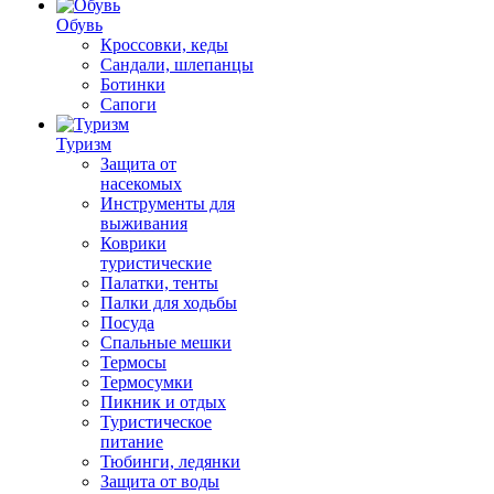
Обувь
Кроссовки, кеды
Сандали, шлепанцы
Ботинки
Сапоги
Туризм
Защита от
насекомых
Инструменты для
выживания
Коврики
туристические
Палатки, тенты
Палки для ходьбы
Посуда
Спальные мешки
Термосы
Термосумки
Пикник и отдых
Туристическое
питание
Тюбинги, ледянки
Защита от воды