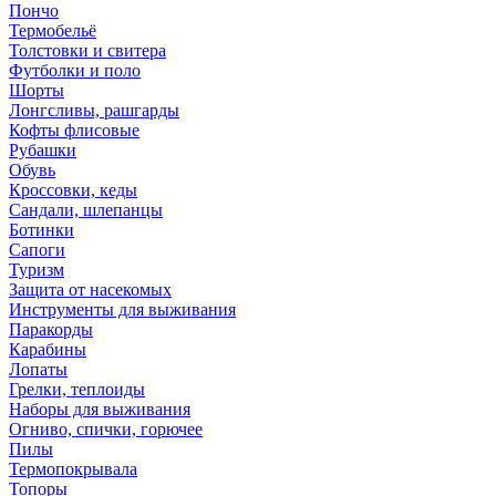
Пончо
Термобельё
Толстовки и свитера
Футболки и поло
Шорты
Лонгсливы, рашгарды
Кофты флисовые
Рубашки
Обувь
Кроссовки, кеды
Сандали, шлепанцы
Ботинки
Сапоги
Туризм
Защита от насекомых
Инструменты для выживания
Паракорды
Карабины
Лопаты
Грелки, теплоиды
Наборы для выживания
Огниво, спички, горючее
Пилы
Термопокрывала
Топоры