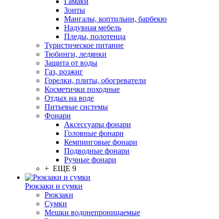
Гамаки
Зонты
Мангалы, коптильни, барбекю
Надувная мебель
Пледы, полотенца
Туристическое питание
Тюбинги, ледянки
Защита от воды
Газ, розжиг
Горелки, плиты, обогреватели
Косметички походные
Отдых на воде
Питьевые системы
Фонари
Аксессуары фонари
Головные фонари
Кемпинговые фонари
Подводные фонари
Ручные фонари
+ ЕЩЕ 9
Рюкзаки и сумки
Рюкзаки
Сумки
Мешки водонепроницаемые