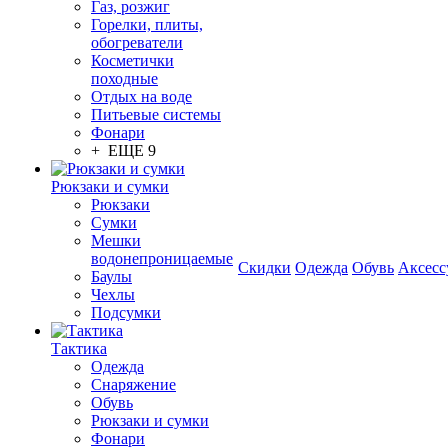
Газ, розжиг
Горелки, плиты,
обогреватели
Косметички
походные
Отдых на воде
Питьевые системы
Фонари
+ ЕЩЕ 9
Рюкзаки и сумки
Рюкзаки
Сумки
Мешки
водонепроницаемые
Скидки
Одежда
Обувь
Аксесс
Баулы
Чехлы
Подсумки
Тактика
Одежда
Снаряжение
Обувь
Рюкзаки и сумки
Фонари