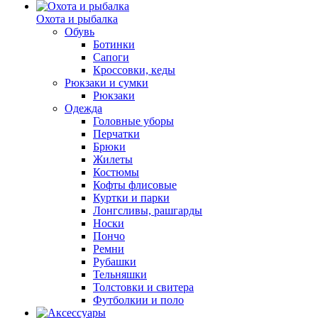
Охота и рыбалка
Обувь
Ботинки
Сапоги
Кроссовки, кеды
Рюкзаки и сумки
Рюкзаки
Одежда
Головные уборы
Перчатки
Брюки
Жилеты
Костюмы
Кофты флисовые
Куртки и парки
Лонгсливы, рашгарды
Носки
Пончо
Ремни
Рубашки
Тельняшки
Толстовки и свитера
Футболкии и поло