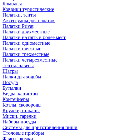
Компасы
Коврики туристические
Палатки, тенты
Аксессуары для палаток
Палатки Privat
Палатки двухместные
Палатки на пять и более мест
Палатки одноместные
Палатки пляжные
Палатки трехместные
Палатки четырехместные
Тенты, навесы
Шатры
Палки для ходьбы
Посуда
Бутылки
Ведра, канистры
Контейнеры
Котлы, сковороды
Кружки, стаканы
Миски, тарелки
Наборы посуды
Системы для приготовления пищи
Столовые приборы
Фляги, рюмки