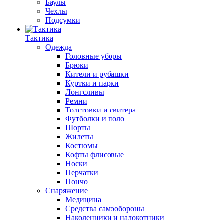
Баулы
Чехлы
Подсумки
Тактика
Одежда
Головные уборы
Брюки
Кители и рубашки
Куртки и парки
Лонгсливы
Ремни
Толстовки и свитера
Футболки и поло
Шорты
Жилеты
Костюмы
Кофты флисовые
Носки
Перчатки
Пончо
Снаряжение
Медицина
Средства самообороны
Наколенники и налокотники