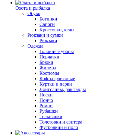
Охота и рыбалка
Обувь
Ботинки
Сапоги
Кроссовки, кеды
Рюкзаки и сумки
Рюкзаки
Одежда
Головные уборы
Перчатки
Брюки
Жилеты
Костюмы
Кофты флисовые
Куртки и парки
Лонгсливы, рашгарды
Носки
Пончо
Ремни
Рубашки
Тельняшки
Толстовки и свитера
Футболкии и поло