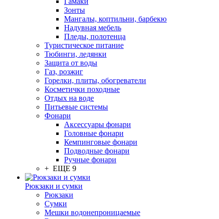
Гамаки
Зонты
Мангалы, коптильни, барбекю
Надувная мебель
Пледы, полотенца
Туристическое питание
Тюбинги, ледянки
Защита от воды
Газ, розжиг
Горелки, плиты, обогреватели
Косметички походные
Отдых на воде
Питьевые системы
Фонари
Аксессуары фонари
Головные фонари
Кемпинговые фонари
Подводные фонари
Ручные фонари
+ ЕЩЕ 9
Рюкзаки и сумки
Рюкзаки
Сумки
Мешки водонепроницаемые