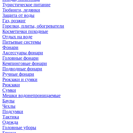
Туристическое питание
Тюбинги, ледянки
Защита от воды
Газ, розжиг
Горелки, плиты, обогреватели
Косметички походные
Отдых на воде
Питьевые системы
Фонари
Аксессуары фонари
Головные фонари
Кемпинговые фонари
Подводные фонари
Ручные фонари
Рюкзаки и сумки
Рюкзаки
Сумки
Мешки водонепроницаемые
Баулы
Чехлы
Подсумки
Тактика
Одежда
Головные уборы
Брюки