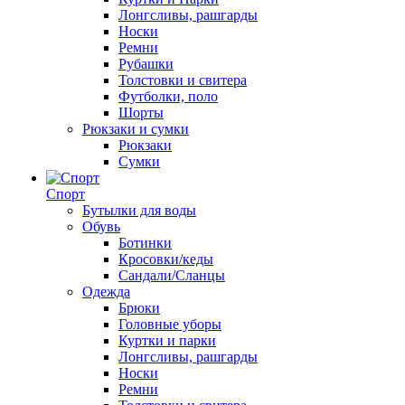
Лонгсливы, рашгарды
Носки
Ремни
Рубашки
Толстовки и свитера
Футболки, поло
Шорты
Рюкзаки и сумки
Рюкзаки
Сумки
Спорт
Бутылки для воды
Обувь
Ботинки
Кросовки/кеды
Сандали/Сланцы
Одежда
Брюки
Головные уборы
Куртки и парки
Лонгсливы, рашгарды
Носки
Ремни