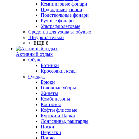
Кемпинговые фонари
Подводные фонари
Подствольные фонари
Ручные фонари
Ультрафиолетовые
Средства для ухода за обувью
Шнурки/стельки
+ ЕЩЕ 8
Активный отдых
Обувь
Ботинки
Кроссовки, кеды
Одежда
Брюки
Головные уборы
Жилеты
Комбинезоны
Костюмы
Кофты флисовые
Куртки и Парки
Лонгсливы, рашгарды
Носки
Перчатки
Пончо