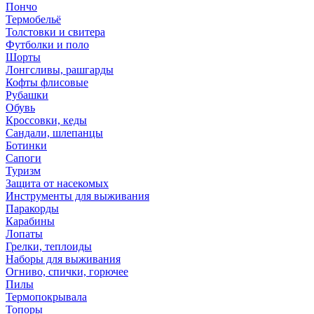
Пончо
Термобельё
Толстовки и свитера
Футболки и поло
Шорты
Лонгсливы, рашгарды
Кофты флисовые
Рубашки
Обувь
Кроссовки, кеды
Сандали, шлепанцы
Ботинки
Сапоги
Туризм
Защита от насекомых
Инструменты для выживания
Паракорды
Карабины
Лопаты
Грелки, теплоиды
Наборы для выживания
Огниво, спички, горючее
Пилы
Термопокрывала
Топоры