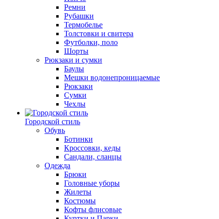
Ремни
Рубашки
Термобелье
Толстовки и свитера
Футболки, поло
Шорты
Рюкзаки и сумки
Баулы
Мешки водонепроницаемые
Рюкзаки
Сумки
Чехлы
Городской стиль
Обувь
Ботинки
Кроссовки, кеды
Сандали, сланцы
Одежда
Брюки
Головные уборы
Жилеты
Костюмы
Кофты флисовые
Куртки и Парки