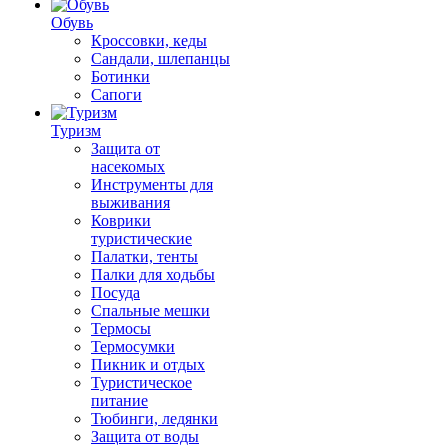
Обувь
Кроссовки, кеды
Сандали, шлепанцы
Ботинки
Сапоги
Туризм
Защита от
насекомых
Инструменты для
выживания
Коврики
туристические
Палатки, тенты
Палки для ходьбы
Посуда
Спальные мешки
Термосы
Термосумки
Пикник и отдых
Туристическое
питание
Тюбинги, ледянки
Защита от воды