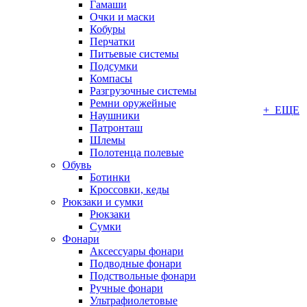
Гамаши
Очки и маски
Кобуры
Перчатки
Питьевые системы
Подсумки
Компасы
Разгрузочные системы
Ремни оружейные
+ ЕЩЕ
Наушники
Патронташ
Шлемы
Полотенца полевые
Обувь
Ботинки
Кроссовки, кеды
Рюкзаки и сумки
Рюкзаки
Сумки
Фонари
Аксессуары фонари
Подводные фонари
Подствольные фонари
Ручные фонари
Ультрафиолетовые