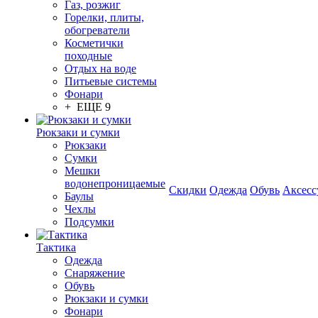
Газ, розжиг
Горелки, плиты,
обогреватели
Косметички
походные
Отдых на воде
Питьевые системы
Фонари
+ ЕЩЕ 9
Рюкзаки и сумки
Рюкзаки
Сумки
Мешки
водонепроницаемые
Скидки
Одежда
Обувь
Аксесс
Баулы
Чехлы
Подсумки
Тактика
Одежда
Снаряжение
Обувь
Рюкзаки и сумки
Фонари