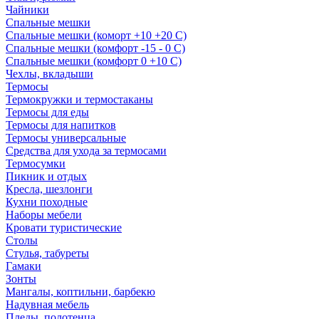
Чайники
Спальные мешки
Спальные мешки (коморт +10 +20 С)
Спальные мешки (комфорт -15 - 0 С)
Спальные мешки (комфорт 0 +10 С)
Чехлы, вкладыши
Термосы
Термокружки и термостаканы
Термосы для еды
Термосы для напитков
Термосы универсальные
Средства для ухода за термосами
Термосумки
Пикник и отдых
Кресла, шезлонги
Кухни походные
Наборы мебели
Кровати туристические
Столы
Стулья, табуреты
Гамаки
Зонты
Мангалы, коптильни, барбекю
Надувная мебель
Пледы, полотенца