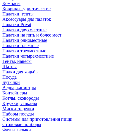
Компасы
Коврики туристические
Палатки, тенты
Аксессуары для палаток
Палатки Privat
Палатки двухместные
Палатки на пять и более мест
Палатки одноместные
Палатки пляжные
Палатки трехместные
Палатки четырехместные
Тенты, навесы
Шатры
Палки для ходьбы
Посуда
Бутылки
Ведра, канистры
Контейнеры
Котлы, сковороды
Кружки, стаканы
Миски, тарелки
Наборы посуды
Системы для приготовления пищи
Столовые приборы
Фляги, рюмки