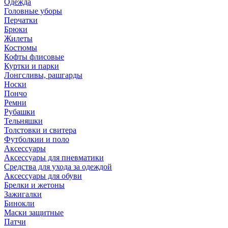
Одежда
Головные уборы
Перчатки
Брюки
Жилеты
Костюмы
Кофты флисовые
Куртки и парки
Лонгсливы, рашгарды
Носки
Пончо
Ремни
Рубашки
Тельняшки
Толстовки и свитера
Футболкии и поло
Аксессуары
Аксессуары для пневматики
Средства для ухода за одеждой
Аксессуары для обуви
Брелки и жетоны
Зажигалки
Бинокли
Маски защитные
Патчи