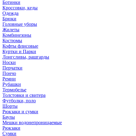
Ботинки
Кроссовки, кеды
Одежда
Брюки
Головные уборы
Жилеты
Комбинезоны
Костюмы
Кофты флисовые
Куртки и Парки
Лонгсливы, рашгарды
Носки
Перчатки
Пончо
Ремни
Рубашки
Термобелье
Толстовки и свитера
Футболки, поло
Шорты
Рюкзаки и сумки
Баулы
Мешки водонепроницаемые
Рюкзаки
Сумки