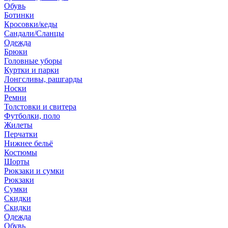
Обувь
Ботинки
Кросовки/кеды
Сандали/Сланцы
Одежда
Брюки
Головные уборы
Куртки и парки
Лонгсливы, рашгарды
Носки
Ремни
Толстовки и свитера
Футболки, поло
Жилеты
Перчатки
Нижнее бельё
Костюмы
Шорты
Рюкзаки и сумки
Рюкзаки
Сумки
Скидки
Скидки
Одежда
Обувь