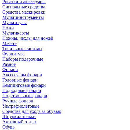
Рогатки и аксессуары
Сигнальные средства
Средства маскировки
Мультиинструменты
Мультитулы
Ножи
Мультикарты
Ножны, чехлы для ножей
Мачете
Точильные системы
Фурнитура
Наборы подарочные
Разное
Фонари
Аксессуары фонари
Головные фонари
Кемпинговые фонари
Подводные фонари
Подствольные фонари
Ручные фонари
Ультрафиолетовые
Средства для ухода за обувью
Шнурки/стельки
Активный отдых
Обувь