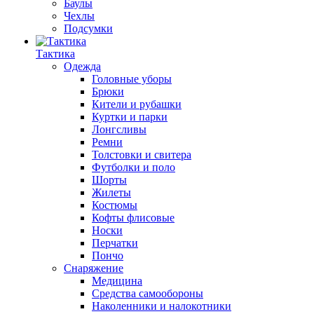
Баулы
Чехлы
Подсумки
Тактика
Одежда
Головные уборы
Брюки
Кители и рубашки
Куртки и парки
Лонгсливы
Ремни
Толстовки и свитера
Футболки и поло
Шорты
Жилеты
Костюмы
Кофты флисовые
Носки
Перчатки
Пончо
Снаряжение
Медицина
Средства самообороны
Наколенники и налокотники