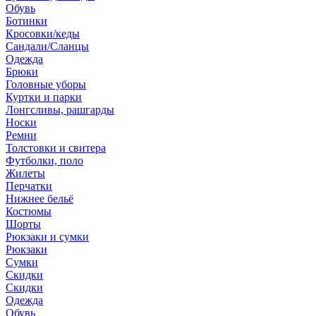
Обувь
Ботинки
Кросовки/кеды
Сандали/Сланцы
Одежда
Брюки
Головные уборы
Куртки и парки
Лонгсливы, рашгарды
Носки
Ремни
Толстовки и свитера
Футболки, поло
Жилеты
Перчатки
Нижнее бельё
Костюмы
Шорты
Рюкзаки и сумки
Рюкзаки
Сумки
Скидки
Скидки
Одежда
Обувь