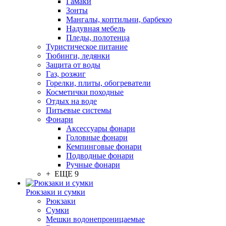
Гамаки
Зонты
Мангалы, коптильни, барбекю
Надувная мебель
Пледы, полотенца
Туристическое питание
Тюбинги, ледянки
Защита от воды
Газ, розжиг
Горелки, плиты, обогреватели
Косметички походные
Отдых на воде
Питьевые системы
Фонари
Аксессуары фонари
Головные фонари
Кемпинговые фонари
Подводные фонари
Ручные фонари
+ ЕЩЕ 9
Рюкзаки и сумки
Рюкзаки
Сумки
Мешки водонепроницаемые