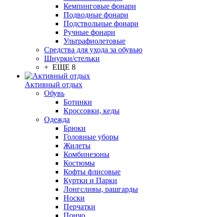
Кемпинговые фонари
Подводные фонари
Подствольные фонари
Ручные фонари
Ультрафиолетовые
Средства для ухода за обувью
Шнурки/стельки
+ ЕЩЕ 8
Активный отдых
Обувь
Ботинки
Кроссовки, кеды
Одежда
Брюки
Головные уборы
Жилеты
Комбинезоны
Костюмы
Кофты флисовые
Куртки и Парки
Лонгсливы, рашгарды
Носки
Перчатки
Пончо