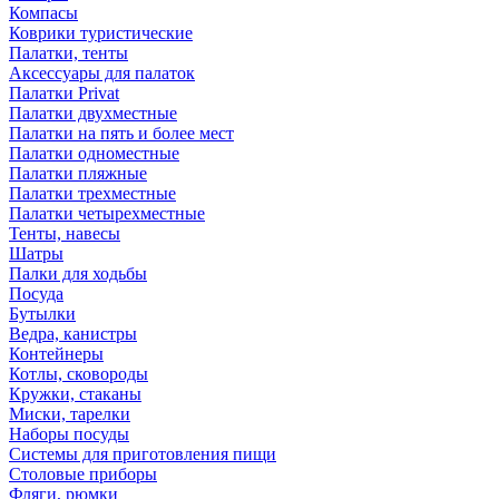
Компасы
Коврики туристические
Палатки, тенты
Аксессуары для палаток
Палатки Privat
Палатки двухместные
Палатки на пять и более мест
Палатки одноместные
Палатки пляжные
Палатки трехместные
Палатки четырехместные
Тенты, навесы
Шатры
Палки для ходьбы
Посуда
Бутылки
Ведра, канистры
Контейнеры
Котлы, сковороды
Кружки, стаканы
Миски, тарелки
Наборы посуды
Системы для приготовления пищи
Столовые приборы
Фляги, рюмки