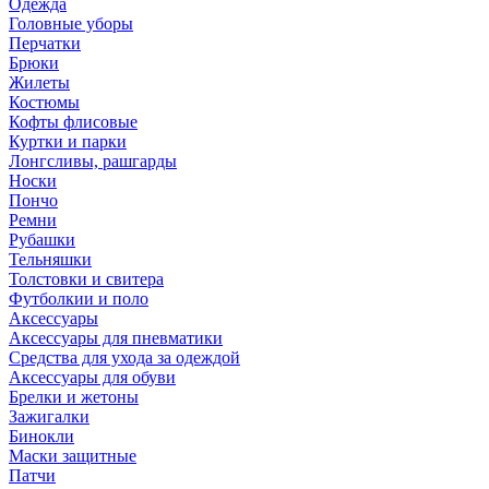
Одежда
Головные уборы
Перчатки
Брюки
Жилеты
Костюмы
Кофты флисовые
Куртки и парки
Лонгсливы, рашгарды
Носки
Пончо
Ремни
Рубашки
Тельняшки
Толстовки и свитера
Футболкии и поло
Аксессуары
Аксессуары для пневматики
Средства для ухода за одеждой
Аксессуары для обуви
Брелки и жетоны
Зажигалки
Бинокли
Маски защитные
Патчи