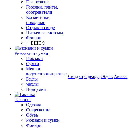
Газ, розжиг
Горелки, плиты,
обогреватели
Косметички
походные
Отдых на воде
Питьевые системы
Фонари
+ ЕЩЕ 9
Рюкзаки и сумки
Рюкзаки
Сумки
Мешки
водонепроницаемые
Скидки
Одежда
Обувь
Аксесс
Баулы
Чехлы
Подсумки
Тактика
Одежда
Снаряжение
Обувь
Рюкзаки и сумки
Фонари