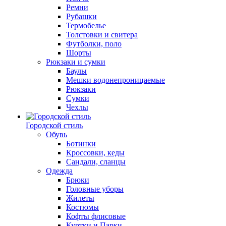
Ремни
Рубашки
Термобелье
Толстовки и свитера
Футболки, поло
Шорты
Рюкзаки и сумки
Баулы
Мешки водонепроницаемые
Рюкзаки
Сумки
Чехлы
Городской стиль
Обувь
Ботинки
Кроссовки, кеды
Сандали, сланцы
Одежда
Брюки
Головные уборы
Жилеты
Костюмы
Кофты флисовые
Куртки и Парки