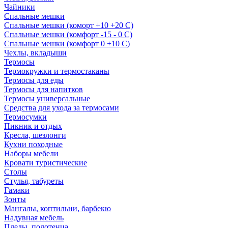
Чайники
Спальные мешки
Спальные мешки (коморт +10 +20 С)
Спальные мешки (комфорт -15 - 0 С)
Спальные мешки (комфорт 0 +10 С)
Чехлы, вкладыши
Термосы
Термокружки и термостаканы
Термосы для еды
Термосы для напитков
Термосы универсальные
Средства для ухода за термосами
Термосумки
Пикник и отдых
Кресла, шезлонги
Кухни походные
Наборы мебели
Кровати туристические
Столы
Стулья, табуреты
Гамаки
Зонты
Мангалы, коптильни, барбекю
Надувная мебель
Пледы, полотенца