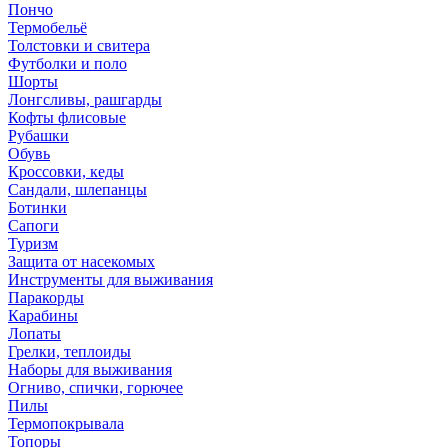
Пончо
Термобельё
Толстовки и свитера
Футболки и поло
Шорты
Лонгсливы, рашгарды
Кофты флисовые
Рубашки
Обувь
Кроссовки, кеды
Сандали, шлепанцы
Ботинки
Сапоги
Туризм
Защита от насекомых
Инструменты для выживания
Паракорды
Карабины
Лопаты
Грелки, теплоиды
Наборы для выживания
Огниво, спички, горючее
Пилы
Термопокрывала
Топоры