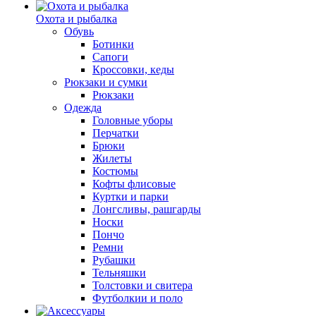
Охота и рыбалка
Обувь
Ботинки
Сапоги
Кроссовки, кеды
Рюкзаки и сумки
Рюкзаки
Одежда
Головные уборы
Перчатки
Брюки
Жилеты
Костюмы
Кофты флисовые
Куртки и парки
Лонгсливы, рашгарды
Носки
Пончо
Ремни
Рубашки
Тельняшки
Толстовки и свитера
Футболкии и поло