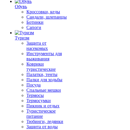
Обувь
Кроссовки, кеды
Сандали, шлепанцы
Ботинки
Сапоги
Туризм
Защита от
насекомых
Инструменты для
выживания
Коврики
туристические
Палатки, тенты
Палки для ходьбы
Посуда
Спальные мешки
Термосы
Термосумки
Пикник и отдых
Туристическое
питание
Тюбинги, ледянки
Защита от воды