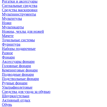
Рогатки и аксессуары
Сигнальные средства
Средства маскировки
Мультиинструменты
Мультитулы
Ножи
Мультикарты
Ножны, чехлы для ножей
Мачете
Точильные системы
Фурнитура
Наборы подарочные
Разное
Фонари
Аксессуары фонари
Головные фонари
Кемпинговые фонари
Подводные фонари
Подствольные фонари
Ручные фонари
Ультрафиолетовые
Средства для ухода за обувью
Шнурки/стельки
Активный отдых
Обувь