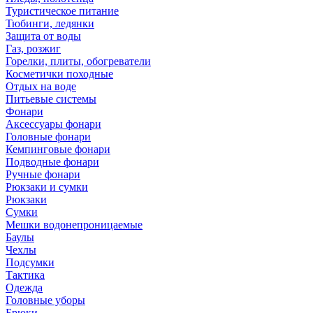
Туристическое питание
Тюбинги, ледянки
Защита от воды
Газ, розжиг
Горелки, плиты, обогреватели
Косметички походные
Отдых на воде
Питьевые системы
Фонари
Аксессуары фонари
Головные фонари
Кемпинговые фонари
Подводные фонари
Ручные фонари
Рюкзаки и сумки
Рюкзаки
Сумки
Мешки водонепроницаемые
Баулы
Чехлы
Подсумки
Тактика
Одежда
Головные уборы
Брюки