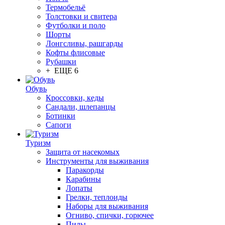
Термобельё
Толстовки и свитера
Футболки и поло
Шорты
Лонгсливы, рашгарды
Кофты флисовые
Рубашки
+ ЕЩЕ 6
Обувь
Кроссовки, кеды
Сандали, шлепанцы
Ботинки
Сапоги
Туризм
Защита от насекомых
Инструменты для выживания
Паракорды
Карабины
Лопаты
Грелки, теплоиды
Наборы для выживания
Огниво, спички, горючее
Пилы