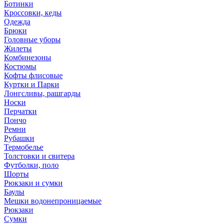
Ботинки
Кроссовки, кеды
Одежда
Брюки
Головные уборы
Жилеты
Комбинезоны
Костюмы
Кофты флисовые
Куртки и Парки
Лонгсливы, рашгарды
Носки
Перчатки
Пончо
Ремни
Рубашки
Термобелье
Толстовки и свитера
Футболки, поло
Шорты
Рюкзаки и сумки
Баулы
Мешки водонепроницаемые
Рюкзаки
Сумки