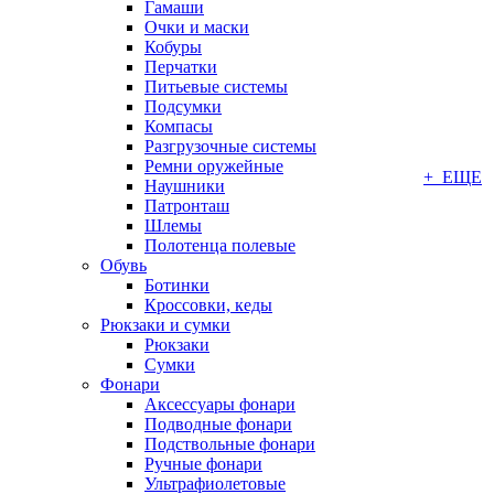
Гамаши
Очки и маски
Кобуры
Перчатки
Питьевые системы
Подсумки
Компасы
Разгрузочные системы
Ремни оружейные
+ ЕЩЕ
Наушники
Патронташ
Шлемы
Полотенца полевые
Обувь
Ботинки
Кроссовки, кеды
Рюкзаки и сумки
Рюкзаки
Сумки
Фонари
Аксессуары фонари
Подводные фонари
Подствольные фонари
Ручные фонари
Ультрафиолетовые