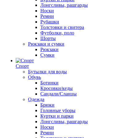
Лонгсливы, рашгарды
Носки
Ремни
Рубашки
Толстовки и свитера
Футболки, поло
Шорты
Рюкзаки и сумки
Рюкзаки
Сумки
Спорт
Бутылки для воды
Обувь
Ботинки
Кросовки/кеды
Сандали/Сланцы
Одежда
Брюки
Головные уборы
Куртки и парки
Лонгсливы, рашгарды
Носки
Ремни