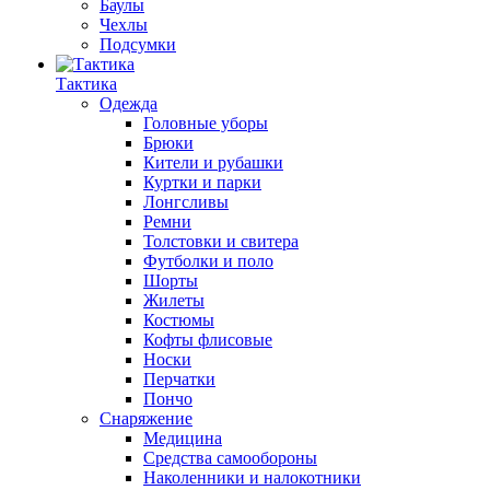
Баулы
Чехлы
Подсумки
Тактика
Одежда
Головные уборы
Брюки
Кители и рубашки
Куртки и парки
Лонгсливы
Ремни
Толстовки и свитера
Футболки и поло
Шорты
Жилеты
Костюмы
Кофты флисовые
Носки
Перчатки
Пончо
Снаряжение
Медицина
Средства самообороны
Наколенники и налокотники