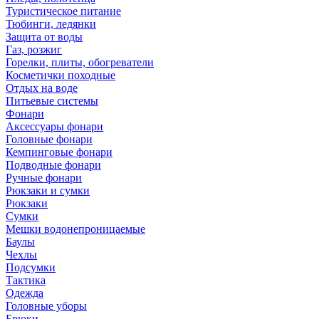
Туристическое питание
Тюбинги, ледянки
Защита от воды
Газ, розжиг
Горелки, плиты, обогреватели
Косметички походные
Отдых на воде
Питьевые системы
Фонари
Аксессуары фонари
Головные фонари
Кемпинговые фонари
Подводные фонари
Ручные фонари
Рюкзаки и сумки
Рюкзаки
Сумки
Мешки водонепроницаемые
Баулы
Чехлы
Подсумки
Тактика
Одежда
Головные уборы
Брюки