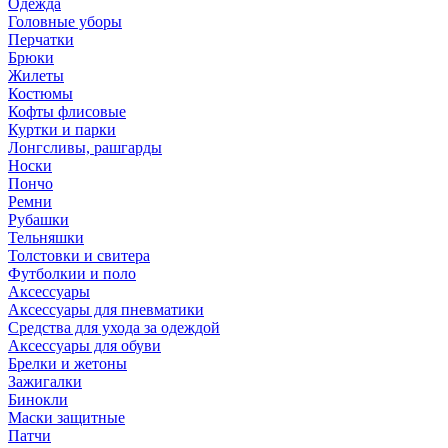
Одежда
Головные уборы
Перчатки
Брюки
Жилеты
Костюмы
Кофты флисовые
Куртки и парки
Лонгсливы, рашгарды
Носки
Пончо
Ремни
Рубашки
Тельняшки
Толстовки и свитера
Футболкии и поло
Аксессуары
Аксессуары для пневматики
Средства для ухода за одеждой
Аксессуары для обуви
Брелки и жетоны
Зажигалки
Бинокли
Маски защитные
Патчи