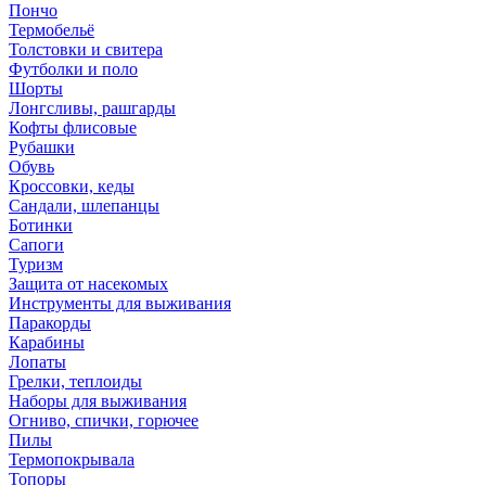
Пончо
Термобельё
Толстовки и свитера
Футболки и поло
Шорты
Лонгсливы, рашгарды
Кофты флисовые
Рубашки
Обувь
Кроссовки, кеды
Сандали, шлепанцы
Ботинки
Сапоги
Туризм
Защита от насекомых
Инструменты для выживания
Паракорды
Карабины
Лопаты
Грелки, теплоиды
Наборы для выживания
Огниво, спички, горючее
Пилы
Термопокрывала
Топоры