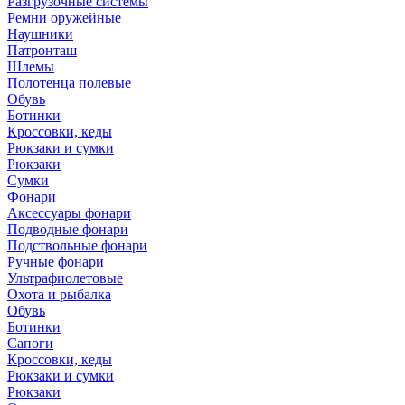
Разгрузочные системы
Ремни оружейные
Наушники
Патронташ
Шлемы
Полотенца полевые
Обувь
Ботинки
Кроссовки, кеды
Рюкзаки и сумки
Рюкзаки
Сумки
Фонари
Аксессуары фонари
Подводные фонари
Подствольные фонари
Ручные фонари
Ультрафиолетовые
Охота и рыбалка
Обувь
Ботинки
Сапоги
Кроссовки, кеды
Рюкзаки и сумки
Рюкзаки