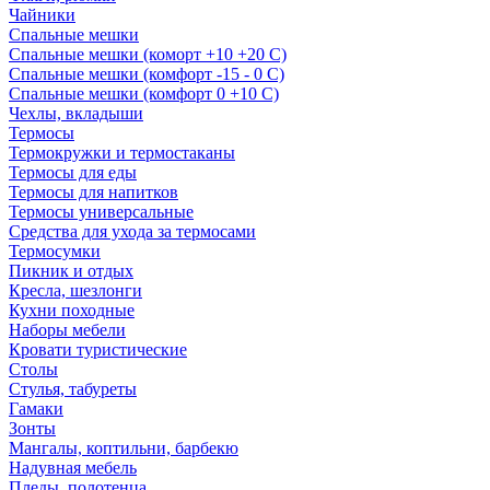
Чайники
Спальные мешки
Спальные мешки (коморт +10 +20 С)
Спальные мешки (комфорт -15 - 0 С)
Спальные мешки (комфорт 0 +10 С)
Чехлы, вкладыши
Термосы
Термокружки и термостаканы
Термосы для еды
Термосы для напитков
Термосы универсальные
Средства для ухода за термосами
Термосумки
Пикник и отдых
Кресла, шезлонги
Кухни походные
Наборы мебели
Кровати туристические
Столы
Стулья, табуреты
Гамаки
Зонты
Мангалы, коптильни, барбекю
Надувная мебель
Пледы, полотенца