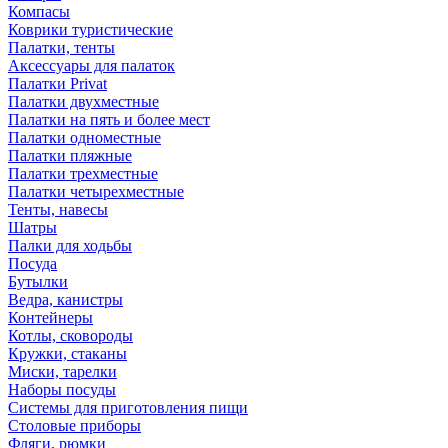
Компасы
Коврики туристические
Палатки, тенты
Аксессуары для палаток
Палатки Privat
Палатки двухместные
Палатки на пять и более мест
Палатки одноместные
Палатки пляжные
Палатки трехместные
Палатки четырехместные
Тенты, навесы
Шатры
Палки для ходьбы
Посуда
Бутылки
Ведра, канистры
Контейнеры
Котлы, сковороды
Кружки, стаканы
Миски, тарелки
Наборы посуды
Системы для приготовления пищи
Столовые приборы
Фляги, рюмки