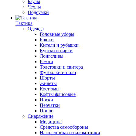
Баулы
Чехлы
Подсумки
Тактика
Одежда
Головные уборы
Брюки
Кители и рубашки
Куртки и парки
Лонгсливы
Ремни
Толстовки и свитера
Футболки и поло
Шорты
Жилеты
Костюмы
Кофты флисовые
Носки
Перчатки
Пончо
Снаряжение
Медицина
Средства самообороны
Наколенники и налокотники