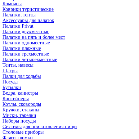
Компасы
Коврики туристические
Палатки, тенты
Аксессуары для палаток
Палатки Privat
Палатки двухместные
Палатки на пять и более мест
Палатки одноместные
Палатки пляжные
Палатки трехместные
Палатки четырехместные
Тенты, навесы
Шатры
Палки для ходьбы
Посуда
Бутылки
Ведра, канистры
Контейнеры
Котлы, сковороды
Кружки, стаканы
Миски, тарелки
Наборы посуды
Системы для приготовления пищи
Столовые приборы
Фляги, рюмки