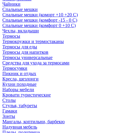
Чайники
Спальные мешки
Спальные мешки (коморт +10 +20 С)
Спальные мешки (комфорт -15 - 0 С)
Спальные мешки (комфорт 0 +10 С)
Чехлы, вкладыши
Термосы
Термокружки и термостаканы
Термосы для еды
Термосы для напитков
Термосы универсальные
Средства для ухода за термосами
Термосумки
Пикник и отдых
Кресла, шезлонги
Кухни походные
Наборы мебели
Кровати туристические
Столы
Стулья, табуреты
Гамаки
Зонты
Мангалы, коптильни, барбекю
Надувная мебель
Пледы, полотенца