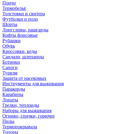
Пончо
Термобельё
Толстовки и свитера
Футболки и поло
Шорты
Лонгсливы, рашгарды
Кофты флисовые
Рубашки
Обувь
Кроссовки, кеды
Сандали, шлепанцы
Ботинки
Сапоги
Туризм
Защита от насекомых
Инструменты для выживания
Паракорды
Карабины
Лопаты
Грелки, теплоиды
Наборы для выживания
Огниво, спички, горючее
Пилы
Термопокрывала
Топоры