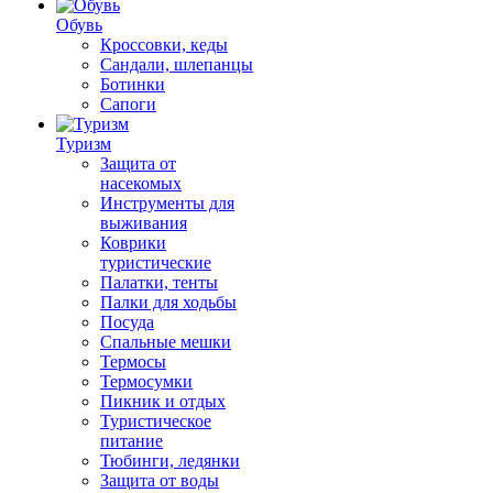
Обувь
Кроссовки, кеды
Сандали, шлепанцы
Ботинки
Сапоги
Туризм
Защита от
насекомых
Инструменты для
выживания
Коврики
туристические
Палатки, тенты
Палки для ходьбы
Посуда
Спальные мешки
Термосы
Термосумки
Пикник и отдых
Туристическое
питание
Тюбинги, ледянки
Защита от воды