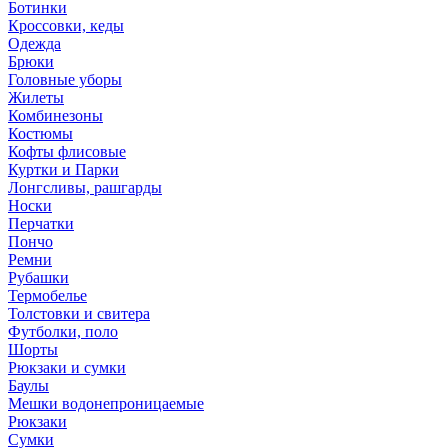
Ботинки
Кроссовки, кеды
Одежда
Брюки
Головные уборы
Жилеты
Комбинезоны
Костюмы
Кофты флисовые
Куртки и Парки
Лонгсливы, рашгарды
Носки
Перчатки
Пончо
Ремни
Рубашки
Термобелье
Толстовки и свитера
Футболки, поло
Шорты
Рюкзаки и сумки
Баулы
Мешки водонепроницаемые
Рюкзаки
Сумки