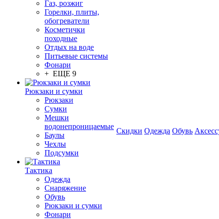
Газ, розжиг
Горелки, плиты,
обогреватели
Косметички
походные
Отдых на воде
Питьевые системы
Фонари
+ ЕЩЕ 9
Рюкзаки и сумки
Рюкзаки
Сумки
Мешки
водонепроницаемые
Скидки
Одежда
Обувь
Аксесс
Баулы
Чехлы
Подсумки
Тактика
Одежда
Снаряжение
Обувь
Рюкзаки и сумки
Фонари