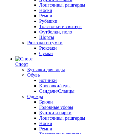
Лонгсливы, рашгарды
Носки
Ремни
Рубашки
Толстовки и свитера
Футболки, поло
Шорты
Рюкзаки и сумки
Рюкзаки
Сумки
Спорт
Бутылки для воды
Обувь
Ботинки
Кросовки/кеды
Сандали/Сланцы
Одежда
Брюки
Головные уборы
Куртки и парки
Лонгсливы, рашгарды
Носки
Ремни