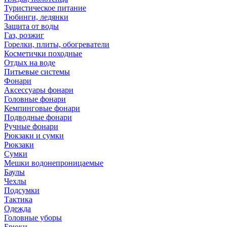
Туристическое питание
Тюбинги, ледянки
Защита от воды
Газ, розжиг
Горелки, плиты, обогреватели
Косметички походные
Отдых на воде
Питьевые системы
Фонари
Аксессуары фонари
Головные фонари
Кемпинговые фонари
Подводные фонари
Ручные фонари
Рюкзаки и сумки
Рюкзаки
Сумки
Мешки водонепроницаемые
Баулы
Чехлы
Подсумки
Тактика
Одежда
Головные уборы
Брюки