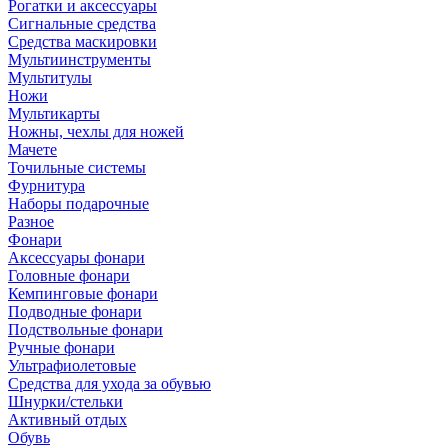
Рогатки и аксессуары
Сигнальные средства
Средства маскировки
Мультиинструменты
Мультитулы
Ножи
Мультикарты
Ножны, чехлы для ножей
Мачете
Точильные системы
Фурнитура
Наборы подарочные
Разное
Фонари
Аксессуары фонари
Головные фонари
Кемпинговые фонари
Подводные фонари
Подствольные фонари
Ручные фонари
Ультрафиолетовые
Средства для ухода за обувью
Шнурки/стельки
Активный отдых
Обувь