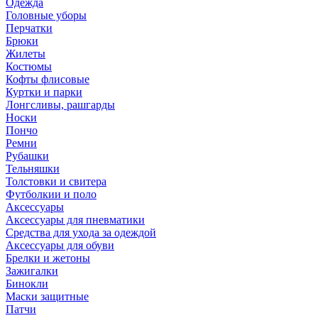
Одежда
Головные уборы
Перчатки
Брюки
Жилеты
Костюмы
Кофты флисовые
Куртки и парки
Лонгсливы, рашгарды
Носки
Пончо
Ремни
Рубашки
Тельняшки
Толстовки и свитера
Футболкии и поло
Аксессуары
Аксессуары для пневматики
Средства для ухода за одеждой
Аксессуары для обуви
Брелки и жетоны
Зажигалки
Бинокли
Маски защитные
Патчи