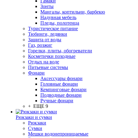
Гамаки
Зонты
Мангалы, коптильни, барбекю
Надувная мебель
Пледы, полотенца
Туристическое питание
Тюбинги, ледянки
Защита от воды
Газ, розжиг
Горелки, плиты, обогреватели
Косметички походные
Отдых на воде
Питьевые системы
Фонари
Аксессуары фонари
Головные фонари
Кемпинговые фонари
Подводные фонари
Ручные фонари
+ ЕЩЕ 9
Рюкзаки и сумки
Рюкзаки
Сумки
Мешки водонепроницаемые