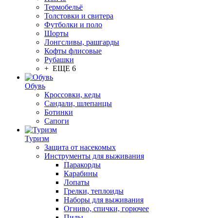
Термобельё
Толстовки и свитера
Футболки и поло
Шорты
Лонгсливы, рашгарды
Кофты флисовые
Рубашки
+ ЕЩЕ 6
Обувь
Кроссовки, кеды
Сандали, шлепанцы
Ботинки
Сапоги
Туризм
Защита от насекомых
Инструменты для выживания
Паракорды
Карабины
Лопаты
Грелки, теплоиды
Наборы для выживания
Огниво, спички, горючее
Пилы