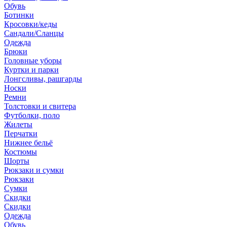
Обувь
Ботинки
Кросовки/кеды
Сандали/Сланцы
Одежда
Брюки
Головные уборы
Куртки и парки
Лонгсливы, рашгарды
Носки
Ремни
Толстовки и свитера
Футболки, поло
Жилеты
Перчатки
Нижнее бельё
Костюмы
Шорты
Рюкзаки и сумки
Рюкзаки
Сумки
Скидки
Скидки
Одежда
Обувь