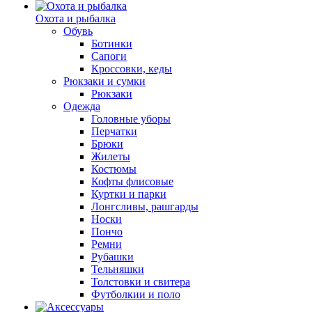
Охота и рыбалка
Обувь
Ботинки
Сапоги
Кроссовки, кеды
Рюкзаки и сумки
Рюкзаки
Одежда
Головные уборы
Перчатки
Брюки
Жилеты
Костюмы
Кофты флисовые
Куртки и парки
Лонгсливы, рашгарды
Носки
Пончо
Ремни
Рубашки
Тельняшки
Толстовки и свитера
Футболкии и поло