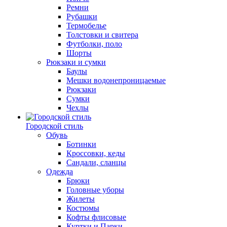
Ремни
Рубашки
Термобелье
Толстовки и свитера
Футболки, поло
Шорты
Рюкзаки и сумки
Баулы
Мешки водонепроницаемые
Рюкзаки
Сумки
Чехлы
Городской стиль
Обувь
Ботинки
Кроссовки, кеды
Сандали, сланцы
Одежда
Брюки
Головные уборы
Жилеты
Костюмы
Кофты флисовые
Куртки и Парки