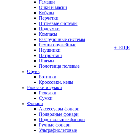
Гамаши
Очки и маски
Кобуры
Перчатки
Питьевые системы
Подсумки
Компасы
Разгрузочные системы
Ремни оружейные
+ ЕЩЕ
Наушники
Патронташ
Шлемы
Полотенца полевые
Обувь
Ботинки
Кроссовки, кеды
Рюкзаки и сумки
Рюкзаки
Сумки
Фонари
Аксессуары фонари
Подводные фонари
Подствольные фонари
Ручные фонари
Ультрафиолетовые