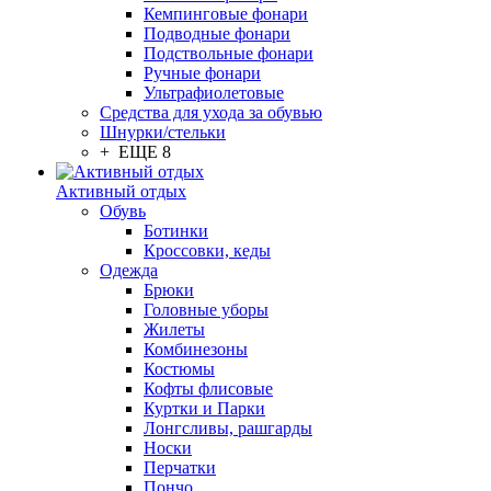
Кемпинговые фонари
Подводные фонари
Подствольные фонари
Ручные фонари
Ультрафиолетовые
Средства для ухода за обувью
Шнурки/стельки
+ ЕЩЕ 8
Активный отдых
Обувь
Ботинки
Кроссовки, кеды
Одежда
Брюки
Головные уборы
Жилеты
Комбинезоны
Костюмы
Кофты флисовые
Куртки и Парки
Лонгсливы, рашгарды
Носки
Перчатки
Пончо