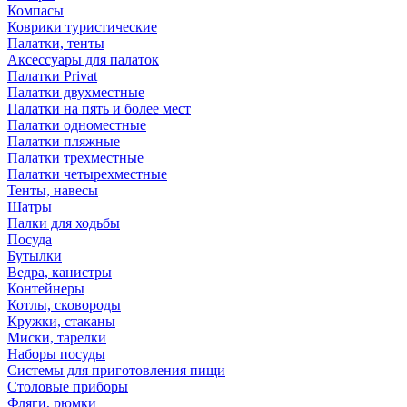
Компасы
Коврики туристические
Палатки, тенты
Аксессуары для палаток
Палатки Privat
Палатки двухместные
Палатки на пять и более мест
Палатки одноместные
Палатки пляжные
Палатки трехместные
Палатки четырехместные
Тенты, навесы
Шатры
Палки для ходьбы
Посуда
Бутылки
Ведра, канистры
Контейнеры
Котлы, сковороды
Кружки, стаканы
Миски, тарелки
Наборы посуды
Системы для приготовления пищи
Столовые приборы
Фляги, рюмки