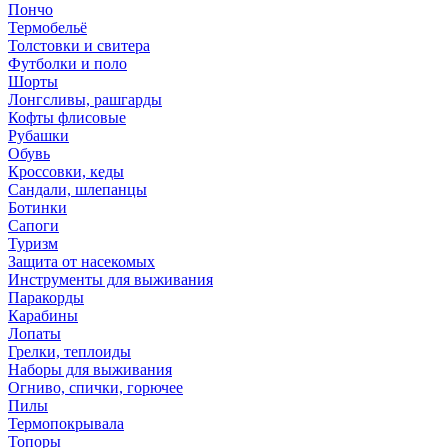
Пончо
Термобельё
Толстовки и свитера
Футболки и поло
Шорты
Лонгсливы, рашгарды
Кофты флисовые
Рубашки
Обувь
Кроссовки, кеды
Сандали, шлепанцы
Ботинки
Сапоги
Туризм
Защита от насекомых
Инструменты для выживания
Паракорды
Карабины
Лопаты
Грелки, теплоиды
Наборы для выживания
Огниво, спички, горючее
Пилы
Термопокрывала
Топоры