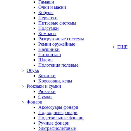
Гамаши
Очки и маски
Кобуры
Перчатки
Питьевые системы
Подсумки
Компасы
Разгрузочные системы
Ремни оружейные
+ ЕЩЕ
Наушники
Патронташ
Шлемы
Полотенца полевые
Обувь
Ботинки
Кроссовки, кеды
Рюкзаки и сумки
Рюкзаки
Сумки
Фонари
Аксессуары фонари
Подводные фонари
Подствольные фонари
Ручные фонари
Ультрафиолетовые