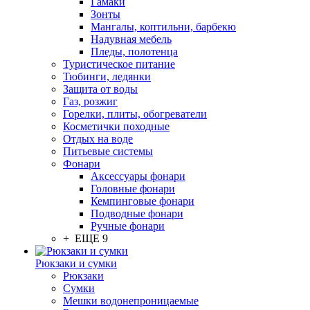
Гамаки
Зонты
Мангалы, коптильни, барбекю
Надувная мебель
Пледы, полотенца
Туристическое питание
Тюбинги, ледянки
Защита от воды
Газ, розжиг
Горелки, плиты, обогреватели
Косметички походные
Отдых на воде
Питьевые системы
Фонари
Аксессуары фонари
Головные фонари
Кемпинговые фонари
Подводные фонари
Ручные фонари
+ ЕЩЕ 9
Рюкзаки и сумки
Рюкзаки
Сумки
Мешки водонепроницаемые