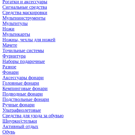
Рогатки и аксессуары
Сигнальные средства
Средства маскировки
Мультиинструменты
Мультитулы
Ножи
Мультикарты
Ножны, чехлы для ножей
Мачете
Точильные системы
Фурнитура
Наборы подарочные
Разное
Фонари
Аксессуары фонари
Головные фонари
Кемпинговые фонари
Подводные фонари
Подствольные фонари
Ручные фонари
Ультрафиолетовые
Средства для ухода за обувью
Шнурки/стельки
Активный отдых
Обувь