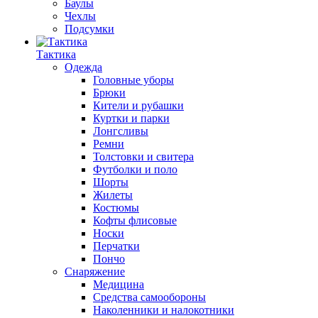
Баулы
Чехлы
Подсумки
Тактика
Одежда
Головные уборы
Брюки
Кители и рубашки
Куртки и парки
Лонгсливы
Ремни
Толстовки и свитера
Футболки и поло
Шорты
Жилеты
Костюмы
Кофты флисовые
Носки
Перчатки
Пончо
Снаряжение
Медицина
Средства самообороны
Наколенники и налокотники