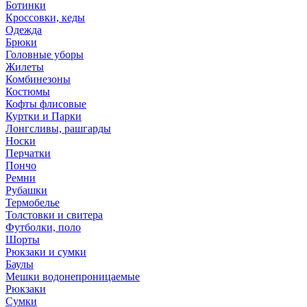
Ботинки
Кроссовки, кеды
Одежда
Брюки
Головные уборы
Жилеты
Комбинезоны
Костюмы
Кофты флисовые
Куртки и Парки
Лонгсливы, рашгарды
Носки
Перчатки
Пончо
Ремни
Рубашки
Термобелье
Толстовки и свитера
Футболки, поло
Шорты
Рюкзаки и сумки
Баулы
Мешки водонепроницаемые
Рюкзаки
Сумки