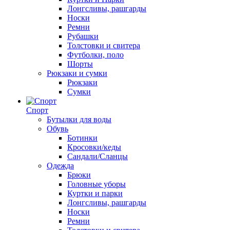
Лонгсливы, рашгарды
Носки
Ремни
Рубашки
Толстовки и свитера
Футболки, поло
Шорты
Рюкзаки и сумки
Рюкзаки
Сумки
Спорт
Бутылки для воды
Обувь
Ботинки
Кросовки/кеды
Сандали/Сланцы
Одежда
Брюки
Головные уборы
Куртки и парки
Лонгсливы, рашгарды
Носки
Ремни