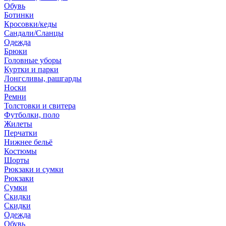
Обувь
Ботинки
Кросовки/кеды
Сандали/Сланцы
Одежда
Брюки
Головные уборы
Куртки и парки
Лонгсливы, рашгарды
Носки
Ремни
Толстовки и свитера
Футболки, поло
Жилеты
Перчатки
Нижнее бельё
Костюмы
Шорты
Рюкзаки и сумки
Рюкзаки
Сумки
Скидки
Скидки
Одежда
Обувь