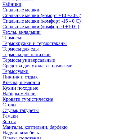
Чайники
Спальные мешки
Спальные мешки (коморт +10 +20 С)
Спальные мешки (комфорт -15 - 0 С)
Спальные мешки (комфорт 0 +10 С)
Чехлы, вкладыши
Термосы
Термокружки и термостаканы
Термосы для еды
Термосы для напитков
Термосы универсальные
Средства для ухода за термосами
Термосумки
Пикник и отдых
Кресла, шезлонги
Кухни походные
Наборы мебели
Кровати туристические
Столы
Стулья, табуреты
Гамаки
Зонты
Мангалы, коптильни, барбекю
Надувная мебель
Пледы, полотенца