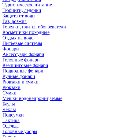
Туристическое питание
Тюбинги, ледянки
Защита от воды
Газ, розжиг
Горелки, плиты, обогреватели
Косметички походные
Отдых на воде
Питьевые системы
Фонари
Аксессуары фонари
Головные фонари
Кемпинговые фонари
Подводные фонари
Ручные фонари
Рюкзаки и сумки
Рюкзаки
Сумки
Мешки водонепроницаемые
Баулы
Чехлы
Подсумки
Тактика
Одежда
Головные уборы
Брюки