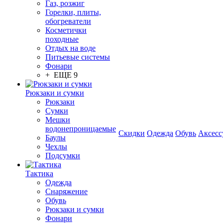
Газ, розжиг
Горелки, плиты,
обогреватели
Косметички
походные
Отдых на воде
Питьевые системы
Фонари
+ ЕЩЕ 9
Рюкзаки и сумки
Рюкзаки
Сумки
Мешки
водонепроницаемые
Скидки
Одежда
Обувь
Аксесс
Баулы
Чехлы
Подсумки
Тактика
Одежда
Снаряжение
Обувь
Рюкзаки и сумки
Фонари