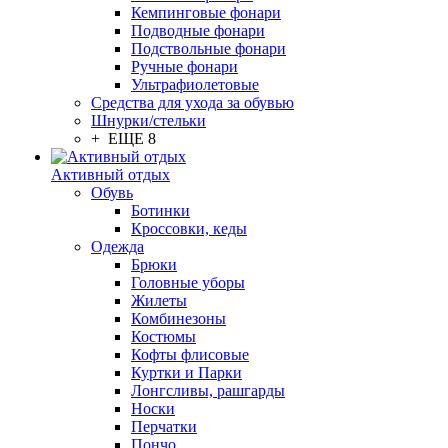
Кемпинговые фонари
Подводные фонари
Подствольные фонари
Ручные фонари
Ультрафиолетовые
Средства для ухода за обувью
Шнурки/стельки
+ ЕЩЕ 8
Активный отдых
Обувь
Ботинки
Кроссовки, кеды
Одежда
Брюки
Головные уборы
Жилеты
Комбинезоны
Костюмы
Кофты флисовые
Куртки и Парки
Лонгсливы, рашгарды
Носки
Перчатки
Пончо