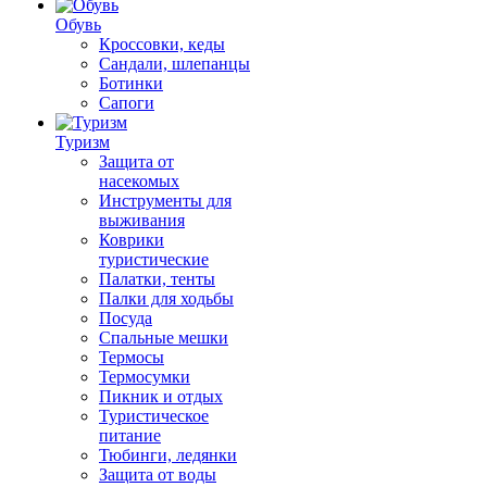
Обувь
Кроссовки, кеды
Сандали, шлепанцы
Ботинки
Сапоги
Туризм
Защита от
насекомых
Инструменты для
выживания
Коврики
туристические
Палатки, тенты
Палки для ходьбы
Посуда
Спальные мешки
Термосы
Термосумки
Пикник и отдых
Туристическое
питание
Тюбинги, ледянки
Защита от воды