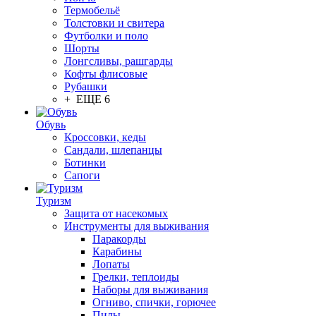
Термобельё
Толстовки и свитера
Футболки и поло
Шорты
Лонгсливы, рашгарды
Кофты флисовые
Рубашки
+ ЕЩЕ 6
Обувь
Кроссовки, кеды
Сандали, шлепанцы
Ботинки
Сапоги
Туризм
Защита от насекомых
Инструменты для выживания
Паракорды
Карабины
Лопаты
Грелки, теплоиды
Наборы для выживания
Огниво, спички, горючее
Пилы