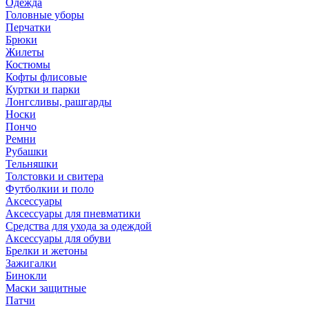
Одежда
Головные уборы
Перчатки
Брюки
Жилеты
Костюмы
Кофты флисовые
Куртки и парки
Лонгсливы, рашгарды
Носки
Пончо
Ремни
Рубашки
Тельняшки
Толстовки и свитера
Футболкии и поло
Аксессуары
Аксессуары для пневматики
Средства для ухода за одеждой
Аксессуары для обуви
Брелки и жетоны
Зажигалки
Бинокли
Маски защитные
Патчи