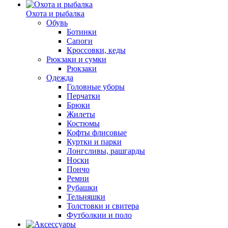
Охота и рыбалка
Обувь
Ботинки
Сапоги
Кроссовки, кеды
Рюкзаки и сумки
Рюкзаки
Одежда
Головные уборы
Перчатки
Брюки
Жилеты
Костюмы
Кофты флисовые
Куртки и парки
Лонгсливы, рашгарды
Носки
Пончо
Ремни
Рубашки
Тельняшки
Толстовки и свитера
Футболкии и поло