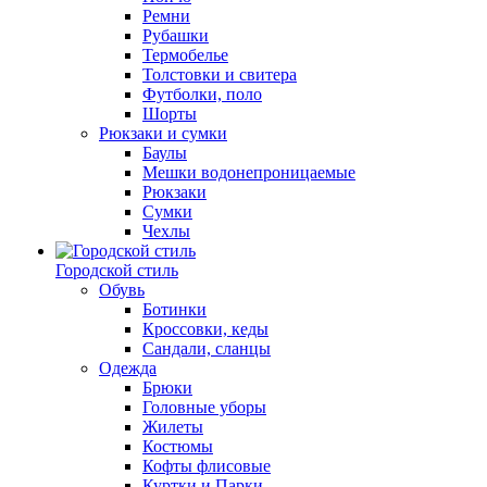
Ремни
Рубашки
Термобелье
Толстовки и свитера
Футболки, поло
Шорты
Рюкзаки и сумки
Баулы
Мешки водонепроницаемые
Рюкзаки
Сумки
Чехлы
Городской стиль
Обувь
Ботинки
Кроссовки, кеды
Сандали, сланцы
Одежда
Брюки
Головные уборы
Жилеты
Костюмы
Кофты флисовые
Куртки и Парки