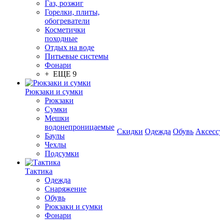
Газ, розжиг
Горелки, плиты,
обогреватели
Косметички
походные
Отдых на воде
Питьевые системы
Фонари
+ ЕЩЕ 9
Рюкзаки и сумки
Рюкзаки
Сумки
Мешки
водонепроницаемые
Скидки
Одежда
Обувь
Аксесс
Баулы
Чехлы
Подсумки
Тактика
Одежда
Снаряжение
Обувь
Рюкзаки и сумки
Фонари