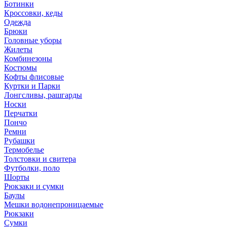
Ботинки
Кроссовки, кеды
Одежда
Брюки
Головные уборы
Жилеты
Комбинезоны
Костюмы
Кофты флисовые
Куртки и Парки
Лонгсливы, рашгарды
Носки
Перчатки
Пончо
Ремни
Рубашки
Термобелье
Толстовки и свитера
Футболки, поло
Шорты
Рюкзаки и сумки
Баулы
Мешки водонепроницаемые
Рюкзаки
Сумки