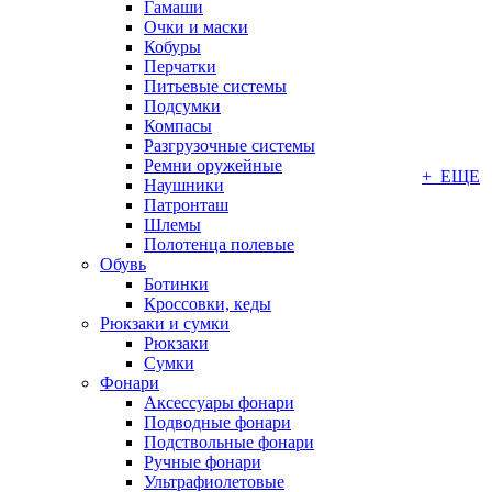
Гамаши
Очки и маски
Кобуры
Перчатки
Питьевые системы
Подсумки
Компасы
Разгрузочные системы
Ремни оружейные
+ ЕЩЕ
Наушники
Патронташ
Шлемы
Полотенца полевые
Обувь
Ботинки
Кроссовки, кеды
Рюкзаки и сумки
Рюкзаки
Сумки
Фонари
Аксессуары фонари
Подводные фонари
Подствольные фонари
Ручные фонари
Ультрафиолетовые