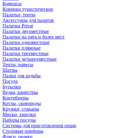
Компасы
Коврики туристические
Палатки, тенты
Аксессуары для палаток
Палатки Privat
Палатки двухместные
Палатки на пять и более мест
Палатки одноместные
Палатки пляжные
Палатки трехместные
Палатки четырехместные
Тенты, навесы
Шатры
Палки для ходьбы
Посуда
Бутылки
Ведра, канистры
Контейнеры
Котлы, сковороды
Кружки, стаканы
Миски, тарелки
Наборы посуды
Системы для приготовления пищи
Столовые приборы
Фляги, рюмки