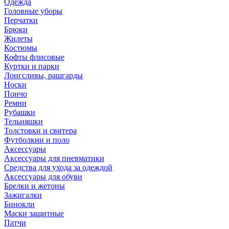
Одежда
Головные уборы
Перчатки
Брюки
Жилеты
Костюмы
Кофты флисовые
Куртки и парки
Лонгсливы, рашгарды
Носки
Пончо
Ремни
Рубашки
Тельняшки
Толстовки и свитера
Футболкии и поло
Аксессуары
Аксессуары для пневматики
Средства для ухода за одеждой
Аксессуары для обуви
Брелки и жетоны
Зажигалки
Бинокли
Маски защитные
Патчи