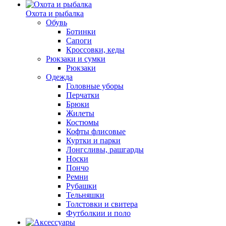
Охота и рыбалка
Обувь
Ботинки
Сапоги
Кроссовки, кеды
Рюкзаки и сумки
Рюкзаки
Одежда
Головные уборы
Перчатки
Брюки
Жилеты
Костюмы
Кофты флисовые
Куртки и парки
Лонгсливы, рашгарды
Носки
Пончо
Ремни
Рубашки
Тельняшки
Толстовки и свитера
Футболкии и поло