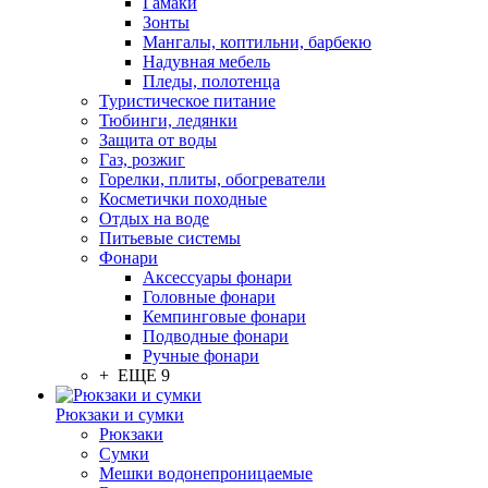
Гамаки
Зонты
Мангалы, коптильни, барбекю
Надувная мебель
Пледы, полотенца
Туристическое питание
Тюбинги, ледянки
Защита от воды
Газ, розжиг
Горелки, плиты, обогреватели
Косметички походные
Отдых на воде
Питьевые системы
Фонари
Аксессуары фонари
Головные фонари
Кемпинговые фонари
Подводные фонари
Ручные фонари
+ ЕЩЕ 9
Рюкзаки и сумки
Рюкзаки
Сумки
Мешки водонепроницаемые