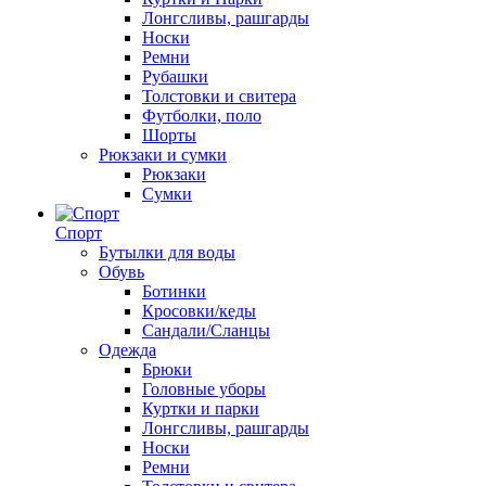
Лонгсливы, рашгарды
Носки
Ремни
Рубашки
Толстовки и свитера
Футболки, поло
Шорты
Рюкзаки и сумки
Рюкзаки
Сумки
Спорт
Бутылки для воды
Обувь
Ботинки
Кросовки/кеды
Сандали/Сланцы
Одежда
Брюки
Головные уборы
Куртки и парки
Лонгсливы, рашгарды
Носки
Ремни