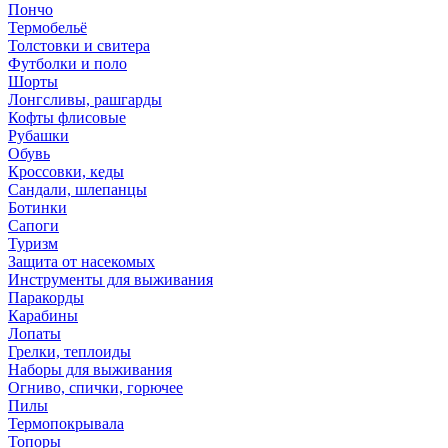
Пончо
Термобельё
Толстовки и свитера
Футболки и поло
Шорты
Лонгсливы, рашгарды
Кофты флисовые
Рубашки
Обувь
Кроссовки, кеды
Сандали, шлепанцы
Ботинки
Сапоги
Туризм
Защита от насекомых
Инструменты для выживания
Паракорды
Карабины
Лопаты
Грелки, теплоиды
Наборы для выживания
Огниво, спички, горючее
Пилы
Термопокрывала
Топоры