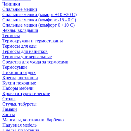
Чайники
Спальные мешки
Спальные мешки (коморт +10 +20 С)
Спальные мешки (комфорт -15 - 0 С)
Спальные мешки (комфорт 0 +10 С)
Чехлы, вкладыши
Термосы
Термокружки и термостаканы
Термосы для еды
Термосы для напитков
Термосы универсальные
Средства для ухода за термосами
Термосумки
Пикник и отдых
Кресла, шезлонги
Кухни походные
Наборы мебели
Кровати туристические
Столы
Стулья, табуреты
Гамаки
Зонты
Мангалы, коптильни, барбекю
Надувная мебель
Пледы, полотенца