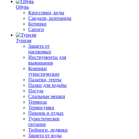
Обувь
Кроссовки, кеды
Сандали, шлепанцы
Ботинки
Сапоги
Туризм
Защита от
насекомых
Инструменты для
выживания
Коврики
туристические
Палатки, тенты
Палки для ходьбы
Посуда
Спальные мешки
Термосы
Термосумки
Пикник и отдых
Туристическое
питание
Тюбинги, ледянки
Защита от воды