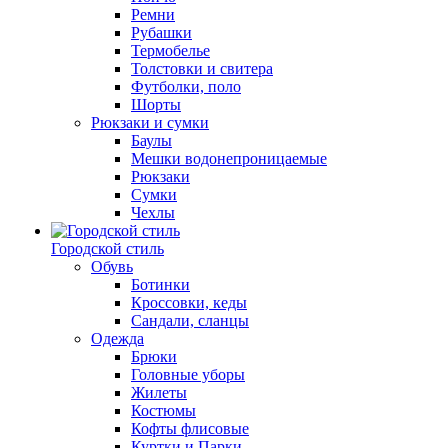
Ремни
Рубашки
Термобелье
Толстовки и свитера
Футболки, поло
Шорты
Рюкзаки и сумки
Баулы
Мешки водонепроницаемые
Рюкзаки
Сумки
Чехлы
Городской стиль
Обувь
Ботинки
Кроссовки, кеды
Сандали, сланцы
Одежда
Брюки
Головные уборы
Жилеты
Костюмы
Кофты флисовые
Куртки и Парки