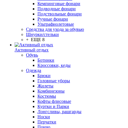
Кемпинговые фонари
Подводные фонари
Подствольные фонари
Ручные фонари
Ультрафиолетовые
Средства для ухода за обувью
Шнурки/стельки
+ ЕЩЕ 8
Активный отдых
Обувь
Ботинки
Кроссовки, кеды
Одежда
Брюки
Головные уборы
Жилеты
Комбинезоны
Костюмы
Кофты флисовые
Куртки и Парки
Лонгсливы, рашгарды
Носки
Перчатки
Пончо