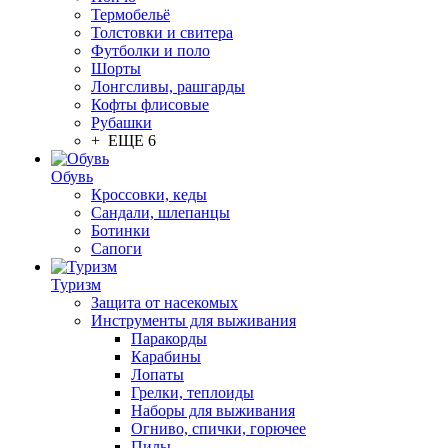
Термобельё
Толстовки и свитера
Футболки и поло
Шорты
Лонгсливы, рашгарды
Кофты флисовые
Рубашки
+ ЕЩЕ 6
Обувь
Кроссовки, кеды
Сандали, шлепанцы
Ботинки
Сапоги
Туризм
Защита от насекомых
Инструменты для выживания
Паракорды
Карабины
Лопаты
Грелки, теплоиды
Наборы для выживания
Огниво, спички, горючее
Пилы