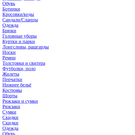
Обувь
Ботинки
Кросовки/кеды
Сандали/Сланцы
Одежда
Брюки
Головные уборы
Куртки и парки
Лонгсливы, рашгарды
Носки
Ремни
Толстовки и свитера
Футболки, поло
Жилеты
Перчатки
Нижнее бельё
Костюмы
Шорты
Рюкзаки и сумки
Рюкзаки
Сумки
Скидки
Скидки
Одежда
Обувь