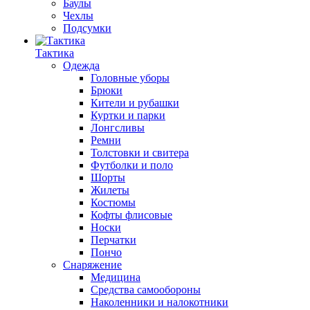
Баулы
Чехлы
Подсумки
Тактика
Одежда
Головные уборы
Брюки
Кители и рубашки
Куртки и парки
Лонгсливы
Ремни
Толстовки и свитера
Футболки и поло
Шорты
Жилеты
Костюмы
Кофты флисовые
Носки
Перчатки
Пончо
Снаряжение
Медицина
Средства самообороны
Наколенники и налокотники