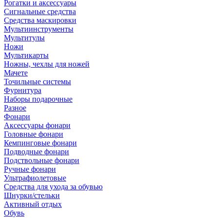
Рогатки и аксессуары
Сигнальные средства
Средства маскировки
Мультиинструменты
Мультитулы
Ножи
Мультикарты
Ножны, чехлы для ножей
Мачете
Точильные системы
Фурнитура
Наборы подарочные
Разное
Фонари
Аксессуары фонари
Головные фонари
Кемпинговые фонари
Подводные фонари
Подствольные фонари
Ручные фонари
Ультрафиолетовые
Средства для ухода за обувью
Шнурки/стельки
Активный отдых
Обувь