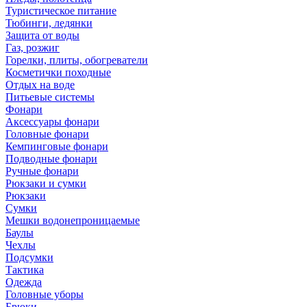
Туристическое питание
Тюбинги, ледянки
Защита от воды
Газ, розжиг
Горелки, плиты, обогреватели
Косметички походные
Отдых на воде
Питьевые системы
Фонари
Аксессуары фонари
Головные фонари
Кемпинговые фонари
Подводные фонари
Ручные фонари
Рюкзаки и сумки
Рюкзаки
Сумки
Мешки водонепроницаемые
Баулы
Чехлы
Подсумки
Тактика
Одежда
Головные уборы
Брюки