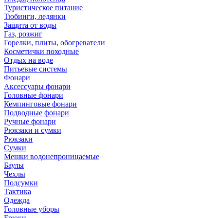
Туристическое питание
Тюбинги, ледянки
Защита от воды
Газ, розжиг
Горелки, плиты, обогреватели
Косметички походные
Отдых на воде
Питьевые системы
Фонари
Аксессуары фонари
Головные фонари
Кемпинговые фонари
Подводные фонари
Ручные фонари
Рюкзаки и сумки
Рюкзаки
Сумки
Мешки водонепроницаемые
Баулы
Чехлы
Подсумки
Тактика
Одежда
Головные уборы
Брюки