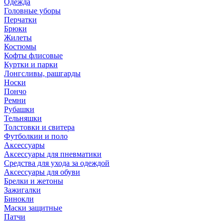
Одежда
Головные уборы
Перчатки
Брюки
Жилеты
Костюмы
Кофты флисовые
Куртки и парки
Лонгсливы, рашгарды
Носки
Пончо
Ремни
Рубашки
Тельняшки
Толстовки и свитера
Футболкии и поло
Аксессуары
Аксессуары для пневматики
Средства для ухода за одеждой
Аксессуары для обуви
Брелки и жетоны
Зажигалки
Бинокли
Маски защитные
Патчи