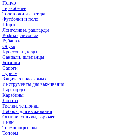
Пончо
Термобельё
Толстовки и свитера
Футболки и поло
Шорты
Лонгсливы, рашгарды
Кофты флисовые
Рубашки
Обувь
Кроссовки, кеды
Сандали, шлепанцы
Ботинки
Сапоги
Туризм
Защита от насекомых
Инструменты для выживания
Паракорды
Карабины
Лопаты
Грелки, теплоиды
Наборы для выживания
Огниво, спички, горючее
Пилы
Термопокрывала
Топоры