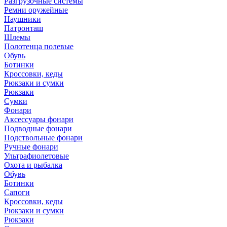
Разгрузочные системы
Ремни оружейные
Наушники
Патронташ
Шлемы
Полотенца полевые
Обувь
Ботинки
Кроссовки, кеды
Рюкзаки и сумки
Рюкзаки
Сумки
Фонари
Аксессуары фонари
Подводные фонари
Подствольные фонари
Ручные фонари
Ультрафиолетовые
Охота и рыбалка
Обувь
Ботинки
Сапоги
Кроссовки, кеды
Рюкзаки и сумки
Рюкзаки