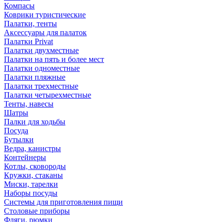
Компасы
Коврики туристические
Палатки, тенты
Аксессуары для палаток
Палатки Privat
Палатки двухместные
Палатки на пять и более мест
Палатки одноместные
Палатки пляжные
Палатки трехместные
Палатки четырехместные
Тенты, навесы
Шатры
Палки для ходьбы
Посуда
Бутылки
Ведра, канистры
Контейнеры
Котлы, сковороды
Кружки, стаканы
Миски, тарелки
Наборы посуды
Системы для приготовления пищи
Столовые приборы
Фляги, рюмки