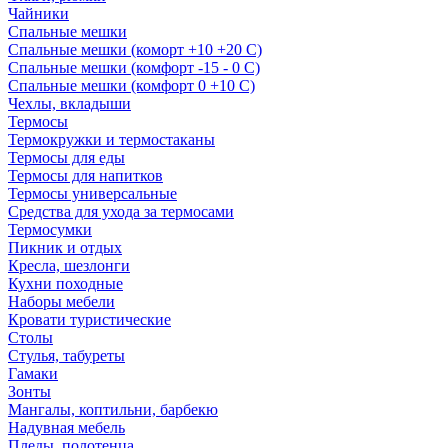
Чайники
Спальные мешки
Спальные мешки (коморт +10 +20 С)
Спальные мешки (комфорт -15 - 0 С)
Спальные мешки (комфорт 0 +10 С)
Чехлы, вкладыши
Термосы
Термокружки и термостаканы
Термосы для еды
Термосы для напитков
Термосы универсальные
Средства для ухода за термосами
Термосумки
Пикник и отдых
Кресла, шезлонги
Кухни походные
Наборы мебели
Кровати туристические
Столы
Стулья, табуреты
Гамаки
Зонты
Мангалы, коптильни, барбекю
Надувная мебель
Пледы, полотенца