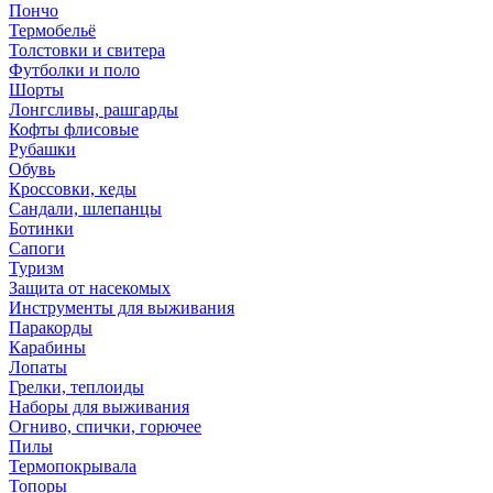
Пончо
Термобельё
Толстовки и свитера
Футболки и поло
Шорты
Лонгсливы, рашгарды
Кофты флисовые
Рубашки
Обувь
Кроссовки, кеды
Сандали, шлепанцы
Ботинки
Сапоги
Туризм
Защита от насекомых
Инструменты для выживания
Паракорды
Карабины
Лопаты
Грелки, теплоиды
Наборы для выживания
Огниво, спички, горючее
Пилы
Термопокрывала
Топоры