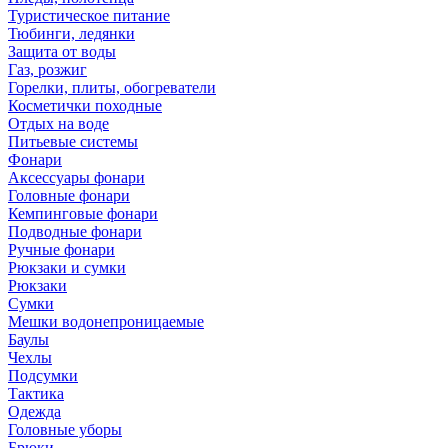
Туристическое питание
Тюбинги, ледянки
Защита от воды
Газ, розжиг
Горелки, плиты, обогреватели
Косметички походные
Отдых на воде
Питьевые системы
Фонари
Аксессуары фонари
Головные фонари
Кемпинговые фонари
Подводные фонари
Ручные фонари
Рюкзаки и сумки
Рюкзаки
Сумки
Мешки водонепроницаемые
Баулы
Чехлы
Подсумки
Тактика
Одежда
Головные уборы
Брюки