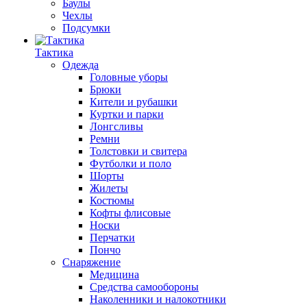
Баулы
Чехлы
Подсумки
Тактика
Одежда
Головные уборы
Брюки
Кители и рубашки
Куртки и парки
Лонгсливы
Ремни
Толстовки и свитера
Футболки и поло
Шорты
Жилеты
Костюмы
Кофты флисовые
Носки
Перчатки
Пончо
Снаряжение
Медицина
Средства самообороны
Наколенники и налокотники