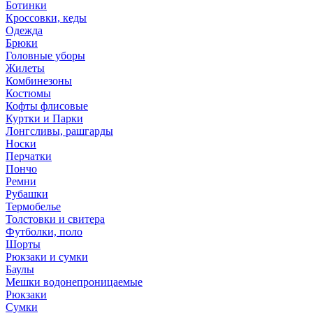
Ботинки
Кроссовки, кеды
Одежда
Брюки
Головные уборы
Жилеты
Комбинезоны
Костюмы
Кофты флисовые
Куртки и Парки
Лонгсливы, рашгарды
Носки
Перчатки
Пончо
Ремни
Рубашки
Термобелье
Толстовки и свитера
Футболки, поло
Шорты
Рюкзаки и сумки
Баулы
Мешки водонепроницаемые
Рюкзаки
Сумки