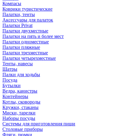
Компасы
Коврики туристические
Палатки, тенты
Аксессуары для палаток
Палатки Privat
Палатки двухместные
Палатки на пять и более мест
Палатки одноместные
Палатки пляжные
Палатки трехместные
Палатки четырехместные
Тенты, навесы
Шатры
Палки для ходьбы
Посуда
Бутылки
Ведра, канистры
Контейнеры
Котлы, сковороды
Кружки, стаканы
Миски, тарелки
Наборы посуды
Системы для приготовления пищи
Столовые приборы
Фляги, рюмки