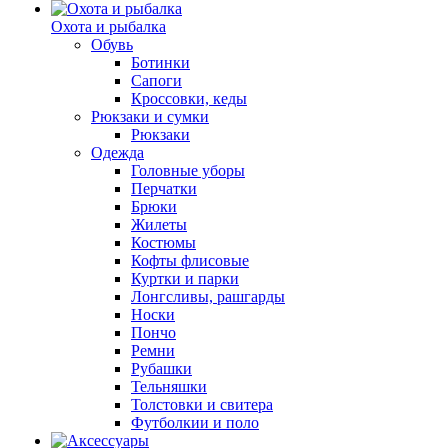
Охота и рыбалка
Обувь
Ботинки
Сапоги
Кроссовки, кеды
Рюкзаки и сумки
Рюкзаки
Одежда
Головные уборы
Перчатки
Брюки
Жилеты
Костюмы
Кофты флисовые
Куртки и парки
Лонгсливы, рашгарды
Носки
Пончо
Ремни
Рубашки
Тельняшки
Толстовки и свитера
Футболкии и поло