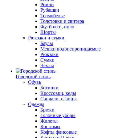
Ремни
Рубашки
Термобелье
Толстовки и свитера
Футболки, поло
Шорты
Рюкзаки и сумки
Баулы
Мешки водонепроницаемые
Рюкзаки
Сумки
Чехлы
Городской стиль
Обувь
Ботинки
Кроссовки, кеды
Сандали, сланцы
Одежда
Брюки
Головные уборы
Жилеты
Костюмы
Кофты флисовые
Куртки и Парки