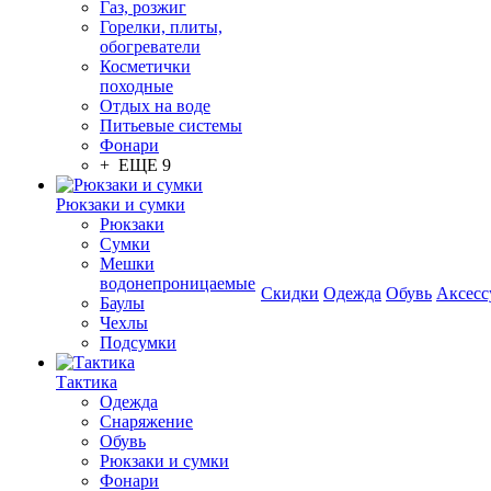
Газ, розжиг
Горелки, плиты,
обогреватели
Косметички
походные
Отдых на воде
Питьевые системы
Фонари
+ ЕЩЕ 9
Рюкзаки и сумки
Рюкзаки
Сумки
Мешки
водонепроницаемые
Скидки
Одежда
Обувь
Аксесс
Баулы
Чехлы
Подсумки
Тактика
Одежда
Снаряжение
Обувь
Рюкзаки и сумки
Фонари