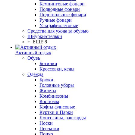
Кемпинговые фонари
Подводные фонари
Подствольные фонари
Ручные фонари
Ультрафиолетовые
Средства для ухода за обувью
Шнурки/стельки
+ ЕЩЕ 8
Активный отдых
Обувь
Ботинки
Кроссовки, кеды
Одежда
Брюки
Головные уборы
Жилеты
Комбинезоны
Костюмы
Кофты флисовые
Куртки и Парки
Лонгсливы, рашгарды
Носки
Перчатки
Пончо