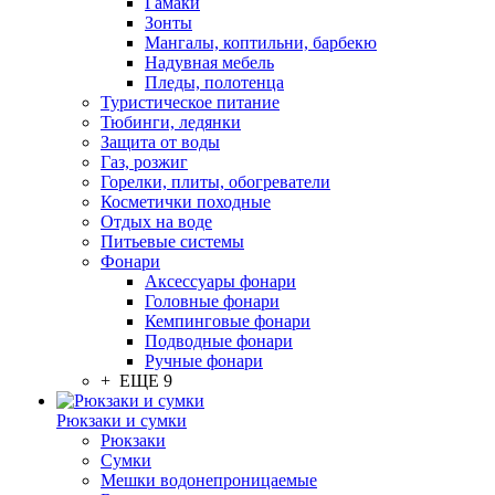
Гамаки
Зонты
Мангалы, коптильни, барбекю
Надувная мебель
Пледы, полотенца
Туристическое питание
Тюбинги, ледянки
Защита от воды
Газ, розжиг
Горелки, плиты, обогреватели
Косметички походные
Отдых на воде
Питьевые системы
Фонари
Аксессуары фонари
Головные фонари
Кемпинговые фонари
Подводные фонари
Ручные фонари
+ ЕЩЕ 9
Рюкзаки и сумки
Рюкзаки
Сумки
Мешки водонепроницаемые