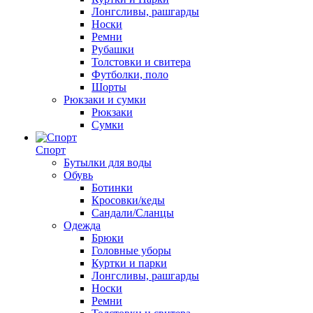
Лонгсливы, рашгарды
Носки
Ремни
Рубашки
Толстовки и свитера
Футболки, поло
Шорты
Рюкзаки и сумки
Рюкзаки
Сумки
Спорт
Бутылки для воды
Обувь
Ботинки
Кросовки/кеды
Сандали/Сланцы
Одежда
Брюки
Головные уборы
Куртки и парки
Лонгсливы, рашгарды
Носки
Ремни