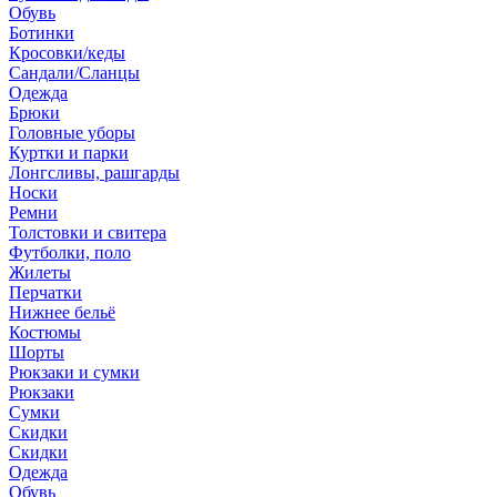
Обувь
Ботинки
Кросовки/кеды
Сандали/Сланцы
Одежда
Брюки
Головные уборы
Куртки и парки
Лонгсливы, рашгарды
Носки
Ремни
Толстовки и свитера
Футболки, поло
Жилеты
Перчатки
Нижнее бельё
Костюмы
Шорты
Рюкзаки и сумки
Рюкзаки
Сумки
Скидки
Скидки
Одежда
Обувь