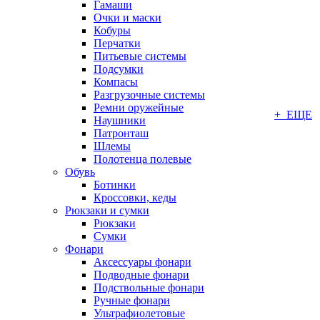
Гамаши
Очки и маски
Кобуры
Перчатки
Питьевые системы
Подсумки
Компасы
Разгрузочные системы
Ремни оружейные
+ ЕЩЕ
Наушники
Патронташ
Шлемы
Полотенца полевые
Обувь
Ботинки
Кроссовки, кеды
Рюкзаки и сумки
Рюкзаки
Сумки
Фонари
Аксессуары фонари
Подводные фонари
Подствольные фонари
Ручные фонари
Ультрафиолетовые