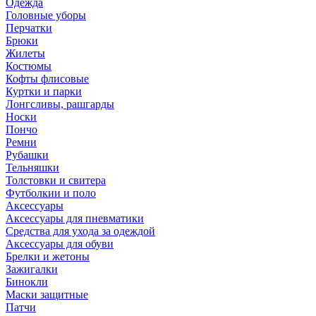
Одежда
Головные уборы
Перчатки
Брюки
Жилеты
Костюмы
Кофты флисовые
Куртки и парки
Лонгсливы, рашгарды
Носки
Пончо
Ремни
Рубашки
Тельняшки
Толстовки и свитера
Футболкии и поло
Аксессуары
Аксессуары для пневматики
Средства для ухода за одеждой
Аксессуары для обуви
Брелки и жетоны
Зажигалки
Бинокли
Маски защитные
Патчи