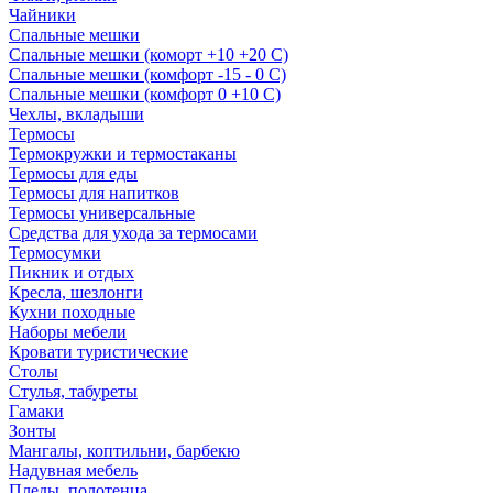
Чайники
Спальные мешки
Спальные мешки (коморт +10 +20 С)
Спальные мешки (комфорт -15 - 0 С)
Спальные мешки (комфорт 0 +10 С)
Чехлы, вкладыши
Термосы
Термокружки и термостаканы
Термосы для еды
Термосы для напитков
Термосы универсальные
Средства для ухода за термосами
Термосумки
Пикник и отдых
Кресла, шезлонги
Кухни походные
Наборы мебели
Кровати туристические
Столы
Стулья, табуреты
Гамаки
Зонты
Мангалы, коптильни, барбекю
Надувная мебель
Пледы, полотенца