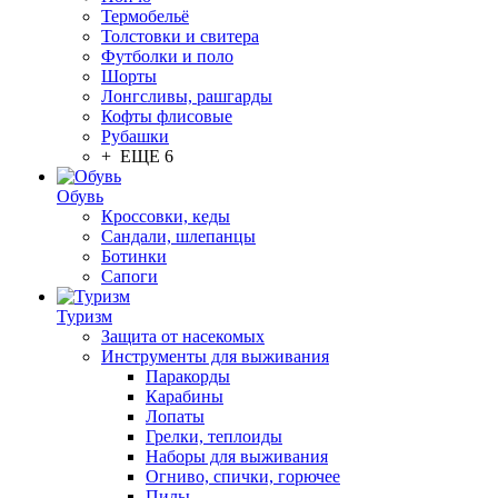
Термобельё
Толстовки и свитера
Футболки и поло
Шорты
Лонгсливы, рашгарды
Кофты флисовые
Рубашки
+ ЕЩЕ 6
Обувь
Кроссовки, кеды
Сандали, шлепанцы
Ботинки
Сапоги
Туризм
Защита от насекомых
Инструменты для выживания
Паракорды
Карабины
Лопаты
Грелки, теплоиды
Наборы для выживания
Огниво, спички, горючее
Пилы