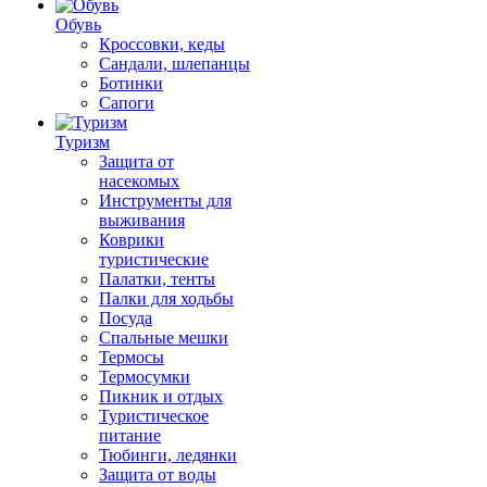
Обувь
Кроссовки, кеды
Сандали, шлепанцы
Ботинки
Сапоги
Туризм
Защита от
насекомых
Инструменты для
выживания
Коврики
туристические
Палатки, тенты
Палки для ходьбы
Посуда
Спальные мешки
Термосы
Термосумки
Пикник и отдых
Туристическое
питание
Тюбинги, ледянки
Защита от воды