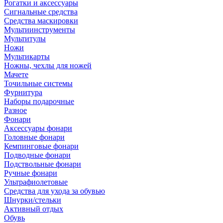
Рогатки и аксессуары
Сигнальные средства
Средства маскировки
Мультиинструменты
Мультитулы
Ножи
Мультикарты
Ножны, чехлы для ножей
Мачете
Точильные системы
Фурнитура
Наборы подарочные
Разное
Фонари
Аксессуары фонари
Головные фонари
Кемпинговые фонари
Подводные фонари
Подствольные фонари
Ручные фонари
Ультрафиолетовые
Средства для ухода за обувью
Шнурки/стельки
Активный отдых
Обувь