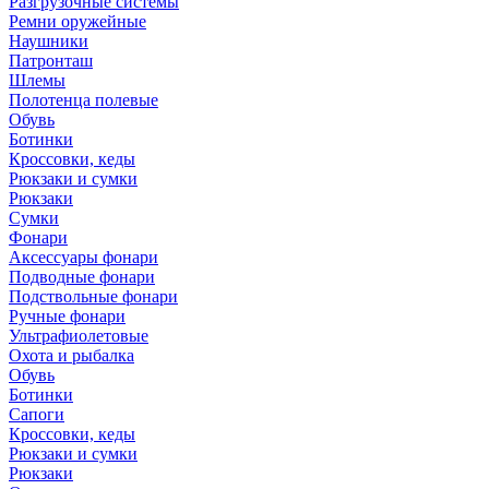
Разгрузочные системы
Ремни оружейные
Наушники
Патронташ
Шлемы
Полотенца полевые
Обувь
Ботинки
Кроссовки, кеды
Рюкзаки и сумки
Рюкзаки
Сумки
Фонари
Аксессуары фонари
Подводные фонари
Подствольные фонари
Ручные фонари
Ультрафиолетовые
Охота и рыбалка
Обувь
Ботинки
Сапоги
Кроссовки, кеды
Рюкзаки и сумки
Рюкзаки