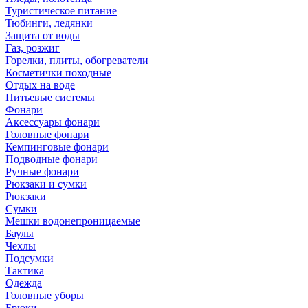
Туристическое питание
Тюбинги, ледянки
Защита от воды
Газ, розжиг
Горелки, плиты, обогреватели
Косметички походные
Отдых на воде
Питьевые системы
Фонари
Аксессуары фонари
Головные фонари
Кемпинговые фонари
Подводные фонари
Ручные фонари
Рюкзаки и сумки
Рюкзаки
Сумки
Мешки водонепроницаемые
Баулы
Чехлы
Подсумки
Тактика
Одежда
Головные уборы
Брюки