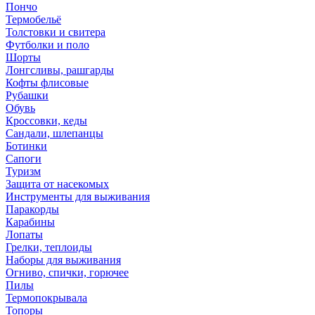
Пончо
Термобельё
Толстовки и свитера
Футболки и поло
Шорты
Лонгсливы, рашгарды
Кофты флисовые
Рубашки
Обувь
Кроссовки, кеды
Сандали, шлепанцы
Ботинки
Сапоги
Туризм
Защита от насекомых
Инструменты для выживания
Паракорды
Карабины
Лопаты
Грелки, теплоиды
Наборы для выживания
Огниво, спички, горючее
Пилы
Термопокрывала
Топоры