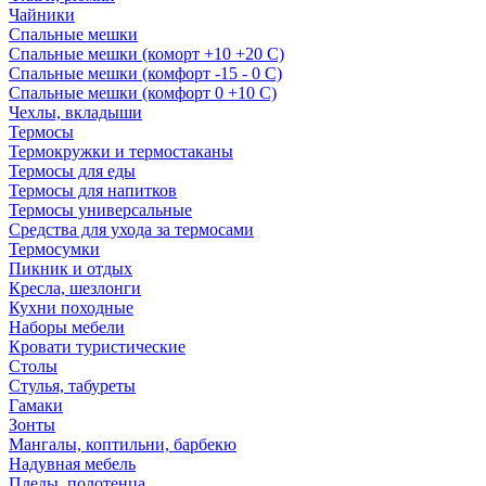
Чайники
Спальные мешки
Спальные мешки (коморт +10 +20 С)
Спальные мешки (комфорт -15 - 0 С)
Спальные мешки (комфорт 0 +10 С)
Чехлы, вкладыши
Термосы
Термокружки и термостаканы
Термосы для еды
Термосы для напитков
Термосы универсальные
Средства для ухода за термосами
Термосумки
Пикник и отдых
Кресла, шезлонги
Кухни походные
Наборы мебели
Кровати туристические
Столы
Стулья, табуреты
Гамаки
Зонты
Мангалы, коптильни, барбекю
Надувная мебель
Пледы, полотенца