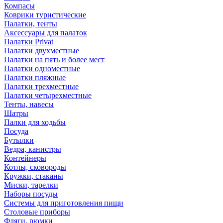
Компасы
Коврики туристические
Палатки, тенты
Аксессуары для палаток
Палатки Privat
Палатки двухместные
Палатки на пять и более мест
Палатки одноместные
Палатки пляжные
Палатки трехместные
Палатки четырехместные
Тенты, навесы
Шатры
Палки для ходьбы
Посуда
Бутылки
Ведра, канистры
Контейнеры
Котлы, сковороды
Кружки, стаканы
Миски, тарелки
Наборы посуды
Системы для приготовления пищи
Столовые приборы
Фляги, рюмки