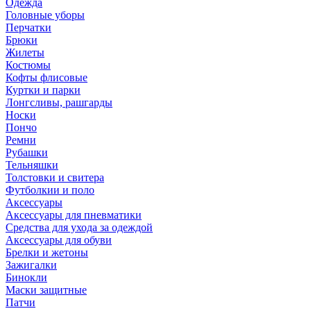
Одежда
Головные уборы
Перчатки
Брюки
Жилеты
Костюмы
Кофты флисовые
Куртки и парки
Лонгсливы, рашгарды
Носки
Пончо
Ремни
Рубашки
Тельняшки
Толстовки и свитера
Футболкии и поло
Аксессуары
Аксессуары для пневматики
Средства для ухода за одеждой
Аксессуары для обуви
Брелки и жетоны
Зажигалки
Бинокли
Маски защитные
Патчи