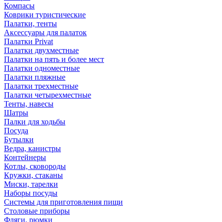
Компасы
Коврики туристические
Палатки, тенты
Аксессуары для палаток
Палатки Privat
Палатки двухместные
Палатки на пять и более мест
Палатки одноместные
Палатки пляжные
Палатки трехместные
Палатки четырехместные
Тенты, навесы
Шатры
Палки для ходьбы
Посуда
Бутылки
Ведра, канистры
Контейнеры
Котлы, сковороды
Кружки, стаканы
Миски, тарелки
Наборы посуды
Системы для приготовления пищи
Столовые приборы
Фляги, рюмки