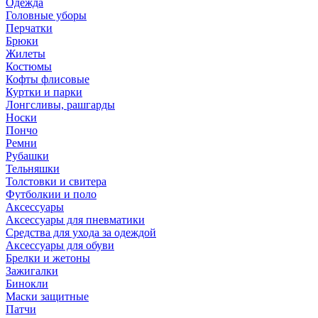
Одежда
Головные уборы
Перчатки
Брюки
Жилеты
Костюмы
Кофты флисовые
Куртки и парки
Лонгсливы, рашгарды
Носки
Пончо
Ремни
Рубашки
Тельняшки
Толстовки и свитера
Футболкии и поло
Аксессуары
Аксессуары для пневматики
Средства для ухода за одеждой
Аксессуары для обуви
Брелки и жетоны
Зажигалки
Бинокли
Маски защитные
Патчи