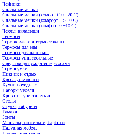
Чайники
Спальные мешки
Спальные мешки (коморт +10 +20 С)
Спальные мешки (комфорт -15 - 0 С)
Спальные мешки (комфорт 0 +10 С)
Чехлы, вкладыши
Термосы
Термокружки и термостаканы
Термосы для еды
Термосы для напитков
Термосы универсальные
Средства для ухода за термосами
Термосумки
Пикник и отдых
Кресла, шезлонги
Кухни походные
Наборы мебели
Кровати туристические
Столы
Стулья, табуреты
Гамаки
Зонты
Мангалы, коптильни, барбекю
Надувная мебель
Пледы, полотенца