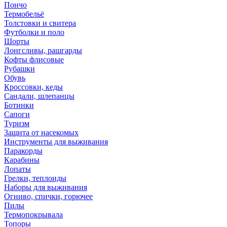
Пончо
Термобельё
Толстовки и свитера
Футболки и поло
Шорты
Лонгсливы, рашгарды
Кофты флисовые
Рубашки
Обувь
Кроссовки, кеды
Сандали, шлепанцы
Ботинки
Сапоги
Туризм
Защита от насекомых
Инструменты для выживания
Паракорды
Карабины
Лопаты
Грелки, теплоиды
Наборы для выживания
Огниво, спички, горючее
Пилы
Термопокрывала
Топоры