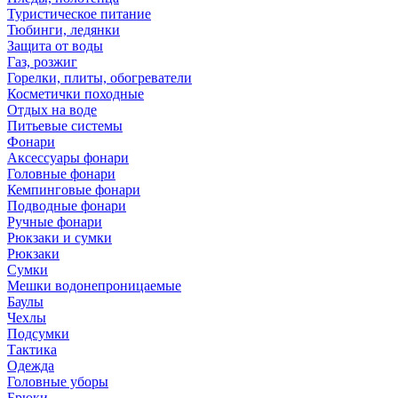
Туристическое питание
Тюбинги, ледянки
Защита от воды
Газ, розжиг
Горелки, плиты, обогреватели
Косметички походные
Отдых на воде
Питьевые системы
Фонари
Аксессуары фонари
Головные фонари
Кемпинговые фонари
Подводные фонари
Ручные фонари
Рюкзаки и сумки
Рюкзаки
Сумки
Мешки водонепроницаемые
Баулы
Чехлы
Подсумки
Тактика
Одежда
Головные уборы
Брюки