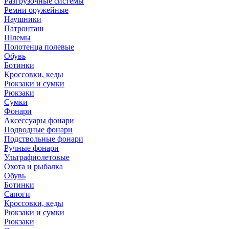
Разгрузочные системы
Ремни оружейные
Наушники
Патронташ
Шлемы
Полотенца полевые
Обувь
Ботинки
Кроссовки, кеды
Рюкзаки и сумки
Рюкзаки
Сумки
Фонари
Аксессуары фонари
Подводные фонари
Подствольные фонари
Ручные фонари
Ультрафиолетовые
Охота и рыбалка
Обувь
Ботинки
Сапоги
Кроссовки, кеды
Рюкзаки и сумки
Рюкзаки