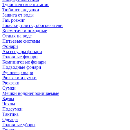
Туристическое питание
Тюбинги, ледянки
Защита от воды
Газ, розжиг
Горелки, плиты, обогреватели
Косметички походные
Отдых на воде
Питьевые системы
Фонари
Аксессуары фонари
Головные фонари
Кемпинговые фонари
Подводные фонари
Ручные фонари
Рюкзаки и сумки
Рюкзаки
Сумки
Мешки водонепроницаемые
Баулы
Чехлы
Подсумки
Тактика
Одежда
Головные уборы
Брюки