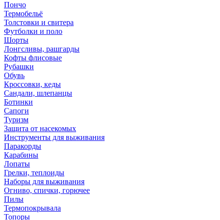
Пончо
Термобельё
Толстовки и свитера
Футболки и поло
Шорты
Лонгсливы, рашгарды
Кофты флисовые
Рубашки
Обувь
Кроссовки, кеды
Сандали, шлепанцы
Ботинки
Сапоги
Туризм
Защита от насекомых
Инструменты для выживания
Паракорды
Карабины
Лопаты
Грелки, теплоиды
Наборы для выживания
Огниво, спички, горючее
Пилы
Термопокрывала
Топоры