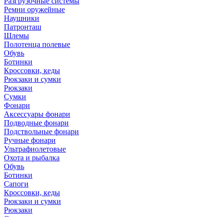
Разгрузочные системы
Ремни оружейные
Наушники
Патронташ
Шлемы
Полотенца полевые
Обувь
Ботинки
Кроссовки, кеды
Рюкзаки и сумки
Рюкзаки
Сумки
Фонари
Аксессуары фонари
Подводные фонари
Подствольные фонари
Ручные фонари
Ультрафиолетовые
Охота и рыбалка
Обувь
Ботинки
Сапоги
Кроссовки, кеды
Рюкзаки и сумки
Рюкзаки