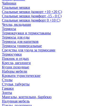
Чайники
Спальные мешки
Спальные мешки (коморт +10 +20 С)
Спальные мешки (комфорт -15 - 0 С)
Спальные мешки (комфорт 0 +10 С)
Чехлы, вкладыши
Термосы
Термокружки и термостаканы
Термосы для еды
Термосы для напитков
Термосы универсальные
Средства для ухода за термосами
Термосумки
Пикник и отдых
Кресла, шезлонги
Кухни походные
Наборы мебели
Кровати туристические
Столы
Стулья, табуреты
Гамаки
Зонты
Мангалы, коптильни, барбекю
Надувная мебель
Пледы, полотенца