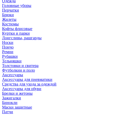
Одежда
Головные уборы
Перчатки
Брюки
Жилеты
Костюмы
Кофты флисовые
Куртки и парки
Лонгсливы, рашгарды
Носки
Пончо
Ремни
Рубашки
Тельняшки
Толстовки и свитера
Футболкии и поло
Аксессуары
Аксессуары для пневматики
Средства для ухода за одеждой
Аксессуары для обуви
Брелки и жетоны
Зажигалки
Бинокли
Маски защитные
Патчи