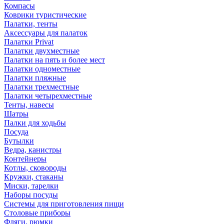
Компасы
Коврики туристические
Палатки, тенты
Аксессуары для палаток
Палатки Privat
Палатки двухместные
Палатки на пять и более мест
Палатки одноместные
Палатки пляжные
Палатки трехместные
Палатки четырехместные
Тенты, навесы
Шатры
Палки для ходьбы
Посуда
Бутылки
Ведра, канистры
Контейнеры
Котлы, сковороды
Кружки, стаканы
Миски, тарелки
Наборы посуды
Системы для приготовления пищи
Столовые приборы
Фляги, рюмки