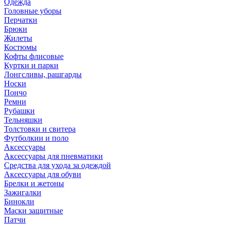
Одежда
Головные уборы
Перчатки
Брюки
Жилеты
Костюмы
Кофты флисовые
Куртки и парки
Лонгсливы, рашгарды
Носки
Пончо
Ремни
Рубашки
Тельняшки
Толстовки и свитера
Футболкии и поло
Аксессуары
Аксессуары для пневматики
Средства для ухода за одеждой
Аксессуары для обуви
Брелки и жетоны
Зажигалки
Бинокли
Маски защитные
Патчи