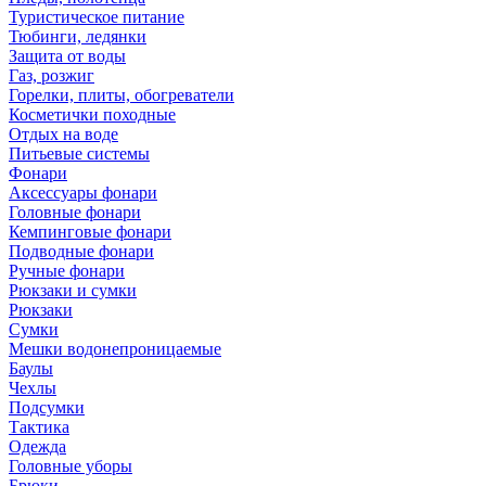
Туристическое питание
Тюбинги, ледянки
Защита от воды
Газ, розжиг
Горелки, плиты, обогреватели
Косметички походные
Отдых на воде
Питьевые системы
Фонари
Аксессуары фонари
Головные фонари
Кемпинговые фонари
Подводные фонари
Ручные фонари
Рюкзаки и сумки
Рюкзаки
Сумки
Мешки водонепроницаемые
Баулы
Чехлы
Подсумки
Тактика
Одежда
Головные уборы
Брюки