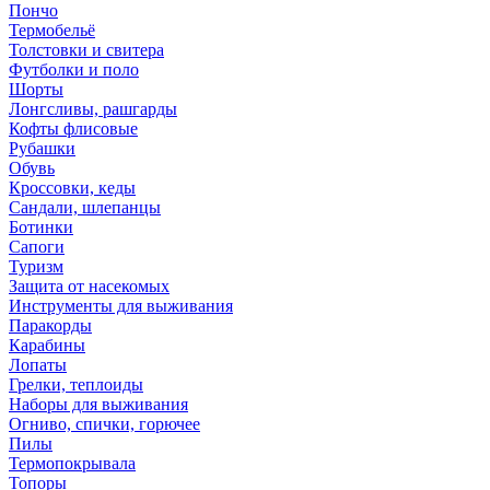
Пончо
Термобельё
Толстовки и свитера
Футболки и поло
Шорты
Лонгсливы, рашгарды
Кофты флисовые
Рубашки
Обувь
Кроссовки, кеды
Сандали, шлепанцы
Ботинки
Сапоги
Туризм
Защита от насекомых
Инструменты для выживания
Паракорды
Карабины
Лопаты
Грелки, теплоиды
Наборы для выживания
Огниво, спички, горючее
Пилы
Термопокрывала
Топоры