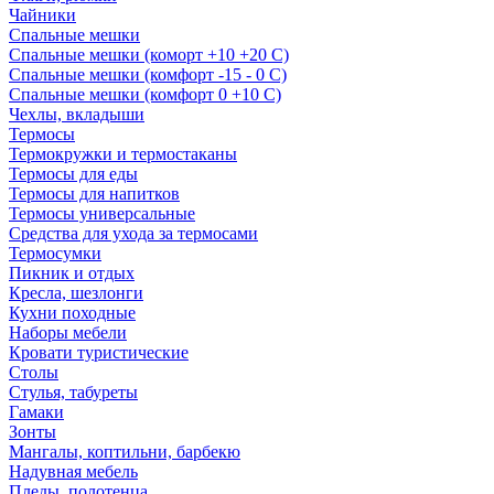
Чайники
Спальные мешки
Спальные мешки (коморт +10 +20 С)
Спальные мешки (комфорт -15 - 0 С)
Спальные мешки (комфорт 0 +10 С)
Чехлы, вкладыши
Термосы
Термокружки и термостаканы
Термосы для еды
Термосы для напитков
Термосы универсальные
Средства для ухода за термосами
Термосумки
Пикник и отдых
Кресла, шезлонги
Кухни походные
Наборы мебели
Кровати туристические
Столы
Стулья, табуреты
Гамаки
Зонты
Мангалы, коптильни, барбекю
Надувная мебель
Пледы, полотенца