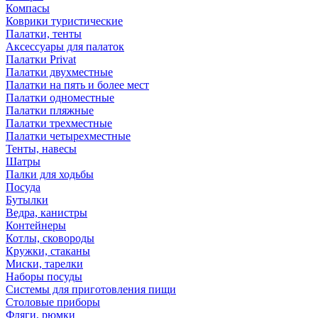
Компасы
Коврики туристические
Палатки, тенты
Аксессуары для палаток
Палатки Privat
Палатки двухместные
Палатки на пять и более мест
Палатки одноместные
Палатки пляжные
Палатки трехместные
Палатки четырехместные
Тенты, навесы
Шатры
Палки для ходьбы
Посуда
Бутылки
Ведра, канистры
Контейнеры
Котлы, сковороды
Кружки, стаканы
Миски, тарелки
Наборы посуды
Системы для приготовления пищи
Столовые приборы
Фляги, рюмки