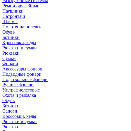
Разгрузочные системы
Ремни оружейные
Наушники
Патронташ
Шлемы
Полотенца полевые
Обувь
Ботинки
Кроссовки, кеды
Рюкзаки и сумки
Рюкзаки
Сумки
Фонари
Аксессуары фонари
Подводные фонари
Подствольные фонари
Ручные фонари
Ультрафиолетовые
Охота и рыбалка
Обувь
Ботинки
Сапоги
Кроссовки, кеды
Рюкзаки и сумки
Рюкзаки