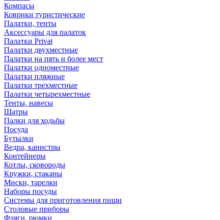
Компасы
Коврики туристические
Палатки, тенты
Аксессуары для палаток
Палатки Privat
Палатки двухместные
Палатки на пять и более мест
Палатки одноместные
Палатки пляжные
Палатки трехместные
Палатки четырехместные
Тенты, навесы
Шатры
Палки для ходьбы
Посуда
Бутылки
Ведра, канистры
Контейнеры
Котлы, сковороды
Кружки, стаканы
Миски, тарелки
Наборы посуды
Системы для приготовления пищи
Столовые приборы
Фляги, рюмки