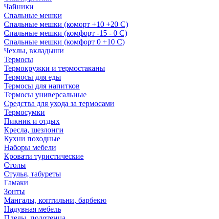
Чайники
Спальные мешки
Спальные мешки (коморт +10 +20 С)
Спальные мешки (комфорт -15 - 0 С)
Спальные мешки (комфорт 0 +10 С)
Чехлы, вкладыши
Термосы
Термокружки и термостаканы
Термосы для еды
Термосы для напитков
Термосы универсальные
Средства для ухода за термосами
Термосумки
Пикник и отдых
Кресла, шезлонги
Кухни походные
Наборы мебели
Кровати туристические
Столы
Стулья, табуреты
Гамаки
Зонты
Мангалы, коптильни, барбекю
Надувная мебель
Пледы, полотенца