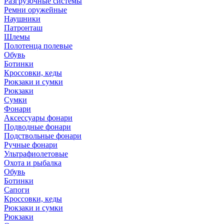
Разгрузочные системы
Ремни оружейные
Наушники
Патронташ
Шлемы
Полотенца полевые
Обувь
Ботинки
Кроссовки, кеды
Рюкзаки и сумки
Рюкзаки
Сумки
Фонари
Аксессуары фонари
Подводные фонари
Подствольные фонари
Ручные фонари
Ультрафиолетовые
Охота и рыбалка
Обувь
Ботинки
Сапоги
Кроссовки, кеды
Рюкзаки и сумки
Рюкзаки