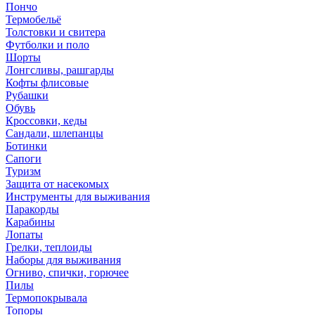
Пончо
Термобельё
Толстовки и свитера
Футболки и поло
Шорты
Лонгсливы, рашгарды
Кофты флисовые
Рубашки
Обувь
Кроссовки, кеды
Сандали, шлепанцы
Ботинки
Сапоги
Туризм
Защита от насекомых
Инструменты для выживания
Паракорды
Карабины
Лопаты
Грелки, теплоиды
Наборы для выживания
Огниво, спички, горючее
Пилы
Термопокрывала
Топоры