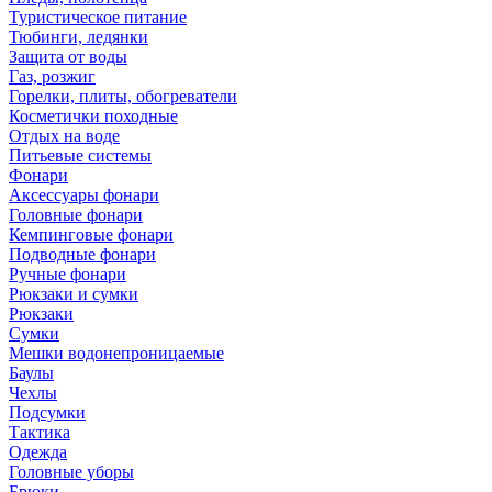
Туристическое питание
Тюбинги, ледянки
Защита от воды
Газ, розжиг
Горелки, плиты, обогреватели
Косметички походные
Отдых на воде
Питьевые системы
Фонари
Аксессуары фонари
Головные фонари
Кемпинговые фонари
Подводные фонари
Ручные фонари
Рюкзаки и сумки
Рюкзаки
Сумки
Мешки водонепроницаемые
Баулы
Чехлы
Подсумки
Тактика
Одежда
Головные уборы
Брюки