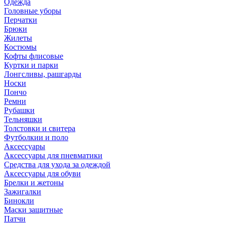
Одежда
Головные уборы
Перчатки
Брюки
Жилеты
Костюмы
Кофты флисовые
Куртки и парки
Лонгсливы, рашгарды
Носки
Пончо
Ремни
Рубашки
Тельняшки
Толстовки и свитера
Футболкии и поло
Аксессуары
Аксессуары для пневматики
Средства для ухода за одеждой
Аксессуары для обуви
Брелки и жетоны
Зажигалки
Бинокли
Маски защитные
Патчи