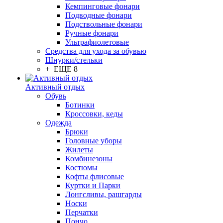
Кемпинговые фонари
Подводные фонари
Подствольные фонари
Ручные фонари
Ультрафиолетовые
Средства для ухода за обувью
Шнурки/стельки
+ ЕЩЕ 8
Активный отдых
Обувь
Ботинки
Кроссовки, кеды
Одежда
Брюки
Головные уборы
Жилеты
Комбинезоны
Костюмы
Кофты флисовые
Куртки и Парки
Лонгсливы, рашгарды
Носки
Перчатки
Пончо