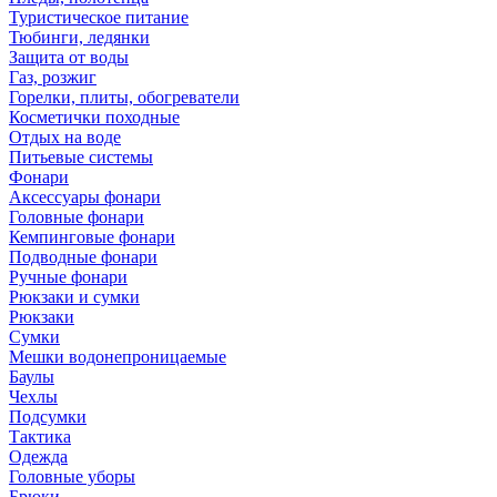
Туристическое питание
Тюбинги, ледянки
Защита от воды
Газ, розжиг
Горелки, плиты, обогреватели
Косметички походные
Отдых на воде
Питьевые системы
Фонари
Аксессуары фонари
Головные фонари
Кемпинговые фонари
Подводные фонари
Ручные фонари
Рюкзаки и сумки
Рюкзаки
Сумки
Мешки водонепроницаемые
Баулы
Чехлы
Подсумки
Тактика
Одежда
Головные уборы
Брюки