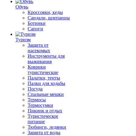
Обувь
Кроссовки, кеды
Сандали, шлепанцы
Ботинки
Сапоги
Туризм
Защита от
насекомых
Инструменты для
выживания
Коврики
туристические
Палатки, тенты
Палки для ходьбы
Посуда
Спальные мешки
Термосы
Термосумки
Пикник и отдых
Туристическое
питание
Тюбинги, ледянки
Защита от воды