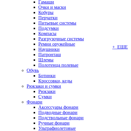
Гамаши
Очки и маски
Кобуры
Перчатки
Питьевые системы
Подсумки
Компасы
Разгрузочные системы
Ремни оружейные
+ ЕЩЕ
Наушники
Патронташ
Шлемы
Полотенца полевые
Обувь
Ботинки
Кроссовки, кеды
Рюкзаки и сумки
Рюкзаки
Сумки
Фонари
Аксессуары фонари
Подводные фонари
Подствольные фонари
Ручные фонари
Ультрафиолетовые