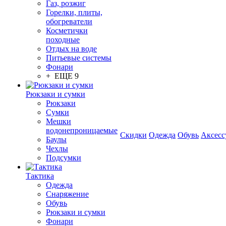
Газ, розжиг
Горелки, плиты,
обогреватели
Косметички
походные
Отдых на воде
Питьевые системы
Фонари
+ ЕЩЕ 9
Рюкзаки и сумки
Рюкзаки
Сумки
Мешки
водонепроницаемые
Скидки
Одежда
Обувь
Аксесс
Баулы
Чехлы
Подсумки
Тактика
Одежда
Снаряжение
Обувь
Рюкзаки и сумки
Фонари