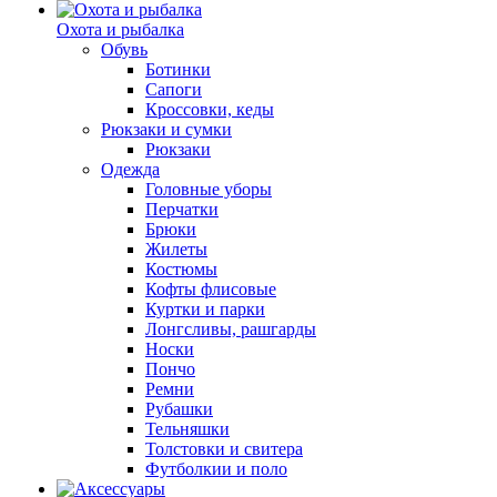
Охота и рыбалка
Обувь
Ботинки
Сапоги
Кроссовки, кеды
Рюкзаки и сумки
Рюкзаки
Одежда
Головные уборы
Перчатки
Брюки
Жилеты
Костюмы
Кофты флисовые
Куртки и парки
Лонгсливы, рашгарды
Носки
Пончо
Ремни
Рубашки
Тельняшки
Толстовки и свитера
Футболкии и поло