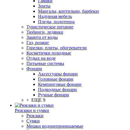
Гамаки
Зонты
Мангалы, коптильни, барбекю
Надувная мебель
Пледы, полотенца
Туристическое питание
Тюбинги, ледянки
Защита от воды
Газ, розжиг
Горелки, плиты, обогреватели
Косметички походные
Отдых на воде
Питьевые системы
Фонари
Аксессуары фонари
Головные фонари
Кемпинговые фонари
Подводные фонари
Ручные фонари
+ ЕЩЕ 9
Рюкзаки и сумки
Рюкзаки
Сумки
Мешки водонепроницаемые