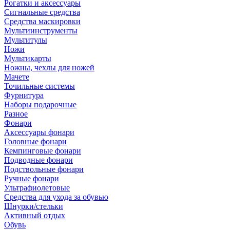
Рогатки и аксессуары
Сигнальные средства
Средства маскировки
Мультиинструменты
Мультитулы
Ножи
Мультикарты
Ножны, чехлы для ножей
Мачете
Точильные системы
Фурнитура
Наборы подарочные
Разное
Фонари
Аксессуары фонари
Головные фонари
Кемпинговые фонари
Подводные фонари
Подствольные фонари
Ручные фонари
Ультрафиолетовые
Средства для ухода за обувью
Шнурки/стельки
Активный отдых
Обувь