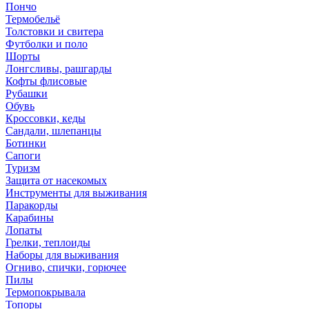
Пончо
Термобельё
Толстовки и свитера
Футболки и поло
Шорты
Лонгсливы, рашгарды
Кофты флисовые
Рубашки
Обувь
Кроссовки, кеды
Сандали, шлепанцы
Ботинки
Сапоги
Туризм
Защита от насекомых
Инструменты для выживания
Паракорды
Карабины
Лопаты
Грелки, теплоиды
Наборы для выживания
Огниво, спички, горючее
Пилы
Термопокрывала
Топоры