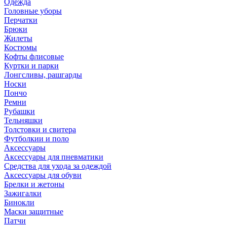
Одежда
Головные уборы
Перчатки
Брюки
Жилеты
Костюмы
Кофты флисовые
Куртки и парки
Лонгсливы, рашгарды
Носки
Пончо
Ремни
Рубашки
Тельняшки
Толстовки и свитера
Футболкии и поло
Аксессуары
Аксессуары для пневматики
Средства для ухода за одеждой
Аксессуары для обуви
Брелки и жетоны
Зажигалки
Бинокли
Маски защитные
Патчи