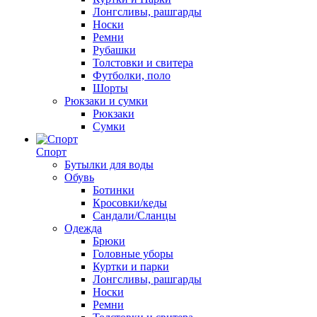
Лонгсливы, рашгарды
Носки
Ремни
Рубашки
Толстовки и свитера
Футболки, поло
Шорты
Рюкзаки и сумки
Рюкзаки
Сумки
Спорт
Бутылки для воды
Обувь
Ботинки
Кросовки/кеды
Сандали/Сланцы
Одежда
Брюки
Головные уборы
Куртки и парки
Лонгсливы, рашгарды
Носки
Ремни