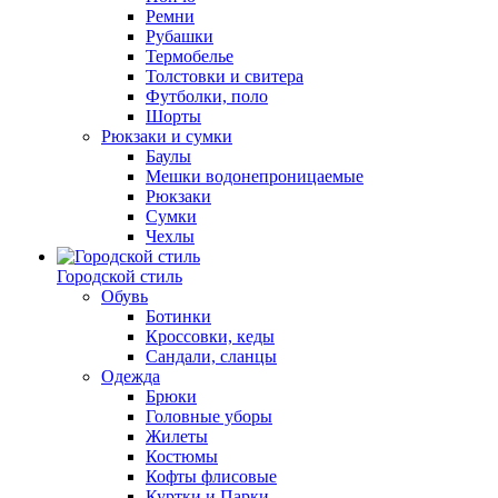
Ремни
Рубашки
Термобелье
Толстовки и свитера
Футболки, поло
Шорты
Рюкзаки и сумки
Баулы
Мешки водонепроницаемые
Рюкзаки
Сумки
Чехлы
Городской стиль
Обувь
Ботинки
Кроссовки, кеды
Сандали, сланцы
Одежда
Брюки
Головные уборы
Жилеты
Костюмы
Кофты флисовые
Куртки и Парки