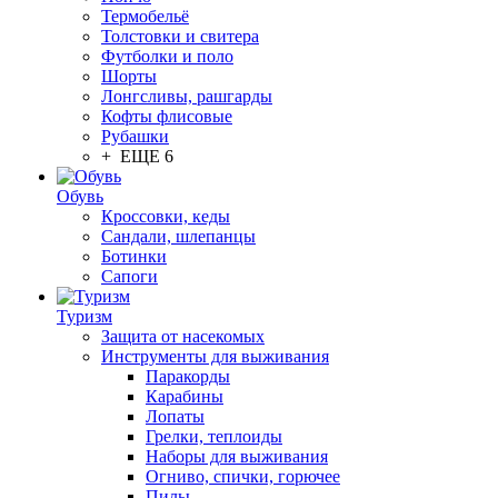
Термобельё
Толстовки и свитера
Футболки и поло
Шорты
Лонгсливы, рашгарды
Кофты флисовые
Рубашки
+ ЕЩЕ 6
Обувь
Кроссовки, кеды
Сандали, шлепанцы
Ботинки
Сапоги
Туризм
Защита от насекомых
Инструменты для выживания
Паракорды
Карабины
Лопаты
Грелки, теплоиды
Наборы для выживания
Огниво, спички, горючее
Пилы