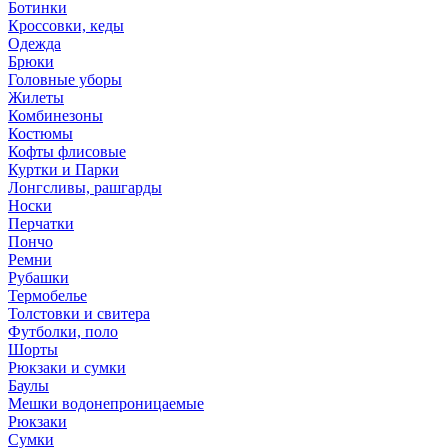
Ботинки
Кроссовки, кеды
Одежда
Брюки
Головные уборы
Жилеты
Комбинезоны
Костюмы
Кофты флисовые
Куртки и Парки
Лонгсливы, рашгарды
Носки
Перчатки
Пончо
Ремни
Рубашки
Термобелье
Толстовки и свитера
Футболки, поло
Шорты
Рюкзаки и сумки
Баулы
Мешки водонепроницаемые
Рюкзаки
Сумки