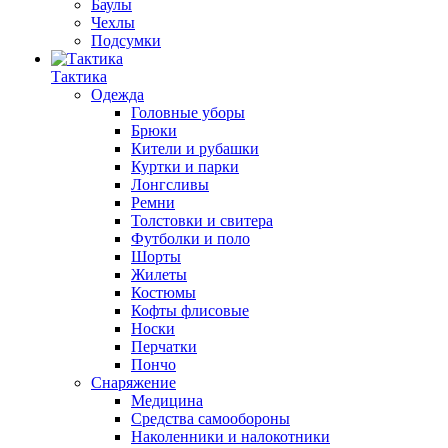
Баулы
Чехлы
Подсумки
Тактика
Одежда
Головные уборы
Брюки
Кители и рубашки
Куртки и парки
Лонгсливы
Ремни
Толстовки и свитера
Футболки и поло
Шорты
Жилеты
Костюмы
Кофты флисовые
Носки
Перчатки
Пончо
Снаряжение
Медицина
Средства самообороны
Наколенники и налокотники