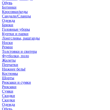
Обувь
Ботинки
Кросовки/кеды
Сандали/Сланцы
Одежда
Брюки
Головные уборы
Куртки и парки
Лонгсливы, рашгарды
Носки
Ремни
Толстовки и свитера
Футболки, поло
Жилеты
Перчатки
Нижнее бельё
Костюмы
Шорты
Рюкзаки и сумки
Рюкзаки
Сумки
Скидки
Скидки
Одежда
Обувь