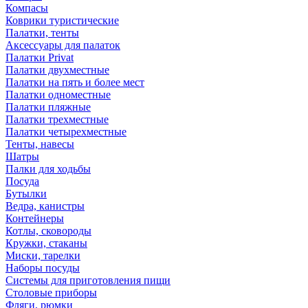
Компасы
Коврики туристические
Палатки, тенты
Аксессуары для палаток
Палатки Privat
Палатки двухместные
Палатки на пять и более мест
Палатки одноместные
Палатки пляжные
Палатки трехместные
Палатки четырехместные
Тенты, навесы
Шатры
Палки для ходьбы
Посуда
Бутылки
Ведра, канистры
Контейнеры
Котлы, сковороды
Кружки, стаканы
Миски, тарелки
Наборы посуды
Системы для приготовления пищи
Столовые приборы
Фляги, рюмки