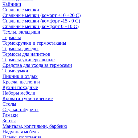
Чайники
Спальные мешки
Спальные мешки (коморт +10 +20 С)
Спальные мешки (комфорт -15 - 0 С)
Спальные мешки (комфорт 0 +10 С)
Чехлы, вкладыши
Термосы
Термокружки и термостаканы
Термосы для еды
Термосы для напитков
Термосы универсальные
Средства для ухода за термосами
Термосумки
Пикник и отдых
Кресла, шезлонги
Кухни походные
Наборы мебели
Кровати туристические
Столы
Стулья, табуреты
Гамаки
Зонты
Мангалы, коптильни, барбекю
Надувная мебель
Пледы, полотенца