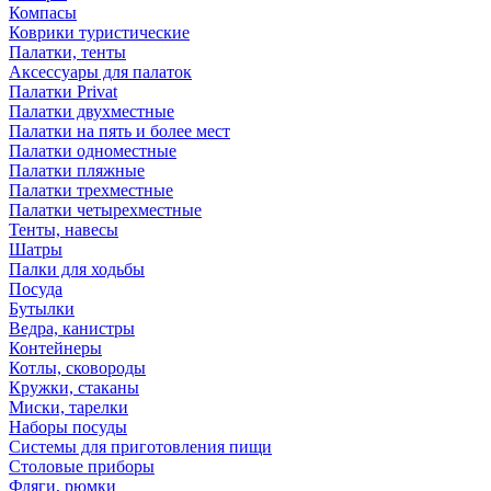
Компасы
Коврики туристические
Палатки, тенты
Аксессуары для палаток
Палатки Privat
Палатки двухместные
Палатки на пять и более мест
Палатки одноместные
Палатки пляжные
Палатки трехместные
Палатки четырехместные
Тенты, навесы
Шатры
Палки для ходьбы
Посуда
Бутылки
Ведра, канистры
Контейнеры
Котлы, сковороды
Кружки, стаканы
Миски, тарелки
Наборы посуды
Системы для приготовления пищи
Столовые приборы
Фляги, рюмки