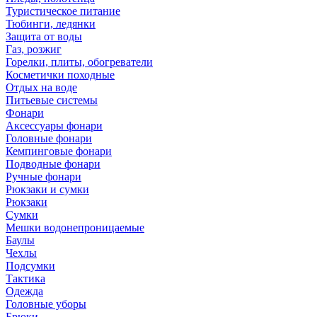
Туристическое питание
Тюбинги, ледянки
Защита от воды
Газ, розжиг
Горелки, плиты, обогреватели
Косметички походные
Отдых на воде
Питьевые системы
Фонари
Аксессуары фонари
Головные фонари
Кемпинговые фонари
Подводные фонари
Ручные фонари
Рюкзаки и сумки
Рюкзаки
Сумки
Мешки водонепроницаемые
Баулы
Чехлы
Подсумки
Тактика
Одежда
Головные уборы
Брюки