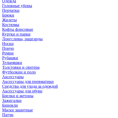
Одежда
Головные уборы
Перчатки
Брюки
Жилеты
Костюмы
Кофты флисовые
Куртки и парки
Лонгсливы, рашгарды
Носки
Пончо
Ремни
Рубашки
Тельняшки
Толстовки и свитера
Футболкии и поло
Аксессуары
Аксессуары для пневматики
Средства для ухода за одеждой
Аксессуары для обуви
Брелки и жетоны
Зажигалки
Бинокли
Маски защитные
Патчи