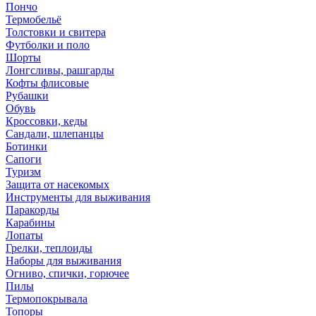
Пончо
Термобельё
Толстовки и свитера
Футболки и поло
Шорты
Лонгсливы, рашгарды
Кофты флисовые
Рубашки
Обувь
Кроссовки, кеды
Сандали, шлепанцы
Ботинки
Сапоги
Туризм
Защита от насекомых
Инструменты для выживания
Паракорды
Карабины
Лопаты
Грелки, теплоиды
Наборы для выживания
Огниво, спички, горючее
Пилы
Термопокрывала
Топоры