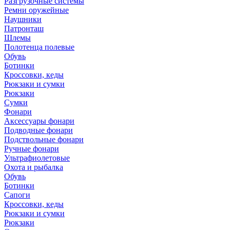
Разгрузочные системы
Ремни оружейные
Наушники
Патронташ
Шлемы
Полотенца полевые
Обувь
Ботинки
Кроссовки, кеды
Рюкзаки и сумки
Рюкзаки
Сумки
Фонари
Аксессуары фонари
Подводные фонари
Подствольные фонари
Ручные фонари
Ультрафиолетовые
Охота и рыбалка
Обувь
Ботинки
Сапоги
Кроссовки, кеды
Рюкзаки и сумки
Рюкзаки