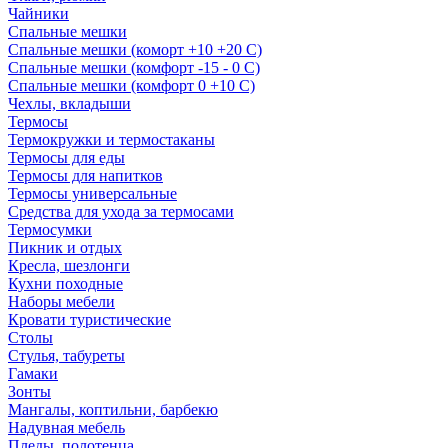
Чайники
Спальные мешки
Спальные мешки (коморт +10 +20 С)
Спальные мешки (комфорт -15 - 0 С)
Спальные мешки (комфорт 0 +10 С)
Чехлы, вкладыши
Термосы
Термокружки и термостаканы
Термосы для еды
Термосы для напитков
Термосы универсальные
Средства для ухода за термосами
Термосумки
Пикник и отдых
Кресла, шезлонги
Кухни походные
Наборы мебели
Кровати туристические
Столы
Стулья, табуреты
Гамаки
Зонты
Мангалы, коптильни, барбекю
Надувная мебель
Пледы, полотенца