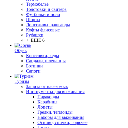
Термобельё
Толстовки и свитера
Футболки и поло
Шорты
Лонгсливы, рашгарды
Кофты флисовые
Рубашки
+ ЕЩЕ 6
Обувь
Кроссовки, кеды
Сандали, шлепанцы
Ботинки
Сапоги
Туризм
Защита от насекомых
Инструменты для выживания
Паракорды
Карабины
Лопаты
Грелки, теплоиды
Наборы для выживания
Огниво, спички, горючее
Пилы