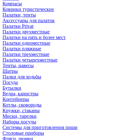
Компасы
Коврики туристические
Палатки, тенты
Аксессуары для палаток
Палатки Privat
Палатки двухместные
Палатки на пять и более мест
Палатки одноместные
Палатки пляжные
Палатки трехместные
Палатки четырехместные
Тенты, навесы
Шатры
Палки для ходьбы
Посуда
Бутылки
Ведра, канистры
Контейнеры
Котлы, сковороды
Кружки, стаканы
Миски, тарелки
Наборы посуды
Системы для приготовления пищи
Столовые приборы
Фляги, рюмки