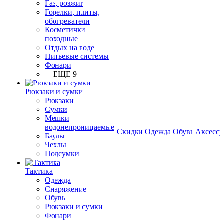
Газ, розжиг
Горелки, плиты,
обогреватели
Косметички
походные
Отдых на воде
Питьевые системы
Фонари
+ ЕЩЕ 9
Рюкзаки и сумки
Рюкзаки
Сумки
Мешки
водонепроницаемые
Скидки
Одежда
Обувь
Аксесс
Баулы
Чехлы
Подсумки
Тактика
Одежда
Снаряжение
Обувь
Рюкзаки и сумки
Фонари