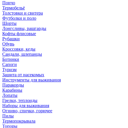
Пончо
Термобельё
Толстовки и свитера
Футболки и поло
Шорты
Лонгсливы, рашгарды
Кофты флисовые
Рубашки
Обувь
Кроссовки, кеды
Сандали, шлепанцы
Ботинки
Сапоги
Туризм
Защита от насекомых
Инструменты для выживания
Паракорды
Карабины
Лопаты
Грелки, теплоиды
Наборы для выживания
Огниво, спички, горючее
Пилы
Термопокрывала
Топоры