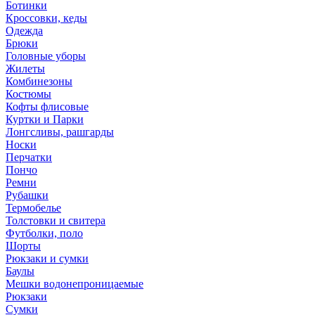
Ботинки
Кроссовки, кеды
Одежда
Брюки
Головные уборы
Жилеты
Комбинезоны
Костюмы
Кофты флисовые
Куртки и Парки
Лонгсливы, рашгарды
Носки
Перчатки
Пончо
Ремни
Рубашки
Термобелье
Толстовки и свитера
Футболки, поло
Шорты
Рюкзаки и сумки
Баулы
Мешки водонепроницаемые
Рюкзаки
Сумки