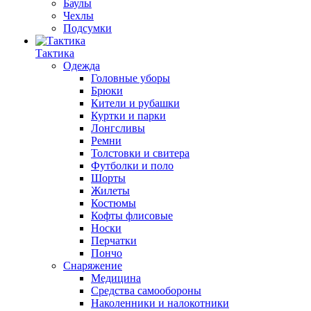
Баулы
Чехлы
Подсумки
Тактика
Одежда
Головные уборы
Брюки
Кители и рубашки
Куртки и парки
Лонгсливы
Ремни
Толстовки и свитера
Футболки и поло
Шорты
Жилеты
Костюмы
Кофты флисовые
Носки
Перчатки
Пончо
Снаряжение
Медицина
Средства самообороны
Наколенники и налокотники