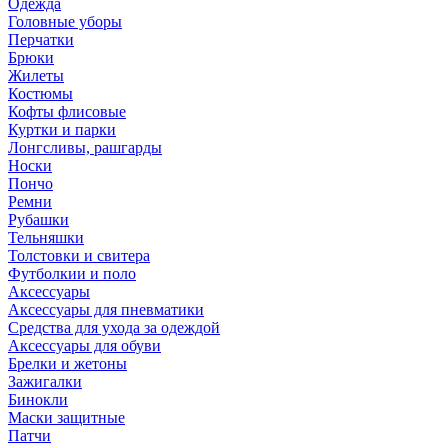
Одежда
Головные уборы
Перчатки
Брюки
Жилеты
Костюмы
Кофты флисовые
Куртки и парки
Лонгсливы, рашгарды
Носки
Пончо
Ремни
Рубашки
Тельняшки
Толстовки и свитера
Футболкии и поло
Аксессуары
Аксессуары для пневматики
Средства для ухода за одеждой
Аксессуары для обуви
Брелки и жетоны
Зажигалки
Бинокли
Маски защитные
Патчи