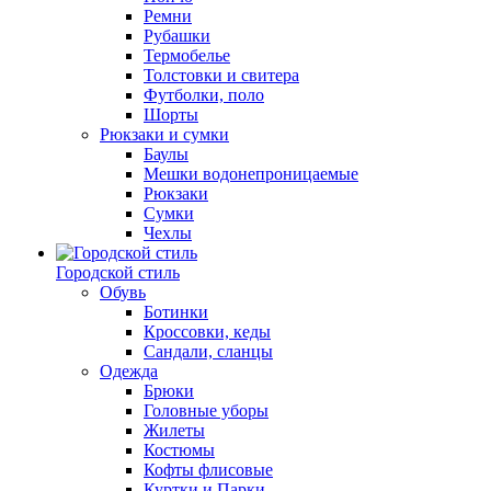
Ремни
Рубашки
Термобелье
Толстовки и свитера
Футболки, поло
Шорты
Рюкзаки и сумки
Баулы
Мешки водонепроницаемые
Рюкзаки
Сумки
Чехлы
Городской стиль
Обувь
Ботинки
Кроссовки, кеды
Сандали, сланцы
Одежда
Брюки
Головные уборы
Жилеты
Костюмы
Кофты флисовые
Куртки и Парки