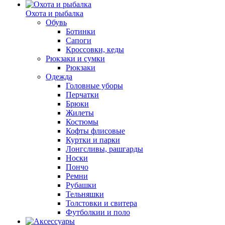
Охота и рыбалка
Обувь
Ботинки
Сапоги
Кроссовки, кеды
Рюкзаки и сумки
Рюкзаки
Одежда
Головные уборы
Перчатки
Брюки
Жилеты
Костюмы
Кофты флисовые
Куртки и парки
Лонгсливы, рашгарды
Носки
Пончо
Ремни
Рубашки
Тельняшки
Толстовки и свитера
Футболкии и поло