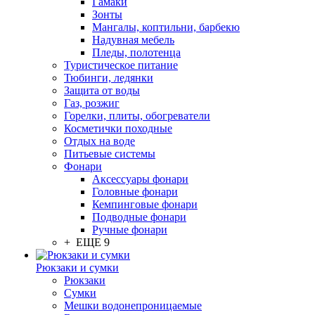
Гамаки
Зонты
Мангалы, коптильни, барбекю
Надувная мебель
Пледы, полотенца
Туристическое питание
Тюбинги, ледянки
Защита от воды
Газ, розжиг
Горелки, плиты, обогреватели
Косметички походные
Отдых на воде
Питьевые системы
Фонари
Аксессуары фонари
Головные фонари
Кемпинговые фонари
Подводные фонари
Ручные фонари
+ ЕЩЕ 9
Рюкзаки и сумки
Рюкзаки
Сумки
Мешки водонепроницаемые