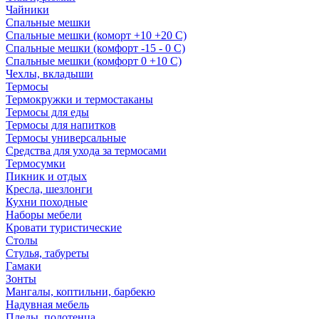
Чайники
Спальные мешки
Спальные мешки (коморт +10 +20 С)
Спальные мешки (комфорт -15 - 0 С)
Спальные мешки (комфорт 0 +10 С)
Чехлы, вкладыши
Термосы
Термокружки и термостаканы
Термосы для еды
Термосы для напитков
Термосы универсальные
Средства для ухода за термосами
Термосумки
Пикник и отдых
Кресла, шезлонги
Кухни походные
Наборы мебели
Кровати туристические
Столы
Стулья, табуреты
Гамаки
Зонты
Мангалы, коптильни, барбекю
Надувная мебель
Пледы, полотенца