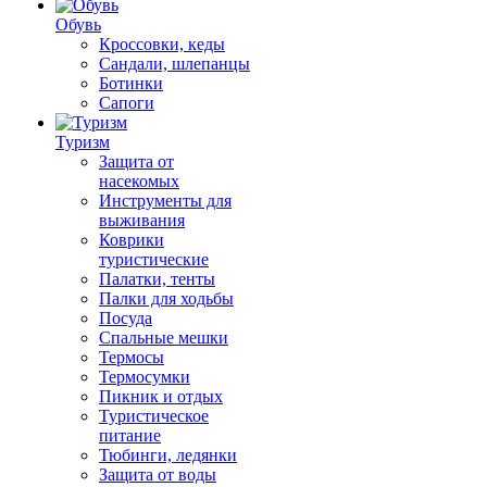
Обувь
Кроссовки, кеды
Сандали, шлепанцы
Ботинки
Сапоги
Туризм
Защита от
насекомых
Инструменты для
выживания
Коврики
туристические
Палатки, тенты
Палки для ходьбы
Посуда
Спальные мешки
Термосы
Термосумки
Пикник и отдых
Туристическое
питание
Тюбинги, ледянки
Защита от воды