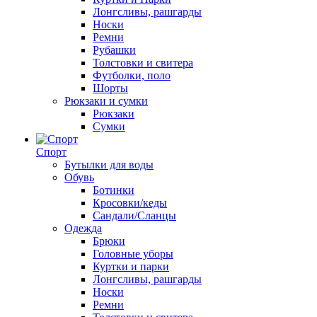
Лонгсливы, рашгарды
Носки
Ремни
Рубашки
Толстовки и свитера
Футболки, поло
Шорты
Рюкзаки и сумки
Рюкзаки
Сумки
Спорт
Бутылки для воды
Обувь
Ботинки
Кросовки/кеды
Сандали/Сланцы
Одежда
Брюки
Головные уборы
Куртки и парки
Лонгсливы, рашгарды
Носки
Ремни