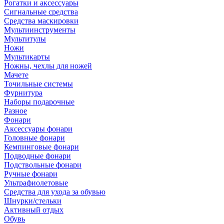
Рогатки и аксессуары
Сигнальные средства
Средства маскировки
Мультиинструменты
Мультитулы
Ножи
Мультикарты
Ножны, чехлы для ножей
Мачете
Точильные системы
Фурнитура
Наборы подарочные
Разное
Фонари
Аксессуары фонари
Головные фонари
Кемпинговые фонари
Подводные фонари
Подствольные фонари
Ручные фонари
Ультрафиолетовые
Средства для ухода за обувью
Шнурки/стельки
Активный отдых
Обувь