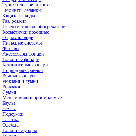
Туристическое питание
Тюбинги, ледянки
Защита от воды
Газ, розжиг
Горелки, плиты, обогреватели
Косметички походные
Отдых на воде
Питьевые системы
Фонари
Аксессуары фонари
Головные фонари
Кемпинговые фонари
Подводные фонари
Ручные фонари
Рюкзаки и сумки
Рюкзаки
Сумки
Мешки водонепроницаемые
Баулы
Чехлы
Подсумки
Тактика
Одежда
Головные уборы
Брюки