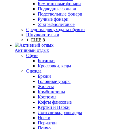
Кемпинговые фонари
Подводные фонари
Подствольные фонари
Ручные фонари
Ультрафиолетовые
Средства для ухода за обувью
Шнурки/стельки
+ ЕЩЕ 8
Активный отдых
Обувь
Ботинки
Кроссовки, кеды
Одежда
Брюки
Головные уборы
Жилеты
Комбинезоны
Костюмы
Кофты флисовые
Куртки и Парки
Лонгсливы, рашгарды
Носки
Перчатки
Пончо