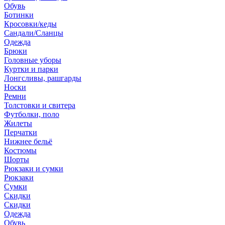
Обувь
Ботинки
Кросовки/кеды
Сандали/Сланцы
Одежда
Брюки
Головные уборы
Куртки и парки
Лонгсливы, рашгарды
Носки
Ремни
Толстовки и свитера
Футболки, поло
Жилеты
Перчатки
Нижнее бельё
Костюмы
Шорты
Рюкзаки и сумки
Рюкзаки
Сумки
Скидки
Скидки
Одежда
Обувь