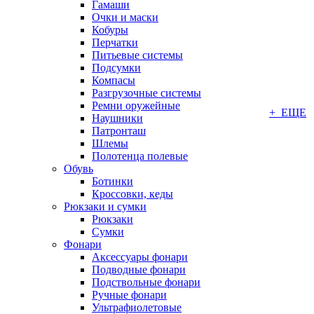
Гамаши
Очки и маски
Кобуры
Перчатки
Питьевые системы
Подсумки
Компасы
Разгрузочные системы
Ремни оружейные
+ ЕЩЕ
Наушники
Патронташ
Шлемы
Полотенца полевые
Обувь
Ботинки
Кроссовки, кеды
Рюкзаки и сумки
Рюкзаки
Сумки
Фонари
Аксессуары фонари
Подводные фонари
Подствольные фонари
Ручные фонари
Ультрафиолетовые