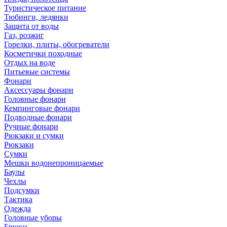
Туристическое питание
Тюбинги, ледянки
Защита от воды
Газ, розжиг
Горелки, плиты, обогреватели
Косметички походные
Отдых на воде
Питьевые системы
Фонари
Аксессуары фонари
Головные фонари
Кемпинговые фонари
Подводные фонари
Ручные фонари
Рюкзаки и сумки
Рюкзаки
Сумки
Мешки водонепроницаемые
Баулы
Чехлы
Подсумки
Тактика
Одежда
Головные уборы
Брюки