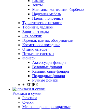
Гамаки
Зонты
Мангалы, коптильни, барбекю
Надувная мебель
Пледы, полотенца
Туристическое питание
Тюбинги, ледянки
Защита от воды
Газ, розжиг
Горелки, плиты, обогреватели
Косметички походные
Отдых на воде
Питьевые системы
Фонари
Аксессуары фонари
Головные фонари
Кемпинговые фонари
Подводные фонари
Ручные фонари
+ ЕЩЕ 9
Рюкзаки и сумки
Рюкзаки
Сумки
Мешки водонепроницаемые