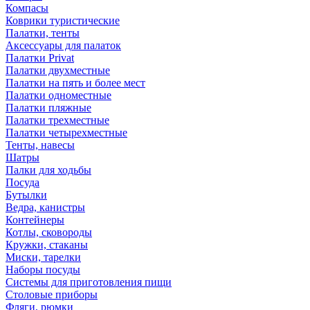
Компасы
Коврики туристические
Палатки, тенты
Аксессуары для палаток
Палатки Privat
Палатки двухместные
Палатки на пять и более мест
Палатки одноместные
Палатки пляжные
Палатки трехместные
Палатки четырехместные
Тенты, навесы
Шатры
Палки для ходьбы
Посуда
Бутылки
Ведра, канистры
Контейнеры
Котлы, сковороды
Кружки, стаканы
Миски, тарелки
Наборы посуды
Системы для приготовления пищи
Столовые приборы
Фляги, рюмки