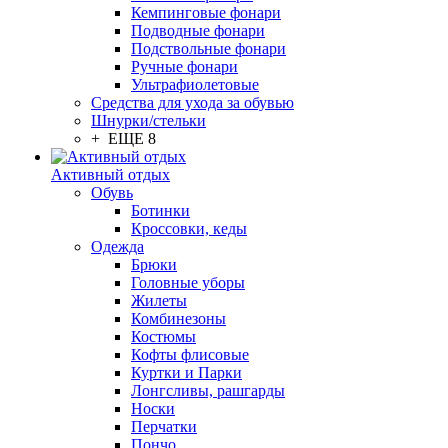
Кемпинговые фонари
Подводные фонари
Подствольные фонари
Ручные фонари
Ультрафиолетовые
Средства для ухода за обувью
Шнурки/стельки
+ ЕЩЕ 8
Активный отдых
Обувь
Ботинки
Кроссовки, кеды
Одежда
Брюки
Головные уборы
Жилеты
Комбинезоны
Костюмы
Кофты флисовые
Куртки и Парки
Лонгсливы, рашгарды
Носки
Перчатки
Пончо