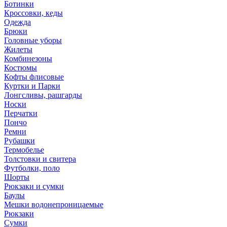
Ботинки
Кроссовки, кеды
Одежда
Брюки
Головные уборы
Жилеты
Комбинезоны
Костюмы
Кофты флисовые
Куртки и Парки
Лонгсливы, рашгарды
Носки
Перчатки
Пончо
Ремни
Рубашки
Термобелье
Толстовки и свитера
Футболки, поло
Шорты
Рюкзаки и сумки
Баулы
Мешки водонепроницаемые
Рюкзаки
Сумки