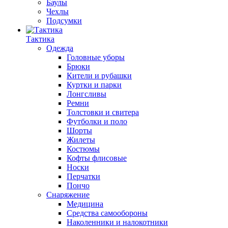
Баулы
Чехлы
Подсумки
Тактика
Одежда
Головные уборы
Брюки
Кители и рубашки
Куртки и парки
Лонгсливы
Ремни
Толстовки и свитера
Футболки и поло
Шорты
Жилеты
Костюмы
Кофты флисовые
Носки
Перчатки
Пончо
Снаряжение
Медицина
Средства самообороны
Наколенники и налокотники