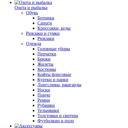
Охота и рыбалка
Обувь
Ботинки
Сапоги
Кроссовки, кеды
Рюкзаки и сумки
Рюкзаки
Одежда
Головные уборы
Перчатки
Брюки
Жилеты
Костюмы
Кофты флисовые
Куртки и парки
Лонгсливы, рашгарды
Носки
Пончо
Ремни
Рубашки
Тельняшки
Толстовки и свитера
Футболкии и поло