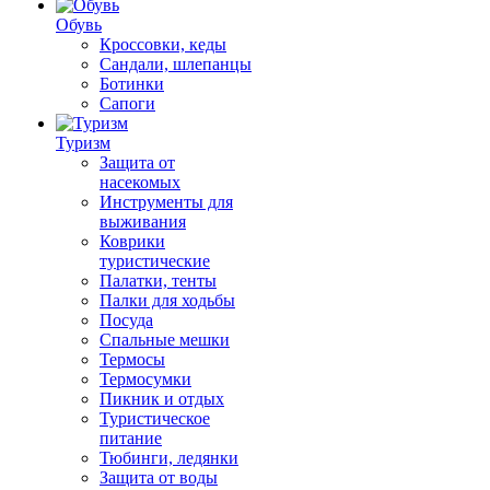
Обувь
Кроссовки, кеды
Сандали, шлепанцы
Ботинки
Сапоги
Туризм
Защита от
насекомых
Инструменты для
выживания
Коврики
туристические
Палатки, тенты
Палки для ходьбы
Посуда
Спальные мешки
Термосы
Термосумки
Пикник и отдых
Туристическое
питание
Тюбинги, ледянки
Защита от воды