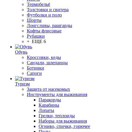
Термобельё
Толстовки и свитера
Футболки и поло
Шорты
Лонгсливы, рашгарды
Кофты флисовые
Рубашки
+ ЕЩЕ 6
Обувь
Кроссовки, кеды
Сандали, шлепанцы
Ботинки
Сапоги
Туризм
Защита от насекомых
Инструменты для выживания
Паракорды
Карабины
Лопаты
Грелки, теплоиды
Наборы для выживания
Огниво, спички, горючее
Пилы