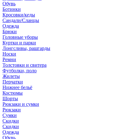
Обувь
Ботинки
Кросовки/кеды
Сандали/Сланцы
Одежда
Брюки
Головные уборы
Куртки и парки
Лонгсливы, рашгарды
Носки
Ремни
Толстовки и свитера
Футболки, поло
Жилеты
Перчатки
Нижнее бельё
Костюмы
Шорты
Рюкзаки и сумки
Рюкзаки
Сумки
Скидки
Скидки
Одежда
Обувь