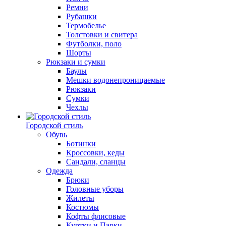
Ремни
Рубашки
Термобелье
Толстовки и свитера
Футболки, поло
Шорты
Рюкзаки и сумки
Баулы
Мешки водонепроницаемые
Рюкзаки
Сумки
Чехлы
Городской стиль
Обувь
Ботинки
Кроссовки, кеды
Сандали, сланцы
Одежда
Брюки
Головные уборы
Жилеты
Костюмы
Кофты флисовые
Куртки и Парки