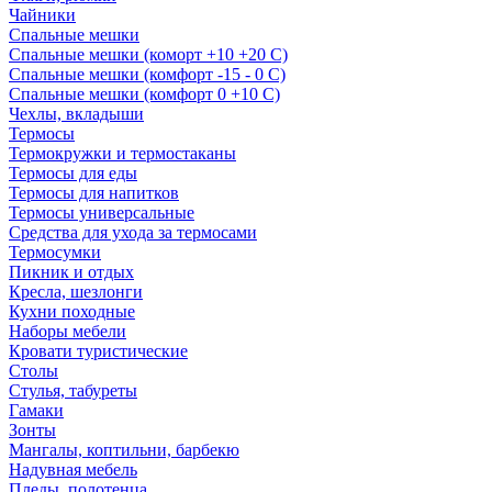
Чайники
Спальные мешки
Спальные мешки (коморт +10 +20 С)
Спальные мешки (комфорт -15 - 0 С)
Спальные мешки (комфорт 0 +10 С)
Чехлы, вкладыши
Термосы
Термокружки и термостаканы
Термосы для еды
Термосы для напитков
Термосы универсальные
Средства для ухода за термосами
Термосумки
Пикник и отдых
Кресла, шезлонги
Кухни походные
Наборы мебели
Кровати туристические
Столы
Стулья, табуреты
Гамаки
Зонты
Мангалы, коптильни, барбекю
Надувная мебель
Пледы, полотенца