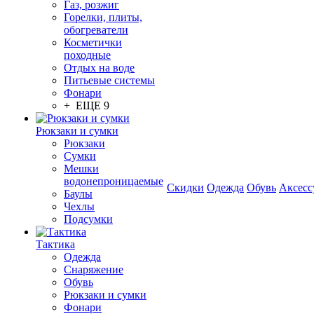
Газ, розжиг
Горелки, плиты,
обогреватели
Косметички
походные
Отдых на воде
Питьевые системы
Фонари
+ ЕЩЕ 9
Рюкзаки и сумки
Рюкзаки
Сумки
Мешки
водонепроницаемые
Скидки
Одежда
Обувь
Аксесс
Баулы
Чехлы
Подсумки
Тактика
Одежда
Снаряжение
Обувь
Рюкзаки и сумки
Фонари