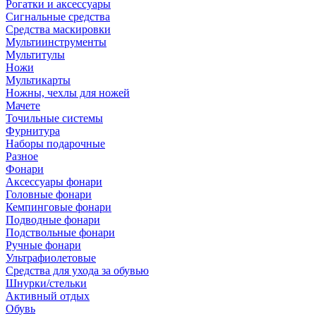
Рогатки и аксессуары
Сигнальные средства
Средства маскировки
Мультиинструменты
Мультитулы
Ножи
Мультикарты
Ножны, чехлы для ножей
Мачете
Точильные системы
Фурнитура
Наборы подарочные
Разное
Фонари
Аксессуары фонари
Головные фонари
Кемпинговые фонари
Подводные фонари
Подствольные фонари
Ручные фонари
Ультрафиолетовые
Средства для ухода за обувью
Шнурки/стельки
Активный отдых
Обувь