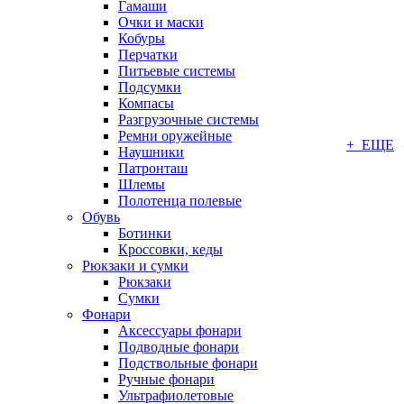
Гамаши
Очки и маски
Кобуры
Перчатки
Питьевые системы
Подсумки
Компасы
Разгрузочные системы
Ремни оружейные
+ ЕЩЕ
Наушники
Патронташ
Шлемы
Полотенца полевые
Обувь
Ботинки
Кроссовки, кеды
Рюкзаки и сумки
Рюкзаки
Сумки
Фонари
Аксессуары фонари
Подводные фонари
Подствольные фонари
Ручные фонари
Ультрафиолетовые