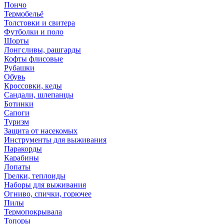
Пончо
Термобельё
Толстовки и свитера
Футболки и поло
Шорты
Лонгсливы, рашгарды
Кофты флисовые
Рубашки
Обувь
Кроссовки, кеды
Сандали, шлепанцы
Ботинки
Сапоги
Туризм
Защита от насекомых
Инструменты для выживания
Паракорды
Карабины
Лопаты
Грелки, теплоиды
Наборы для выживания
Огниво, спички, горючее
Пилы
Термопокрывала
Топоры