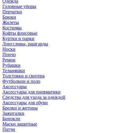
Одежда
Головные уборы
Перчатки
Брюки
Жилеты
Костюмы
Кофты флисовые
Куртки и парки
Лонгсливы, рашгарды
Носки
Пончо
Ремни
Рубашки
Тельняшки
Толстовки и свитера
Футболкии и поло
Аксессуары
Аксессуары для пневматики
Средства для ухода за одеждой
Аксессуары для обуви
Брелки и жетоны
Зажигалки
Бинокли
Маски защитные
Патчи