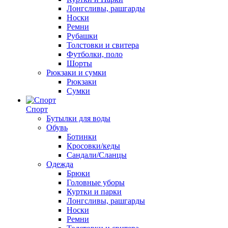
Лонгсливы, рашгарды
Носки
Ремни
Рубашки
Толстовки и свитера
Футболки, поло
Шорты
Рюкзаки и сумки
Рюкзаки
Сумки
Спорт
Бутылки для воды
Обувь
Ботинки
Кросовки/кеды
Сандали/Сланцы
Одежда
Брюки
Головные уборы
Куртки и парки
Лонгсливы, рашгарды
Носки
Ремни